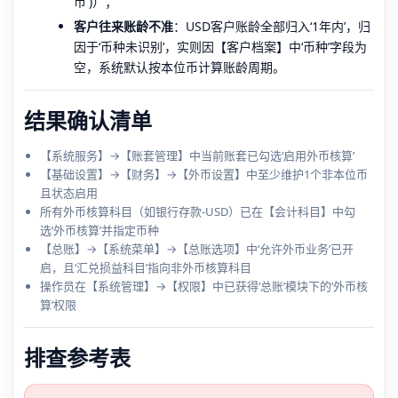
币')）；
客户往来账龄不准
：USD客户账龄全部归入‘1年内’，归
因于‘币种未识别’，实则因【客户档案】中‘币种’字段为
空，系统默认按本位币计算账龄周期。
结果确认清单
【系统服务】→【账套管理】中当前账套已勾选‘启用外币核算’
【基础设置】→【财务】→【外币设置】中至少维护1个非本位币
且状态启用
所有外币核算科目（如银行存款-USD）已在【会计科目】中勾
选‘外币核算’并指定币种
【总账】→【系统菜单】→【总账选项】中‘允许外币业务’已开
启，且‘汇兑损益科目’指向非外币核算科目
操作员在【系统管理】→【权限】中已获得‘总账’模块下的‘外币核
算’权限
排查参考表