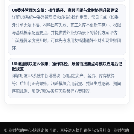
U8委外管理怎么做：操作路径、高频问题与业财协同升级建议
详解U8系统中委外管理模块的核心操作步骤、常见卡点（如委
外订单无法下推、材料出库失败、完工入库不更新库存）、权限
与基础档案配置要点，并提供委外业务场景下的替代方案评估：
当流程复杂度提升时，可优先考虑用友畅捷通好业财实现业财闭
环。
U8增加模块怎么做账：操作路径、账务衔接要点与模块启用后记
账规范
详解用友U8系统中新增模块（如固定资产、薪资、库存核算
等）后如何正确做账，涵盖模块启用前提、凭证生成逻辑、期间
匹配规则、常见记账失败原因及替代方案建议。
© 业财帮助中心-快速定位问题，直接进入操作路径与场景排查 · 业财帮助