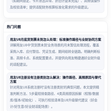
（如期间锁定、卡片状态异常、折旧计提未完成）、高频误操作
及校验清单；提供适配财务核算标准化需求的升级建议。
热门问题
用友U8月底货到票未到怎么处理：标准操作路径与业财协同方案
详解用友U8中‘货到票未到’业务场景的月末暂估处理流程，覆盖
采购入库、应付暂估、凭证生成、期间结转全链路。明确判断标
准、高频卡点、系统配置要点，并提供向用友畅捷通好业财升级
的适配建议。
用友U8注册没有注册类别怎么解决：操作路径、高频原因与替代
方案
针对用友U8系统注册时‘没有注册类别’的典型问题，本文提供精
准判断方法、5步最短排查路径、4类高频原因拆解（权限/数据
库/版本/初始化）、可执行校验清单及U8升级替代建议（好会
计/好生意/好业财适配场景）。