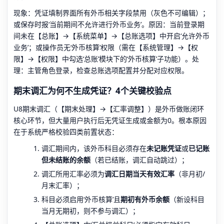
现象：凭证填制界面所有外币相关字段禁用（灰色不可编辑）；
或保存时报‘当前期间不允许进行外币业务’。原因：当前登录期
间未在【总账】→【系统菜单】→【总账选项】中开启‘允许外币
业务’；或操作员无‘外币核算’权限（需在【系统管理】→【权
限】→【权限】中勾选‘总账’模块下的‘外币核算’子功能）。处
理：主管角色登录，检查总账选项配置并分配对应权限。
期末调汇为何不生成凭证？4个关键校验点
U8期末调汇（【期末处理】→【汇率调整】）是外币做账闭环
核心环节，但大量用户执行后无凭证生成或金额为0。根本原因
在于系统严格校验四类前置状态：
调汇期间内，该外币科目必须存在
未记账凭证
或
已记账
但未结账的余额
（若已结账，调汇自动跳过）；
调汇所用汇率必须为
调汇日期当天有效汇率
（非月初/
月末汇率）；
科目必须启用‘外币核算’且
期初有外币余额
（新设科目
当月无期初，则不参与调汇）；