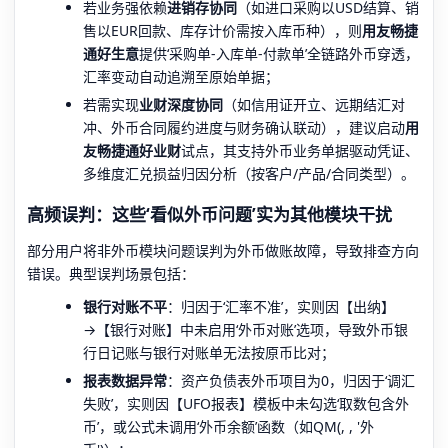
若业务强依赖
进销存协同
（如进口采购以USD结算、销
售以EUR回款、库存计价需按入库币种），则
用友畅捷
通好生意
提供‘采购单-入库单-付款单’全链路外币穿透，
汇率变动自动追溯至原始单据；
若需实现
业财深度协同
（如信用证开立、远期结汇对
冲、外币合同履约进度与财务确认联动），建议启动
用
友畅捷通好业财
试点，其支持外币业务单据驱动凭证、
多维度汇兑损益归因分析（按客户/产品/合同类型）。
高频误判：这些‘看似外币问题’实为其他模块干扰
部分用户将非外币模块问题误判为外币做账故障，导致排查方向
错误。典型误判场景包括：
银行对账不平
：归因于‘汇率不准’，实则因【出纳】
→【银行对账】中未启用‘外币对账’选项，导致外币银
行日记账与银行对账单无法按原币比对；
报表数据异常
：资产负债表外币项目为0，归因于‘调汇
失败’，实则因【UFO报表】模板中未勾选‘取数包含外
币’，或公式未调用‘外币余额’函数（如QM(, , '外