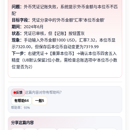
问题：
外币凭证记账失败，系统提示‘外币金额与本位币不匹
配’
目标字段：
凭证分录中的‘外币金额’‘汇率’‘本位币金额’
期间：
2024年6月
状态：
凭证已审核，但【记账】按钮置灰
现象：
手动输入外币金额1000 USD，汇率7.32，本位币显
示7320.00，但保存后本位币自动变更为7319.99
下一步：
右键凭证→【重算本位币】→确认本位币四舍五入
精度（U8默认保留2位小数，需检查总账选项中‘本位币小数
位’是否为2）
这篇内容对你有帮助吗？
反馈
64
5
有帮助
一般
帮助率：93%
分享这篇内容