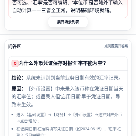
否可选、‘汇率’是否可编辑、‘本位币’是否随外币输入
自动计算——三者全正常，说明基础环境就绪。
展开场景列表
问答区
为什么外币凭证保存时报‘汇率不能为空’？
Q
结论：
系统未识别到当前业务日期有效的汇率记录。
原因：
【外币设置】中未录入该币种在凭证日期当天
的汇率值；或虽录入但‘启用日期’早于凭证日期，导
致未生效。
进入【基础设置】→【财务】→【外币设置】→选择对应外币
→点击‘增加’；
在‘启用日期’栏准确填写凭证日期（如2024-06-15），‘汇率’栏
输入当日中间价；