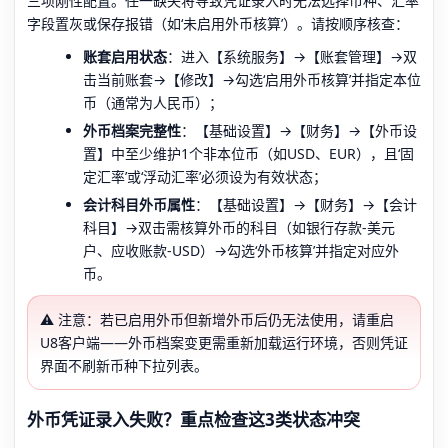
三项刚性配置。任一缺失将导致凭证录入时无法选择币种、汇率
字段置灰或保存报错（如‘未启用外币核算’）。请按顺序核查：
账套启用状态
：进入【系统服务】→【账套管理】→双
击当前账套→【修改】→勾选‘启用外币核算’并指定本位
币（通常为人民币）；
外币档案完整性
：【基础设置】→【财务】→【外币设
置】中至少维护1个非本位币（如USD、EUR），且‘固
定汇率’或‘浮动汇率’必须设为有效状态；
会计科目外币属性
：【基础设置】→【财务】→【会计
科目】→双击需核算外币的科目（如银行存款-美元
户、应收账款-USD）→勾选‘外币核算’并指定对应外
币。
⚠️ 注意：若已启用外币但新增外币后仍无法使用，请重启
U8客户端——外币档案变更需重新加载运行环境，否则凭证
界面不刷新币种下拉列表。
外币凭证录入失败？重点检查这3类状态冲突