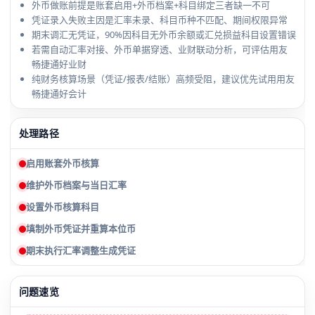
外币做账前提是账套启用+外币档案+科目绑定三者缺一不可
凭证录入失败主因是汇率未录、科目币种不匹配、期间权限异常
期末调汇无凭证，90%因科目无外币余额或汇兑损益科目设置错误
若需自动汇率对接、外币单据穿透、业财联动分析，可评估用友
畅捷通好业财
纯财务核算场景（凭证/报表/结账）高频受阻，建议优先试用用友
畅捷通好会计
处理路径
启用账套外币核算
维护外币档案与当日汇率
设置外币核算科目
填制外币凭证并重算本位币
期末执行汇率调整生成凭证
问题速览