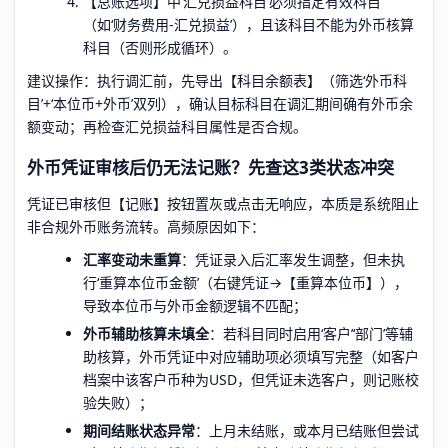
【总账选项】中‘汇兑损益科目’必须指定有效科目
（如‘财务费用-汇兑损益’），且该科目不能为外币核算
科目（否则形成循环）。
建议操作：执行调汇前，先导出【科目余额表】（筛选‘外币科
目’+‘本位币+外币’双列），确认目标科目在调汇期间确有外币余
额变动；再检查汇兑损益科目属性是否合规。
外币凭证审核后仍无法记账？先查这3类状态冲突
凭证已审核但【记账】按钮置灰或点击无响应，本质是系统阻止
非合规外币账务流转。高频原因如下：
汇率变动未重算
：凭证录入后汇率发生调整，但未执
行‘重算本位币金额’（右键凭证→【重算本位币】），
导致本位币与外币金额逻辑不匹配；
外币辅助核算未填全
：若科目同时启用‘客户’‘部门’等辅
助核算，外币凭证中对应辅助项必须填写完整（如客户
档案中该客户币种为USD，但凭证未选客户，则记账校
验失败）；
期间结账状态异常
：上月未结账，或本月已结账但尝试