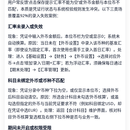
用户常反馈‘点击保存提示‘汇率不能为空’或‘外币金额与本位币不
匹配’，本质是凭证行状态与系统校验规则发生冲突。以下三类场
景覆盖92%的录入失败案例：
汇率未录入或失效
现象：凭证中输入外币金额后，本位币栏为空或显示0；系统未
自动换算。原因：当日未在【外币设置】中录入该币种的基准汇
率（即使设为固定汇率，首次使用也需手工录入首日汇率）。处
理：进入【基础设置】→【财务】→【外币设置】→选择对应外
币→点击‘增加’录入‘日期+汇率’；若为浮动汇率，须确保每日通过
【期末处理】→【汇率管理】更新。
科目未绑定外币或币种不匹配
现象：凭证分录中‘币种’下拉为空，或仅显示本位币；选择外币
后科目自动清空。原因：所选会计科目未勾选‘外币核算’，或虽
勾选但指定的外币与当前凭证要求不符（例如科目绑定USD，却
在凭证中选EUR）。处理：返回【会计科目】维护界面，核对科
目‘外币核算’复选框及右侧下拉币种是否与业务一致。
期间未开启或权限受限