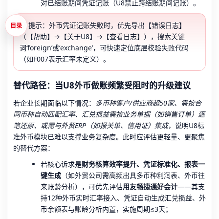
对已结账期间凭证记账（U8禁止跨结账期间记账）。
💡 提示：外币凭证记账失败时，优先导出【错误日志】
目录
（【帮助】→【关于U8】→【查看日志】），搜索关键
词‘foreign’或‘exchange’，可快速定位底层校验失败代码
（如F007表示汇率未定义）。
替代路径：当U8外币做账频繁受阻时的升级建议
若企业长期面临以下情况：
多币种客户/供应商超50家、需按合
同币种自动匹配汇率、汇兑损益需按业务单据（如销售订单）逐
笔还原、或需与外贸ERP（如报关单、信用证）集成
，说明U8标
准外币模块已难以支撑业务复杂度。此时应评估更轻量、更聚焦
的替代方案：
若核心诉求是
财务核算效率提升、凭证标准化、报表一
键生成
（如外贸公司需高频出具多币种利润表、外币往
来账龄分析），可优先评估
用友畅捷通好会计
——其支
持12种外币实时汇率接入、凭证自动生成汇兑损益、外
币余额表与账龄分析内置，实施周期≤3天；