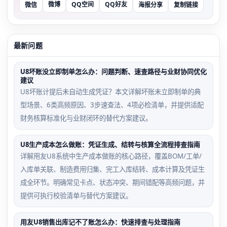
微博
QQ空间
QQ好友
微信
海报分享
复制链接
最新问题
U8坏账没立即制单怎么办：问题判断、速查路径与业财协同优化
建议
U8坏账计提后未自动生成凭证？本文详解坏账未立即制单的典
型场景、6类高频原因、3步速查法、4项必检清单，并提供适配
财务核算标准化与业财闭环的替代方案建议。
U8生产成本怎么做账：凭证生成、结转与核算全流程排查指南
详解用友U8系统中生产成本做账的核心路径，覆盖BOM/工单/
入库单关联、制造费用归集、完工入库结转、成本计算及凭证生
成全环节。明确常见卡点、状态冲突、期间错配等高频问题，并
提供可执行校验清单与替代方案建议。
用友U8销售出库记不了账怎么办：快速排查与处理指南