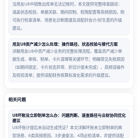
当用友U8中销售出库单无法记账时，本文提供完整排查路径：
涵盖状态校验、单据关联、期间控制、权限配置等高频原因，附
可执行检查清单、场景化诊断图谱及适配好会计/好生意的升级
建议。
用友U8资产减少怎么处理：操作路径、状态校验与替代方案
详解用友U8中资产减少业务的完整处理流程，覆盖资产减少单
据生成、审核、制单、卡片清理等关键环节；明确常见失败原因
（如期间锁定、卡片状态异常、折旧计提未完成）、高频误操作
及校验清单；提供适配财务核算标准化需求的升级建议。
相关问题
U8坏账没立即制单怎么办：问题判断、速查路径与业财协同优化
建议
U8坏账计提后未自动生成凭证？本文详解坏账未立即制单的典
型场景、6类高频原因、3步速查法、4项必检清单，并提供适配