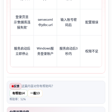
登录页显
server.xml
输入账号密
示‘数据库连
配置错误
loc
中jdbc.url
码后
接失败’
拼
事
服务启动后
Windows服
服务启动后3
权限不足
报错
立即停止
务登录账户
秒内
f
这篇内容对你有帮助吗？
反馈
14
13
有帮助
一般
帮助率：52%
分享这篇内容