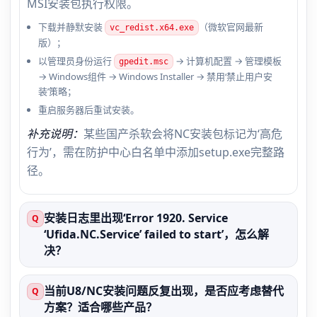
MSI安装包执行权限。
下载并静默安装
（微软官网最新
vc_redist.x64.exe
版）；
以管理员身份运行
→ 计算机配置 → 管理模板
gpedit.msc
→ Windows组件 → Windows Installer → 禁用‘禁止用户安
装’策略；
重启服务器后重试安装。
补充说明：
某些国产杀软会将NC安装包标记为‘高危
行为’，需在防护中心白名单中添加setup.exe完整路
径。
安装日志里出现‘Error 1920. Service
Q
‘Ufida.NC.Service’ failed to start’，怎么解
决？
当前U8/NC安装问题反复出现，是否应考虑替代
Q
方案？适合哪些产品？