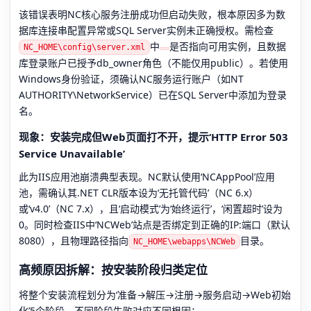
该错误表明NC核心服务注册成功但启动失败，根本原因多为数
据库连接串配置异常或SQL Server实例未正确授权。需检查
中
是否指向可用实例，且数据
NC_HOME\config\server.xml
库登录账户已授予db_owner角色（不能仅用public）。若使用
Windows身份验证，须确认NC服务运行账户（如NT
AUTHORITY\NetworkService）已在SQL Server中添加为登录
名。
现象：安装完成但Web页面打不开，提示‘HTTP Error 503
Service Unavailable’
此为IIS应用池崩溃典型表现。NC默认使用‘NCAppPool’应用
池，需确认其.NET CLR版本设为‘无托管代码’（NC 6.x）
或‘v4.0’（NC 7.x），且‘启动模式’为‘始终运行’，‘闲置超时’设为
0。同时检查IIS中‘NCWeb’站点是否绑定到正确的IP:端口（默认
8080），且物理路径指向
目录。
NC_HOME\webapps\NCWeb
高频原因拆解：按安装阶段归类定位
将整个安装流程划分为‘准备→解压→注册→服务启动→Web初始
化’5个阶段，不同阶段失败对应不同根因：