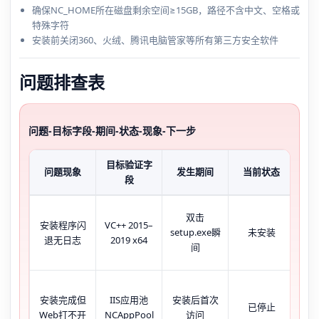
确保NC_HOME所在磁盘剩余空间≥15GB，路径不含中文、空格或
特殊字符
安装前关闭360、火绒、腾讯电脑管家等所有第三方安全软件
问题排查表
问题-目标字段-期间-状态-现象-下一步
目标验证字
问题现象
发生期间
当前状态
典
段
双击
任
安装程序闪
VC++ 2015–
setup.exe瞬
未安装
无m
退无日志
2019 x64
间
安装完成但
IIS应用池
安装后首次
浏
已停止
Web打不开
NCAppPool
访问
5