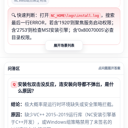
NCWeb站点绑定有效
🔍 快速判断：打开
，搜索
NC_HOME\logs\install.log
最后一行ERROR，若含‘1920’则聚焦服务启动权限；
含‘2753’则检查MSI安装引擎；含‘0x80070005’必查
目录权限。
展开场景列表
问答区
安装包双击没反应，连安装向导都不弹出，是什
Q
么原因？
结论：
极大概率是运行时环境缺失或安全策略拦截。
原因：
缺少VC++ 2015–2019运行库（NC安装引擎基
于C++开发），或Windows组策略禁用了未签名的