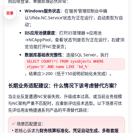
则后续登录、单据处理必然异常：
Windows服务状态
：在‘服务’管理控制台中确
目录
认‘Ufida.NC.Service’状态为‘正在运行’，启动类型为‘自
动’；
IIS应用池健康度
：打开IIS管理器→应用池
→NCAppPool，查看‘状态’列是否为‘正在运行’，右键‘浏
览’应能打开NC登录页；
数据库基础表完整性
：连接SQL Server，执行
SELECT COUNT(*) FROM sysobjects WHERE
xtype='U' AND name LIKE 'bd_%'
，结果应＞200（低于150说明初始化未完成）。
长期业务适配建议：什么情况下该考虑替代方案？
当企业反复遭遇NC安装失败、升级成本过高、或当前业务规模
与NC架构严重不匹配时，应重新评估技术选型。以下场景可优
先评估用友畅捷通系列产品的平滑替代路径：
✅ 场景匹配建议：
• 若核心诉求为
财务核算标准化、凭证自动生成、多账套报