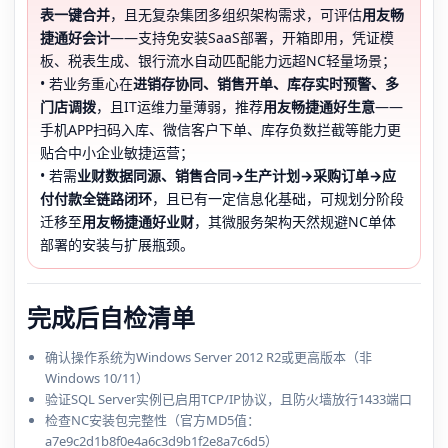
表一键合并
，且无复杂集团多组织架构需求，可评估
用友畅
捷通好会计
——支持免安装SaaS部署，开箱即用，凭证模
板、税表生成、银行流水自动匹配能力远超NC轻量场景；
• 若业务重心在
进销存协同、销售开单、库存实时预警、多
门店调拨
，且IT运维力量薄弱，推荐
用友畅捷通好生意
——
手机APP扫码入库、微信客户下单、库存负数拦截等能力更
贴合中小企业敏捷运营；
• 若需
业财数据同源、销售合同→生产计划→采购订单→应
付付款全链路闭环
，且已有一定信息化基础，可规划分阶段
迁移至
用友畅捷通好业财
，其微服务架构天然规避NC单体
部署的安装与扩展瓶颈。
完成后自检清单
确认操作系统为Windows Server 2012 R2或更高版本（非
Windows 10/11）
验证SQL Server实例已启用TCP/IP协议，且防火墙放行1433端口
检查NC安装包完整性（官方MD5值：
a7e9c2d1b8f0e4a6c3d9b1f2e8a7c6d5）