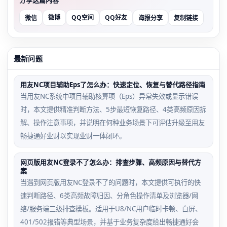
微博
QQ空间
QQ好友
微信
海报分享
复制链接
最新问题
用友NC项目辅助Eps了怎么办：快速定位、恢复与替代路径指南
当用友NC系统中项目辅助核算项（Eps）异常失效或显示错误
时，本文提供精准判断方法、5步最短恢复路径、4类高频原因拆
解、操作注意事项，并说明在何种业务场景下可评估升级至用友
畅捷通好业财以实现业财一体闭环。
网页版用友NC登录不了怎么办：排查步骤、高频原因与替代方
案
当遇到网页版用友NC登录不了的问题时，本文提供可执行的快
速判断路径、6类高频故障归因、分角色操作清单及浏览器/网
络/服务端三级排查模板。适用于U8/NC用户临时卡顿、白屏、
401/502报错等典型场景，并基于业务复杂度给出畅捷通好会