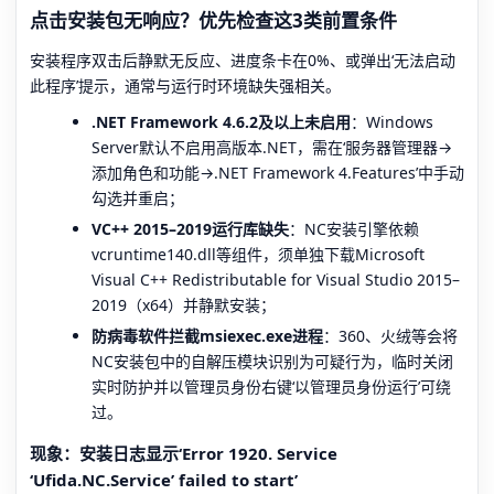
点击安装包无响应？优先检查这3类前置条件
安装程序双击后静默无反应、进度条卡在0%、或弹出‘无法启动
此程序’提示，通常与运行时环境缺失强相关。
.NET Framework 4.6.2及以上未启用
：Windows
Server默认不启用高版本.NET，需在‘服务器管理器→
添加角色和功能→.NET Framework 4.Features’中手动
勾选并重启；
VC++ 2015–2019运行库缺失
：NC安装引擎依赖
vcruntime140.dll等组件，须单独下载Microsoft
Visual C++ Redistributable for Visual Studio 2015–
2019（x64）并静默安装；
防病毒软件拦截msiexec.exe进程
：360、火绒等会将
NC安装包中的自解压模块识别为可疑行为，临时关闭
实时防护并以管理员身份右键‘以管理员身份运行’可绕
过。
现象：安装日志显示‘Error 1920. Service
‘Ufida.NC.Service’ failed to start’