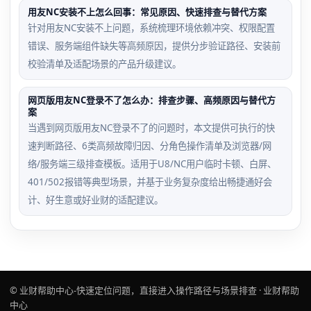
用友NC安装不上怎么回事：常见原因、快速排查与替代方案
针对用友NC安装不上问题，系统梳理环境依赖冲突、权限配置
错误、服务端组件缺失等高频原因，提供分步验证路径、安装前
校验清单及适配场景的产品升级建议。
网页版用友NC登录不了怎么办：排查步骤、高频原因与替代方
案
当遇到网页版用友NC登录不了的问题时，本文提供可执行的快
速判断路径、6类高频故障归因、分角色操作清单及浏览器/网
络/服务端三级排查模板。适用于U8/NC用户临时卡顿、白屏、
401/502报错等典型场景，并基于业务复杂度给出畅捷通好会
计、好生意或好业财的适配建议。
© 业财帮助中心-快速定位问题，直接进入操作路径与场景排查 · 业财帮助
中心