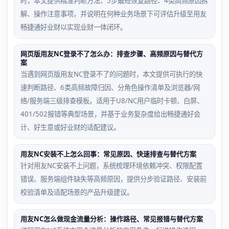
时，本文提供精准判断方法、5步最短恢复路径、4类高频原因拆
解、操作注意事项，并说明在何种业务场景下可评估升级至用友
畅捷通好业财以实现业财一体闭环。
网页版用友NC登录不了怎么办：排查步骤、高频原因与替代方
案
当遇到网页版用友NC登录不了的问题时，本文提供可执行的快
速判断路径、6类高频故障归因、分角色操作清单及浏览器/网
络/服务端三级排查模板。适用于U8/NC用户临时卡顿、白屏、
401/502报错等典型场景，并基于业务复杂度给出畅捷通好会
计、好生意或好业财的适配建议。
用友NC安装不上怎么回事：常见原因、快速排查与替代方案
针对用友NC安装不上问题，系统梳理环境依赖冲突、权限配置
错误、服务端组件缺失等高频原因，提供分步验证路径、安装前
校验清单及适配场景的产品升级建议。
用友NC怎么做现金流量分析：操作路径、常见报错与替代方案