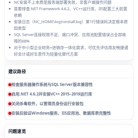
NC安装不上本质是服务端部署失败，非客户端操作问题
首要排查.NET Framework 4.6.2、VC++运行库、IIS配置三大前置
依赖
安装日志（NC_HOME\logs\install.log）第1行错误码决定根本原
因类型
SQL Server连接权限不足、端口冲突、应用池配置错误占全部故
障的68%
对于中小型企业财务+进销存一体化需求，可优先评估用友畅捷通
好会计或好生意作为轻量化替代方案
建议路径
检查服务器操作系统与SQL Server版本兼容性
启用.NET 4.6.2并安装VC++ 2015–2019运行库
关闭杀毒软件，以管理员身份运行安装包
安装后验证Windows服务、IIS应用池、数据库表完整性
问题速览