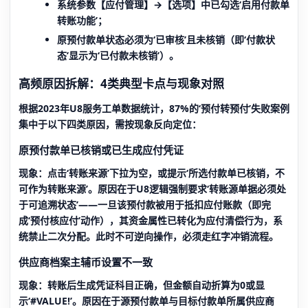
系统参数【应付管理】→【选项】中已勾选‘启用付款单
转账功能’；
原预付款单状态必须为‘已审核’且未核销（即‘付款状
态’显示为‘已付款未核销’）。
高频原因拆解：4类典型卡点与现象对照
根据2023年U8服务工单数据统计，87%的‘预付转预付’失败案例
集中于以下四类原因，需按现象反向定位：
原预付款单已核销或已生成应付凭证
现象：点击‘转账来源’下拉为空，或提示‘所选付款单已核销，不
可作为转账来源’。原因在于U8逻辑强制要求‘转账源单据必须处
于可追溯状态’——一旦该预付款被用于抵扣应付账款（即完
成‘预付核应付’动作），其资金属性已转化为应付清偿行为，系
统禁止二次分配。此时不可逆向操作，必须走红字冲销流程。
供应商档案主辅币设置不一致
现象：转账后生成凭证科目正确，但金额自动折算为0或显
示‘#VALUE!’。原因在于源预付款单与目标付款单所属供应商