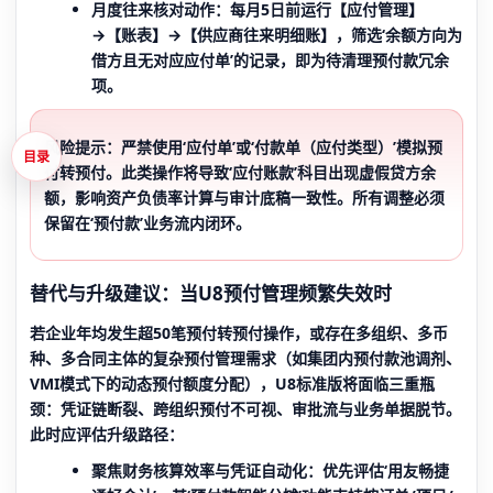
月度往来核对动作
：每月5日前运行【应付管理】
→【账表】→【供应商往来明细账】，筛选‘余额方向为
借方且无对应应付单’的记录，即为待清理预付款冗余
项。
风险提示：
严禁使用‘应付单’或‘付款单（应付类型）’模拟预
目录
付转预付。此类操作将导致‘应付账款’科目出现虚假贷方余
额，影响资产负债率计算与审计底稿一致性。所有调整必须
保留在‘预付款’业务流内闭环。
替代与升级建议：当U8预付管理频繁失效时
若企业年均发生超50笔预付转预付操作，或存在多组织、多币
种、多合同主体的复杂预付管理需求（如集团内预付款池调剂、
VMI模式下的动态预付额度分配），U8标准版将面临三重瓶
颈：凭证链断裂、跨组织预付不可视、审批流与业务单据脱节。
此时应评估升级路径：
聚焦
财务核算效率与凭证自动化
：优先评估‘用友畅捷