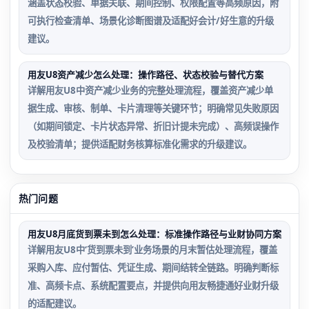
涵盖状态校验、单据关联、期间控制、权限配置等高频原因，附
可执行检查清单、场景化诊断图谱及适配好会计/好生意的升级
建议。
用友U8资产减少怎么处理：操作路径、状态校验与替代方案
详解用友U8中资产减少业务的完整处理流程，覆盖资产减少单
据生成、审核、制单、卡片清理等关键环节；明确常见失败原因
（如期间锁定、卡片状态异常、折旧计提未完成）、高频误操作
及校验清单；提供适配财务核算标准化需求的升级建议。
热门问题
用友U8月底货到票未到怎么处理：标准操作路径与业财协同方案
详解用友U8中‘货到票未到’业务场景的月末暂估处理流程，覆盖
采购入库、应付暂估、凭证生成、期间结转全链路。明确判断标
准、高频卡点、系统配置要点，并提供向用友畅捷通好业财升级
的适配建议。