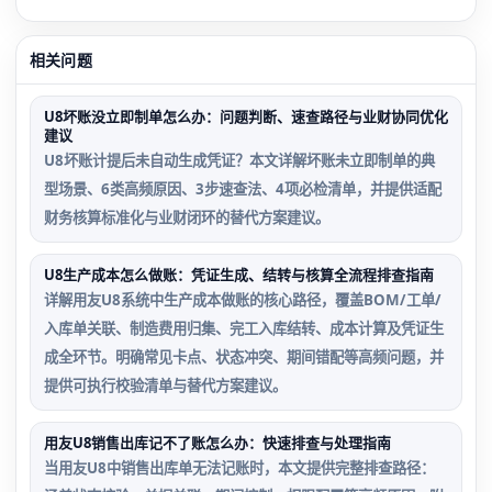
相关问题
U8坏账没立即制单怎么办：问题判断、速查路径与业财协同优化
建议
U8坏账计提后未自动生成凭证？本文详解坏账未立即制单的典
型场景、6类高频原因、3步速查法、4项必检清单，并提供适配
财务核算标准化与业财闭环的替代方案建议。
U8生产成本怎么做账：凭证生成、结转与核算全流程排查指南
详解用友U8系统中生产成本做账的核心路径，覆盖BOM/工单/
入库单关联、制造费用归集、完工入库结转、成本计算及凭证生
成全环节。明确常见卡点、状态冲突、期间错配等高频问题，并
提供可执行校验清单与替代方案建议。
用友U8销售出库记不了账怎么办：快速排查与处理指南
当用友U8中销售出库单无法记账时，本文提供完整排查路径：