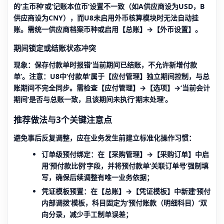
的‘主币种’或‘记账本位币’设置不一致（如A供应商设为USD，B
供应商设为CNY），而U8未启用外币核算模块时无法自动挂
账。需统一供应商档案币种或启用【总账】→【外币设置】。
期间锁定或结账状态冲突
现象：保存付款单时报错‘当前期间已结账，不允许新增付款
单’。注意：U8中‘付款单’属于【应付管理】独立期间控制，与总
账期间不完全同步。需检查【应付管理】→【选项】→‘当前会计
期间’是否与总账一致，且该期间未执行‘期末处理’。
推荐做法与3个关键注意点
避免事后反复调整，应在业务发生前建立标准化操作习惯：
订单级预付绑定
：在【采购管理】→【采购订单】中启
用‘预付款比例’字段，并将预付款单‘关联订单号’强制填
写，确保后续调整有唯一业务依据；
凭证模板预置
：在【总账】→【凭证模板】中新建‘预付
内部调拨’模板，科目固定为‘预付账款（明细科目）’双
向分录，减少手工制单误差；