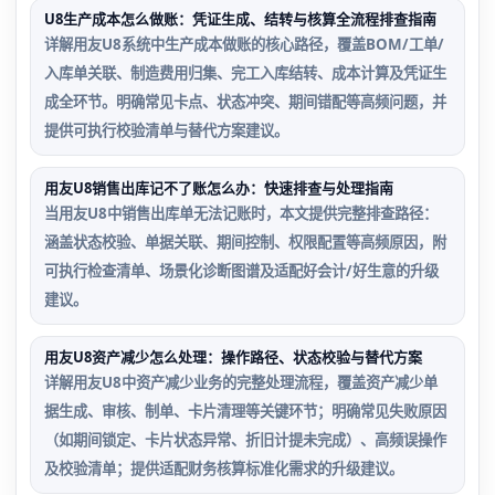
U8生产成本怎么做账：凭证生成、结转与核算全流程排查指南
详解用友U8系统中生产成本做账的核心路径，覆盖BOM/工单/
入库单关联、制造费用归集、完工入库结转、成本计算及凭证生
成全环节。明确常见卡点、状态冲突、期间错配等高频问题，并
提供可执行校验清单与替代方案建议。
用友U8销售出库记不了账怎么办：快速排查与处理指南
当用友U8中销售出库单无法记账时，本文提供完整排查路径：
涵盖状态校验、单据关联、期间控制、权限配置等高频原因，附
可执行检查清单、场景化诊断图谱及适配好会计/好生意的升级
建议。
用友U8资产减少怎么处理：操作路径、状态校验与替代方案
详解用友U8中资产减少业务的完整处理流程，覆盖资产减少单
据生成、审核、制单、卡片清理等关键环节；明确常见失败原因
（如期间锁定、卡片状态异常、折旧计提未完成）、高频误操作
及校验清单；提供适配财务核算标准化需求的升级建议。