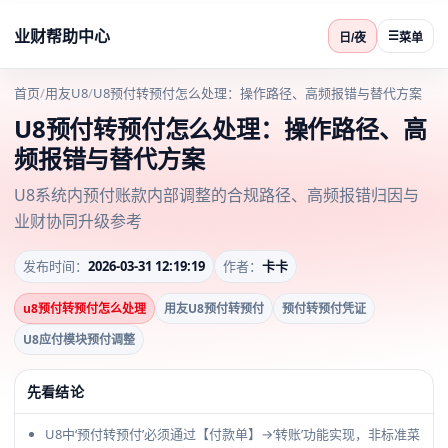
业财帮助中心
☰
日/夜
菜单
首页
/
用友U8
/
U8预付转预付怎么处理：操作路径、高频报错与替代方案
U8预付转预付怎么处理：操作路径、高
频报错与替代方案
U8系统内预付账款内部调整的合规路径、高频报错归因与
业财协同升级参考
发布时间：
2026-03-31 12:19:19
作者：
卡卡
u8预付转预付怎么处理
用友U8预付转预付
预付转预付凭证
U8应付模块预付调整
先看结论
U8中‘预付转预付’必须通过【付款单】→‘转账’功能实现，非标准菜