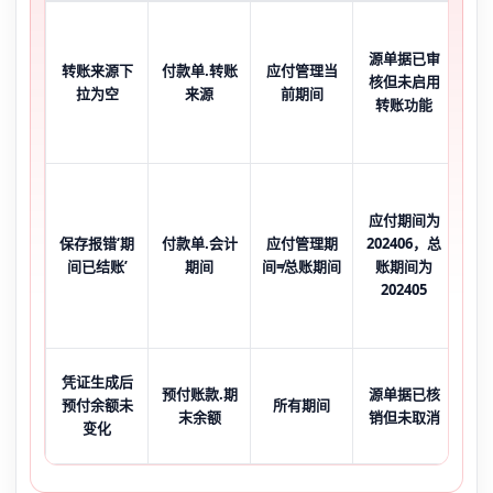
源单据已审
字
转账来源下
付款单.转账
应付管理当
核但未启用
辑
拉为空
来源
前期间
转账功能
应付期间为
弹
保存报错‘期
付款单.会计
应付管理期
202406，总
前
间已结账’
期间
间≠总账期间
账期间为
202405
总
凭证生成后
预付账款.期
源单据已核
在
预付余额未
所有期间
末余额
销但未取消
商
变化
账