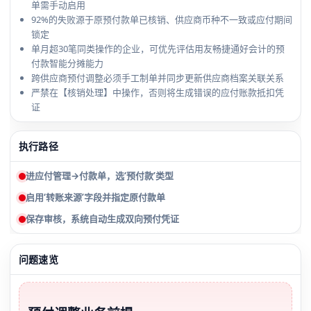
单需手动启用
92%的失败源于原预付款单已核销、供应商币种不一致或应付期间
锁定
单月超30笔同类操作的企业，可优先评估用友畅捷通好会计的预
付款智能分摊能力
跨供应商预付调整必须手工制单并同步更新供应商档案关联关系
严禁在【核销处理】中操作，否则将生成错误的应付账款抵扣凭
证
执行路径
进应付管理→付款单，选‘预付款’类型
启用‘转账来源’字段并指定原付款单
保存审核，系统自动生成双向预付凭证
问题速览