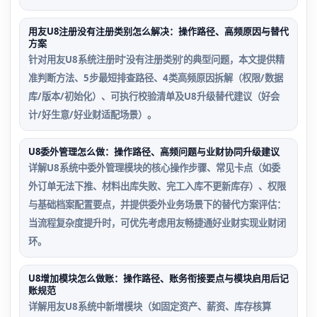
用友U8注册没有注册类别怎么解决：操作路径、高频原因与替代
方案
针对用友U8系统注册时‘没有注册类别’的典型问题，本文提供精
准判断方法、5步最短排查路径、4类高频原因拆解（权限/数据
库/版本/初始化）、可执行校验清单及U8升级替代建议（好会
计/好生意/好业财适配场景）。
U8委外管理怎么做：操作路径、高频问题与业财协同升级建议
详解U8系统中委外管理模块的核心操作步骤、常见卡点（如委
外订单无法下推、材料出库失败、完工入库不更新库存）、权限
与基础档案配置要点，并提供委外业务场景下的替代方案评估：
当流程复杂度提升时，可优先考虑用友畅捷通好业财实现业财闭
环。
U8增加模块怎么做账：操作路径、账务衔接要点与模块启用后记
账规范
详解用友U8系统中新增模块（如固定资产、薪资、库存核算