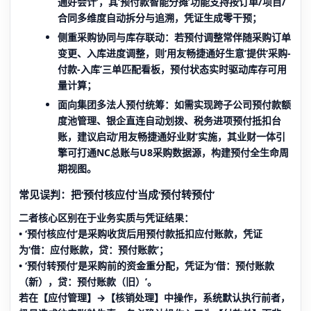
通好会计’，其‘预付款智能分摊’功能支持按订单/项目/
合同多维度自动拆分与追溯，凭证生成零干预；
侧重
采购协同与库存联动
：若预付调整常伴随采购订单
变更、入库进度调整，则‘用友畅捷通好生意’提供‘采购-
付款-入库’三单匹配看板，预付状态实时驱动库存可用
量计算；
面向
集团多法人预付统筹
：如需实现跨子公司预付款额
度池管理、银企直连自动划拨、税务进项预付抵扣台
账，建议启动‘用友畅捷通好业财’实施，其业财一体引
擎可打通NC总账与U8采购数据源，构建预付全生命周
期视图。
常见误判：把‘预付核应付’当成‘预付转预付’
二者核心区别在于业务实质与凭证结果：
• ‘预付核应付’是采购收货后用预付款抵扣应付账款，凭证
为‘借：应付账款，贷：预付账款’；
• ‘预付转预付’是采购前的资金重分配，凭证为‘借：预付账款
（新），贷：预付账款（旧）’。
若在【应付管理】→【核销处理】中操作，系统默认执行前者，