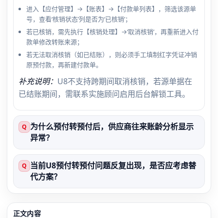
进入【应付管理】→【账表】→【付款单列表】，筛选该源单
号，查看‘核销状态’列是否为‘已核销’；
若已核销，需先执行【核销处理】→‘取消核销’，再重新进入付
款单修改转账来源；
若无法取消核销（如已结账），则必须手工填制红字凭证冲销
原预付款，再新建付款单。
补充说明：
U8不支持跨期间取消核销，若源单据在
已结账期间，需联系实施顾问启用后台解锁工具。
为什么预付转预付后，供应商往来账龄分析显示
Q
异常？
当前U8预付转预付问题反复出现，是否应考虑替
Q
代方案？
正文内容