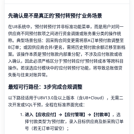
先确认是不是真正的‘预付转预付’业务场景
在U8系统中，‘预付转预付’并非标准功能菜单，而是用户对同一
供应商不同预付款项之间进行资金调拨或账务重分类的操作统
称。典型场景包括：因采购合同变更需将原A订单预付款调整至
B订单；或因供应商合并/更名，需将历史预付款余额迁移至新档
案。该操作本质是‘预付账款内部重分配’，不涉及应付账款或收
入确认，因此必须严格区分于‘预付转应付’‘预付转成本’等跨科目
操作。若误选应付模块中的‘应付转预付’功能，将导致总账借贷
失衡与往来对账异常。
最短可行路径：3步完成合规调整
以下路径适用于U8V13.0及以上版本（含U8+Cloud），无需二
次开发或SQL干预，全程在标准界面完成：
进入【应收应付】→【应付管理】→【付款单】
，选
择‘付款类型’为‘预付款’，录入目标供应商及新采购订单
号（若无订单可留空）；