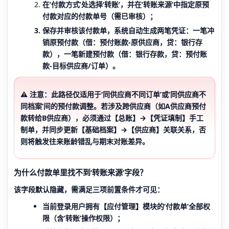
在‘付款方式’处选择‘转账’，并在‘转账来源’中指定原预
付款对应的付款单号（需已审核）；
保存并审核该付款单
，系统自动生成两笔凭证：一笔冲
销原预付款（借：预付账款-原供应商，贷：银行存
款），一笔新建预付款（借：银行存款，贷：预付账
款-目标供应商/订单）。
⚠️ 注意：
此路径仅适用于‘同供应商不同订单’或‘同供应商不
同档案’间的预付款调整。若涉及跨供应商（如A供应商预付
款转给B供应商），必须通过【总账】→【凭证填制】手工
制单，并同步更新【基础档案】→【供应商】关联关系，否
则将触发往来账龄错乱与期末对账差异。
为什么付款单里找不到‘转账来源’字段？
该字段默认隐藏，需满足三项前置条件才可见：
当前登录用户拥有【应付管理】模块的‘付款单’全部权
限（含‘转账’操作权限）；