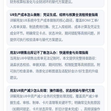
财务核算标准化与业财闭环的替代方案建议。
U8生产成本怎么做账：凭证生成、结转与核算全流程排查指南
详解用友U8系统中生产成本做账的核心路径，覆盖BOM/工单/
入库单关联、制造费用归集、完工入库结转、成本计算及凭证生
成全环节。明确常见卡点、状态冲突、期间错配等高频问题，并
提供可执行校验清单与替代方案建议。
用友U8销售出库记不了账怎么办：快速排查与处理指南
当用友U8中销售出库单无法记账时，本文提供完整排查路径：
涵盖状态校验、单据关联、期间控制、权限配置等高频原因，附
可执行检查清单、场景化诊断图谱及适配好会计/好生意的升级
建议。
用友U8资产减少怎么处理：操作路径、状态校验与替代方案
详解用友U8中资产减少业务的完整处理流程，覆盖资产减少单
据生成、审核、制单、卡片清理等关键环节；明确常见失败原因
（如期间锁定、卡片状态异常、折旧计提未完成）、高频误操作