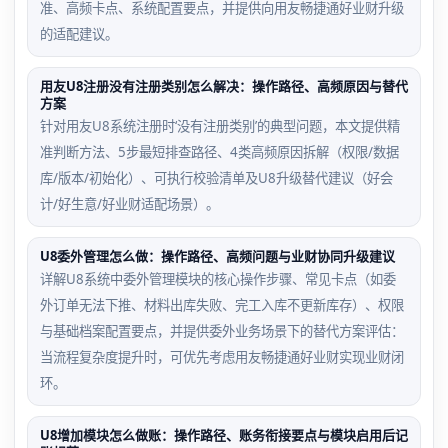
准、高频卡点、系统配置要点，并提供向用友畅捷通好业财升级
的适配建议。
用友U8注册没有注册类别怎么解决：操作路径、高频原因与替代
方案
针对用友U8系统注册时‘没有注册类别’的典型问题，本文提供精
准判断方法、5步最短排查路径、4类高频原因拆解（权限/数据
库/版本/初始化）、可执行校验清单及U8升级替代建议（好会
计/好生意/好业财适配场景）。
U8委外管理怎么做：操作路径、高频问题与业财协同升级建议
详解U8系统中委外管理模块的核心操作步骤、常见卡点（如委
外订单无法下推、材料出库失败、完工入库不更新库存）、权限
与基础档案配置要点，并提供委外业务场景下的替代方案评估：
当流程复杂度提升时，可优先考虑用友畅捷通好业财实现业财闭
环。
U8增加模块怎么做账：操作路径、账务衔接要点与模块启用后记