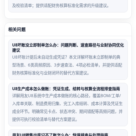
及校验清单；提供适配财务核算标准化需求的升级建议。
相关问题
U8坏账没立即制单怎么办：问题判断、速查路径与业财协同优化
建议
U8坏账计提后未自动生成凭证？本文详解坏账未立即制单的典
型场景、6类高频原因、3步速查法、4项必检清单，并提供适配
财务核算标准化与业财闭环的替代方案建议。
U8生产成本怎么做账：凭证生成、结转与核算全流程排查指南
详解用友U8系统中生产成本做账的核心路径，覆盖BOM/工单/
入库单关联、制造费用归集、完工入库结转、成本计算及凭证生
成全环节。明确常见卡点、状态冲突、期间错配等高频问题，并
提供可执行校验清单与替代方案建议。
用友U8销售出库记不了账怎么办：快速排查与处理指南