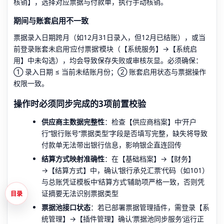
核销】，选择对应票据与付款单，执行手动核销。
期间与账套启用不一致
票据录入日期跨月（如12月31日录入，但12月已结账），或当
前登录账套未启用‘应付票据’模块（【系统服务】→【系统启
用】中未勾选），均会导致保存失败或审核灰显。必须确保：
① 录入日期 ≤ 当前未结账月份；② 账套启用状态与票据操作
权限一致。
操作时必须同步完成的3项前置校验
供应商主数据完整性
：检查【供应商档案】中‘开户
行’‘银行账号’‘票据类型’字段是否填写完整，缺失将导致
付款单无法带出银行信息，影响银企直连回传
结算方式映射准确性
：在【基础档案】→【财务】
→【结算方式】中，确认‘银行承兑汇票’代码（如101）
与总账凭证模板中‘结算方式’辅助项严格一致，否则凭
证摘要无法识别票据类型
目录
票据池接口状态
：若已部署票据管理插件，需登录【系
统管理】→【插件管理】确认‘票据池同步服务’运行正