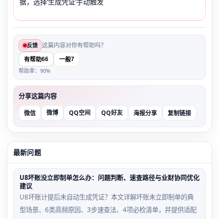
据，选择‘生成凭证’手动触发
这篇内容对你有帮助吗？
反馈
66
7
有帮助
一般
帮助率：90%
分享这篇内容
微博
QQ空间
QQ好友
微信
海报分享
复制链接
最新问题
U8坏账没立即制单怎么办：问题判断、速查路径与业财协同优化
建议
U8坏账计提后未自动生成凭证？本文详解坏账未立即制单的典
型场景、6类高频原因、3步速查法、4项必检清单，并提供适配