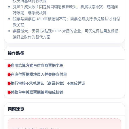
仅支持基础付款核销
凭证生成失败主因是科目辅助核算缺失、票据状态冲突、或期间
跨账期，非系统故障
银票与商票在U8中审核逻辑不同：商票必须执行‘承兑确认’才能付
款关联
票据量大、需背书/贴现/ECDS对接的企业，可优先评估用友畅捷
通好业财作为替代方案
操作路径
启用结算方式与供应商票据字段
在应付票据模块录入并关联应付单
执行审核→承兑确认（商票必做）→生成凭证
付款单中关联票据编号完成核销
问题速览