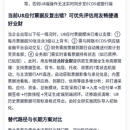
常，否则U8端操作无法实时同步至ECDS或银行端
当前U8应付票据反复出错？可优先评估用友畅捷通
好业财
当企业出现以下任一情况时，U8应付票据模块已难以支撑：①
每月票据超50张且含3级以上背书；② 需与网银/ECDS/供应链
金融平台自动交互；③ 财务需按票据到期日自动推送付款计划
至资金部；④ 业务部门需实时查看票据持有状态（如已质押、
已贴现）。此时，用友畅捷通
好业财
提供原生票据全生命周期管
理：支持票据签收、背书、贴现、托收、退票的7类状态机驱
动；与主流银行API直连，自动获取票据影像与承兑信息；内置
票据池看板，按供应商、到期日、信用等级多维分析；并打通采
购、应付、资金、总账模块，实现‘采购订单→入库→应付单→票
据签收→付款排程→凭证生成’端到端闭环。迁移路径清晰：U8
历史票据数据可按标准格式导出，由好业财实施团队导入初始
化。
替代路径与长期方案对比
若业务复杂度尚未达到好业财门槛，可分阶段优化：