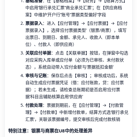
基础准备
：在【基础档案】→【财务】→【结算方式】
中启用‘银行承兑汇票’‘商业承兑汇票’；在【供应商档
案】中维护‘开户行’‘账号’‘票据类型偏好’字段
票据录入
：进入【应付管理】→【应付票据】→【应付
票据录入】，选择‘应付票据类型’（银票/商票），填写
出票日、到期日、金额、承兑人、收款人（即本单
位）、付款人（即供应商）
关联应付单据
：点击【关联单据】按钮，在弹窗中勾选
对应采购入库单或应付单（必须为已审核、未付款状
态），系统自动带入‘应付金额’与‘票据抵扣金额’
审核与记账
：保存后点击【审核】；审核成功后，系统
自动生成应付票据凭证（借：应付账款，贷：应付票
据）；若未生成，请检查总账期初是否启用‘应付票
据’科目且辅助核算启用‘供应商’
付款处理
：票据到期前，在【应付管理】→【付款管
理】→【付款单】中新增付款单，结算方式选‘银行承兑
汇票’，关联该票据编号，提交审核后完成付款核销
特别注意：银票与商票在U8中的处理差异