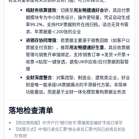
纯财务核算提效
：切换至
用友畅捷通好会计
，其应付票
据模块专为中小财务设计，操作更轻量，凭证自动生成
率99.2%，支持PDF票据附件在线归档，适合无背书需
求、年票据量＜200张的企业
进销存协同增强
：若票据主要源于销售回款（如客户以
票据支付货款），推荐
用友畅捷通好生意
，其应收票据
管理与销售开单强绑定，支持‘销售订单→发货→开票→
收票→贴现’一键穿透，避免U8中应收/应付票据割裂管
理
业财深度整合
：对集团型、制造业、建筑类企业，好业
财是唯一能承接U8票据痛点的平滑替代方案，非简单
功能叠加，而是基于业财一体化模型重构票据业务流
落地检查清单
【供应商档案】中‘开户行’‘银行账号’‘票据类型偏好’字段已填写
【结算方式】中‘银行承兑汇票’‘商业承兑汇票’代码已启用且状态
为‘有效’