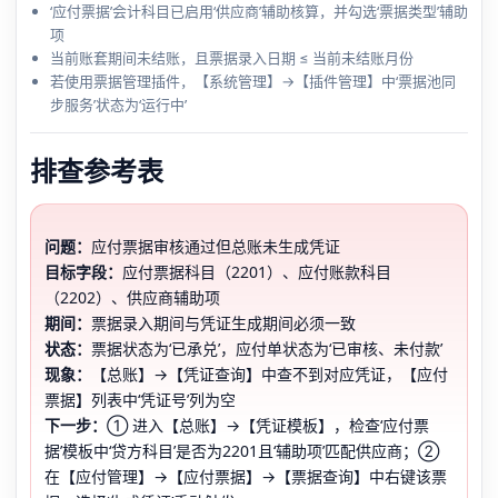
‘应付票据’会计科目已启用‘供应商’辅助核算，并勾选‘票据类型’辅助
项
当前账套期间未结账，且票据录入日期 ≤ 当前未结账月份
若使用票据管理插件，【系统管理】→【插件管理】中‘票据池同
步服务’状态为‘运行中’
排查参考表
问题：
应付票据审核通过但总账未生成凭证
目标字段：
应付票据科目（2201）、应付账款科目
（2202）、供应商辅助项
期间：
票据录入期间与凭证生成期间必须一致
状态：
票据状态为‘已承兑’，应付单状态为‘已审核、未付款’
现象：
【总账】→【凭证查询】中查不到对应凭证，【应付
票据】列表中‘凭证号’列为空
下一步：
① 进入【总账】→【凭证模板】，检查‘应付票
据’模板中‘贷方科目’是否为2201且‘辅助项’匹配供应商；②
在【应付管理】→【应付票据】→【票据查询】中右键该票