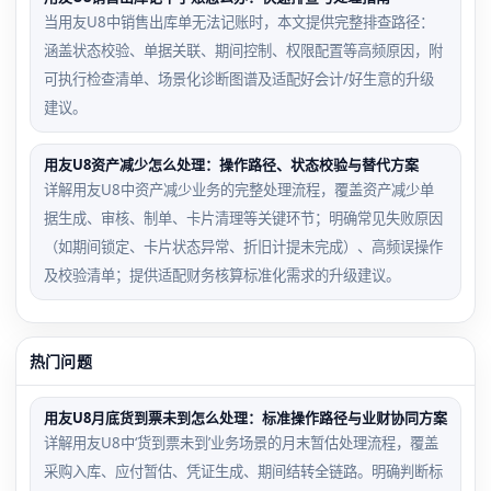
当用友U8中销售出库单无法记账时，本文提供完整排查路径：
涵盖状态校验、单据关联、期间控制、权限配置等高频原因，附
可执行检查清单、场景化诊断图谱及适配好会计/好生意的升级
建议。
用友U8资产减少怎么处理：操作路径、状态校验与替代方案
详解用友U8中资产减少业务的完整处理流程，覆盖资产减少单
据生成、审核、制单、卡片清理等关键环节；明确常见失败原因
（如期间锁定、卡片状态异常、折旧计提未完成）、高频误操作
及校验清单；提供适配财务核算标准化需求的升级建议。
热门问题
用友U8月底货到票未到怎么处理：标准操作路径与业财协同方案
详解用友U8中‘货到票未到’业务场景的月末暂估处理流程，覆盖
采购入库、应付暂估、凭证生成、期间结转全链路。明确判断标