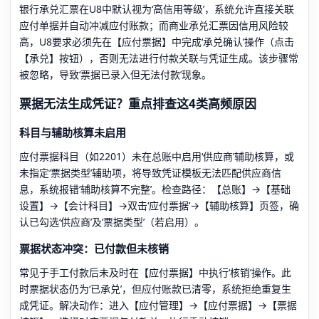
银行承兑汇票在U8中默认视为‘高信用等级’，系统允许直接关联
应付单据并自动冲减应付账款；而商业承兑汇票因信用风险较
高，U8要求必须先在【应付票据】中完成‘承兑确认’操作（点击
【承兑】按钮），否则无法进行付款关联与凭证生成。该步骤常
被忽略，导致‘票据已录入但无法付款’现象。
票据无法生成凭证？重点排查这4类高频原因
科目与辅助核算未启用
应付票据科目（如2201）未在总账中启用‘供应商’辅助核算，或
未指定‘票据类型’辅助项，将导致凭证模板无法匹配供应商信
息，系统报错‘辅助核算不完整’。检查路径：【总账】→【基础
设置】→【会计科目】→双击‘应付票据’→【辅助核算】页签，确
认已勾选‘供应商’及‘票据类型’（若启用）。
票据状态冲突：已付款但未核销
常见于手工付款后未及时在【应付票据】中执行‘核销’操作。此
时票据状态仍为‘已承兑’，但应付账款已清零，系统拒绝重复生
成凭证。解决动作：进入【应付管理】→【应付票据】→【票据