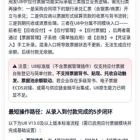
用友U8中‘应付票据’功能实际承载三类独立业务逻辑，需先归类
再操作：一是采购合同项下的银行承兑汇票（含银票/商票）开
立与承兑；二是供应商以票据形式结算货款的收票与背书流转；
三是到期托收或退票处理。三者在U8中分属不同模块入口——
前者在【应收应付】→【应付管理】→【应付票据】，后两者需
通过【票据管理】子系统（需单独启用）或【总账】→【凭证录
入】手工补录。混淆入口将导致票据状态不更新、无法生成应付
余额、后续付款无依据。
⚠️ 注意：U8标准版（不含票据管理插件）仅支持应付票据
台账登记与简单付款，
不支持票据背书、贴现、托收自动触
发、票据池余额联动
。若企业存在多级背书、电子票据
ECDS对接、或需与供应链金融平台集成，U8原生能力已明
显不足。
最短操作路径：从录入到付款完成的5步闭环
以下为U8 V13.0及以上版本标准流程（需已启用应付票据模块并
完成基础设置）：