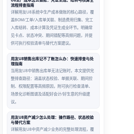
U8生产成本怎么做账：凭证生成、结转与核算全
流程排查指南
利润方向异常样本
结账口令失效回退路径
详解用友U8系统中生产成本做账的核心路径，覆
盖BOM/工单/入库单关联、制造费用归集、完工
入时‘本年利
主管口令输入错误3次
入库结转、成本计算及凭证生成全环节。明确常
目出现在借方，表
后锁定，需通过【系统
见卡点、状态冲突、期间错配等高频问题，并提
目类型定义错误
管理】→【重新注册】
供可执行校验清单与替代方案建议。
为贷方余额类）
重置口令并重启U8服务
用友U8销售出库记不了账怎么办：快速排查与处
理指南
当用友U8中销售出库单无法记账时，本文提供完
整排查路径：涵盖状态校验、单据关联、期间控
制、权限配置等高频原因，附可执行检查清单、
场景化诊断图谱及适配好会计/好生意的升级建
议。
用友U8资产减少怎么处理：操作路径、状态校验
与替代方案
详解用友U8中资产减少业务的完整处理流程，覆