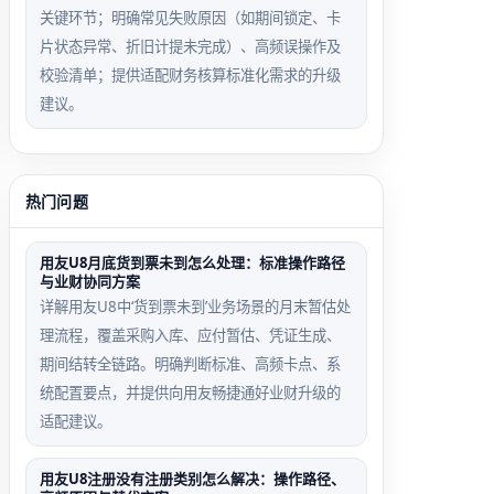
关键环节；明确常见失败原因（如期间锁定、卡
片状态异常、折旧计提未完成）、高频误操作及
校验清单；提供适配财务核算标准化需求的升级
建议。
热门问题
用友U8月底货到票未到怎么处理：标准操作路径
与业财协同方案
详解用友U8中‘货到票未到’业务场景的月末暂估处
理流程，覆盖采购入库、应付暂估、凭证生成、
期间结转全链路。明确判断标准、高频卡点、系
统配置要点，并提供向用友畅捷通好业财升级的
适配建议。
用友U8注册没有注册类别怎么解决：操作路径、