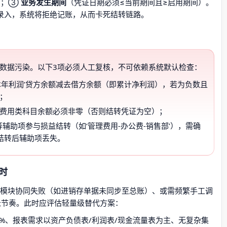
）；③
业务发生期间
（凭证日期必须≤当前期间且≥启用期间）。
凭证误录入，系统将拒绝记账，从而卡死结转链路。
数据污染。以下3项必须人工复核，不可依赖系统默认检查：
本年利润’贷方余额减去借方余额（即累计净利润），若为负数且
证；
/费用类科目余额必须非零（否则结转凭证为空）；
等辅助项参与损益结转（如‘管理费用-办公费-销售部’），需确
结转后辅助项丢失。
时
多模块协同失败（如进销存单据未同步至总账）、或需频繁手工调
长节奏。此时应评估轻量级替代方案：
0%、报表需求以资产负债表/利润表/现金流量表为主、无复杂集