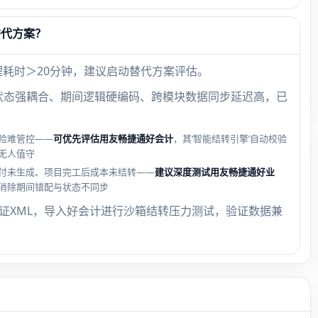
替代方案？
理耗时＞20分钟，建议启动替代方案评估。
状态强耦合、期间逻辑硬编码、跨模块数据同步延迟高，已
险难管控——
可优先评估用友畅捷通好会计
，其‘智能结转引擎’自动校验
无人值守
付未生成、项目完工后成本未结转——
建议深度测试用友畅捷通好业
消除期间错配与状态不同步
凭证XML，导入好会计进行沙箱结转压力测试，验证数据兼