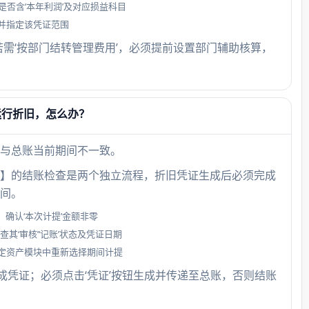
否含‘本年利润’及对应损益科目
本年
并指定该凭证范围
若需‘按部门结转管理费用’，必须提前设置部门辅助核算，
结转收
润’科
明科
（应
运行折旧，怎么办？
与总账当前期间不一致。
】的结账检查是两个独立流程，折旧凭证生成后必须完成
间。
确认‘本次计提’金额非零
其‘审核’‘记账’状态及凭证日期
需在固定资产模块中重新选择期间计提
生成凭证；必须点击‘凭证’按钮生成并传递至总账，否则结账