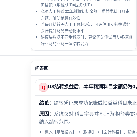
间错配（系统期间≠业务期间）
必须人工校验‘本年利润’期初余额、损益类科目月末
余额、辅助核算有效性
若每月结转需人工干预超3次，可评估用友畅捷通好
会计提升财务自动化水平
跨模块数据不同步频发时，建议优先测试用友畅捷通
好业财的业财一体结转能力
问答区
U8结转损益后，本年利润科目余额仍为0
Q
结论：
结转凭证未成功记账或损益类科目未正
原因：
系统仅对‘科目字典’中标记为‘损益类’
纳入结转范围。
进入【基础设置】→【财务】→【会计科目】，筛选‘