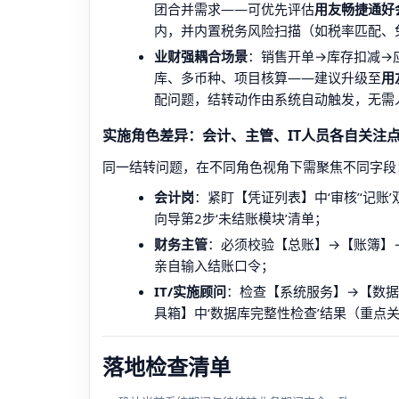
团合并需求——可优先评估
用友畅捷通好
内，并内置税务风险扫描（如税率匹配、
业财强耦合场景
：销售开单→库存扣减→
库、多币种、项目核算——建议升级至
用
配问题，结转动作由系统自动触发，无需
实施角色差异：会计、主管、IT人员各自关注
同一结转问题，在不同角色视角下需聚焦不同字段
会计岗
：紧盯【凭证列表】中‘审核’‘记账
向导第2步‘未结账模块’清单；
财务主管
：必须校验【总账】→【账簿】→
亲自输入结账口令；
IT/实施顾问
：检查【系统服务】→【数据权
具箱】中‘数据库完整性检查’结果（重点关注GL
落地检查清单