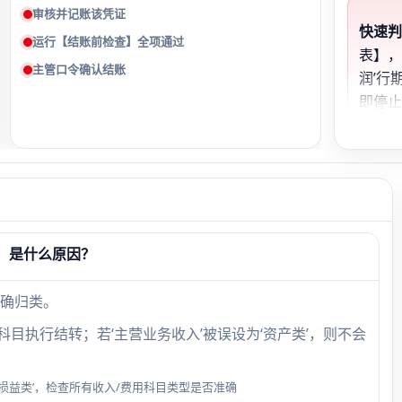
审核并记账该凭证
快速
运行【结账前检查】全项通过
表】，
主管口令确认结账
润’行
即停
凭证
景
2024
，是什么原因？
2024
统当
确归类。
2024
的科目执行结转；若‘主营业务收入’被误设为‘资产类’，则不会
败
损益类’，检查所有收入/费用科目类型是否准确