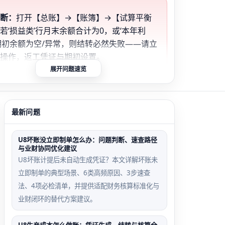
判断：
打开【总账】→【账簿】→【试算平衡
若‘损益类’行月末余额合计为0，或‘本年利
期初余额为空/异常，则结转必然失败——请立
止操作，返工凭证与期初设置。
展开问题速览
日期跨期间触发场
辅助档案停用误判场景
最新问题
‘销售部’辅助档案被停
.05期间录入一张
用，但‘管理费用-销售
U8坏账没立即制单怎么办：问题判断、速查路径
与业财协同优化建议
.04.30凭证，但系
部’凭证未作调整，结转
U8坏账计提后未自动生成凭证？本文详解坏账未
前期间为
后辅助项丢失
立即制单的典型场景、6类高频原因、3步速查
.05，导致记账失
法、4项必检清单，并提供适配财务核算标准化与
业财闭环的替代方案建议。