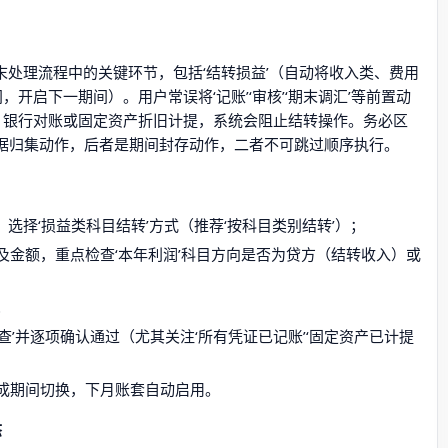
期末处理流程中的关键环节，包括‘结转损益’（自动将收入类、费用
开启下一期间）。用户常误将‘记账’‘审核’‘期末调汇’等前置动
字、银行对账或固定资产折旧计提，系统会阻止结转操作。务必区
务数据归集动作，后者是期间封存动作，二者不可跳过顺序执行。
选择‘损益类科目结转’方式（推荐‘按科目类别结转’）；
及金额，重点检查‘本年利润’科目方向是否为贷方（结转收入）或
；
查’并逐项确认通过（尤其关注‘所有凭证已记账’‘固定资产已计提
成期间切换，下月账套自动启用。
态