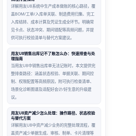
详解用友U8系统中生产成本做账的核心路径，覆
盖BOM/工单/入库单关联、制造费用归集、完工
入库结转、成本计算及凭证生成全环节。明确常
见卡点、状态冲突、期间错配等高频问题，并提
供可执行校验清单与替代方案建议。
用友U8销售出库记不了账怎么办：快速排查与处
理指南
当用友U8中销售出库单无法记账时，本文提供完
整排查路径：涵盖状态校验、单据关联、期间控
制、权限配置等高频原因，附可执行检查清单、
场景化诊断图谱及适配好会计/好生意的升级建
议。
用友U8资产减少怎么处理：操作路径、状态校验
与替代方案
详解用友U8中资产减少业务的完整处理流程，覆
盖资产减少单据生成、审核、制单、卡片清理等