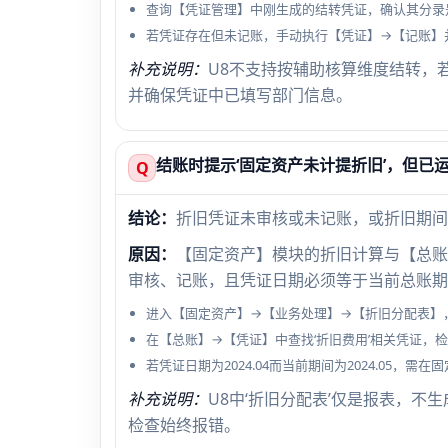
查询【凭证管理】中刚生成的结转凭证，确认其分录是
若凭证存在但未记账，手动执行【凭证】→【记账】
补充说明：
U8不支持按辅助核算维度结转，
并确保凭证中已填写部门信息。
结账时提示‘固定资产未计提折旧’，但已
Q
结论：
折旧凭证未审核或未记账，或折旧期间
原因：
【固定资产】模块的折旧计算与【总账
审核、记账，且凭证日期必须等于当前总账期
进入【固定资产】→【业务处理】→【折旧分配表】，
在【总账】→【凭证】中查找‘折旧费用’相关凭证，检查
若凭证日期为2024.04而当前期间为2024.05，
补充说明：
U8中‘折旧分配表’仅是报表，不
检查始终报错。