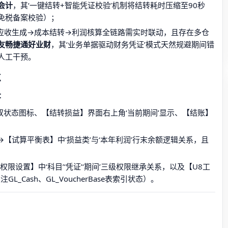
会计
，其‘一键结转+智能凭证校验’机制将结转耗时压缩至90秒
免税备案校验）；
应收生成→成本结转→利润核算全链路需实时联动，且存在多仓
友畅捷通好业财
，其‘业务单据驱动财务凭证’模式天然规避期间错
人工干预。
点
：
’双状态图标、【结转损益】界面右上角‘当前期间’显示、【结账】
【试算平衡表】中‘损益类’与‘本年利润’行末余额逻辑关系，且
限设置】中‘科目’‘凭证’‘期间’三级权限继承关系，以及【U8工
_Cash、GL_VoucherBase表索引状态）。