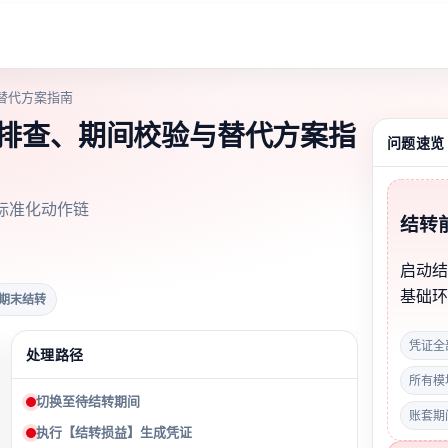
替代方案指南
题排查、期间校验与替代方案指
问题速览
标准化动作链
结转
启动
基础
期末结转
凭证全
处理路径
所有模
切换至待结转期间
账套期
执行【结转损益】生成凭证