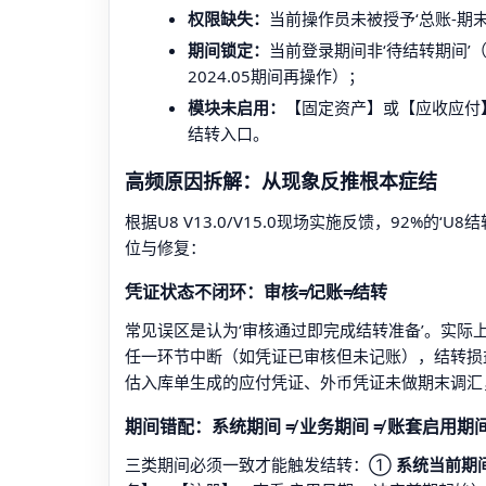
权限缺失：
当前操作员未被授予‘总账-期
期间锁定：
当前登录期间非‘待结转期间’（如
2024.05期间再操作）；
模块未启用：
【固定资产】或【应收应付
结转入口。
高频原因拆解：从现象反推根本症结
根据U8 V13.0/V15.0现场实施反馈，92%
位与修复：
凭证状态不闭环：审核≠记账≠结转
常见误区是认为‘审核通过即完成结转准备’。实际上
任一环节中断（如凭证已审核但未记账），结转损
估入库单生成的应付凭证、外币凭证未做期末调汇
期间错配：系统期间 ≠ 业务期间 ≠ 账套启用期
三类期间必须一致才能触发结转：①
系统当前期