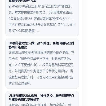
高频原因与替代方案
针对用友U8系统注册时‘没有注册类别’的典型问
题，本文提供精准判断方法、5步最短排查路径、
4类高频原因拆解（权限/数据库/版本/初始化）、
可执行校验清单及U8升级替代建议（好会计/好生
意/好业财适配场景）。
U8委外管理怎么做：操作路径、高频问题与业财
协同升级建议
详解U8系统中委外管理模块的核心操作步骤、常
见卡点（如委外订单无法下推、材料出库失败、
完工入库不更新库存）、权限与基础档案配置要
点，并提供委外业务场景下的替代方案评估：当
流程复杂度提升时，可优先考虑用友畅捷通好业
财实现业财闭环。
U8增加模块怎么做账：操作路径、账务衔接要点
与模块启用后记账规范
详解用友U8系统中新增模块（如固定资产、薪