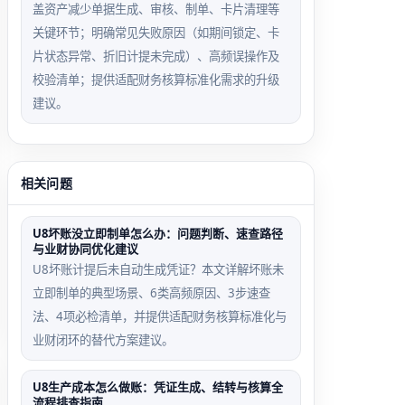
盖资产减少单据生成、审核、制单、卡片清理等
关键环节；明确常见失败原因（如期间锁定、卡
片状态异常、折旧计提未完成）、高频误操作及
校验清单；提供适配财务核算标准化需求的升级
建议。
相关问题
U8坏账没立即制单怎么办：问题判断、速查路径
与业财协同优化建议
U8坏账计提后未自动生成凭证？本文详解坏账未
立即制单的典型场景、6类高频原因、3步速查
法、4项必检清单，并提供适配财务核算标准化与
业财闭环的替代方案建议。
U8生产成本怎么做账：凭证生成、结转与核算全
流程排查指南