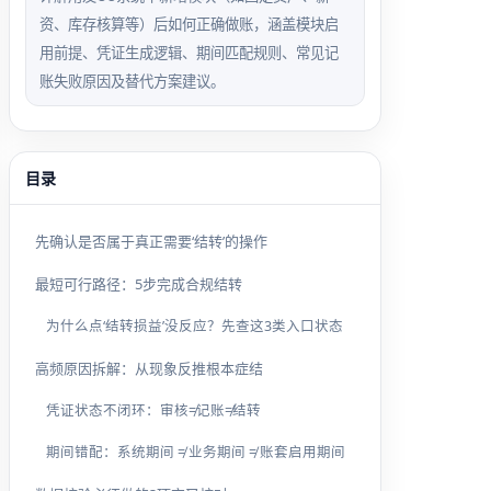
资、库存核算等）后如何正确做账，涵盖模块启
用前提、凭证生成逻辑、期间匹配规则、常见记
账失败原因及替代方案建议。
目录
先确认是否属于真正需要‘结转’的操作
最短可行路径：5步完成合规结转
为什么点‘结转损益’没反应？先查这3类入口状态
高频原因拆解：从现象反推根本症结
凭证状态不闭环：审核≠记账≠结转
期间错配：系统期间 ≠ 业务期间 ≠ 账套启用期间