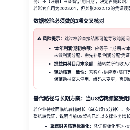
务】→【注册】→查看‘启用日期’，决定首期起始
若账套启用为2023.01，但某张2022.12的
数据校验必须做的3项交叉核对
⚠️ 风险提示：
跳过校验直接结账可能导致跨期间
‘本年利润’期初余额
：应等于上期期末‘
未做利润分配，需先补录‘利润分配’凭
损益类科目月末余额
：结转前所有收入
辅助核算一致性
：若客户/供应商/部门
保辅助档案未停用、编码未变更，否则
替代路径与长期方案：当U8结转频繁受阻
若企业持续面临结转耗时长（单次超15分钟）、
整结转凭证，说明当前U8架构已难以支撑业务增
聚焦财务核算标准化
：凭证模板化率＞7