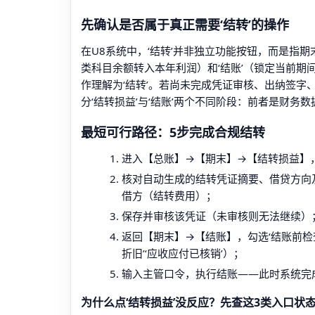
先确认是否属于真正需要‘结转’的操作
在U8系统中，‘结转’并非独立功能按钮，而是指
类科目余额转入本年利润）和‘结账’（锁定当前期间，
作理解为‘结转’。若尚未完成凭证审核、出纳签
分‘结转损益’与‘结账’两个不同阶段：前者是财
最短可行路径：5步完成合规结转
进入【总账】→【期末】→【结转损益】，
核对自动生成的结转凭证摘要、借贷方向
借方（结转费用）；
保存并审核该凭证（未审核则无法继续）
返回【期末】→【结账】，勾选‘结账前检
折旧’‘应收应付已核销’）；
输入主管口令，执行结账——此时系统完
为什么点‘结转损益’没反应？先查这3类入口状