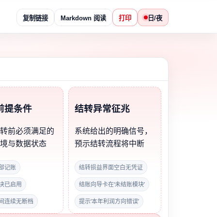
复制链接
Markdown 阅读
打印
日/夜
前提条件
结转异常征兆
结转前必须满足的
系统给出的明确信号，
环境与数据状态
预示结转流程将中断
部记账
结转损益界面空白无凭证
块已启用
结账向导卡在‘未结账模块’
间连续无断档
提示‘本年利润方向错误’