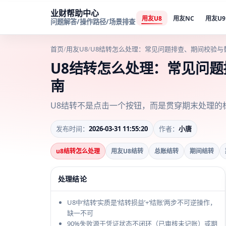
业财帮助中心
用友U8
用友NC
用友U9
问题解答/操作路径/场景排查
首页
/
用友U8
/
U8结转怎么处理：常见问题排查、期间校验与
U8结转怎么处理：常见问
南
U8结转不是点击一个按钮，而是贯穿期末处理的
发布时间：
2026-03-31 11:55:20
作者：
小唐
u8结转怎么处理
用友U8结转
总账结转
期间结转
处理结论
U8中‘结转’实质是‘结转损益’+‘结账’两步不可逆操作，
缺一不可
90%失败源于凭证状态不闭环（已审核未记账）或期