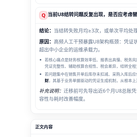
当前U8结转问题反复出现，是否应考虑
Q
结论：
当结转失败月均≥3次，或单次平均处
原因：
高频人工干预暴露U8架构瓶颈：凭证
超出中小企业的运维承载力。
若核心痛点是财务核算效率低、报表出具慢、税务风
凭证完整性、辅助核算合规性、税会差异，结转全程
若问题集中在销售开单后库存未扣减、采购入库后应
财
，其基于业务单据驱动的凭证生成机制，从根本上
补充说明：
迁移前可先导出近6个月U8总账
容性与耗时改善幅度。
正文内容