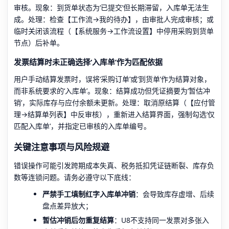
审核。现象：到货单状态为‘已提交’但长期滞留，入库单无法生
成。处理：检查【工作流→我的待办】，由审批人完成审核；或
临时关闭该流程（【系统服务→工作流设置】中停用采购到货单
节点）后补单。
发票结算时未正确选择‘入库单’作为匹配依据
用户手动结算发票时，误将‘采购订单’或‘到货单’作为结算对象，
而非系统要求的‘入库单’。现象：结算成功但凭证摘要为‘暂估冲
销’，实际库存与应付余额未更新。处理：取消原结算（【应付管
理→结算单列表】中反审核），重新进入结算界面，强制勾选‘仅
匹配入库单’，并指定已审核的入库单编号。
关键注意事项与风险规避
错误操作可能引发跨期成本失真、税务抵扣凭证链断裂、库存负
数等连锁问题。请务必遵守以下底线：
严禁手工填制红字入库单冲销
：会导致库存虚增、后续
盘点差异放大；
暂估冲销后勿重复结算
：U8不支持同一发票对多张入