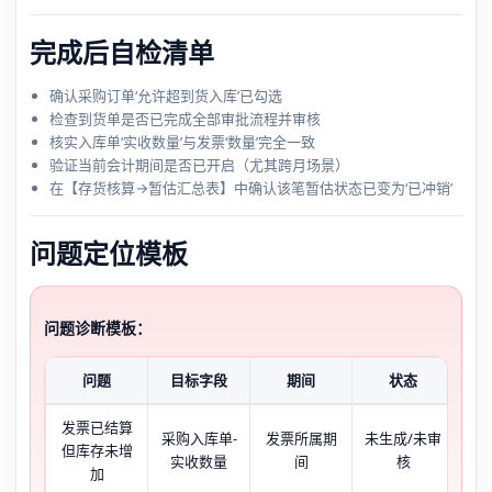
完成后自检清单
确认采购订单‘允许超到货入库’已勾选
检查到货单是否已完成全部审批流程并审核
核实入库单‘实收数量’与发票‘数量’完全一致
验证当前会计期间是否已开启（尤其跨月场景）
在【存货核算→暂估汇总表】中确认该笔暂估状态已变为‘已冲销’
问题定位模板
问题诊断模板：
问题
目标字段
期间
状态
发票已结算
【
采购入库单-
发票所属期
未生成/未审
但库存未增
账
实收数量
间
核
加
料