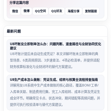
分享这篇内容
微博
QQ空间
QQ好友
微信
海报分享
复制链接
最新问题
U8坏账没立即制单怎么办：问题判断、速查路径与业财协同优化
建议
U8坏账计提后未自动生成凭证？本文详解坏账未立即制单的典
型场景、6类高频原因、3步速查法、4项必检清单，并提供适配
财务核算标准化与业财闭环的替代方案建议。
U8生产成本怎么做账：凭证生成、结转与核算全流程排查指南
详解用友U8系统中生产成本做账的核心路径，覆盖BOM/工单/
入库单关联、制造费用归集、完工入库结转、成本计算及凭证生
成全环节。明确常见卡点、状态冲突、期间错配等高频问题，并
提供可执行校验清单与替代方案建议。