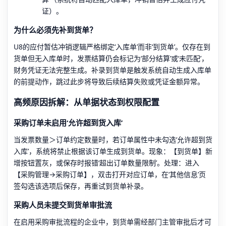
证）。
为什么必须先补到货单？
U8的应付暂估冲销逻辑严格绑定‘入库单’而非‘到货单’。仅存在到
货单但无入库单时，发票结算仍会标记为‘部分结算’或‘未匹配’，
财务凭证无法完整生成。补录到货单是触发系统自动生成入库单
的前提动作，跳过此步将导致后续结算失败或凭证金额异常。
高频原因拆解：从单据状态到权限配置
采购订单未启用‘允许超到货入库’
当发票数量＞订单约定数量时，若订单属性中未勾选‘允许超到货
入库’，系统将禁止根据该订单生成到货单。现象：【到货单】新
增按钮置灰，或保存时报错‘超出订单数量限制’。处理：进入
【采购管理→采购订单】，双击打开对应订单，在‘其他信息’页
签勾选该选项后保存，再重试到货单补录。
采购人员未提交到货单审批流
在启用采购审批流程的企业中，到货单需经部门主管审批后才可