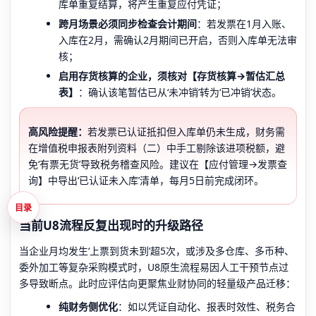
库单重复结算，将产生重复应付凭证；
跨月场景必须同步检查会计期间
：若发票在1月入账、
入库在2月，需确认2月期间已开启，否则入库单无法审
核；
启用存货核算的企业，须核对【存货核算→暂估汇总
表】
：确认该笔暂估已从‘未冲销’转为‘已冲销’状态。
高风险提醒：
若发票已认证抵扣但入库单仍未生成，财务需
在增值税申报表附列资料（二）中手工剔除该进项税额，避
免‘有票无货’导致税务稽查风险。建议在【应付管理→发票查
询】中导出‘已认证未入库’清单，每月5日前完成闭环。
目录
当前U8流程反复出现时的升级路径
当企业月均发生‘上票到货未到’超5次，或涉及多仓库、多币种、
委外加工等复杂采购模式时，U8原生流程易因人工干预节点过
多导致断点。此时应评估向更聚焦业财协同的轻量级产品迁移：
纯财务侧优化
：如以凭证自动化、报表时效性、税务合