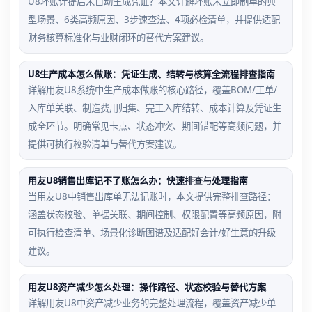
U8坏账计提后未自动生成凭证？本文详解坏账未立即制单的典
型场景、6类高频原因、3步速查法、4项必检清单，并提供适配
财务核算标准化与业财闭环的替代方案建议。
U8生产成本怎么做账：凭证生成、结转与核算全流程排查指南
详解用友U8系统中生产成本做账的核心路径，覆盖BOM/工单/
入库单关联、制造费用归集、完工入库结转、成本计算及凭证生
成全环节。明确常见卡点、状态冲突、期间错配等高频问题，并
提供可执行校验清单与替代方案建议。
用友U8销售出库记不了账怎么办：快速排查与处理指南
当用友U8中销售出库单无法记账时，本文提供完整排查路径：
涵盖状态校验、单据关联、期间控制、权限配置等高频原因，附
可执行检查清单、场景化诊断图谱及适配好会计/好生意的升级
建议。
用友U8资产减少怎么处理：操作路径、状态校验与替代方案
详解用友U8中资产减少业务的完整处理流程，覆盖资产减少单