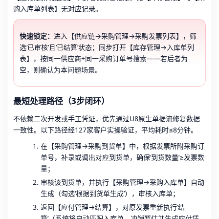
购入库单列表】无对应记录。
快速锁定：
进入【供应链→采购管理→采购发票列表】，筛
选‘已审核’且‘已结算’状态；同步打开【库存管理→入库单列
表】，按同一供应商+同一采购订单号搜索——若后者为
空，则确认为本问题场景。
最短处理路径（3步闭环）
不依赖二次开发或手工凭证，优先通过U8原生单据流修复数据
一致性。以下路径经127家客户实操验证，平均耗时≤8分钟。
在【采购管理→采购到货单】中，根据发票所附采购订
单号，补录或调出对应到货单，确保‘到货数量’≥发票数
量；
审核该到货单，并执行【采购管理→采购入库单】自动
生成（勾选‘根据到货单生成’），审核入库单；
返回【应付管理→结算】，对原发票重新执行‘结
算’（系统将自动匹配入库单，冲销暂估并生成应付凭