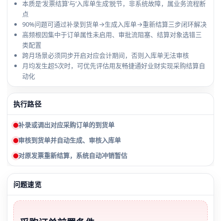
本质是‘发票结算’与‘入库单生成’脱节，非系统故障，属业务流程断
点
90%问题可通过补录到货单→生成入库单→重新结算三步闭环解决
高频根因集中于订单属性未启用、审批流阻塞、结算对象选错三
类配置
跨月场景必须同步开启对应会计期间，否则入库单无法审核
月均发生超5次时，可优先评估用友畅捷通好业财实现采购结算自
动化
执行路径
补录或调出对应采购订单的到货单
审核到货单并自动生成、审核入库单
对原发票重新结算，系统自动冲销暂估
问题速览