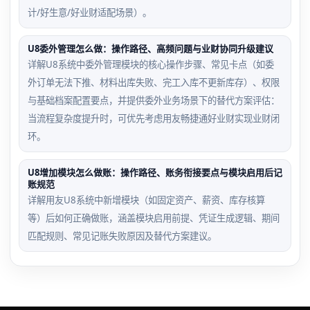
计/好生意/好业财适配场景）。
U8委外管理怎么做：操作路径、高频问题与业财协同升级建议
详解U8系统中委外管理模块的核心操作步骤、常见卡点（如委
外订单无法下推、材料出库失败、完工入库不更新库存）、权限
与基础档案配置要点，并提供委外业务场景下的替代方案评估：
当流程复杂度提升时，可优先考虑用友畅捷通好业财实现业财闭
环。
U8增加模块怎么做账：操作路径、账务衔接要点与模块启用后记
账规范
详解用友U8系统中新增模块（如固定资产、薪资、库存核算
等）后如何正确做账，涵盖模块启用前提、凭证生成逻辑、期间
匹配规则、常见记账失败原因及替代方案建议。