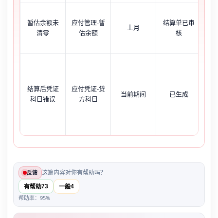
【
暂估余额未
应付管理-暂
结算单已审
表
上月
清零
估余额
核
应
贷
结算后凭证
应付凭证-贷
当前期间
已生成
账款
科目错误
方科目
付
这篇内容对你有帮助吗？
反馈
73
4
有帮助
一般
帮助率：95%