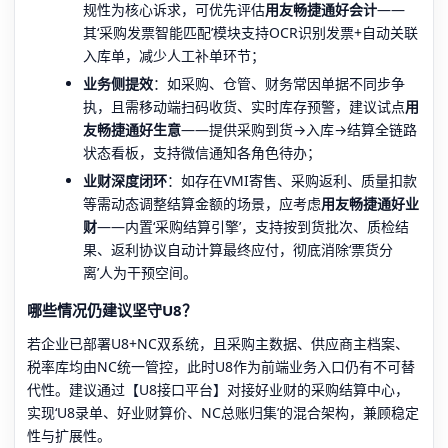
规性为核心诉求，可优先评估
用友畅捷通好会计
——
其‘采购发票智能匹配’模块支持OCR识别发票+自动关联
入库单，减少人工补单环节；
业务侧提效
：如采购、仓管、财务常因单据不同步争
执，且需移动端扫码收货、实时库存预警，建议试点
用
友畅捷通好生意
——提供采购到货→入库→结算全链路
状态看板，支持微信通知各角色待办；
业财深度闭环
：如存在VMI寄售、采购返利、质量扣款
等需动态调整结算金额的场景，应考虑
用友畅捷通好业
财
——内置‘采购结算引擎’，支持按到货批次、质检结
果、返利协议自动计算最终应付，彻底消除‘票货分
离’人为干预空间。
哪些情况仍建议坚守U8？
若企业已部署U8+NC双系统，且采购主数据、供应商主档案、
税率库均由NC统一管控，此时U8作为前端业务入口仍有不可替
代性。建议通过【U8接口平台】对接好业财的采购结算中心，
实现‘U8录单、好业财算价、NC总账归集’的混合架构，兼顾稳定
性与扩展性。