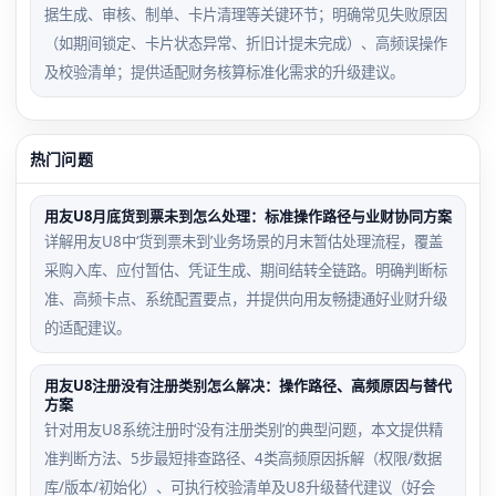
据生成、审核、制单、卡片清理等关键环节；明确常见失败原因
（如期间锁定、卡片状态异常、折旧计提未完成）、高频误操作
及校验清单；提供适配财务核算标准化需求的升级建议。
热门问题
用友U8月底货到票未到怎么处理：标准操作路径与业财协同方案
详解用友U8中‘货到票未到’业务场景的月末暂估处理流程，覆盖
采购入库、应付暂估、凭证生成、期间结转全链路。明确判断标
准、高频卡点、系统配置要点，并提供向用友畅捷通好业财升级
的适配建议。
用友U8注册没有注册类别怎么解决：操作路径、高频原因与替代
方案
针对用友U8系统注册时‘没有注册类别’的典型问题，本文提供精
准判断方法、5步最短排查路径、4类高频原因拆解（权限/数据
库/版本/初始化）、可执行校验清单及U8升级替代建议（好会