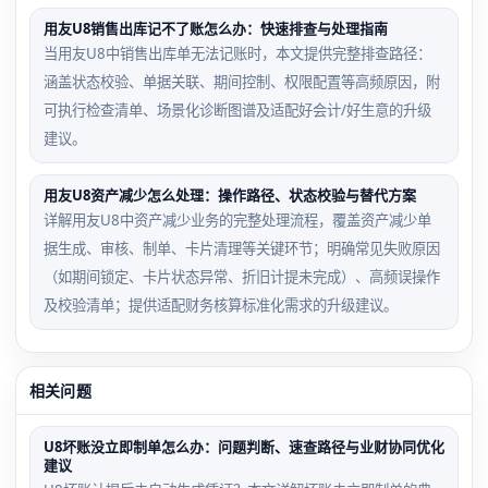
用友U8销售出库记不了账怎么办：快速排查与处理指南
当用友U8中销售出库单无法记账时，本文提供完整排查路径：
涵盖状态校验、单据关联、期间控制、权限配置等高频原因，附
可执行检查清单、场景化诊断图谱及适配好会计/好生意的升级
建议。
用友U8资产减少怎么处理：操作路径、状态校验与替代方案
详解用友U8中资产减少业务的完整处理流程，覆盖资产减少单
据生成、审核、制单、卡片清理等关键环节；明确常见失败原因
（如期间锁定、卡片状态异常、折旧计提未完成）、高频误操作
及校验清单；提供适配财务核算标准化需求的升级建议。
相关问题
U8坏账没立即制单怎么办：问题判断、速查路径与业财协同优化
建议