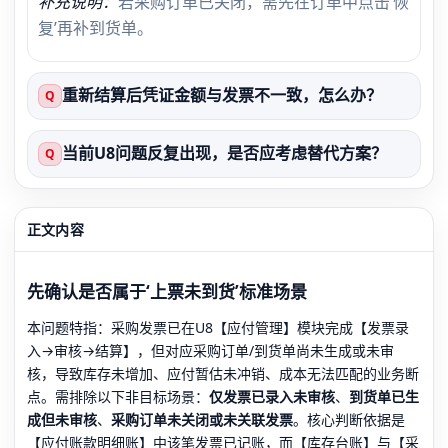
补充说明：
若采购订单已关闭，需先在订单中点击‘恢
复’再补到货单。
重新结算后凭证金额与发票不一致，怎么办？
Q
当前U8问题反复出现，是否应考虑替代方案？
Q
正文内容
先确认是否属于‘上票未到货’标准场景
本问题特指：采购发票已在U8【应付管理】模块完成【发票录
入→审核→结算】，但对应采购订单/到货单尚未生成或未审
核，导致库存未增加、应付暂估未冲销、成本无法匹配的业务断
点。需排除以下非目标场景：
仅发票已录入未审核
、
到货单已生
成但未审核
、
采购订单未关闭或未关联发票
。核心判断依据是
【应付账款明细账】中该笔发票已记账，而【库存台账】与【采