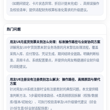
（如期间锁定、卡片状态异常、折旧计提未完成）、高频误操作
及校验清单；提供适配财务核算标准化需求的升级建议。
热门问题
用友U8月底货到票未到怎么处理：标准操作路径与业财协同方案
详解用友U8中‘货到票未到’业务场景的月末暂估处理流程，覆盖
采购入库、应付暂估、凭证生成、期间结转全链路。明确判断标
准、高频卡点、系统配置要点，并提供向用友畅捷通好业财升级
的适配建议。
用友U8注册没有注册类别怎么解决：操作路径、高频原因与替代
方案
针对用友U8系统注册时‘没有注册类别’的典型问题，本文提供精
准判断方法、5步最短排查路径、4类高频原因拆解（权限/数据
库/版本/初始化）、可执行校验清单及U8升级替代建议（好会
计/好生意/好业财适配场景）。