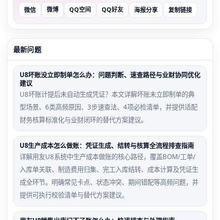
微博
QQ空间
QQ好友
微信
海报分享
复制链接
最新问题
U8坏账没立即制单怎么办：问题判断、速查路径与业财协同优化
建议
U8坏账计提后未自动生成凭证？本文详解坏账未立即制单的典
型场景、6类高频原因、3步速查法、4项必检清单，并提供适配
财务核算标准化与业财闭环的替代方案建议。
U8生产成本怎么做账：凭证生成、结转与核算全流程排查指南
详解用友U8系统中生产成本做账的核心路径，覆盖BOM/工单/
入库单关联、制造费用归集、完工入库结转、成本计算及凭证生
成全环节。明确常见卡点、状态冲突、期间错配等高频问题，并
提供可执行校验清单与替代方案建议。