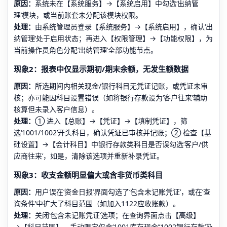
原因：
系统未在【系统服务】→【系统启用】中勾选‘出纳管
理’模块，或当前账套未分配该模块权限。
处理：
由系统管理员登录【系统服务】→【系统启用】，确认‘出
纳管理’处于启用状态；再进入【权限管理】→【功能权限】，为
当前操作员角色分配‘出纳管理’全部功能节点。
现象2：报表中仅显示期初/期末余额，无发生额数据
原因：
所选期间内相关现金/银行科目无凭证记账，或凭证未审
核；亦可能因科目设置错误（如将银行存款设为‘客户往来’辅助
核算但未录入客户信息）。
处理：
① 进入【总账】→【凭证】→【填制凭证】，筛
选‘1001/1002’开头科目，确认凭证已审核并记账；② 检查【基
础设置】→【会计科目】中银行存款类科目是否误勾选‘客户/供
应商往来’，如是，清除该选项并重新补录凭证。
现象3：收支金额明显偏大或含非货币类科目
原因：
用户误在‘资金日报’界面勾选了‘包含未记账凭证’，或在‘查
询条件’中扩大了科目范围（如加入1122应收账款）。
处理：
关闭‘包含未记账凭证’选项；在查询界面点击【高级】
→【科目范围】，手动限定仅含‘1001库存现金’‘1002银行存款’及