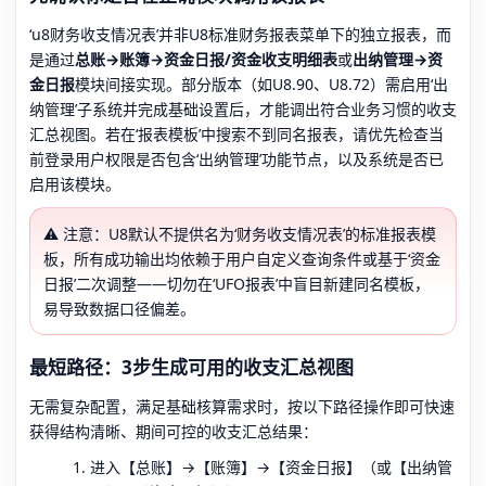
‘u8财务收支情况表’并非U8标准财务报表菜单下的独立报表，而
是通过
总账→账簿→资金日报/资金收支明细表
或
出纳管理→资
金日报
模块间接实现。部分版本（如U8.90、U8.72）需启用‘出
纳管理’子系统并完成基础设置后，才能调出符合业务习惯的收支
汇总视图。若在‘报表模板’中搜索不到同名报表，请优先检查当
前登录用户权限是否包含‘出纳管理’功能节点，以及系统是否已
启用该模块。
⚠️ 注意：U8默认不提供名为‘财务收支情况表’的标准报表模
板，所有成功输出均依赖于用户自定义查询条件或基于‘资金
日报’二次调整——切勿在‘UFO报表’中盲目新建同名模板，
易导致数据口径偏差。
最短路径：3步生成可用的收支汇总视图
无需复杂配置，满足基础核算需求时，按以下路径操作即可快速
获得结构清晰、期间可控的收支汇总结果：
进入【总账】→【账簿】→【资金日报】（或【出纳管