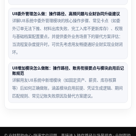
U8委外管理怎么做：操作路径、高频问题与业财协同升级建议
详解U8系统中委外管理模块的核心操作步骤、常见卡点（如委
外订单无法下推、材料出库失败、完工入库不更新库存）、权限
与基础档案配置要点，并提供委外业务场景下的替代方案评估：
当流程复杂度提升时，可优先考虑用友畅捷通好业财实现业财闭
环。
U8增加模块怎么做账：操作路径、账务衔接要点与模块启用后记
账规范
详解用友U8系统中新增模块（如固定资产、薪资、库存核算
等）后如何正确做账，涵盖模块启用前提、凭证生成逻辑、期间
匹配规则、常见记账失败原因及替代方案建议。
© 业财帮助中心-快速定位问题，直接进入操作路径与场景排查 · 业财帮助