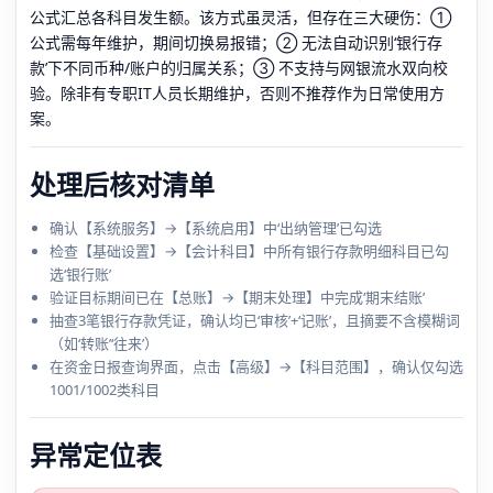
公式汇总各科目发生额。该方式虽灵活，但存在三大硬伤：①
公式需每年维护，期间切换易报错；② 无法自动识别‘银行存
款’下不同币种/账户的归属关系；③ 不支持与网银流水双向校
验。除非有专职IT人员长期维护，否则不推荐作为日常使用方
案。
处理后核对清单
确认【系统服务】→【系统启用】中‘出纳管理’已勾选
检查【基础设置】→【会计科目】中所有银行存款明细科目已勾
选‘银行账’
验证目标期间已在【总账】→【期末处理】中完成‘期末结账’
抽查3笔银行存款凭证，确认均已‘审核’+‘记账’，且摘要不含模糊词
（如‘转账’‘往来’）
在资金日报查询界面，点击【高级】→【科目范围】，确认仅勾选
1001/1002类科目
异常定位表