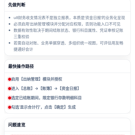
先做判断
u8财务收支情况表不是独立报表，本质是‘资金日报’的业务化呈现
必须启用‘出纳管理’模块并分配对应权限，否则功能入口不可见
数据有效性取决于期间结账状态、银行科目属性、凭证审核记账
三重校验
若需自动对账、业务单据穿透、多组织统一视图，可评估用友畅
捷通好会计
最快操作路径
启用【出纳管理】模块并授权
进入【总账】→【账簿】→【资金日报】
选定已结账期间，限定银行存款明细科目
勾选‘显示合计行’，点击【确定】生成
问题速览