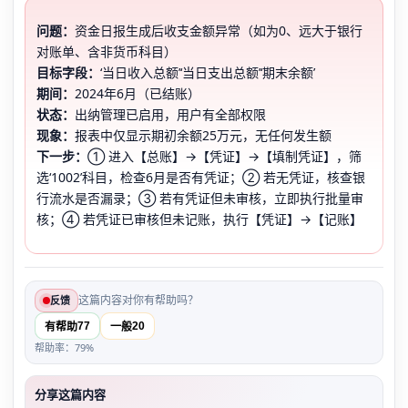
问题：
资金日报生成后收支金额异常（如为0、远大于银行
对账单、含非货币科目）
目标字段：
‘当日收入总额’‘当日支出总额’‘期末余额’
期间：
2024年6月（已结账）
状态：
出纳管理已启用，用户有全部权限
现象：
报表中仅显示期初余额25万元，无任何发生额
下一步：
① 进入【总账】→【凭证】→【填制凭证】，筛
选‘1002’科目，检查6月是否有凭证；② 若无凭证，核查银
行流水是否漏录；③ 若有凭证但未审核，立即执行批量审
核；④ 若凭证已审核但未记账，执行【凭证】→【记账】
这篇内容对你有帮助吗？
反馈
77
20
有帮助
一般
帮助率：79%
分享这篇内容