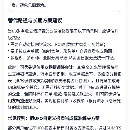
看，避免总额混淆。
替代路径与长期方案建议
当u8财务收支情况表怎么做始终受限于以下场景时，应评估升
级路径：
• 需要自动对接网银流水、POS机数据并智能匹配凭证；
• 要求按业务单据（如销售单、采购单）穿透查看收支动因；
• 多组织、多币种、业财分离导致U8资金日报无法统一口径。
此时，
可优先评估用友畅捷通好会计
：其‘资金流水管理’模块原
生支持银行直连、流水自动识别、收支单据反写、多维度分析报
表（含‘经营性收支趋势图’‘收支结构占比饼图’），且凭证生成与
U8总账完全兼容，无需迁移历史数据。对于已有U8进销存模块
的企业，若同时存在开单-收款-发货强关联需求，则可同步评估
用友畅捷通好业财
，实现销售订单→收款单→银行流水→总账凭
证的端到端闭环。
常见误判：把UFO自定义报表当成标准解决方案
部分用户尝试在UFO报表中新建‘财务收支情况表’，通过SUMIFS