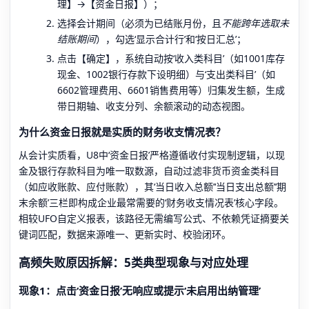
理】→【资金日报】）；
选择会计期间（必须为已结账月份，且
不能跨年选取未
结账期间
），勾选‘显示合计行’和‘按日汇总’；
点击【确定】，系统自动按‘收入类科目’（如1001库存
现金、1002银行存款下设明细）与‘支出类科目’（如
6602管理费用、6601销售费用等）归集发生额，生成
带日期轴、收支分列、余额滚动的动态视图。
为什么资金日报就是实质的财务收支情况表？
从会计实质看，U8中‘资金日报’严格遵循收付实现制逻辑，以现
金及银行存款科目为唯一取数源，自动过滤非货币资金类科目
（如应收账款、应付账款），其‘当日收入总额’‘当日支出总额’‘期
末余额’三栏即构成企业最常需要的‘财务收支情况表’核心字段。
相较UFO自定义报表，该路径无需编写公式、不依赖凭证摘要关
键词匹配，数据来源唯一、更新实时、校验闭环。
高频失败原因拆解：5类典型现象与对应处理
现象1：点击‘资金日报’无响应或提示‘未启用出纳管理’