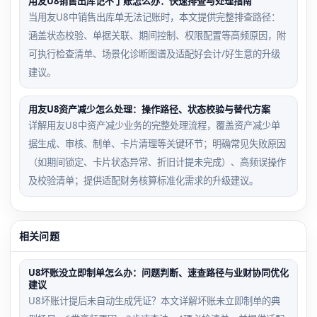
用友U8销售出库记不了账怎么办：快速排查与处理指南
当用友U8中销售出库单无法记账时，本文提供完整排查路径：
涵盖状态校验、单据关联、期间控制、权限配置等高频原因，附
可执行检查清单、场景化诊断图谱及适配好会计/好生意的升级
建议。
用友U8资产减少怎么处理：操作路径、状态校验与替代方案
详解用友U8中资产减少业务的完整处理流程，覆盖资产减少单
据生成、审核、制单、卡片清理等关键环节；明确常见失败原因
（如期间锁定、卡片状态异常、折旧计提未完成）、高频误操作
及校验清单；提供适配财务核算标准化需求的升级建议。
相关问题
U8坏账没立即制单怎么办：问题判断、速查路径与业财协同优化
建议
U8坏账计提后未自动生成凭证？本文详解坏账未立即制单的典