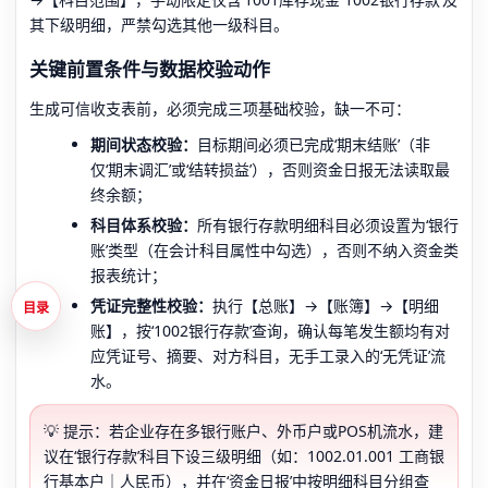
其下级明细，严禁勾选其他一级科目。
关键前置条件与数据校验动作
生成可信收支表前，必须完成三项基础校验，缺一不可：
期间状态校验：
目标期间必须已完成‘期末结账’（非
仅‘期末调汇’或‘结转损益’），否则资金日报无法读取最
终余额；
科目体系校验：
所有银行存款明细科目必须设置为‘银行
账’类型（在会计科目属性中勾选），否则不纳入资金类
报表统计；
凭证完整性校验：
执行【总账】→【账簿】→【明细
目录
账】，按‘1002银行存款’查询，确认每笔发生额均有对
应凭证号、摘要、对方科目，无手工录入的‘无凭证’流
水。
💡 提示：若企业存在多银行账户、外币户或POS机流水，建
议在‘银行存款’科目下设三级明细（如：1002.01.001 工商银
行基本户｜人民币），并在‘资金日报’中按明细科目分组查