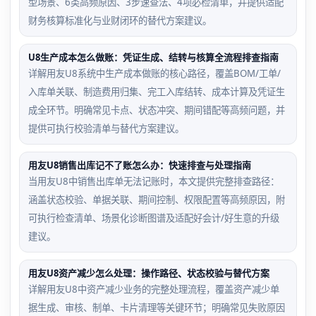
型场景、6类高频原因、3步速查法、4项必检清单，并提供适配
财务核算标准化与业财闭环的替代方案建议。
U8生产成本怎么做账：凭证生成、结转与核算全流程排查指南
详解用友U8系统中生产成本做账的核心路径，覆盖BOM/工单/
入库单关联、制造费用归集、完工入库结转、成本计算及凭证生
成全环节。明确常见卡点、状态冲突、期间错配等高频问题，并
提供可执行校验清单与替代方案建议。
用友U8销售出库记不了账怎么办：快速排查与处理指南
当用友U8中销售出库单无法记账时，本文提供完整排查路径：
涵盖状态校验、单据关联、期间控制、权限配置等高频原因，附
可执行检查清单、场景化诊断图谱及适配好会计/好生意的升级
建议。
用友U8资产减少怎么处理：操作路径、状态校验与替代方案
详解用友U8中资产减少业务的完整处理流程，覆盖资产减少单
据生成、审核、制单、卡片清理等关键环节；明确常见失败原因