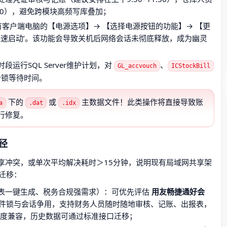
:00），避免跨模块高频写库叠加；
客户端电脑的【电源选项】→ 【选择电源按钮的功能】→ 【更
快速启动’。该功能会导致关机后网络会话未彻底释放，成为幽灵
段运行SQL Server维护计划，对
、
GL_accvouch
ICStockBill
少锁等待时间。
下的
或
主数据文件！此类操作将直接导致账
a
.dat
.idx
行修复。
径
享冲突，或单次平均解决耗时＞15分钟，说明现有局域网共享架
迁移：
表一键生成、税务合规强需求）：可优先评估
用友畅捷通好会
文件锁与会话争用，支持财务人员随时随地审核、记账、出报表，
高度兼容，历史数据可通过标准接口迁移；