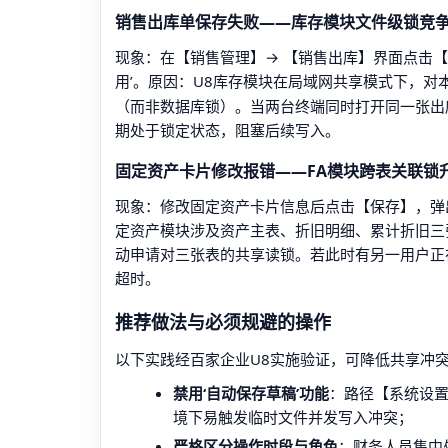
销售出库单保存失败——库存模块文件级锁竞
现象：在【销售管理】→ 【销售出库】界面点击【保存】后
用’。原因：U8库存模块在局域网共享模式下，对
（而非数据库锁）。当两台终端同时打开同一张出库
期处于锁定状态，阻塞后续写入。
固定资产卡片修改报错——FA模块跨表关联锁
现象：修改固定资产卡片信息后点击【保存】，弹出‘FA_c
定资产模块涉及资产主表、折旧明细、累计折旧三
动申请对三张表的共享读锁。若此时有另一用户正
超时。
推荐做法与必须规避的操作
以下实践经百家企业U8实施验证，可降低共享冲突
禁用‘自动保存草稿’功能
：路径【系统设置
境下易触发临时文件并发写入冲突；
严格区分操作时段与角色
：财务人员集中处