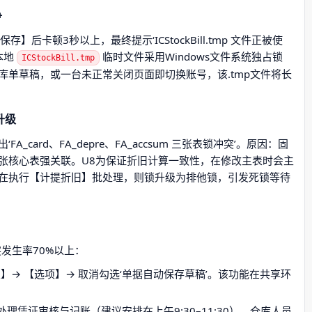
争
卡顿3秒以上，最终提示‘ICStockBill.tmp 文件正被使
本地
临时文件采用Windows文件系统独占锁
ICStockBill.tmp
单草稿，或一台未正常关闭页面即切换账号，该.tmp文件将长
升级
ard、FA_depre、FA_accsum 三张表锁冲突’。原因：固
张核心表强关联。U8为保证折旧计算一致性，在修改主表时会主
在执行【计提折旧】批处理，则锁升级为排他锁，引发死锁等待
发生率70%以上：
】→ 【选项】→ 取消勾选‘单据自动保存草稿’。该功能在共享环
理凭证审核与记账（建议安排在上午9:30–11:30），仓库人员