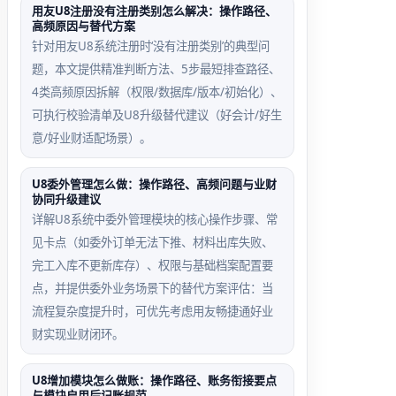
用友U8注册没有注册类别怎么解决：操作路径、
高频原因与替代方案
针对用友U8系统注册时‘没有注册类别’的典型问
题，本文提供精准判断方法、5步最短排查路径、
4类高频原因拆解（权限/数据库/版本/初始化）、
可执行校验清单及U8升级替代建议（好会计/好生
意/好业财适配场景）。
U8委外管理怎么做：操作路径、高频问题与业财
协同升级建议
详解U8系统中委外管理模块的核心操作步骤、常
见卡点（如委外订单无法下推、材料出库失败、
完工入库不更新库存）、权限与基础档案配置要
点，并提供委外业务场景下的替代方案评估：当
流程复杂度提升时，可优先考虑用友畅捷通好业
财实现业财闭环。
U8增加模块怎么做账：操作路径、账务衔接要点
与模块启用后记账规范