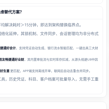
考虑替代方案？
平均解决耗时＞15分钟，即达到架构替换临界点。
网络化延伸，其锁机制、文件同步、会话管理均为非分布式
捷通好会计
，支持凭证自动生成、银行流水智能匹配、一键出具三大财
用友畅捷通好业财
，其内置审批流与实时库存扣减，从源头规避U8中因
好生意
更匹配，APP端支持离线开单，联网后自动去重合并同步。
工具，历史凭证、科目、客户档案可批量导入，无需手工重