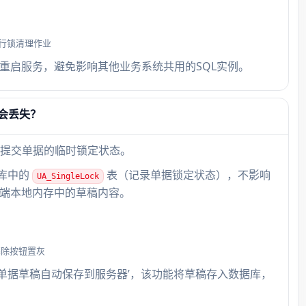
户执
）
执行锁清理作业
非重启服务，避免影响其他业务系统共用的SQL实例。
固定
路径
会丢失？
取消本
提交单据的临时锁定状态。
【固定
折旧】
据库中的
表（记录单据锁定状态），不影响
UA_SingleLock
再重
端本地内存中的草稿内容。
解除按钮置灰
许单据草稿自动保存到服务器’，该功能将草稿存入数据库，