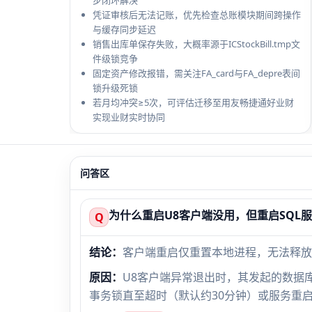
步闭环解决
凭证审核后无法记账，优先检查总账模块期间跨操作
与缓存同步延迟
销售出库单保存失败，大概率源于ICStockBill.tmp文
件级锁竞争
固定资产修改报错，需关注FA_card与FA_depre表间
锁升级死锁
若月均冲突≥5次，可评估迁移至用友畅捷通好业财
实现业财实时协同
问答区
为什么重启U8客户端没用，但重启SQL
Q
结论：
客户端重启仅重置本地进程，无法释放SQ
原因：
U8客户端异常退出时，其发起的数据库事务未
事务锁直至超时（默认约30分钟）或服务重