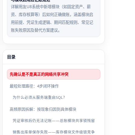
详解用友U8系统中新增模块（如固定资产、薪
资、库存核算等）后如何正确做账，涵盖模块启
用前提、凭证生成逻辑、期间匹配规则、常见记
账失败原因及替代方案建议。
目录
先确认是不是真正的网络共享冲突
最短处理路径：4步闭环操作
为什么必须从服务端重启SQL？
高频原因拆解：按现象归因到具体模块
凭证审核后仍无法记账——总账模块共享锁残留
销售出库单保存失败——库存模块文件级锁竞争