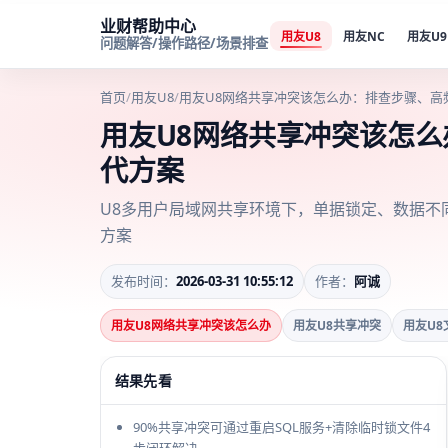
业财帮助中心
用友U8
用友NC
用友U9
问题解答/操作路径/场景排查
首页
/
用友U8
/
用友U8网络共享冲突该怎么办：排查步骤、高
用友U8网络共享冲突该怎
代方案
U8多用户局域网共享环境下，单据锁定、数据不
方案
发布时间：
2026-03-31 10:55:12
作者：
阿诚
用友U8网络共享冲突该怎么办
用友U8共享冲突
用友U8
结果先看
90%共享冲突可通过重启SQL服务+清除临时锁文件4