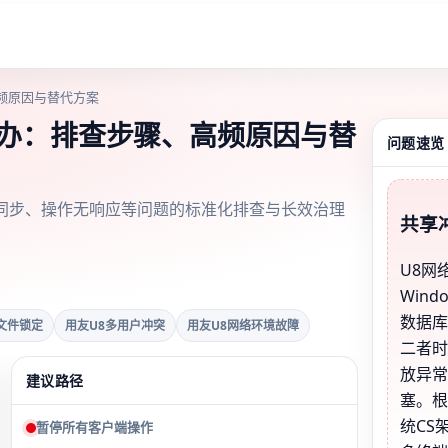
频原因与替代方案
么办：排查步骤、高频原因与替
问题速览
同步、操作无响应等问题的标准化排查与长效治理
共享
U8网
Wind
数据
文件锁定
用友U8多用户冲突
用友U8网络环境故障
二者
放异
建议路径
塞。
统CS
暂停所有客户端操作