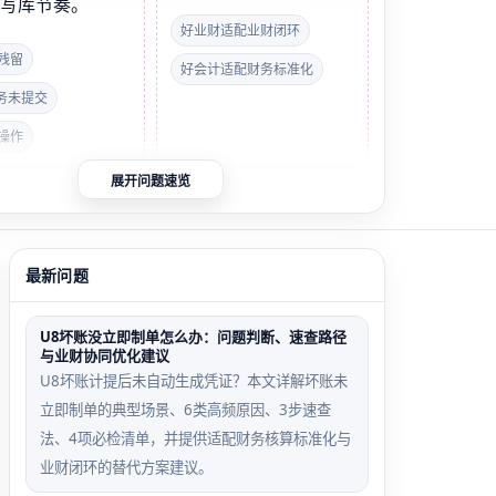
端写库节奏。
好业财适配业财闭环
残留
好会计适配财务标准化
事务未提交
操作
展开问题速览
快速判断：打开U8系统管理 → 【查看当前活动用
若存在已离线但状态仍为‘在线’的用户，或同
出现多个会话ID，即确认为网络共享层会话管
最新问题
效，需立即执行清除锁定操作。
U8坏账没立即制单怎么办：问题判断、速查路径
与业财协同优化建议
审核后记账失败触
销售出库单保存卡顿异
U8坏账计提后未自动生成凭证？本文详解坏账未
件
常样本
立即制单的典型场景、6类高频原因、3步速查
与记账操作跨会计
两台终端同时打开同一
法、4项必检清单，并提供适配财务核算标准化与
，且中间有其他用
张未保存的出库单草
业财闭环的替代方案建议。