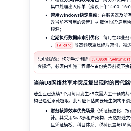
集中处理出入库单（建议下午14:00–16
禁用Windows快速启动
：在服务器及所有
改当前不可用的设置】→ 取消勾选‘启用
锁源；
定期执行数据库索引优化
：每月在非业务时
、
等高频表重建碎片索引，减
FA_card
❗ 风险提醒：切勿手动删除
C:\U8SOFT\Admin\Dat
套损坏，必须由实施工程师在备份完整前提下执
当前U8网络共享冲突反复出现时的替代路
若企业已连续3个月每月发生≥5次需人工干预的共
构已逼近承载极限。此时应评估向云原生架构平滑
财务核算效率优先场景
（凭证标准化、报
计
。其采用SaaS多租户架构，天然规避
且凭证模板、科目体系、税种设置与U8