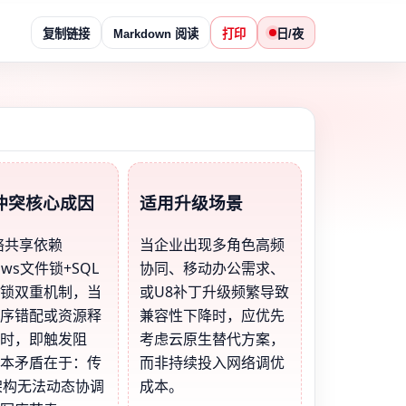
复制链接
Markdown 阅读
打印
日/夜
冲突核心成因
适用升级场景
络共享依赖
当企业出现多角色高频
ows文件锁+SQL
协同、移动办公需求、
库锁双重机制，当
或U8补丁升级频繁导致
时序错配或资源释
兼容性下降时，应优先
常时，即触发阻
考虑云原生替代方案，
根本矛盾在于：传
而非持续投入网络调优
架构无法动态协调
成本。