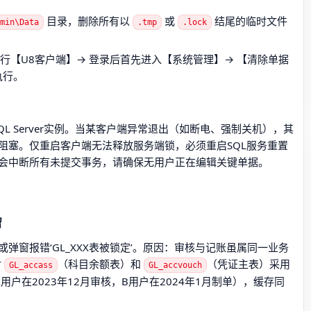
目录，删除所有以
或
结尾的临时文件
min\Data
.tmp
.lock
行【U8客户端】→ 登录后首先进入【系统管理】→ 【清除单据
执行。
L Server实例。当某客户端异常退出（如断电、强制关机），其
阻塞。仅重启客户端无法释放服务端锁，必须重启SQL服务重置
会中断所有未提交事务，请确保无用户正在编辑关键单据。
留
窗报错‘GL_XXX表被锁定’。原因：审核与记账虽属同一业务
对
（科目余额表）和
（凭证主表）采用
GL_accass
GL_accvouch
户在2023年12月审核，B用户在2024年1月制单），缓存同