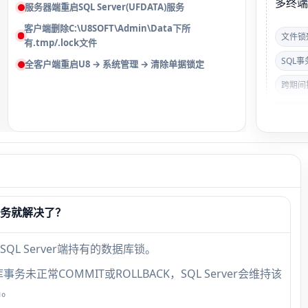
多终
服务器端重启SQL Server(UFDATA)服务
客户端删除C:\U8SOFT\Admin\Data下所
文件锁
有.tmp/.lock文件
SQL
全客户端重启U8 → 系统管理 → 清除单据锁定
跨期间
🔍 
户】，
一IP
理失
服务就解决了？
凭证
发条
L Server端持有的数据库锁。
审核
正常COMMIT或ROLLBACK，SQL Server会维持该
期间
启。