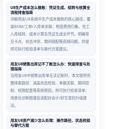
行了期间结转
稿，其中一台强制关闭
页面
U8生产成本怎么做账：凭证生成、结转与核算全
流程排查指南
详解用友U8系统中生产成本做账的核心路径，覆
盖BOM/工单/入库单关联、制造费用归集、完工
入库结转、成本计算及凭证生成全环节。明确常
资产修改报错回退
库存期初数导入失败误
见卡点、状态冲突、期间错配等高频问题，并提
判场景
供可执行校验清单与替代方案建议。
次修改 → 进入
误将Excel期初数据直
资产】→ 【计提
接拖入U8导入界面，未
用友U8销售出库记不了账怎么办：快速排查与处
理指南
完成当期折旧 →
先执行【清空期初】，
当用友U8中销售出库单无法记账时，本文提供完
新修改卡片
导致临时文件锁死
整排查路径：涵盖状态校验、单据关联、期间控
制、权限配置等高频原因，附可执行检查清单、
场景化诊断图谱及适配好会计/好生意的升级建
议。
用友U8资产减少怎么处理：操作路径、状态校验
与替代方案