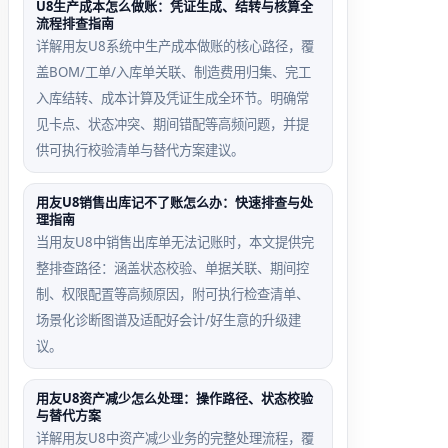
U8生产成本怎么做账：凭证生成、结转与核算全
流程排查指南
详解用友U8系统中生产成本做账的核心路径，覆
盖BOM/工单/入库单关联、制造费用归集、完工
入库结转、成本计算及凭证生成全环节。明确常
见卡点、状态冲突、期间错配等高频问题，并提
供可执行校验清单与替代方案建议。
用友U8销售出库记不了账怎么办：快速排查与处
理指南
当用友U8中销售出库单无法记账时，本文提供完
整排查路径：涵盖状态校验、单据关联、期间控
制、权限配置等高频原因，附可执行检查清单、
场景化诊断图谱及适配好会计/好生意的升级建
议。
用友U8资产减少怎么处理：操作路径、状态校验
与替代方案
详解用友U8中资产减少业务的完整处理流程，覆