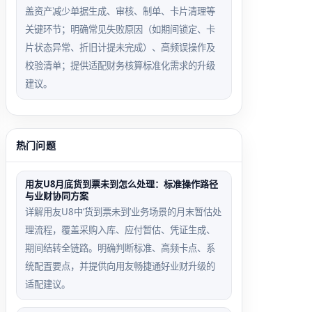
盖资产减少单据生成、审核、制单、卡片清理等
关键环节；明确常见失败原因（如期间锁定、卡
片状态异常、折旧计提未完成）、高频误操作及
校验清单；提供适配财务核算标准化需求的升级
建议。
热门问题
用友U8月底货到票未到怎么处理：标准操作路径
与业财协同方案
详解用友U8中‘货到票未到’业务场景的月末暂估处
理流程，覆盖采购入库、应付暂估、凭证生成、
期间结转全链路。明确判断标准、高频卡点、系
统配置要点，并提供向用友畅捷通好业财升级的
适配建议。