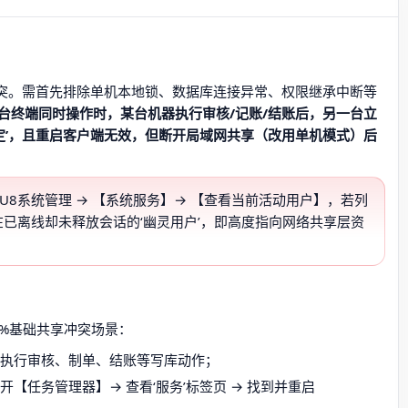
享冲突。需首先排除单机本地锁、数据库连接异常、权限继承中断等
台终端同时操作时，某台机器执行审核/记账/结账后，另一台立
锁定’，且重启客户端无效，但断开局域网共享（改用单机模式）后
U8系统管理 → 【系统服务】→ 【查看当前活动用户】，若列
已离线却未释放会话的‘幽灵用户’，即高度指向网络共享层资
0%基础共享冲突场景：
在执行审核、制单、结账等写库动作；
【任务管理器】→ 查看‘服务’标签页 → 找到并重启