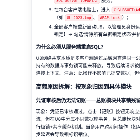
服务；
SQL Server (UFDATA)
在每台客户端电脑上，进入
C:\U8SOFT\Ad
（如
、
）；
GL_2023.tmp
ARAP.lock
全部客户端重新启动U8，以管理员身份运
锁定】→ 勾选‘清除所有单据锁定状态’并
为什么必须从服务端重启SQL？
U8网络共享本质是多客户端通过局域网直连同一SQ
持有的数据库事务锁可能未释放，导致后续请求被
连接上下文。注意：此操作不影响已提交数据，但
高频原因拆解：按现象归因到具体模块
凭证审核后仍无法记账——总账模块共享锁残
现象：凭证已审核通过，点击【记账】按钮无响应或弹
流，但在U8中分属不同数据库事务，且总账模块
行级锁+共享缓存机制。当多用户跨期间操作（如A用
步延迟会导致锁标识错位。