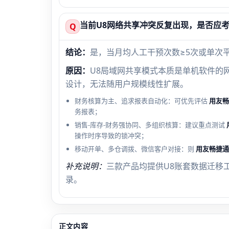
当前U8网络共享冲突反复出现，是否应
Q
结论：
是，当月均人工干预次数≥5次或单次
原因：
U8局域网共享模式本质是单机软件的
设计，无法随用户规模线性扩展。
财务核算为主、追求报表自动化：可优先评估
用友畅
务报表；
销售-库存-财务强协同、多组织核算：建议重点测试
操作时序导致的锁冲突；
移动开单、多仓调拨、微信客户对接：则
用友畅捷通
补充说明：
三款产品均提供U8账套数据迁移
录。
正文内容