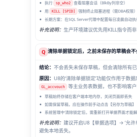
执行
查看阻塞会话（BlkBy列非空）
sp_who2
用
强制终止阻塞进程（需DBA权限
KILL [SPID]
长期方案：在SQL Server代理中配置每日凌晨自动
补充说明：
生产环境建议优先用KILL指令而
清除单据锁定后，之前未保存的草稿会不
Q
结论：
不会丢失未保存草稿，但会清除所有已
原因：
U8的‘清除单据锁定’功能仅作用于数
等主业务表数据，也不影响客户
GL_accvouch
草稿始终存储在客户端本地内存，关闭页面即丢失
如需保留草稿，应在操作前手动点击【另存为草稿】
系统管理中‘清除锁定’后，需重新打开单据界面才能
补充说明：
建议开启U8【单据选项】→ ‘允
避免本地丢失。