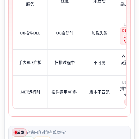
任意
未启动
服务
显或点击
U8日志
DllNotF
U8插件DLL
U8启动时
加载失败
Excepti
BTComm.
Window
手表BLE广播
扫描过程中
不可见
设置中也
该设
U8无报
描窗口空
.NET运行时
插件调用API时
版本不匹配
件查看
CLR20
这篇内容对你有帮助吗？
反馈