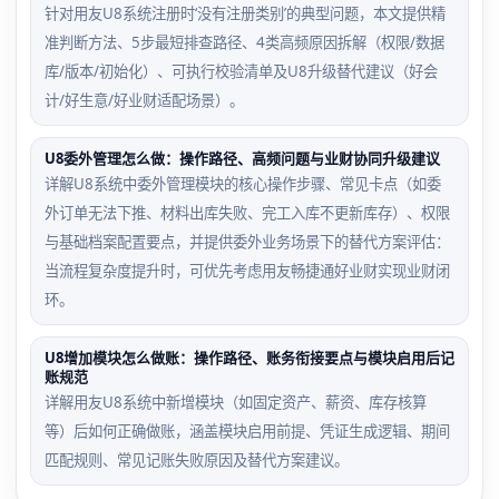
针对用友U8系统注册时‘没有注册类别’的典型问题，本文提供精
准判断方法、5步最短排查路径、4类高频原因拆解（权限/数据
库/版本/初始化）、可执行校验清单及U8升级替代建议（好会
计/好生意/好业财适配场景）。
U8委外管理怎么做：操作路径、高频问题与业财协同升级建议
详解U8系统中委外管理模块的核心操作步骤、常见卡点（如委
外订单无法下推、材料出库失败、完工入库不更新库存）、权限
与基础档案配置要点，并提供委外业务场景下的替代方案评估：
当流程复杂度提升时，可优先考虑用友畅捷通好业财实现业财闭
环。
U8增加模块怎么做账：操作路径、账务衔接要点与模块启用后记
账规范
详解用友U8系统中新增模块（如固定资产、薪资、库存核算
等）后如何正确做账，涵盖模块启用前提、凭证生成逻辑、期间
匹配规则、常见记账失败原因及替代方案建议。