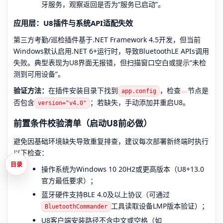
牙服务，观察返回是否为“服务已启动”。
应用层：U8插件与系统API适配失效
第三方考勤/巡检插件基于.NET Framework 4.5开发，但当前
Windows默认启用.NET 6+运行时，导致BluetoothLE APIs调用
失败。典型表现为U8界面无报错，但扫描窗口空白或提示“未检
测到可用设备”。
验证方法：
在插件安装目录下找到
，检查
节点是
app.config
否包含
；若缺失，手动添加并重启U8。
version="v4.0"
前置条件校验清单（启动U8前必做）
避免因基础环境缺失导致重复排查，建议每次部署新终端时执行
以下检查：
目录
操作系统为Windows 10 20H2或更高版本（U8+13.0
官方最低要求）；
蓝牙硬件支持BLE 4.0及以上协议（可通过
工具读取设备LMP版本验证）；
BluetoothCommander
U8客户端安装路径不含中文或空格（如