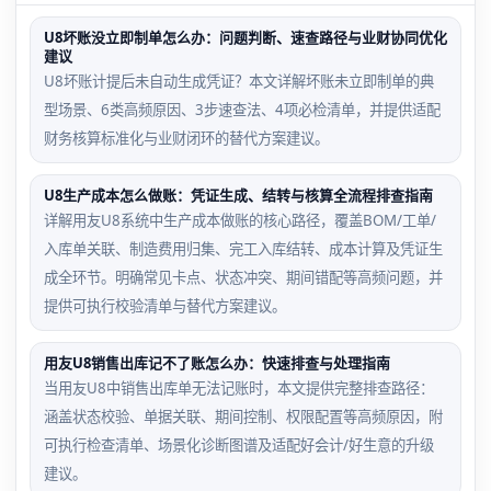
U8坏账没立即制单怎么办：问题判断、速查路径与业财协同优化
建议
U8坏账计提后未自动生成凭证？本文详解坏账未立即制单的典
型场景、6类高频原因、3步速查法、4项必检清单，并提供适配
财务核算标准化与业财闭环的替代方案建议。
U8生产成本怎么做账：凭证生成、结转与核算全流程排查指南
详解用友U8系统中生产成本做账的核心路径，覆盖BOM/工单/
入库单关联、制造费用归集、完工入库结转、成本计算及凭证生
成全环节。明确常见卡点、状态冲突、期间错配等高频问题，并
提供可执行校验清单与替代方案建议。
用友U8销售出库记不了账怎么办：快速排查与处理指南
当用友U8中销售出库单无法记账时，本文提供完整排查路径：
涵盖状态校验、单据关联、期间控制、权限配置等高频原因，附
可执行检查清单、场景化诊断图谱及适配好会计/好生意的升级
建议。