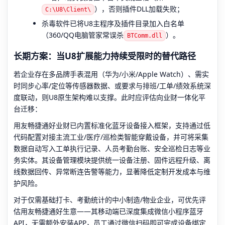
），否则插件DLL加载失败；
C:\U8\Client\
杀毒软件已将U8主程序及插件目录加入白名单
（360/QQ电脑管家常误杀
）。
BTComm.dll
长期方案：当U8扩展能力持续受限时的替代路径
若企业存在多品牌手表混用（华为/小米/Apple Watch）、需实
时同步心率/定位等传感器数据、或要求与排班/工单/绩效系统深
度联动，则U8原生架构难以支撑。此时应评估向业财一体化平
台迁移：
用友畅捷通好业财已内置标准化蓝牙设备接入框架，支持通过低
代码配置对接主流工业/医疗/巡检类智能穿戴设备，并可将采集
数据自动写入工单执行记录、人员考勤台账、安全巡检日志等业
务实体。其设备管理模块提供统一设备注册、固件远程升级、离
线数据回传、异常断连告警等能力，显著降低定制开发成本与维
护风险。
对于仅需基础打卡、考勤统计的中小制造/物业企业，可优先评
估用友畅捷通好生意——其移动端已深度集成微信小程序蓝牙
API，无需额外安装APP，员工通过微信扫码即可完成设备绑定