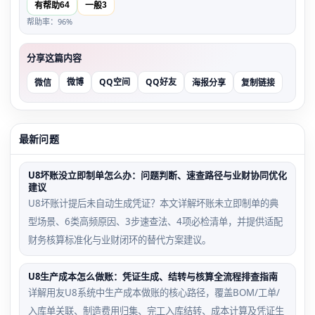
64
3
有帮助
一般
帮助率：96%
分享这篇内容
微博
QQ空间
QQ好友
微信
海报分享
复制链接
最新问题
U8坏账没立即制单怎么办：问题判断、速查路径与业财协同优化
建议
U8坏账计提后未自动生成凭证？本文详解坏账未立即制单的典
型场景、6类高频原因、3步速查法、4项必检清单，并提供适配
财务核算标准化与业财闭环的替代方案建议。
U8生产成本怎么做账：凭证生成、结转与核算全流程排查指南
详解用友U8系统中生产成本做账的核心路径，覆盖BOM/工单/
入库单关联、制造费用归集、完工入库结转、成本计算及凭证生