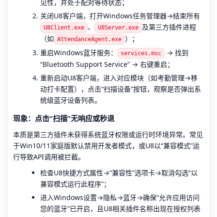
见性，并处于配对等待状态；
关闭U8客户端，打开Windows任务管理器→结束所有
、
及第三方插件进程
U8Client.exe
U8Server.exe
（如
）；
AttendanceAgent.exe
重启Windows蓝牙服务：
→ 找到
services.msc
“Bluetooth Support Service” → 右键重启；
重新启动U8客户端，进入对应模块（如考勤管理→移
动打卡配置），点击“扫描设备”按钮，观察是否弹出系
统级蓝牙设备列表。
现象：点击“扫描”无响应或秒退
本质是第三方插件未获得系统蓝牙权限或运行时环境异常。常见
于Win10/11家庭版默认禁用开发者模式，或U8以“兼容模式”运
行导致API调用被拦截。
检查U8快捷方式属性→“兼容性”选项卡→取消勾选“以
兼容模式运行此程序”；
进入Windows设置→隐私→蓝牙→确保“允许应用访问
您的蓝牙”已开启，且U8相关插件名称出现在授权列表