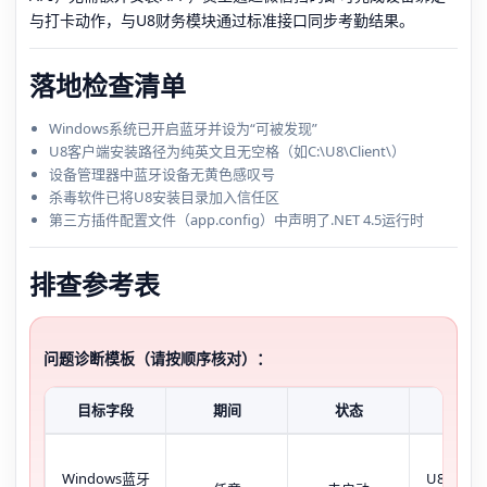
与打卡动作，与U8财务模块通过标准接口同步考勤结果。
落地检查清单
Windows系统已开启蓝牙并设为“可被发现”
U8客户端安装路径为纯英文且无空格（如C:\U8\Client\）
设备管理器中蓝牙设备无黄色感叹号
杀毒软件已将U8安装目录加入信任区
第三方插件配置文件（app.config）中声明了.NET 4.5运行时
排查参考表
问题诊断模板（请按顺序核对）：
目标字段
期间
状态
现象
Windows蓝牙
U8扫描