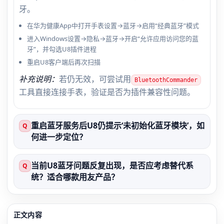
牙。
在华为健康App中打开手表设置→蓝牙→启用“经典蓝牙”模式
进入Windows设置→隐私→蓝牙→开启“允许应用访问您的蓝
牙”，并勾选U8插件进程
重启U8客户端后再次扫描
补充说明：
若仍无效，可尝试用
BluetoothCommander
工具直接连接手表，验证是否为插件兼容性问题。
重启蓝牙服务后U8仍提示‘未初始化蓝牙模块’，如
Q
何进一步定位？
当前U8蓝牙问题反复出现，是否应考虑替代系
Q
统？适合哪款用友产品？
正文内容