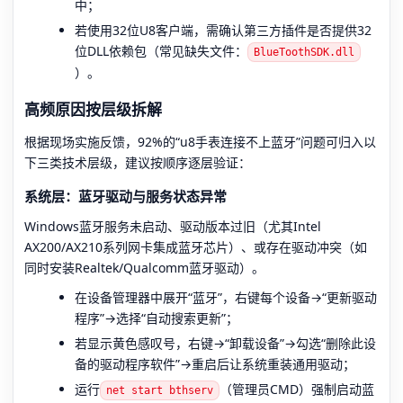
中；
若使用32位U8客户端，需确认第三方插件是否提供32
位DLL依赖包（常见缺失文件：
BlueToothSDK.dll
）。
高频原因按层级拆解
根据现场实施反馈，92%的“u8手表连接不上蓝牙”问题可归入以
下三类技术层级，建议按顺序逐层验证：
系统层：蓝牙驱动与服务状态异常
Windows蓝牙服务未启动、驱动版本过旧（尤其Intel
AX200/AX210系列网卡集成蓝牙芯片）、或存在驱动冲突（如
同时安装Realtek/Qualcomm蓝牙驱动）。
在设备管理器中展开“蓝牙”，右键每个设备→“更新驱动
程序”→选择“自动搜索更新”；
若显示黄色感叹号，右键→“卸载设备”→勾选“删除此设
备的驱动程序软件”→重启后让系统重装通用驱动；
运行
（管理员CMD）强制启动蓝
net start bthserv