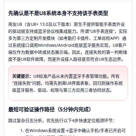
先确认是不是U8系统本身不支持该手表类型
用友U8（含U8+ 13.0及以下版本）原生不提供智能手表类外设
的驱动层支持或蓝牙协议栈集成能力。所谓“U8手表连接”，实际
多为第三方定制开发模块（如考勤打卡插件、工单巡检APP）通
过系统接口调用Windows/Android底层蓝牙服务实现，U8客户
端仅作为数据中转或状态展示端。因此，连接失败的第一判断维
度不是U8软件故障，而是外设接入路径是否符合U8生态边界。
关键提示：
U8标准产品从未内置蓝牙手表管理功能。所有
“连接失败”问题，均需先剥离U8界面表象，回归到操作系统
级蓝牙服务、驱动、权限与第三方应用三者协同状态。
最短可验证操作路径（5分钟内完成）
跳过复杂日志分析，优先执行以下4步快速定位瓶颈环节：
在Windows系统设置→蓝牙中确认手机/手表已开启可