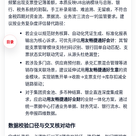
频繁出现支票登记簿差额，本质反映U8出纳模块与总账、银
行、税务系统的割裂。手工补录易错、难追溯、无留痕，不符合
金税四期对资金流、票据流、业务流‘三流合一’的监管要求。建
议按业务复杂度评估替代路径：
若企业以规范财务核算、自动化凭证生成、标准化报表
输出为核心诉求，可优先评估
用友畅捷通好会计
：其‘智
目录
能支票管理’模块支持扫码识别、银行回单自动匹配、支
票状态实时联动凭证，从源头杜绝漏登；
若涉及多门店、供应商预付款、承兑汇票混合管理等进
销存强关联场景，建议延伸试用
用友畅捷通好生意
的资
金模块，实现销售开单→收款→支票支付→库存扣减全
链路驱动；
对于集团资金池、多币种结算、银企直连深度集成需
求，应启动
用友畅捷通好业财
的业财一体化方案，通过
统一票据中心打通业务单据、财务凭证、银行流水、税
务申报四维数据。
数据校验口径与交叉核对动作