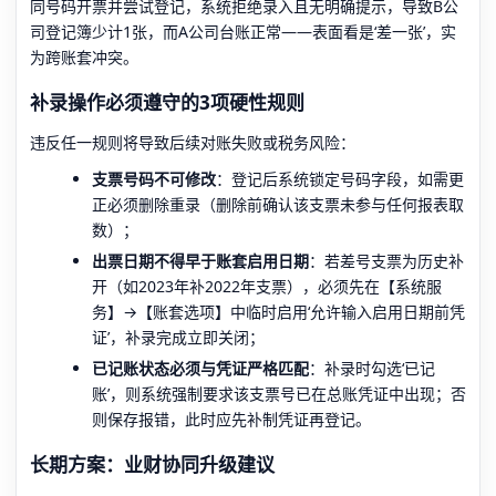
同号码开票并尝试登记，系统拒绝录入且无明确提示，导致B公
司登记簿少计1张，而A公司台账正常——表面看是‘差一张’，实
为跨账套冲突。
补录操作必须遵守的3项硬性规则
违反任一规则将导致后续对账失败或税务风险：
支票号码不可修改
：登记后系统锁定号码字段，如需更
正必须删除重录（删除前确认该支票未参与任何报表取
数）；
出票日期不得早于账套启用日期
：若差号支票为历史补
开（如2023年补2022年支票），必须先在【系统服
务】→【账套选项】中临时启用‘允许输入启用日期前凭
证’，补录完成立即关闭；
已记账状态必须与凭证严格匹配
：补录时勾选‘已记
账’，则系统强制要求该支票号已在总账凭证中出现；否
则保存报错，此时应先补制凭证再登记。
长期方案：业财协同升级建议