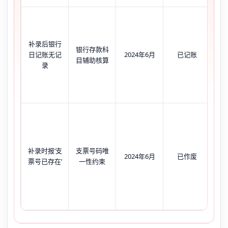
凭
记
补录后银行
银行存款科
【
日记账无记
2024年6月
已记账
目辅助核算
日
录
体
尝
20
补录时报‘支
支票号码唯
系
2024年6月
已作废
票号已存在’
一性约束
复
簿