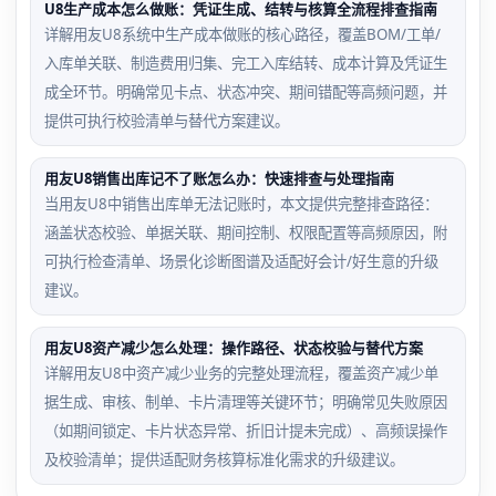
U8生产成本怎么做账：凭证生成、结转与核算全流程排查指南
详解用友U8系统中生产成本做账的核心路径，覆盖BOM/工单/
入库单关联、制造费用归集、完工入库结转、成本计算及凭证生
成全环节。明确常见卡点、状态冲突、期间错配等高频问题，并
提供可执行校验清单与替代方案建议。
用友U8销售出库记不了账怎么办：快速排查与处理指南
当用友U8中销售出库单无法记账时，本文提供完整排查路径：
涵盖状态校验、单据关联、期间控制、权限配置等高频原因，附
可执行检查清单、场景化诊断图谱及适配好会计/好生意的升级
建议。
用友U8资产减少怎么处理：操作路径、状态校验与替代方案
详解用友U8中资产减少业务的完整处理流程，覆盖资产减少单
据生成、审核、制单、卡片清理等关键环节；明确常见失败原因
（如期间锁定、卡片状态异常、折旧计提未完成）、高频误操作
及校验清单；提供适配财务核算标准化需求的升级建议。