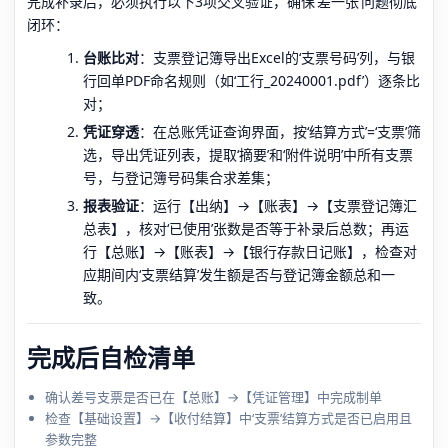
完成补录后，必须执行以下3项交叉验证，确保‘差一张’问题彻底
闭环：
台账比对
：支票登记簿导出Excel的‘支票号码’列，与银
行回单PDF命名规则（如‘工行_20240001.pdf’）逐条比
对；
凭证穿透
：在总账凭证查询界面，按‘结算方式’=‘支票’筛
选，导出凭证列表，提取‘摘要’和‘附件说明’中所有支票
号，与登记簿号码集合求差集；
报表验证
：运行【出纳】→【账表】→【支票登记簿汇
总表】，核对‘已使用’张数是否等于补录后总数；再运
行【总账】→【账表】→【银行存款日记账】，检查对
应期间内‘支票结算’发生额是否与登记簿金额总和一
致。
完成后自检清单
确认差号支票是否已在【总账】→【凭证管理】中完成制单
检查【基础设置】→【收付结算】中‘支票’结算方式是否已启用且
参数完整