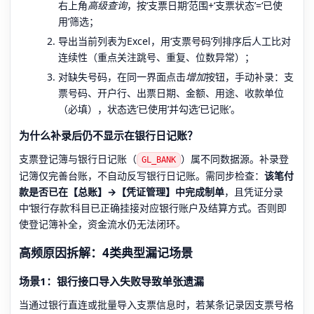
右上角
高级查询
，按‘支票日期’范围+‘支票状态’=‘已使
用’筛选；
导出当前列表为Excel，用‘支票号码’列排序后人工比对
连续性（重点关注跳号、重复、位数异常）；
对缺失号码，在同一界面点击
增加
按钮，手动补录：支
票号码、开户行、出票日期、金额、用途、收款单位
（必填），状态选‘已使用’并勾选‘已记账’。
为什么补录后仍不显示在银行日记账？
支票登记簿与银行日记账（
）属不同数据源。补录登
GL_BANK
记簿仅完善台账，不自动反写银行日记账。需同步检查：
该笔付
款是否已在【总账】→【凭证管理】中完成制单
，且凭证分录
中‘银行存款’科目已正确挂接对应银行账户及结算方式。否则即
使登记簿补全，资金流水仍无法闭环。
高频原因拆解：4类典型漏记场景
场景1：银行接口导入失败导致单张遗漏
当通过银行直连或批量导入支票信息时，若某条记录因支票号格