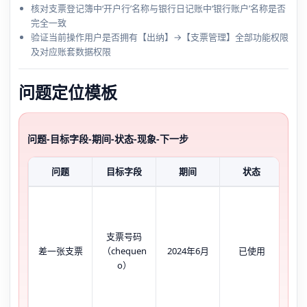
核对支票登记簿中‘开户行’名称与银行日记账中‘银行账户’名称是否
完全一致
验证当前操作用户是否拥有【出纳】→【支票管理】全部功能权限
及对应账套数据权限
问题定位模板
问题-目标字段-期间-状态-现象-下一步
问题
目标字段
期间
状态
登
共
支票号码
行
差一张支票
（chequen
2024年6月
已使用
o）
缺‘2