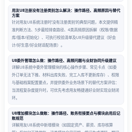
用友U8注册没有注册类别怎么解决：操作路径、高频原因与替代
方案
针对用友U8系统注册时‘没有注册类别’的典型问题，本文提供精
准判断方法、5步最短排查路径、4类高频原因拆解（权限/数据
库/版本/初始化）、可执行校验清单及U8升级替代建议（好会
计/好生意/好业财适配场景）。
U8委外管理怎么做：操作路径、高频问题与业财协同升级建议
详解U8系统中委外管理模块的核心操作步骤、常见卡点（如委
外订单无法下推、材料出库失败、完工入库不更新库存）、权限
与基础档案配置要点，并提供委外业务场景下的替代方案评估：
当流程复杂度提升时，可优先考虑用友畅捷通好业财实现业财闭
环。
U8增加模块怎么做账：操作路径、账务衔接要点与模块启用后记
账规范
详解用友U8系统中新增模块（如固定资产、薪资、库存核算