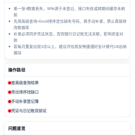
差一张≠数据丢失，90%源于未登记、接口失败或跨期间缓存未刷
新
先用高级查询+Excel排序定位缺失号码，再手动补录，禁止直接修
改数据库
补录必须同步凭证状态，否则银行日记账无法关联，影响资金对
账
若每月重复出现3次以上，建议评估用友畅捷通好会计替代U8出纳
模块
操作路径
查高级查询结果
导出排序找缺口
手动补录登记簿
凭证与日记账双验证
问题速览