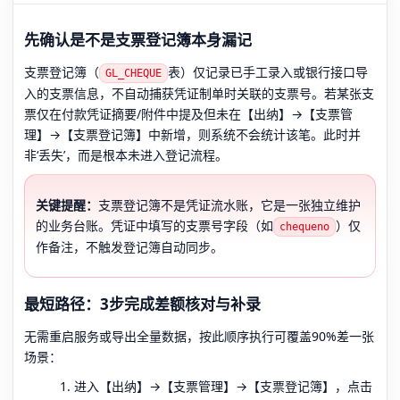
先确认是不是支票登记簿本身漏记
支票登记簿（
表）仅记录已手工录入或银行接口导
GL_CHEQUE
入的支票信息，不自动捕获凭证制单时关联的支票号。若某张支
票仅在付款凭证摘要/附件中提及但未在【出纳】→【支票管
理】→【支票登记簿】中新增，则系统不会统计该笔。此时并
非‘丢失’，而是根本未进入登记流程。
关键提醒：
支票登记簿不是凭证流水账，它是一张独立维护
的业务台账。凭证中填写的支票号字段（如
）仅
chequeno
作备注，不触发登记簿自动同步。
最短路径：3步完成差额核对与补录
无需重启服务或导出全量数据，按此顺序执行可覆盖90%差一张
场景：
进入【出纳】→【支票管理】→【支票登记簿】，点击