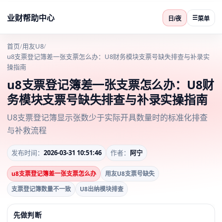
业财帮助中心
☰
日/夜
菜单
首页
/
用友U8
/
u8支票登记簿差一张支票怎么办：U8财务模块支票号缺失排查与补录实
操指南
u8支票登记簿差一张支票怎么办：U8财
务模块支票号缺失排查与补录实操指南
U8支票登记簿显示张数少于实际开具数量时的标准化排查
与补救流程
发布时间：
2026-03-31 10:51:46
作者：
阿宁
u8支票登记簿差一张支票怎么办
用友U8支票号缺失
支票登记簿数量不一致
U8出纳模块排查
先做判断