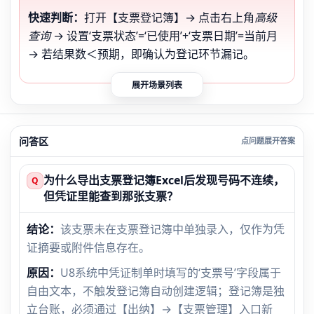
快速判断：
打开【支票登记簿】→ 点击右上角
高级
查询
→ 设置‘支票状态’=‘已使用’+‘支票日期’=当前月
→ 若结果数＜预期，即确认为登记环节漏记。
展开场景列表
问答区
为什么导出支票登记簿Excel后发现号码不连续，
Q
但凭证里能查到那张支票？
结论：
该支票未在支票登记簿中单独录入，仅作为凭
证摘要或附件信息存在。
原因：
U8系统中凭证制单时填写的‘支票号’字段属于
自由文本，不触发登记簿自动创建逻辑；登记簿是独
立台账，必须通过【出纳】→【支票管理】入口新