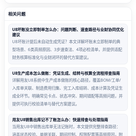
相关问题
U8坏账没立即制单怎么办：问题判断、速查路径与业财协同优化
建议
U8坏账计提后未自动生成凭证？本文详解坏账未立即制单的典
型场景、6类高频原因、3步速查法、4项必检清单，并提供适配
财务核算标准化与业财闭环的替代方案建议。
U8生产成本怎么做账：凭证生成、结转与核算全流程排查指南
详解用友U8系统中生产成本做账的核心路径，覆盖BOM/工单/
入库单关联、制造费用归集、完工入库结转、成本计算及凭证生
成全环节。明确常见卡点、状态冲突、期间错配等高频问题，并
提供可执行校验清单与替代方案建议。
用友U8销售出库记不了账怎么办：快速排查与处理指南
当用友U8中销售出库单无法记账时，本文提供完整排查路径：
涵盖状态校验、单据关联、期间控制、权限配置等高频原因，附