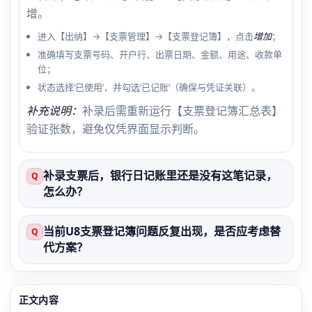
增。
进入【出纳】→【支票管理】→【支票登记簿】，点击
增加
；
准确填写支票号码、开户行、出票日期、金额、用途、收款单
位；
状态选择‘已使用’，并勾选‘已记账’（确保与凭证关联）。
补充说明：
补录后需重新运行【支票登记簿汇总表】
验证张数，避免仅凭界面显示判断。
补录支票后，银行日记账里还是没有这笔记录，
Q
怎么办？
当前U8支票登记簿问题反复出现，是否应考虑替
Q
代方案？
正文内容