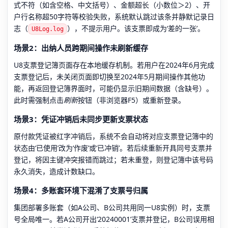
式不符（如含空格、中文括号）、金额超长（小数位＞2）、开
户行名称超50字符等校验失败，系统默认跳过该条并静默记录日
志（
），不提示用户。该支票即成为‘差的一张’。
U8Log.log
场景2：出纳人员跨期间操作未刷新缓存
U8支票登记簿页面存在本地缓存机制。若用户在2024年6月完成
支票登记后，未关闭页面即切换至2024年5月期间操作其他功
能，再返回登记簿界面时，可能仍显示旧期间数据（含缺号）。
此时需强制点击
刷新
按钮（非浏览器F5）或重新登录。
场景3：凭证冲销后未同步更新支票状态
原付款凭证被红字冲销后，系统不会自动将对应支票登记簿中的
状态由‘已使用’改为‘作废’或‘已冲销’。若后续重新开具同号支票并
登记，将因主键冲突报错而跳过；若未重登，则登记簿中该号码
永久消失，造成计数缺口。
场景4：多账套环境下混淆了支票号归属
集团部署多账套（如A公司、B公司共用同一U8实例）时，支票
号全局唯一。若A公司开出‘20240001’支票并登记，B公司误用相