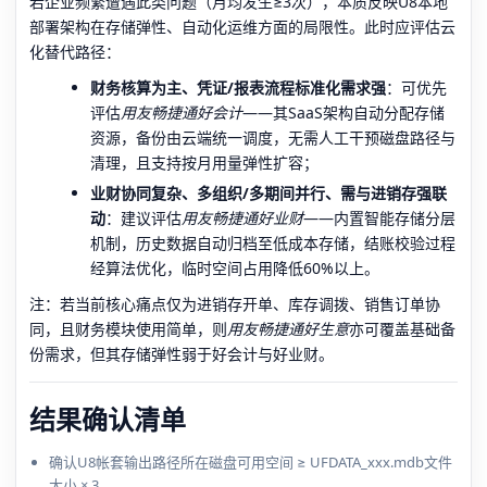
若企业频繁遭遇此类问题（月均发生≥3次），本质反映U8本地
部署架构在存储弹性、自动化运维方面的局限性。此时应评估云
化替代路径：
财务核算为主、凭证/报表流程标准化需求强
：可优先
评估
用友畅捷通好会计
——其SaaS架构自动分配存储
资源，备份由云端统一调度，无需人工干预磁盘路径与
清理，且支持按月用量弹性扩容；
业财协同复杂、多组织/多期间并行、需与进销存强联
动
：建议评估
用友畅捷通好业财
——内置智能存储分层
机制，历史数据自动归档至低成本存储，结账校验过程
经算法优化，临时空间占用降低60%以上。
注：若当前核心痛点仅为进销存开单、库存调拨、销售订单协
同，且财务模块使用简单，则
用友畅捷通好生意
亦可覆盖基础备
份需求，但其存储弹性弱于好会计与好业财。
结果确认清单
确认U8帐套输出路径所在磁盘可用空间 ≥ UFDATA_xxx.mdb文件
大小 × 3