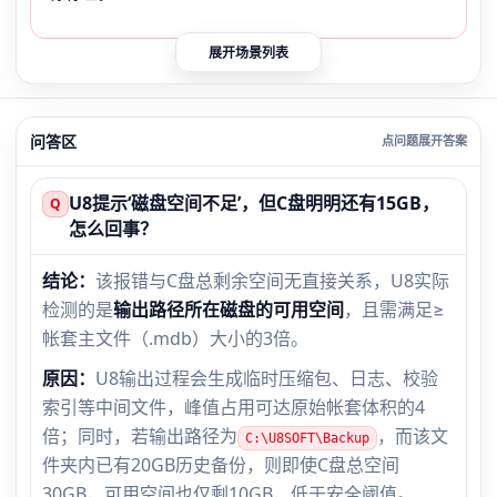
展开场景列表
问答区
U8提示‘磁盘空间不足’，但C盘明明还有15GB，
Q
怎么回事？
结论：
该报错与C盘总剩余空间无直接关系，U8实际
检测的是
输出路径所在磁盘的可用空间
，且需满足≥
帐套主文件（.mdb）大小的3倍。
原因：
U8输出过程会生成临时压缩包、日志、校验
索引等中间文件，峰值占用可达原始帐套体积的4
倍；同时，若输出路径为
，而该文
C:\U8SOFT\Backup
件夹内已有20GB历史备份，则即使C盘总空间
30GB，可用空间也仅剩10GB，低于安全阈值。