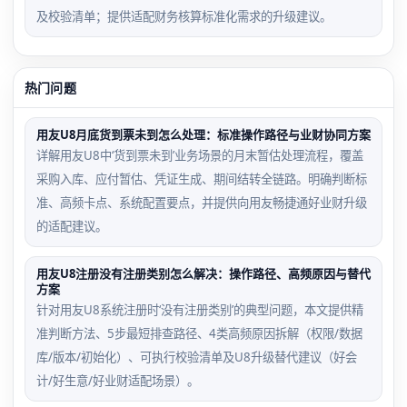
及校验清单；提供适配财务核算标准化需求的升级建议。
热门问题
用友U8月底货到票未到怎么处理：标准操作路径与业财协同方案
详解用友U8中‘货到票未到’业务场景的月末暂估处理流程，覆盖
采购入库、应付暂估、凭证生成、期间结转全链路。明确判断标
准、高频卡点、系统配置要点，并提供向用友畅捷通好业财升级
的适配建议。
用友U8注册没有注册类别怎么解决：操作路径、高频原因与替代
方案
针对用友U8系统注册时‘没有注册类别’的典型问题，本文提供精
准判断方法、5步最短排查路径、4类高频原因拆解（权限/数据
库/版本/初始化）、可执行校验清单及U8升级替代建议（好会
计/好生意/好业财适配场景）。