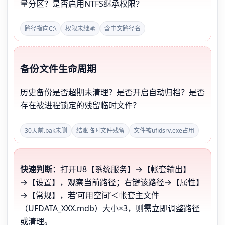
量分区？是否启用NTFS继承权限？
路径指向C:\
权限未继承
含中文路径名
备份文件生命周期
历史备份是否超期未清理？是否开启自动归档？是否
存在被进程锁定的残留临时文件？
30天前.bak未删
结账临时文件残留
文件被ufidsrv.exe占用
快速判断：
打开U8【系统服务】→【帐套输出】
→【设置】，观察当前路径；右键该路径→【属性】
→【常规】，若‘可用空间’＜帐套主文件
（UFDATA_XXX.mdb）大小×3，则需立即调整路径
或清理。