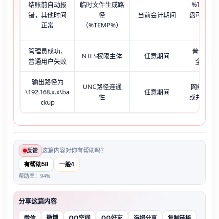
结账前自动报
临时文件生成路
%TEMP
错，其他时间
径
当前会计期间
盘可用＜
正常
（%TEMP%）
小×2
管理员成功，
普通用户
NTFS权限主体
任意期间
普通用户失败
全控制’
输出路径为
UNC路径连通
网络延迟
\192.168.x.x\ba
任意期间
性
或共享权
ckup
这篇内容对你有帮助吗？
反馈
58
4
有帮助
一般
帮助率：94%
分享这篇内容
微博
QQ空间
QQ好友
微信
海报分享
复制链接