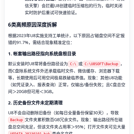
信天擎）会拦截U8创建临时压缩包的行为，临时关闭
实时防护后重试可快速验证。
6类高频原因深度拆解
根据2023年U8实施支持工单统计，以下原因占‘磁盘空间不足’报
错的91.7%，需结合现象精准定位：
1. 帐套输出路径指向系统盘根目录
默认安装时U8常将备份路径设为
或
，
C:\
C:\U8SOFT\Backup
而C盘除系统文件外还承载临时文件、微信缓存、浏览器下载
等，长期使用后可用空间极易跌破临界值。现象：其他U8功能
（如凭证录入、报表查询）正常，仅输出/备份失败；且C盘总空
间＞20GB但可用＜3GB。
2. 历史备份文件未定期清理
U8不会自动删除旧备份（如每日全量备份保留30天），导致
文件夹累积数百GB冗余文件。现象：输出路径所在磁
Backup
盘总空间充足，但该文件夹占用率＞95%；打开文件夹可见大量
类命名文件。
UFDATA_20230101.bak