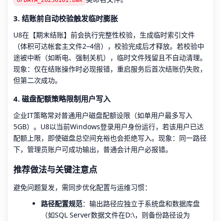
3. 结账前自动校验触发临时膨胀
U8在【期末结账】前会执行完整性校验，生成临时索引文件
（体积可达帐套主文件2–4倍），校验完成后才释放。若校验中
途被中断（如断电、强制关机），临时文件残留且不自动清理。
现象：仅在结账操作时必现报错，重启服务后首次结账仍失败，
但第二次成功。
4. 磁盘配额策略限制用户写入
企业IT策略常对普通用户磁盘配额设限（如单用户最多写入
5GB）。U8以当前Windows登录用户身份运行，若该用户已达
配额上限，即使磁盘总空间充裕也会拒绝写入。现象：同一路径
下，管理员账户可成功输出，普通会计用户必报错。
推荐做法与关键注意点
避免问题复发，需同步优化配置与运维习惯：
路径配置规范
：输出路径应独立于系统盘和数据库盘
（如SQL Server数据文件在D:\，则备份路径设为