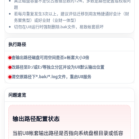
真正磁盘容量不足仅占报错总数的12%，多数是路径配置或权限问
题
若每月重复发生3次以上，建议评估迁移到用友畅捷通好会计（财
务聚焦型）或好业财（业财一体型）
切勿在U8运行时强制删除.bak文件，易致帐套损坏
执行路径
查输出路径磁盘可用空间是否≥帐套大小3倍
改路径至D:/或E:/等独立分区并设为U8默认输出位置
清空原路径下*.bak/*.log文件，重启U8服务
问题速览
输出路径配置状态
当前U8帐套输出路径是否指向系统盘根目录或低容