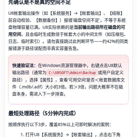
先确认是不是真的空间不足
U8帐套输出操作（如【系统服务】→【帐套输出】、【结账】
前自动校验、【数据备份】）报错'磁盘空间不足'，不等于系统
盘物理容量已满。U8实际依赖的是
当前输出路径所在磁盘的可
用空间
，且会临时生成数倍于帐套大小的中间文件（如压缩包、
日志、临时索引）。请勿直接跳过此判断环节——约42%的同类
报错源于路径误配而非真实容量告急。
快速验证法：
在Windows资源管理器中，右键点击U8默认
输出路径（通常为
或用户自定义
C:\U8SOFT\Admin\Backup
路径），选择【属性】，查看‘可用空间’是否＜帐套数据库文
件（.mdb/.adf）大小的3倍。若＞3倍，问题大概率不在磁
盘本身，需进入下一步排查。
最短处理路径（5分钟内完成）
按顺序执行以下3步，覆盖85%以上可即时解决的案例：
打开U8【系统服务】→【帐套输出】，点击右下角