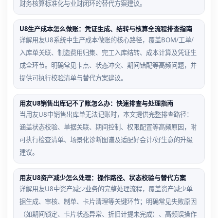
财务核算标准化与业财闭环的替代方案建议。
U8生产成本怎么做账：凭证生成、结转与核算全流程排查指南
详解用友U8系统中生产成本做账的核心路径，覆盖BOM/工单/
入库单关联、制造费用归集、完工入库结转、成本计算及凭证生
成全环节。明确常见卡点、状态冲突、期间错配等高频问题，并
提供可执行校验清单与替代方案建议。
用友U8销售出库记不了账怎么办：快速排查与处理指南
当用友U8中销售出库单无法记账时，本文提供完整排查路径：
涵盖状态校验、单据关联、期间控制、权限配置等高频原因，附
可执行检查清单、场景化诊断图谱及适配好会计/好生意的升级
建议。
用友U8资产减少怎么处理：操作路径、状态校验与替代方案
详解用友U8中资产减少业务的完整处理流程，覆盖资产减少单
据生成、审核、制单、卡片清理等关键环节；明确常见失败原因
（如期间锁定、卡片状态异常、折旧计提未完成）、高频误操作