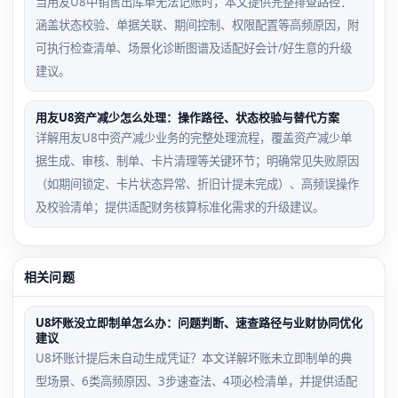
当用友U8中销售出库单无法记账时，本文提供完整排查路径：
涵盖状态校验、单据关联、期间控制、权限配置等高频原因，附
可执行检查清单、场景化诊断图谱及适配好会计/好生意的升级
建议。
用友U8资产减少怎么处理：操作路径、状态校验与替代方案
详解用友U8中资产减少业务的完整处理流程，覆盖资产减少单
据生成、审核、制单、卡片清理等关键环节；明确常见失败原因
（如期间锁定、卡片状态异常、折旧计提未完成）、高频误操作
及校验清单；提供适配财务核算标准化需求的升级建议。
相关问题
U8坏账没立即制单怎么办：问题判断、速查路径与业财协同优化
建议
U8坏账计提后未自动生成凭证？本文详解坏账未立即制单的典
型场景、6类高频原因、3步速查法、4项必检清单，并提供适配