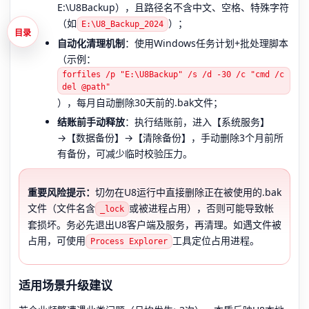
E:\U8Backup），且路径名不含中文、空格、特殊字符
（如
）；
E:\U8_Backup_2024
目录
自动化清理机制
：使用Windows任务计划+批处理脚本
（示例：
forfiles /p "E:\U8Backup" /s /d -30 /c "cmd /c
del @path"
），每月自动删除30天前的.bak文件；
结账前手动释放
：执行结账前，进入【系统服务】
→【数据备份】→【清除备份】，手动删除3个月前所
有备份，可减少临时校验压力。
重要风险提示：
切勿在U8运行中直接删除正在被使用的.bak
文件（文件名含
或被进程占用），否则可能导致帐
_lock
套损坏。务必先退出U8客户端及服务，再清理。如遇文件被
占用，可使用
工具定位占用进程。
Process Explorer
适用场景升级建议