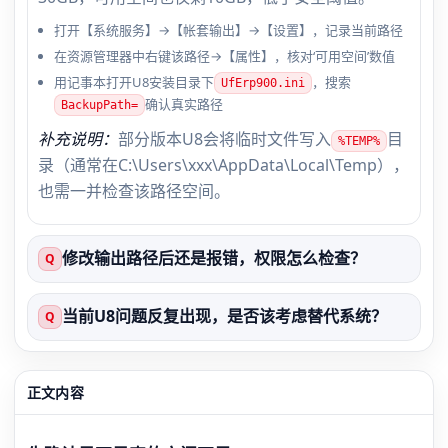
打开【系统服务】→【帐套输出】→【设置】，记录当前路径
在资源管理器中右键该路径→【属性】，核对‘可用空间’数值
用记事本打开U8安装目录下
，搜索
UfErp900.ini
确认真实路径
BackupPath=
补充说明：
部分版本U8会将临时文件写入
目
%TEMP%
录（通常在C:\Users\xxx\AppData\Local\Temp），
也需一并检查该路径空间。
修改输出路径后还是报错，权限怎么检查？
Q
当前U8问题反复出现，是否该考虑替代系统？
Q
正文内容