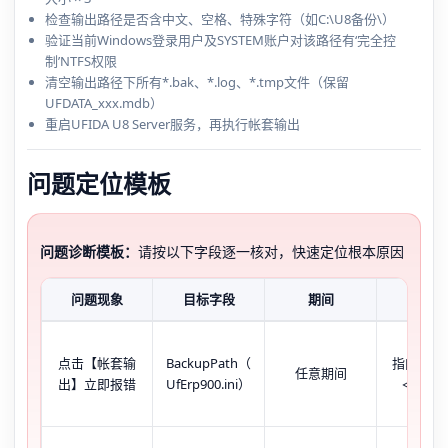
检查输出路径是否含中文、空格、特殊字符（如C:\U8备份\）
验证当前Windows登录用户及SYSTEM账户对该路径有‘完全控
制’NTFS权限
清空输出路径下所有*.bak、*.log、*.tmp文件（保留
UFDATA_xxx.mdb）
重启UFIDA U8 Server服务，再执行帐套输出
问题定位模板
问题诊断模板：
请按以下字段逐一核对，快速定位根本原因
问题现象
目标字段
期间
当前状
点击【帐套输
BackupPath（
指向C:\
任意期间
出】立即报错
UfErp900.ini）
＜3GB