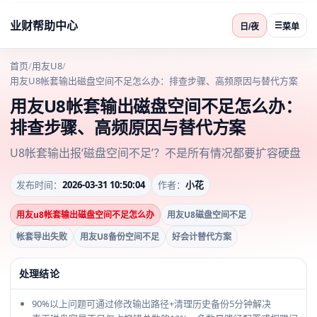
业财帮助中心
☰
日/夜
菜单
首页
/
用友U8
/
用友U8帐套输出磁盘空间不足怎么办：排查步骤、高频原因与替代方案
用友U8帐套输出磁盘空间不足怎么办：
排查步骤、高频原因与替代方案
U8帐套输出报‘磁盘空间不足’？不是所有情况都要扩容硬盘
发布时间：
2026-03-31 10:50:04
作者：
小花
用友u8帐套输出磁盘空间不足怎么办
用友U8磁盘空间不足
帐套导出失败
用友U8备份空间不足
好会计替代方案
处理结论
90%以上问题可通过修改输出路径+清理历史备份5分钟解决