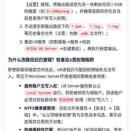
【设置】按钮，将输出路径改为另一块剩余空间＞5GB
的磁盘（如
），并确保该路径存在且当
D:\U8Backup
前登录用户有写入权限；
手动清空原输出路径下的
、
、
*.bak
*.log
*.tmp
等历史备份文件（注意：勿删
主文件）；
.mdb
重启U8服务（控制面板→服务→找到
→右键重启），再执行帐套输出。
UFIDA U8 Server
为什么改路径后仍报错？检查这3类权限陷阱
即使新路径磁盘空间充足，U8进程仍可能因权限缺失无法写
入。常见于Windows Server环境或域控策略收紧场景：
服务账户无写入权
：U8 Server服务默认以
运行，但若被修改为域账户，则该账户
Local System
必须对目标路径有
权限（非仅“写入”）；
完全控制
NTFS继承被禁用
：目标文件夹属性→【安全】→【高
级】中，“从父项继承权限”若为灰色且未勾选，需手动
启用并应用到子对象；
防病毒软件拦截
：部分EDR产品（如深信服EDR、奇安