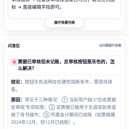
标 → 直接编辑字段即可。
展开场景列表
问答区
票据已审核但未记账，反审核按钮是灰色的，怎
Q
么解决？
结论：
按钮灰色说明存在硬性阻断条件，需逐项排
查。
原因：
常见于三种情况：① 当前用户缺少‘应收票据
反审核’专项权限；② 该票据已被用于生成收款单或
做了背书操作；③ 所属会计期间已结账（如票据属
2024年12月，但12月已结账）。