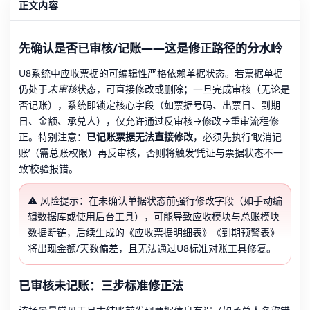
正文内容
先确认是否已审核/记账——这是修正路径的分水岭
U8系统中应收票据的可编辑性严格依赖单据状态。若票据单据
仍处于
未审核
状态，可直接修改或删除；一旦完成审核（无论是
否记账），系统即锁定核心字段（如票据号码、出票日、到期
日、金额、承兑人），仅允许通过反审核→修改→重审流程修
正。特别注意：
已记账票据无法直接修改
，必须先执行‘取消记
账’（需总账权限）再反审核，否则将触发‘凭证与票据状态不一
致’校验报错。
⚠️ 风险提示：在未确认单据状态前强行修改字段（如手动编
辑数据库或使用后台工具），可能导致应收模块与总账模块
数据断链，后续生成的《应收票据明细表》《到期预警表》
将出现金额/天数偏差，且无法通过U8标准对账工具修复。
已审核未记账：三步标准修正法