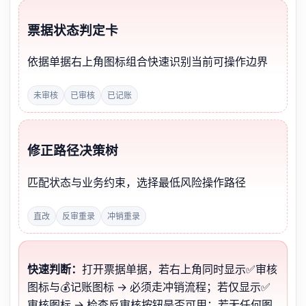
票据状态判定卡
依据单据右上角图标组合快速识别当前可操作边界
未审核
已审核
已记账
修正路径决策树
匹配状态与业务约束，选择最低风险操作路径
直改
反审重录
冲销重录
快速判断：
打开票据单据，若右上角同时显示✅审核
图标与💰记账图标 → 必须走冲销流程；若仅显示✅
审核图标 → 检查反审核按钮是否可用；若无任何图