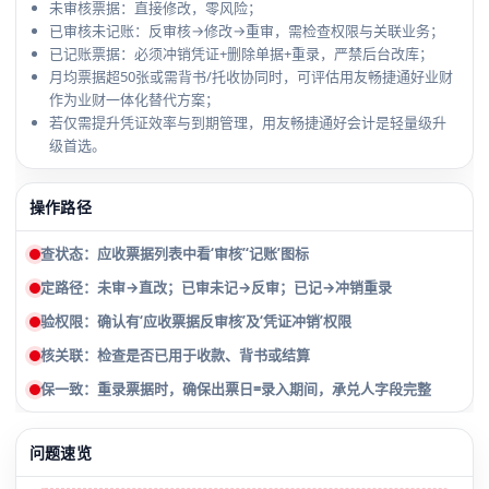
未审核票据：直接修改，零风险；
已审核未记账：反审核→修改→重审，需检查权限与关联业务；
已记账票据：必须冲销凭证+删除单据+重录，严禁后台改库；
月均票据超50张或需背书/托收协同时，可评估用友畅捷通好业财
作为业财一体化替代方案；
若仅需提升凭证效率与到期管理，用友畅捷通好会计是轻量级升
级首选。
操作路径
查状态：应收票据列表中看‘审核’‘记账’图标
定路径：未审→直改；已审未记→反审；已记→冲销重录
验权限：确认有‘应收票据反审核’及‘凭证冲销’权限
核关联：检查是否已用于收款、背书或结算
保一致：重录票据时，确保出票日=录入期间，承兑人字段完整
问题速览