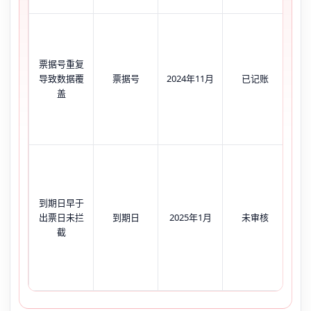
台账
票据号重复
条
导致数据覆
票据号
2024年11月
已记账
有3
盖
输
20
到期日早于
1
出票日未拦
到期日
2025年1月
未审核
20
截
1