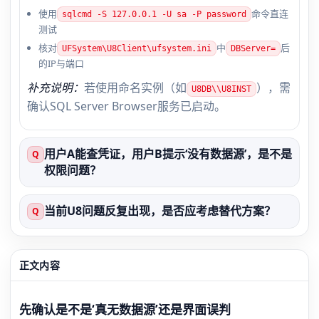
使用
命令直连
sqlcmd -S 127.0.0.1 -U sa -P password
测试
核对
中
后
UFSystem\U8Client\ufsystem.ini
DBServer=
的IP与端口
补充说明：
若使用命名实例（如
），需
U8DB\\U8INST
确认SQL Server Browser服务已启动。
用户A能查凭证，用户B提示‘没有数据源’，是不是
Q
权限问题？
当前U8问题反复出现，是否应考虑替代方案？
Q
正文内容
先确认是不是‘真无数据源’还是界面误判