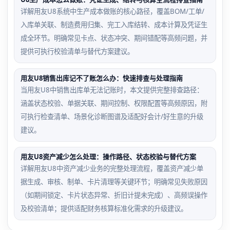
详解用友U8系统中生产成本做账的核心路径，覆盖BOM/工单/
入库单关联、制造费用归集、完工入库结转、成本计算及凭证生
成全环节。明确常见卡点、状态冲突、期间错配等高频问题，并
提供可执行校验清单与替代方案建议。
用友U8销售出库记不了账怎么办：快速排查与处理指南
当用友U8中销售出库单无法记账时，本文提供完整排查路径：
涵盖状态校验、单据关联、期间控制、权限配置等高频原因，附
可执行检查清单、场景化诊断图谱及适配好会计/好生意的升级
建议。
用友U8资产减少怎么处理：操作路径、状态校验与替代方案
详解用友U8中资产减少业务的完整处理流程，覆盖资产减少单
据生成、审核、制单、卡片清理等关键环节；明确常见失败原因
（如期间锁定、卡片状态异常、折旧计提未完成）、高频误操作
及校验清单；提供适配财务核算标准化需求的升级建议。