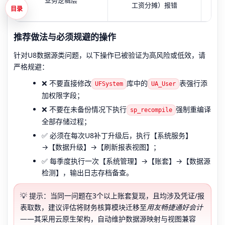
工资分摊）报错
目录
中
推荐做法与必须规避的操作
针对U8数据源类问题，以下操作已被验证为高风险或低效，请
严格规避：
❌ 不要直接修改
库中的
表强行添
UFSystem
UA_User
加权限字段；
❌ 不要在未备份情况下执行
强制重编译
sp_recompile
全部存储过程；
✅ 必须在每次U8补丁升级后，执行【系统服务】
→【数据升级】→【刷新报表视图】；
✅ 每季度执行一次【系统管理】→【账套】→【数据源
检测】，输出日志存档备查。
💡 提示：当同一问题在3个以上账套复现，且均涉及凭证/报
表取数，建议评估将财务核算模块迁移至
用友畅捷通好会计
——其采用云原生架构，自动维护数据源映射与视图兼容