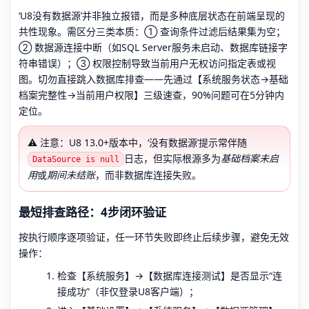
‘U8没有数据源’并非独立报错，而是多种底层状态在前端呈现的
共性现象。需区分三类本质：① 查询条件过滤后结果集为空；
② 数据源连接中断（如SQL Server服务未启动、数据库链接字
符串错误）；③ 权限控制导致当前用户无权访问指定表或视
图。切勿直接跳入数据库排查——先通过【系统服务状态→基础
档案完整性→当前用户权限】三级速查，90%问题可在5分钟内
定位。
⚠️ 注意：U8 13.0+版本中，‘没有数据源’提示常伴随
日志，但实际根源多为
基础档案未启
DataSource is null
用
或
期间未结账
，而非数据库连接失败。
最短排查路径：4步闭环验证
按执行顺序逐项验证，任一环节失败即终止后续步骤，避免无效
操作：
检查【系统服务】→【数据库连接测试】是否显示“连
接成功”（非仅登录U8客户端）；