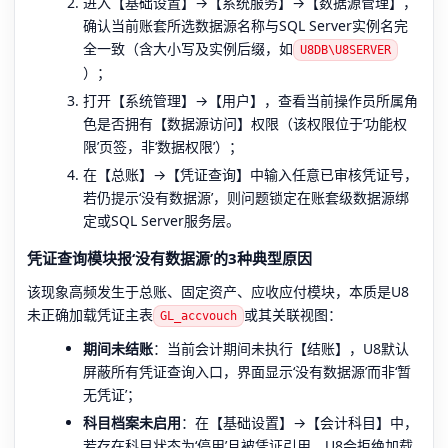
进入【基础设置】→【系统服务】→【数据源管理】，
确认当前账套所选数据源名称与SQL Server实例名完
全一致（含大小写及实例后缀，如
U8DB\U8SERVER
）；
打开【系统管理】→【用户】，查看当前操作员所属角
色是否拥有【数据源访问】权限（该权限位于‘功能权
限’页签，非‘数据权限’）；
在【总账】→【凭证查询】中输入任意已审核凭证号，
若仍提示‘没有数据源’，则问题锁定在账套级数据源绑
定或SQL Server服务层。
凭证查询模块报‘没有数据源’的3种典型原因
该现象高频发生于总账、固定资产、应收应付模块，本质是U8
未正确加载凭证主表
或其关联视图：
GL_accvouch
期间未结账
：当前会计期间未执行【结账】，U8默认
屏蔽所有凭证查询入口，界面显示‘没有数据源’而非‘暂
无凭证’；
科目档案未启用
：在【基础设置】→【会计科目】中，
若存在科目状态为‘停用’且被凭证引用，U8会拒绝加载