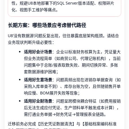
性，规避U8本地部署下的SQL Server版本适配、权限碎片
化、视图手工维护等痛点。
长期方案：哪些场景应考虑替代路径
U8‘没有数据源’问题反复出现，往往暴露底层架构瓶颈。请结合
业务现状判断升级必要性：
适用好会计场景
：企业以标准财务核算为主，凭证量大
但业务流程简单（如商贸公司、代理记账机构），当前
问题集中于总账/报表取数失败、期间切换异常、多账
套数据源维护困难；
适用好生意场景
：问题高频出现在进销存单据查询（如
采购入库单查不到）、库存台账为空，且伴随销售开单
响应慢、BOM展开失败等现象；
适用好业财场景
：问题呈跨模块耦合特征（如费用报销
后无法生成应付凭证、生产领料单不触发成本计算），
需打通业务单据→财务凭证→管理报表全链路。
迁移前务必完成【历史凭证数据清洗】与【基础档案编码标准