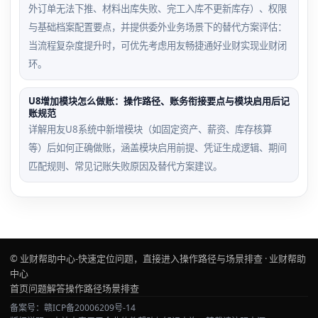
外订单无法下推、材料出库失败、完工入库不更新库存）、权限
与基础档案配置要点，并提供委外业务场景下的替代方案评估：
当流程复杂度提升时，可优先考虑用友畅捷通好业财实现业财闭
环。
U8增加模块怎么做账：操作路径、账务衔接要点与模块启用后记
账规范
详解用友U8系统中新增模块（如固定资产、薪资、库存核算
等）后如何正确做账，涵盖模块启用前提、凭证生成逻辑、期间
匹配规则、常见记账失败原因及替代方案建议。
© 业财帮助中心-快速定位问题，直接进入操作路径与场景排查 · 业财帮助
中心
首页
问题解答
操作路径
场景排查
备案号：赣ICP备20006209号-14