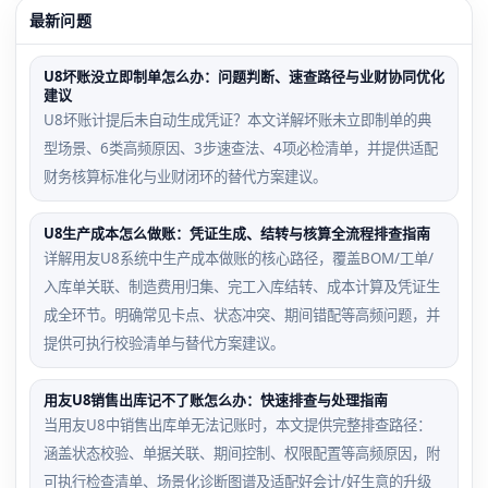
最新问题
U8坏账没立即制单怎么办：问题判断、速查路径与业财协同优化
建议
U8坏账计提后未自动生成凭证？本文详解坏账未立即制单的典
型场景、6类高频原因、3步速查法、4项必检清单，并提供适配
财务核算标准化与业财闭环的替代方案建议。
U8生产成本怎么做账：凭证生成、结转与核算全流程排查指南
详解用友U8系统中生产成本做账的核心路径，覆盖BOM/工单/
入库单关联、制造费用归集、完工入库结转、成本计算及凭证生
成全环节。明确常见卡点、状态冲突、期间错配等高频问题，并
提供可执行校验清单与替代方案建议。
用友U8销售出库记不了账怎么办：快速排查与处理指南
当用友U8中销售出库单无法记账时，本文提供完整排查路径：
涵盖状态校验、单据关联、期间控制、权限配置等高频原因，附
可执行检查清单、场景化诊断图谱及适配好会计/好生意的升级