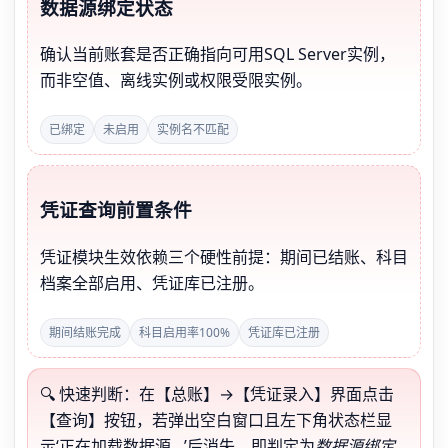
数据源绑定状态
确认当前账套是否正确指向可用SQL Server实例，
而非空值、离线实例或权限受限实例。
已绑定
未启用
实例名不匹配
凭证查询前置条件
凭证模块生效依赖三个硬性前提：期间已结账、科目
档案全部启用、凭证库已注册。
期间结账完成
科目启用率100%
凭证库已注册
🔍 快速判断：在【总账】→【凭证录入】界面点击
【查询】按钮，若弹出空白窗口且左下角状态栏显
示‘正在加载数据源…’后消失，即判定为
数据源绑定