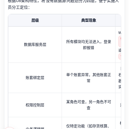
根据U8架构特性，将‘没有数据源’问题划分为四层，便于实施人
员分工定位：
层级
典型现象
Win
SQL 
所有模块均无法进入，登录
数据库服务层
(MSS
即报错
或命
teln
【系
单个账套异常，其他账套正
右键‘
账套绑定层
常
器’与
实例
【系
某角色可查，另一角色不可
权限控制层
选择
查
勾
检查
仅特定功能（如存货核算、
业务逻辑层
否