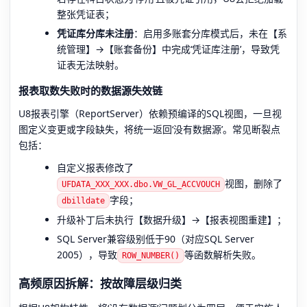
整张凭证表；
凭证库分库未注册
：启用多账套分库模式后，未在【系
统管理】→【账套备份】中完成‘凭证库注册’，导致凭
证表无法映射。
报表取数失败时的数据源失效链
U8报表引擎（ReportServer）依赖预编译的SQL视图，一旦视
图定义变更或字段缺失，将统一返回‘没有数据源’。常见断裂点
包括：
自定义报表修改了
视图，删除了
UFDATA_XXX_XXX.dbo.VW_GL_ACCVOUCH
字段；
dbilldate
升级补丁后未执行【数据升级】→【报表视图重建】；
SQL Server兼容级别低于90（对应SQL Server
2005），导致
等函数解析失败。
ROW_NUMBER()
高频原因拆解：按故障层级归类