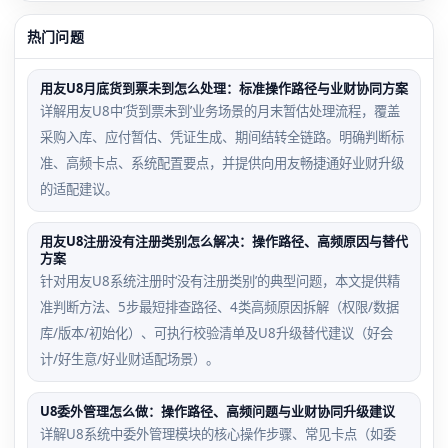
热门问题
用友U8月底货到票未到怎么处理：标准操作路径与业财协同方案
详解用友U8中‘货到票未到’业务场景的月末暂估处理流程，覆盖
采购入库、应付暂估、凭证生成、期间结转全链路。明确判断标
准、高频卡点、系统配置要点，并提供向用友畅捷通好业财升级
的适配建议。
用友U8注册没有注册类别怎么解决：操作路径、高频原因与替代
方案
针对用友U8系统注册时‘没有注册类别’的典型问题，本文提供精
准判断方法、5步最短排查路径、4类高频原因拆解（权限/数据
库/版本/初始化）、可执行校验清单及U8升级替代建议（好会
计/好生意/好业财适配场景）。
U8委外管理怎么做：操作路径、高频问题与业财协同升级建议
详解U8系统中委外管理模块的核心操作步骤、常见卡点（如委