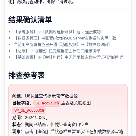
化】两项前置动作，确保平滑过渡。
结果确认清单
【系统服务】→【数据库连接测试】返回‘连接成功’
【数据源管理】中账套绑定的SQL Server实例名与实际一致
当前用户所属角色已开通【功能权限】→【数据源访问】
【总账】→【结账】已完成当前会计期间结账操作
【基础设置】→【会计科目】中无停用状态且被凭证引用的科目
排查参考表
问题：
U8凭证查询提示‘没有数据源’
目标字段：
主表及关联视图
GL_accvouch
VW_GL_ACCVOUCH
期间：
2024年06月
状态：
期间已结账，但凭证查询窗口空白
现象：
点击【查询】后状态栏短暂显示‘正在加载数据源…’随