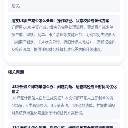
建议。
用友U8资产减少怎么处理：操作路径、状态校验与替代方案
详解用友U8中资产减少业务的完整处理流程，覆盖资产减少单
据生成、审核、制单、卡片清理等关键环节；明确常见失败原因
（如期间锁定、卡片状态异常、折旧计提未完成）、高频误操作
及校验清单；提供适配财务核算标准化需求的升级建议。
相关问题
U8坏账没立即制单怎么办：问题判断、速查路径与业财协同优化
建议
U8坏账计提后未自动生成凭证？本文详解坏账未立即制单的典
型场景、6类高频原因、3步速查法、4项必检清单，并提供适配
财务核算标准化与业财闭环的替代方案建议。
U8生产成本怎么做账：凭证生成、结转与核算全流程排查指南