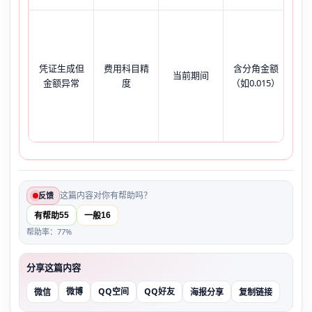
原
凭证生成但
费用科目精
含分角金额
10
当前期间
金额异常
度
（如0.015）
分
为9
这篇内容对你有帮助吗？
反馈
55
16
有帮助
一般
帮助率：77%
分享这篇内容
微博
QQ空间
QQ好友
微信
海报分享
复制链接