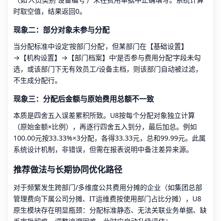
时取空值，结果返回0。
现象二：部分对象未参与分配
当分配标准中设定‘按部门分配’，但某部门在【基础设置】
→【机构设置】→【部门档案】中‘是否参与费用分配’字段未勾
选，或该部门下无有效员工/设备主档，则该部门自动被过滤，
不生成分配行。
现象三：分配后金额与原始费用总额不一致
本质是四舍五入误差累积所致。U8按每个分配对象独立计算
（原始金额×比例），再逐行四舍五入到分，最后加总。例如
100.00元按33.33%×3分配，各得33.33元，总和99.99元。此属
系统设计机制，非错误，但需在报表说明中备注差异来源。
推荐做法与长期协同优化路径
对于频繁发生跨部门/多维度公共费用分摊的企业（如集团总部
管理费向下属公司分摊、IT运维费按使用部门占比分摊），U8
原生模块存在明显瓶颈：分配标准静态、无法关联业务单据、缺