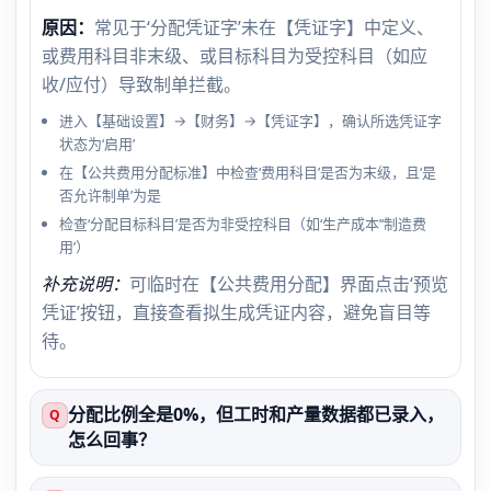
原因：
常见于‘分配凭证字’未在【凭证字】中定义、
或费用科目非末级、或目标科目为受控科目（如应
收/应付）导致制单拦截。
进入【基础设置】→【财务】→【凭证字】，确认所选凭证字
状态为‘启用’
在【公共费用分配标准】中检查‘费用科目’是否为末级，且‘是
否允许制单’为是
检查‘分配目标科目’是否为非受控科目（如‘生产成本’‘制造费
用’）
补充说明：
可临时在【公共费用分配】界面点击‘预览
凭证’按钮，直接查看拟生成凭证内容，避免盲目等
待。
分配比例全是0%，但工时和产量数据都已录入，
Q
怎么回事？