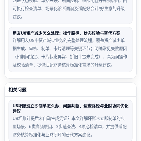
涵盖状态校验、单据关联、期间控制、权限配置等高频原因，附
可执行检查清单、场景化诊断图谱及适配好会计/好生意的升级
建议。
用友U8资产减少怎么处理：操作路径、状态校验与替代方案
详解用友U8中资产减少业务的完整处理流程，覆盖资产减少单
据生成、审核、制单、卡片清理等关键环节；明确常见失败原因
（如期间锁定、卡片状态异常、折旧计提未完成）、高频误操作
及校验清单；提供适配财务核算标准化需求的升级建议。
相关问题
U8坏账没立即制单怎么办：问题判断、速查路径与业财协同优化
建议
U8坏账计提后未自动生成凭证？本文详解坏账未立即制单的典
型场景、6类高频原因、3步速查法、4项必检清单，并提供适配
财务核算标准化与业财闭环的替代方案建议。