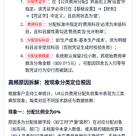
：在【公共费用分配】界面右上角‘设置’中
分配凭证字
指定，该凭证字必须已在【基础设置】→【财务】
→【凭证字】中定义，且启用状态为‘是’；
：分配标准中指定的‘费用科目’必须为末级科
费用科目
目，且科目属性需勾选‘费用类’及‘允许制单’；
：如‘生产成本-基本生产成本’，须为明细
分配目标科目
科目且非受控科目（否则凭证生成时校验失败）；
：系统默认保留2位小数，若原始费用单
分配金额精度
据含分角金额（如0.015元），可能因四舍五入归零导
致凭证行为空行而被跳过。
高频原因拆解：按现象分类定位根因
根据客户支持工单统计，U8公共费用分配失败集中表现为三类
典型现象，每类对应不同技术路径与数据依赖：
现象一：分配比例全为0%
原因多为分配依据字段（如‘工时’‘产量’‘面积’）在对应分配对象
（如车间、部门）主档案中未录入数值，或关联的辅助核算项
（如‘人员类别’‘设备编号’）未在费用单据中正确填写。系统计算