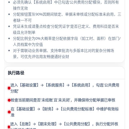
必须先确认【系统启用】中已勾选‘公共费用分配’模块，否则所有
操作无效
分配按钮置灰90%因期间锁定、单据未审核或分配标准未启用，三
者缺一不可
凭证未生成请重点检查‘分配凭证字’是否已定义、费用科目是否末
级且允许制单
分配比例全为0%大概率是分配依据字段（如工时、面积）在部门/
人员档案中为空值
对于需联动业务单据、支持审批流与多版本比对的复杂分摊场
景，可优先评估用友畅捷通好业财
执行路径
进入【基础设置】→【系统服务】→【系统启用】，勾选‘公共费用
分配’
检查当前期间是否‘未结账’且‘未关闭’，并确保待分配单据已审核
在【基础设置】→【财务】→【公共费用分配标准】中维护有效标
准
进入【总账】→【期末处理】→【公共费用分配】，执行分配并核