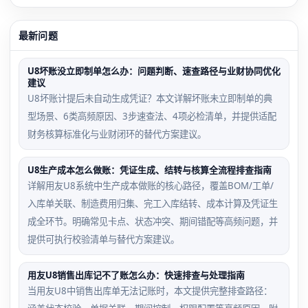
最新问题
U8坏账没立即制单怎么办：问题判断、速查路径与业财协同优化
建议
U8坏账计提后未自动生成凭证？本文详解坏账未立即制单的典
型场景、6类高频原因、3步速查法、4项必检清单，并提供适配
财务核算标准化与业财闭环的替代方案建议。
U8生产成本怎么做账：凭证生成、结转与核算全流程排查指南
详解用友U8系统中生产成本做账的核心路径，覆盖BOM/工单/
入库单关联、制造费用归集、完工入库结转、成本计算及凭证生
成全环节。明确常见卡点、状态冲突、期间错配等高频问题，并
提供可执行校验清单与替代方案建议。
用友U8销售出库记不了账怎么办：快速排查与处理指南
当用友U8中销售出库单无法记账时，本文提供完整排查路径：