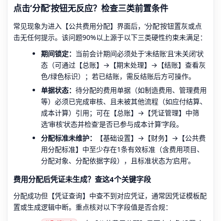
点击‘分配’按钮无反应？检查三类前置条件
常见现象为进入【公共费用分配】界面后，‘分配’按钮置灰或点
击无任何提示。该问题90%以上源于以下三类硬性约束未满足：
期间锁定：
当前会计期间必须处于‘未结账’且‘未关闭’状
态（可通过【总账】→【期末处理】→【结账】查看灰
色/绿色标识）；若已结账，需反结账后方可操作。
单据状态：
待分配的费用单据（如制造费用、管理费用
等）必须已完成审核、且未被其他流程（如应付结算、
成本计算）引用；可在【总账】→【凭证管理】中筛
选‘审核’状态并检查‘是否已参与成本计算’字段。
分配标准未维护：
【基础设置】→【财务】→【公共费
用分配标准】中至少存在1条有效标准（含费用项目、
分配对象、分配依据字段），且标准状态为‘启用’。
费用分配后凭证未生成？查这4个关键字段
分配成功但【凭证查询】中查不到对应凭证，通常因凭证模板配
置或生成逻辑中断。重点核对以下字段值是否合规：