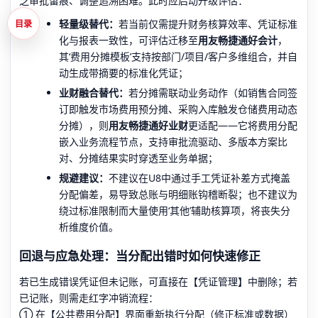
乏审批留痕、调整追溯困难。此时应启动升级评估：
轻量级替代：
若当前仅需提升财务核算效率、凭证标准
目录
化与报表一致性，可评估迁移至
用友畅捷通好会计
，
其‘费用分摊模板’支持按部门/项目/客户多维组合，并自
动生成带摘要的标准化凭证；
业财融合替代：
若分摊需联动业务动作（如销售合同签
订即触发市场费用预分摊、采购入库触发仓储费用动态
分摊），则
用友畅捷通好业财
更适配——它将费用分配
嵌入业务流程节点，支持审批流驱动、多版本方案比
对、分摊结果实时穿透至业务单据；
规避建议：
不建议在U8中通过手工凭证补差方式掩盖
分配偏差，易导致总账与明细账钩稽断裂；也不建议为
绕过标准限制而大量使用‘其他’辅助核算项，将丧失分
析维度价值。
回退与应急处理：当分配出错时如何快速修正
若已生成错误凭证但未记账，可直接在【凭证管理】中删除；若
已记账，则需走红字冲销流程：
① 在【公共费用分配】界面重新执行分配（修正标准或数据）