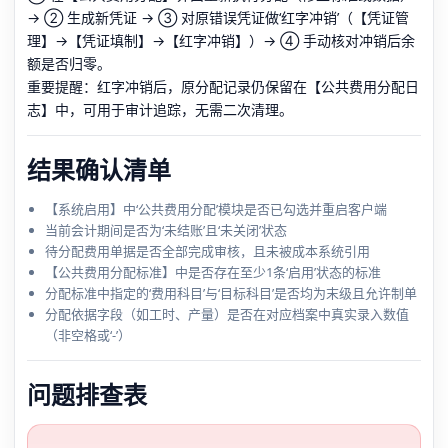
→ ② 生成新凭证 → ③ 对原错误凭证做‘红字冲销’（【凭证管
理】→【凭证填制】→【红字冲销】）→ ④ 手动核对冲销后余
额是否归零。
重要提醒：红字冲销后，原分配记录仍保留在【公共费用分配日
志】中，可用于审计追踪，无需二次清理。
结果确认清单
【系统启用】中‘公共费用分配’模块是否已勾选并重启客户端
当前会计期间是否为‘未结账’且‘未关闭’状态
待分配费用单据是否全部完成审核，且未被成本系统引用
【公共费用分配标准】中是否存在至少1条‘启用’状态的标准
分配标准中指定的‘费用科目’与‘目标科目’是否均为末级且允许制单
分配依据字段（如工时、产量）是否在对应档案中真实录入数值
（非空格或‘-’）
问题排查表