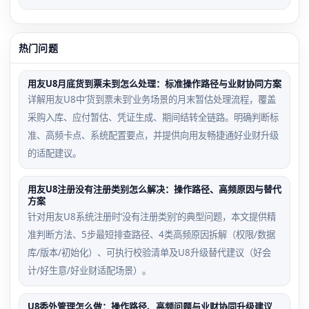
热门问题
用友U8月底货到票未到怎么处理：标准操作路径与业财协同方案
详解用友U8中‘货到票未到’业务场景的月末暂估处理流程，覆盖
采购入库、应付暂估、凭证生成、期间结转全链路。明确判断标
准、高频卡点、系统配置要点，并提供向用友畅捷通好业财升级
的适配建议。
用友U8注册没有注册类别怎么解决：操作路径、高频原因与替代
方案
针对用友U8系统注册时‘没有注册类别’的典型问题，本文提供精
准判断方法、5步最短排查路径、4类高频原因拆解（权限/数据
库/版本/初始化）、可执行校验清单及U8升级替代建议（好会
计/好生意/好业财适配场景）。
U8委外管理怎么做：操作路径、高频问题与业财协同升级建议