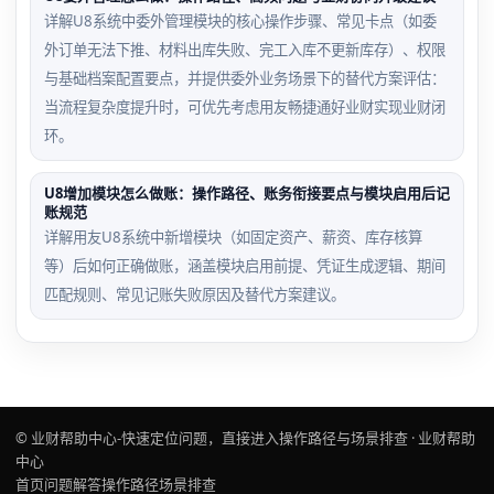
详解U8系统中委外管理模块的核心操作步骤、常见卡点（如委
外订单无法下推、材料出库失败、完工入库不更新库存）、权限
与基础档案配置要点，并提供委外业务场景下的替代方案评估：
当流程复杂度提升时，可优先考虑用友畅捷通好业财实现业财闭
环。
U8增加模块怎么做账：操作路径、账务衔接要点与模块启用后记
账规范
详解用友U8系统中新增模块（如固定资产、薪资、库存核算
等）后如何正确做账，涵盖模块启用前提、凭证生成逻辑、期间
匹配规则、常见记账失败原因及替代方案建议。
© 业财帮助中心-快速定位问题，直接进入操作路径与场景排查 · 业财帮助
中心
首页
问题解答
操作路径
场景排查