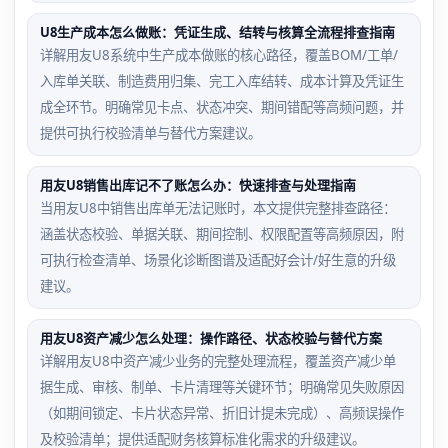
U8生产成本怎么做账：凭证生成、结转与核算全流程排查指南
详解用友U8系统中生产成本做账的核心路径，覆盖BOM/工单/
入库单关联、制造费用归集、完工入库结转、成本计算及凭证生
成全环节。明确常见卡点、状态冲突、期间错配等高频问题，并
提供可执行校验清单与替代方案建议。
用友U8销售出库记不了账怎么办：快速排查与处理指南
当用友U8中销售出库单无法记账时，本文提供完整排查路径：
涵盖状态校验、单据关联、期间控制、权限配置等高频原因，附
可执行检查清单、场景化诊断图谱及适配好会计/好生意的升级
建议。
用友U8资产减少怎么处理：操作路径、状态校验与替代方案
详解用友U8中资产减少业务的完整处理流程，覆盖资产减少单
据生成、审核、制单、卡片清理等关键环节；明确常见失败原因
（如期间锁定、卡片状态异常、折旧计提未完成）、高频误操作
及校验清单；提供适配财务核算标准化需求的升级建议。