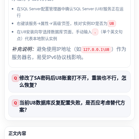
在SQL Server配置管理器中确认‘SQL Server (U8)’服务正在运
行
右键该服务→属性→‘高级’页签，核对‘实例ID’是否为
U8
在U8安装向导‘选择数据库’页面，手动输入
（单个英文句
.
点）代表本地默认实例
补充说明：
避免使用IP地址（如
）作为
127.0.0.1\U8
服务器名，易受IPv6协议栈影响。
修改了SA密码后U8账套打不开，重装也不行，怎
Q
么恢复？
当前U8数据库反复配置失败，是否应考虑替代方
Q
案？
正文内容