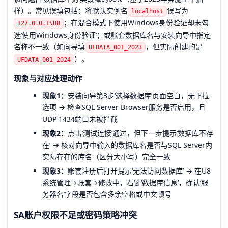
样）。常见误填包括：将默认实例名
误写为
localhost
；在混合模式下使用Windows身份验证却未勾
127.0.0.1\U8
选‘使用Windows身份验证’；或账套数据库名与安装向导中指定
名称不一致（如向导填
，但实际创建的是
UFDATA_001_2023
）。
UFDATA_001_2024
现象与对应处理动作
现象1：
安装向导第3步‘选择数据库’页面空白，无下拉
选项 → 检查SQL Server Browser服务是否启用，且
UDP 1434端口未被拦截
现象2：
点击‘测试连接’通过，但下一步提示‘数据库不存
在’ → 核对向导中输入的数据库名是否与SQL Server内
实际存在的库名（区分大小写）完全一致
现象3：
账套注册后打开提示‘无法访问数据库’ → 在U8
系统管理→账套→修改中，右键‘数据库信息’，确认‘服
务器名’字段是否包含多余空格或中文顿号
SA账户权限不足或密码策略冲突