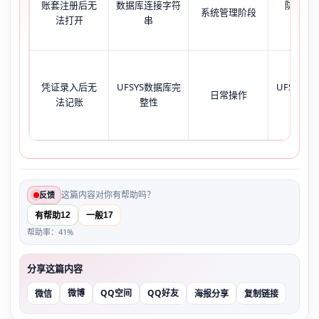
账套注册后无
数据库连接字符
防火墙
系统管理阶段
法打开
串
1433
凭证录入后无
UFSYS数据库完
UFSYS库
日常操作
法记账
整性
缺失
这篇内容对你有帮助吗？
反馈
12
17
有帮助
一般
帮助率：41%
分享这篇内容
微博
QQ空间
QQ好友
微信
海报分享
复制链接