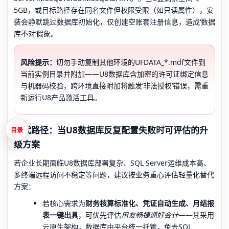
5GB，或目标路径存在同名文件但权限受限（如只读属性），安
装会静默跳过数据库初始化，仅创建空账套注册信息，造成‘数据
库不对’假象。
风险提示：
切勿手动复制其他环境的UFDATA_*.mdf文件到
当前实例目录并附加——U8数据库含加密的许可证绑定信息
与机器码校验，跨环境直接附加将触发‘非法授权’错误，需重
新运行U8产品激活工具。
替代路径：当U8数据库反复配置失败时可评估的升
目录
级方案
若企业长期面临U8数据库部署复杂、SQL Server运维成本高、
多终端远程访问不稳定等问题，建议按业务重心评估轻量化替代
方案：
若核心需求为
财务核算标准化、凭证自动生成、月结报
表一键出具
，可优先评估
用友畅捷通好会计
——其采用
云原生架构，数据库由平台统一托管，免去SQL