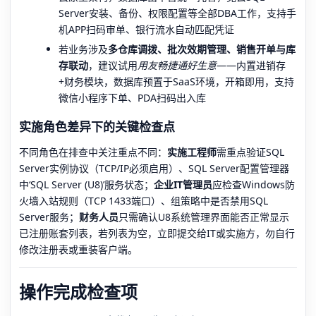
Server安装、备份、权限配置等全部DBA工作，支持手
机APP扫码审单、银行流水自动匹配凭证
若业务涉及
多仓库调拨、批次效期管理、销售开单与库
存联动
，建议试用
用友畅捷通好生意
——内置进销存
+财务模块，数据库预置于SaaS环境，开箱即用，支持
微信小程序下单、PDA扫码出入库
实施角色差异下的关键检查点
不同角色在排查中关注重点不同：
实施工程师
需重点验证SQL
Server实例协议（TCP/IP必须启用）、SQL Server配置管理器
中‘SQL Server (U8)’服务状态；
企业IT管理员
应检查Windows防
火墙入站规则（TCP 1433端口）、组策略中是否禁用SQL
Server服务；
财务人员
只需确认U8系统管理界面能否正常显示
已注册账套列表，若列表为空，立即提交给IT或实施方，勿自行
修改注册表或重装客户端。
操作完成检查项