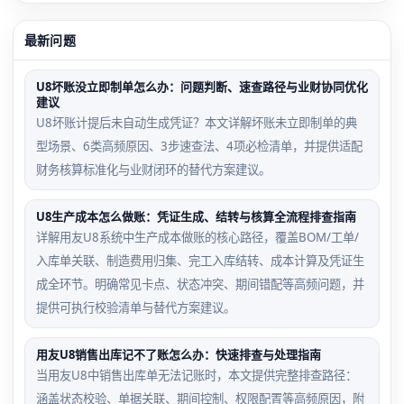
最新问题
U8坏账没立即制单怎么办：问题判断、速查路径与业财协同优化
建议
U8坏账计提后未自动生成凭证？本文详解坏账未立即制单的典
型场景、6类高频原因、3步速查法、4项必检清单，并提供适配
财务核算标准化与业财闭环的替代方案建议。
U8生产成本怎么做账：凭证生成、结转与核算全流程排查指南
详解用友U8系统中生产成本做账的核心路径，覆盖BOM/工单/
入库单关联、制造费用归集、完工入库结转、成本计算及凭证生
成全环节。明确常见卡点、状态冲突、期间错配等高频问题，并
提供可执行校验清单与替代方案建议。
用友U8销售出库记不了账怎么办：快速排查与处理指南
当用友U8中销售出库单无法记账时，本文提供完整排查路径：
涵盖状态校验、单据关联、期间控制、权限配置等高频原因，附