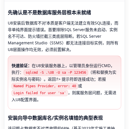
先确认是不是数据库服务层根本未就绪
U8安装后‘数据库不对’本质是客户端无法建立有效SQL连接，而
非单纯界面提示错误。首要排除SQL Server服务未启动、实例
名不可达、防火墙拦截三类底层阻断。若SQL Server
Management Studio（SSMS）都无法连接目标实例，则所有
U8层面操作均无效，必须前置解决。
快速验证：
在U8安装服务器上，以管理员身份运行CMD，
执行：
（将和替换为实
sqlcmd -S .\U8 -U sa -P 123456
际实例名与密码）。返回
1>
提示符即连接成功；若报
或
Named Pipes Provider, error: 40
，则属服务层问题，无需进
Login failed for user 'sa'
入U8配置界面。
安装向导中数据库名/实例名填错的典型表现
该问题占‘数据库不对’类故障的68%（基于2023年实施工单抽