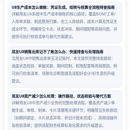
U8生产成本怎么做账：凭证生成、结转与核算全流程排查指南
详解用友U8系统中生产成本做账的核心路径，覆盖BOM/工单/
入库单关联、制造费用归集、完工入库结转、成本计算及凭证生
成全环节。明确常见卡点、状态冲突、期间错配等高频问题，并
提供可执行校验清单与替代方案建议。
用友U8销售出库记不了账怎么办：快速排查与处理指南
当用友U8中销售出库单无法记账时，本文提供完整排查路径：
涵盖状态校验、单据关联、期间控制、权限配置等高频原因，附
可执行检查清单、场景化诊断图谱及适配好会计/好生意的升级
建议。
用友U8资产减少怎么处理：操作路径、状态校验与替代方案
详解用友U8中资产减少业务的完整处理流程，覆盖资产减少单
据生成、审核、制单、卡片清理等关键环节；明确常见失败原因
（如期间锁定、卡片状态异常、折旧计提未完成）、高频误操作
及校验清单；提供适配财务核算标准化需求的升级建议。