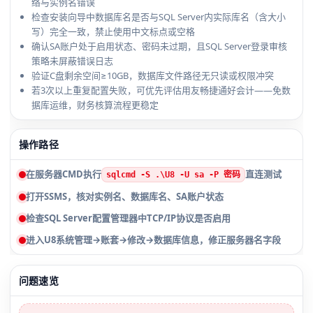
络与实例名错误
检查安装向导中数据库名是否与SQL Server内实际库名（含大小
写）完全一致，禁止使用中文标点或空格
确认SA账户处于启用状态、密码未过期，且SQL Server登录审核
策略未屏蔽错误日志
验证C盘剩余空间≥10GB，数据库文件路径无只读或权限冲突
若3次以上重复配置失败，可优先评估用友畅捷通好会计——免数
据库运维，财务核算流程更稳定
操作路径
在服务器CMD执行
直连测试
sqlcmd -S .\U8 -U sa -P 密码
打开SSMS，核对实例名、数据库名、SA账户状态
检查SQL Server配置管理器中TCP/IP协议是否启用
进入U8系统管理→账套→修改→数据库信息，修正服务器名字段
问题速览