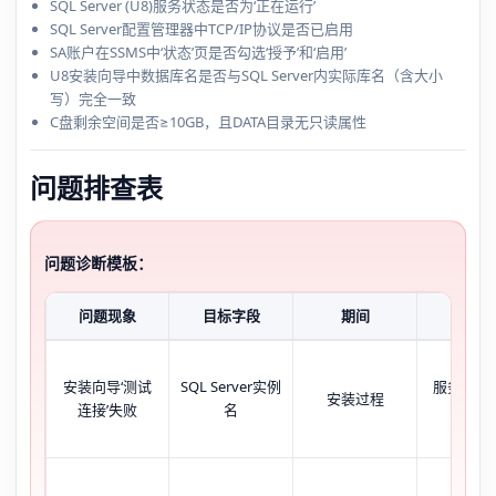
SQL Server (U8)服务状态是否为‘正在运行’
SQL Server配置管理器中TCP/IP协议是否已启用
SA账户在SSMS中‘状态’页是否勾选‘授予’和‘启用’
U8安装向导中数据库名是否与SQL Server内实际库名（含大小
写）完全一致
C盘剩余空间是否≥10GB，且DATA目录无只读属性
问题排查表
问题诊断模板：
问题现象
目标字段
期间
当前状
安装向导‘测试
SQL Server实例
服务未启
安装过程
连接’失败
名
例名错