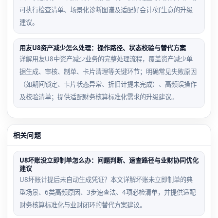
可执行检查清单、场景化诊断图谱及适配好会计/好生意的升级
建议。
用友U8资产减少怎么处理：操作路径、状态校验与替代方案
详解用友U8中资产减少业务的完整处理流程，覆盖资产减少单
据生成、审核、制单、卡片清理等关键环节；明确常见失败原因
（如期间锁定、卡片状态异常、折旧计提未完成）、高频误操作
及校验清单；提供适配财务核算标准化需求的升级建议。
相关问题
U8坏账没立即制单怎么办：问题判断、速查路径与业财协同优化
建议
U8坏账计提后未自动生成凭证？本文详解坏账未立即制单的典
型场景、6类高频原因、3步速查法、4项必检清单，并提供适配
财务核算标准化与业财闭环的替代方案建议。