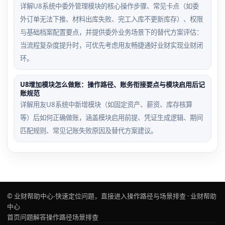
详解U8系统中委外管理模块的核心操作步骤、常见卡点（如委
外订单无法下推、材料出库失败、完工入库不更新库存）、权限
与基础档案配置要点，并提供委外业务场景下的替代方案评估：
当流程复杂度提升时，可优先考虑用友畅捷通好业财实现业财闭
环。
U8增加模块怎么做账：操作路径、账务衔接要点与模块启用后记
账规范
详解用友U8系统中新增模块（如固定资产、薪资、库存核算
等）后如何正确做账，涵盖模块启用前提、凭证生成逻辑、期间
匹配规则、常见记账失败原因及替代方案建议。
© 业财帮助中心-快速定位问题，直接进入操作路径与场景排查 · 业财帮助
中心
首页
问题解答
操作路径
场景排查