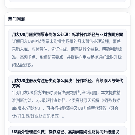
热门问题
用友U8月底货到票未到怎么处理：标准操作路径与业财协同方案
详解用友U8中‘货到票未到’业务场景的月末暂估处理流程，覆盖
采购入库、应付暂估、凭证生成、期间结转全链路。明确判断标
准、高频卡点、系统配置要点，并提供向用友畅捷通好业财升级
的适配建议。
用友U8注册没有注册类别怎么解决：操作路径、高频原因与替代
方案
针对用友U8系统注册时‘没有注册类别’的典型问题，本文提供精
准判断方法、5步最短排查路径、4类高频原因拆解（权限/数据
库/版本/初始化）、可执行校验清单及U8升级替代建议（好会
计/好生意/好业财适配场景）。
U8委外管理怎么做：操作路径、高频问题与业财协同升级建议