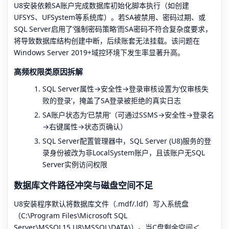
U8安装依赖SA账户完成数据库初始化脚本执行（如创建
UFSYS、UFSystem等系统库）。若SA被禁用、密码过期、或
SQL Server启用了‘强制密码策略’而SA密码不符合复杂度要求，
将导致数据库结构创建中断，后续账套无法挂载。该问题在
Windows Server 2019+域控环境下发生率显著升高。
高频权限类原因拆解
SQL Server属性→安全性→登录审核设置为‘仅审核失
败的登录’，掩盖了SA登录被拒绝的真实日志
SA账户状态为‘已禁用’（可通过SSMS→安全性→登录名
→右键属性→状态页确认）
SQL Server配置管理器中，SQL Server (U8)服务的登
录身份被改为非LocalSystem账户，且该账户无SQL
Server实例访问权限
数据库文件路径冲突与磁盘空间不足
U8安装程序默认将数据库文件（.mdf/.ldf）写入系统盘
（C:\Program Files\Microsoft SQL
Server\MSSQL15.U8\MSSQL\DATA\）。当C盘剩余空间＜