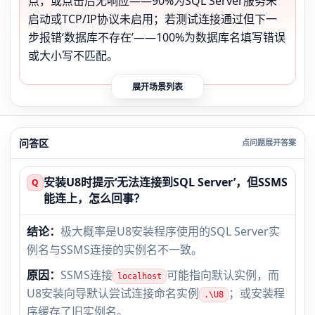
点，或点击后无响应——90%为SQL Server服务未
启动或TCP/IP协议未启用；若测试连接通过但下一
步报错‘数据库不存在’——100%为数据库名填写错误
或大小写不匹配。
展开场景列表
问答区
安装U8时提示‘无法连接到SQL Server’，但SSMS
Q
能连上，怎么回事？
结论：
极大概率是U8安装程序使用的SQL Server实
例名与SSMS连接的实例名不一致。
原因：
SSMS连接
可能指向默认实例，而
localhost
U8安装向导默认尝试连接命名实例
；或安装程
.\U8
序缓存了旧实例名。