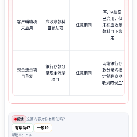
客户A档案
凭
已启用，但
客户辅助项
应收账款科
任意期间
未在应收账
未启用
目辅助项
示‘
款科目下绑
红
定
两笔银行存
保
银行存款分
现金流量项
款分录均指
示
录现金流量
任意期间
目重复
定‘销售商品
项
项目
收到的现金’
凭
这篇内容对你有帮助吗？
反馈
47
19
有帮助
一般
帮助率：71%