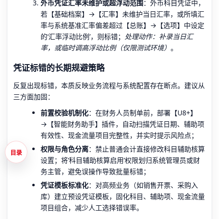
外币凭证汇率未维护或超浮动范围
：外币科目凭证中，
若【基础档案】→【汇率】未维护当日汇率，或所填汇
率与系统基准汇率偏差超过【总账】→【选项】中设定
的‘汇率浮动比例’，则标错；
处理动作：补录当日汇
率，或临时调高浮动比例（仅限测试环境）
。
凭证标错的长期规避策略
反复出现标错，本质反映业务流程与系统配置存在断点。建议从
三方面加固：
前置校验机制化
：在财务人员制单前，部署【U8+】
→【智能财务助手】插件，自动扫描凭证日期、辅助项
有效性、现金流量项目完整性，并实时提示风险点；
权限与角色分离
：禁止普通会计直接修改科目辅助核算
目录
设置；将‘科目辅助核算启用’权限划归系统管理员或财
务主管，避免误操作导致批量标错；
凭证模板标准化
：对高频业务（如销售开票、采购入
库）建立预设凭证模板，固化科目、辅助项、现金流量
项目组合，减少人工选择错误率。