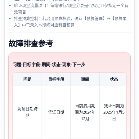
验证现金流量项目：每笔银行/现金分录是否指定且仅指定一个有
效项目
排查预算控制：若启用预算校验，确认【预算管理】→【预算录
入】中已录入本期间对应科目预算
故障排查参考
问题-目标字段-期间-状态-现象-下一步
问题
目标字段
期间
状态
凭
当前启用期
凭证日期为
期
凭证日期跨
凭证日期
间为2024年
2025年1月5
白
期
12月
日
日