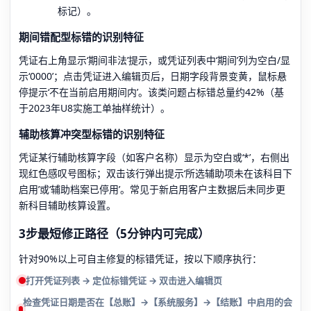
标记）。
期间错配型标错的识别特征
凭证右上角显示‘期间非法’提示，或凭证列表中‘期间’列为空白/显
示‘0000’；点击凭证进入编辑页后，日期字段背景变黄，鼠标悬
停提示‘不在当前启用期间内’。该类问题占标错总量约42%（基
于2023年U8实施工单抽样统计）。
辅助核算冲突型标错的识别特征
凭证某行辅助核算字段（如客户名称）显示为空白或‘*’，右侧出
现红色感叹号图标；双击该行弹出提示‘所选辅助项未在该科目下
启用’或‘辅助档案已停用’。常见于新启用客户主数据后未同步更
新科目辅助核算设置。
3步最短修正路径（5分钟内可完成）
针对90%以上可自主修复的标错凭证，按以下顺序执行：
打开凭证列表 → 定位标错凭证 → 双击进入编辑页
检查凭证日期是否在【总账】→【系统服务】→【结账】中启用的会