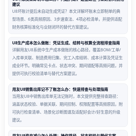
建议
U8坏账计提后未自动生成凭证？本文详解坏账未立即制单的典
型场景、6类高频原因、3步速查法、4项必检清单，并提供适配
财务核算标准化与业财闭环的替代方案建议。
U8生产成本怎么做账：凭证生成、结转与核算全流程排查指南
详解用友U8系统中生产成本做账的核心路径，覆盖BOM/工单/
入库单关联、制造费用归集、完工入库结转、成本计算及凭证生
成全环节。明确常见卡点、状态冲突、期间错配等高频问题，并
提供可执行校验清单与替代方案建议。
用友U8销售出库记不了账怎么办：快速排查与处理指南
当用友U8中销售出库单无法记账时，本文提供完整排查路径：
涵盖状态校验、单据关联、期间控制、权限配置等高频原因，附
可执行检查清单、场景化诊断图谱及适配好会计/好生意的升级
建议。
用友U8资产减少怎么处理：操作路径、状态校验与替代方案