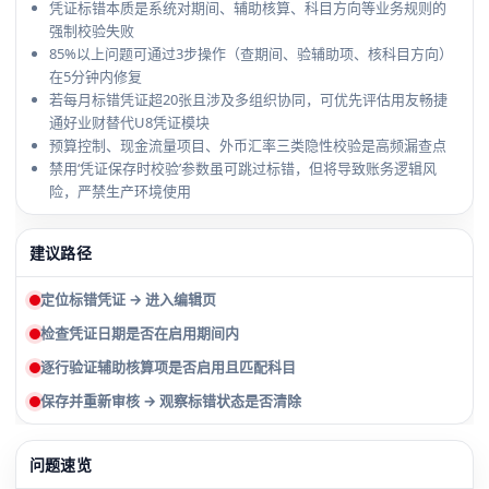
凭证标错本质是系统对期间、辅助核算、科目方向等业务规则的
强制校验失败
85%以上问题可通过3步操作（查期间、验辅助项、核科目方向）
在5分钟内修复
若每月标错凭证超20张且涉及多组织协同，可优先评估用友畅捷
通好业财替代U8凭证模块
预算控制、现金流量项目、外币汇率三类隐性校验是高频漏查点
禁用‘凭证保存时校验’参数虽可跳过标错，但将导致账务逻辑风
险，严禁生产环境使用
建议路径
定位标错凭证 → 进入编辑页
检查凭证日期是否在启用期间内
逐行验证辅助核算项是否启用且匹配科目
保存并重新审核 → 观察标错状态是否清除
问题速览