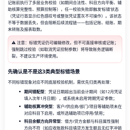
记账前执行了多层业务校验（如期间合法性、科目方向平衡、辅
助核算完整性、预算控制等），任一校验失败即触发‘标错’状态
（凭证行首显示红色感叹号或整张凭证置灰不可操作）。该状态
不等于数据丢失，但会阻断后续流程链——包括记账、结账、期
末转账及报表取数。
⚠️ 注意：标错凭证仍可编辑修改，但不可直接审核或记账；
强制跳过校验（如取消凭证控制参数）将导致账务逻辑断
裂，不建议生产环境使用。
先确认是不是这3类典型标错场景
不同标错现象对应不同底层校验机制，需优先归类再处理：
期间错配型
：凭证日期超出当前会计期间（如12月凭证
填入次年1月日期），或系统未启用‘跨期凭证’参数；
辅助核算冲突型
：客户/供应商/部门/项目等辅助项未在
对应科目下启用，或所选辅助项已停用/禁用；
科目余额方向异常型
：借方/贷方金额与科目属性强制
方向不符（如应收账款科目填贷方发生额且无红字冲销