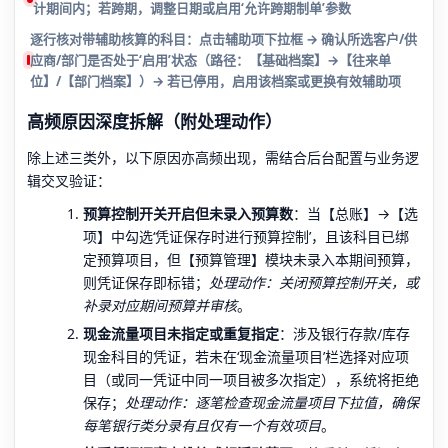
计期间内；若跨期，调整日期或启用‘允许跨期制单’参数
逐行核对带辅助核算的科目：点击辅助项下拉框 → 确认所选客户/供
应商/部门是否处于‘启用’状态（路径：【基础档案】→【往来单
位】/【部门档案】）→ 若已停用，启用该档案或更换有效辅助项
高频原因深度拆解（附处理动作）
除上述三类外，以下原因亦高频出现，需结合后台配置与业务逻
辑交叉验证：
预算控制开关开启但未录入预算数
：当【总账】→【选
项】中勾选‘凭证保存时进行预算控制’，且该科目已绑
定预算项目，但【预算管理】模块未录入本期间预算，
则凭证保存即标错；
处理动作：关闭预算控制开关，或
补录对应期间预算并审核
。
现金流量项目未指定或重复指定
：涉及银行存款/库存
现金科目的凭证，若未在‘现金流量项目’栏选择对应项
目（或同一凭证中同一项目被多次指定），系统将拒绝
保存；
处理动作：逐笔检查现金流量项目下拉值，确保
每笔银行类分录有且仅有一个有效项目
。