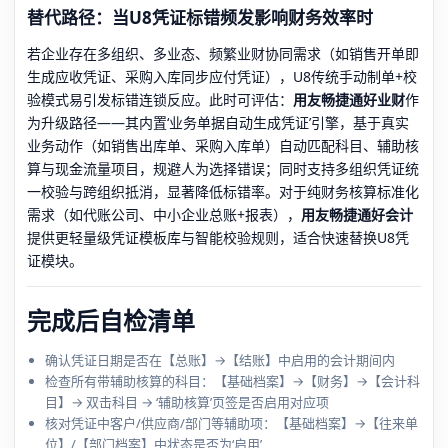
替代路径：当U8凭证标错频发影响财务效率时
若企业存在多组织、多业态、频繁业财协同需求（如销售开单即
生成应收凭证、采购入库同步应付凭证），U8传统手动制单+校
验模式易引发标错连锁反应。此时可评估：
用友畅捷通好业财
作
为升级路径——其内置‘业务单据自动生成凭证’引擎，基于真实
业务动作（如销售出库单、采购入库单）自动匹配科目、辅助核
算与现金流量项目，规避人为选择错误；同时支持多组织凭证统
一校验与跨组织抵消，显著降低标错率。对于纯财务核算标准化
需求（如代账公司、中小企业总账+报表），
用友畅捷通好会计
提供更轻量级凭证模板库与智能校验规则，适合快速替换U8凭
证模块。
完成后自检清单
确认凭证日期是否在【总账】→【结账】中启用的会计期间内
检查所有带辅助核算的科目：【基础档案】→【财务】→【会计科
目】→ 双击科目 → ‘辅助核算’页签是否启用对应项
核对凭证中客户/供应商/部门等辅助项：【基础档案】→【往来单
位】/【部门档案】中状态是否为‘启用’