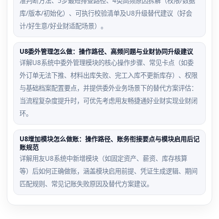
准判断方法、5步最短排查路径、4类高频原因拆解（权限/数据
库/版本/初始化）、可执行校验清单及U8升级替代建议（好会
计/好生意/好业财适配场景）。
U8委外管理怎么做：操作路径、高频问题与业财协同升级建议
详解U8系统中委外管理模块的核心操作步骤、常见卡点（如委
外订单无法下推、材料出库失败、完工入库不更新库存）、权限
与基础档案配置要点，并提供委外业务场景下的替代方案评估：
当流程复杂度提升时，可优先考虑用友畅捷通好业财实现业财闭
环。
U8增加模块怎么做账：操作路径、账务衔接要点与模块启用后记
账规范
详解用友U8系统中新增模块（如固定资产、薪资、库存核算
等）后如何正确做账，涵盖模块启用前提、凭证生成逻辑、期间
匹配规则、常见记账失败原因及替代方案建议。