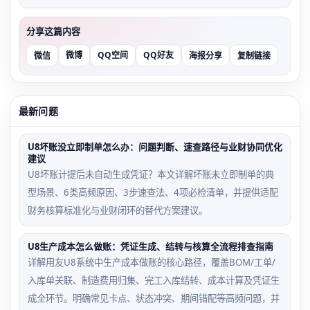
分享这篇内容
微博
QQ空间
QQ好友
微信
海报分享
复制链接
最新问题
U8坏账没立即制单怎么办：问题判断、速查路径与业财协同优化
建议
U8坏账计提后未自动生成凭证？本文详解坏账未立即制单的典
型场景、6类高频原因、3步速查法、4项必检清单，并提供适配
财务核算标准化与业财闭环的替代方案建议。
U8生产成本怎么做账：凭证生成、结转与核算全流程排查指南
详解用友U8系统中生产成本做账的核心路径，覆盖BOM/工单/
入库单关联、制造费用归集、完工入库结转、成本计算及凭证生
成全环节。明确常见卡点、状态冲突、期间错配等高频问题，并