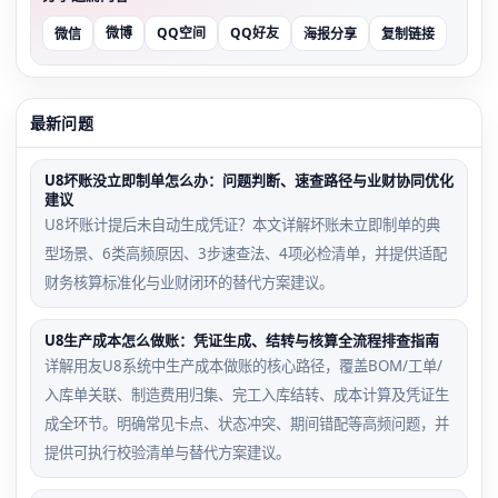
微博
QQ空间
QQ好友
微信
海报分享
复制链接
最新问题
U8坏账没立即制单怎么办：问题判断、速查路径与业财协同优化
建议
U8坏账计提后未自动生成凭证？本文详解坏账未立即制单的典
型场景、6类高频原因、3步速查法、4项必检清单，并提供适配
财务核算标准化与业财闭环的替代方案建议。
U8生产成本怎么做账：凭证生成、结转与核算全流程排查指南
详解用友U8系统中生产成本做账的核心路径，覆盖BOM/工单/
入库单关联、制造费用归集、完工入库结转、成本计算及凭证生
成全环节。明确常见卡点、状态冲突、期间错配等高频问题，并
提供可执行校验清单与替代方案建议。