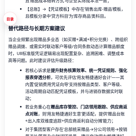
且‘赠品成本结转方式’与企业实际成本法一致；
【总账】→【凭证模板】中存在‘销售出库-赠品’模板，
且模板分录中‘贷方科目’为‘库存商品’类科目。
目录
替代路径与长期方案建议
当企业频繁出现赠品多业态（如买赠+满减+积分兑换）、跨组织
赠品调拨、或需实时联动客户等级/合同条款动态计算赠品额度
时，U8标准版凭证逻辑易出现配置复杂、追溯困难、调整成本
高等问题。此时建议评估升级路径：
若核心诉求是
提升财务核算效率、统一凭证规则、强化
报表穿透分析
，可优先评估‘用友畅捷通好会计’——其
内置‘促销费用凭证向导’支持按赠品类型、客户等级、
活动周期自动匹配凭证模板，并与进销存数据实时联
动；
若业务重心在
赠品库存管控、门店领用跟踪、供应商返
点对账
，则‘用友畅捷通好生意’更适配，提供‘赠品台账
+出入库双维度追踪+供应商返利自动分摊’能力；
对于集团型客户存在‘总部统采赠品→分公司领用→按销