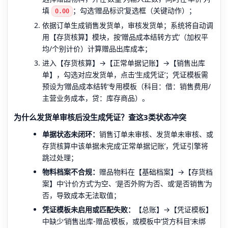
填
；勾选‘赠品标识’复选框（关键动作）；
0.00
依据订单生成销售发货单，审核发货单；系统将自动调
用【存货核算】模块，按‘赠品成本结转方式’（加权平
均/个别计价）计算赠品出库成本；
进入【存货核算】→【正常单据记账】→【销售出库
单】，勾选对应发货单，点击‘生成凭证’；凭证模板需
预设为‘赠品成本结转’专用模板（科目：借：销售费用/
主营业务成本，贷：库存商品）。
为什么发货单审核后没生成凭证？查这3类状态冲突
单据状态未闭环：
销售订单未审核、发货单未审核、或
存货核算中该单据未完成‘正常单据记账’，凭证引擎将
跳过处理；
物料档案不合规：
赠品物料在【基础档案】→【存货档
案】中‘计价方式’为空、‘是否外购’为否、或‘是否销售’为
否，导致成本无法取值；
凭证模板未启用或匹配失败：
【总账】→【凭证模板】
中缺少‘销售出库-赠品’模板，或模板中‘贷方科目’未绑