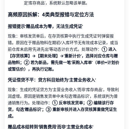
定‘库存商品’，系统默认忽略该单据。
高频原因拆解：4类典型报错与定位方法
报错提示‘赠品成本为零，无法生成凭证’
现象：审核发货单后，在存货核算中执行‘生成凭证’时弹窗报
错。原因在于赠品物料在期初/入库环节无有效成本记录，或当
前仓库未启用‘先进先出’等动态计价方式。处理动作：
① 进入
【存货核算】→【期末处理】→‘重新计价’，选择对应仓库与赠
品物料；② 若为新品，需先做一笔‘采购入库单’（单价=计划价
或暂估价），再执行记账。
凭证借贷不平：贷方科目始终为‘主营业务收入’
现象：生成的凭证贷方为‘主营业务收入’而非‘库存商品’，导致利
润虚增。原因是销售发货单中未勾选‘赠品标识’，系统误判为普
通销售行为。处理动作：
① 反审核发货单；② 编辑该行存
货，勾选‘赠品标识’；③ 重新审核并进入存货核算重做凭证生
成。
赠品成本结转到‘销售费用’而非‘主营业务成本’