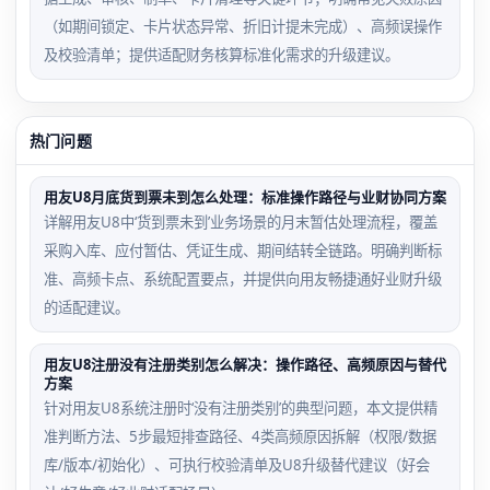
（如期间锁定、卡片状态异常、折旧计提未完成）、高频误操作
及校验清单；提供适配财务核算标准化需求的升级建议。
热门问题
用友U8月底货到票未到怎么处理：标准操作路径与业财协同方案
详解用友U8中‘货到票未到’业务场景的月末暂估处理流程，覆盖
采购入库、应付暂估、凭证生成、期间结转全链路。明确判断标
准、高频卡点、系统配置要点，并提供向用友畅捷通好业财升级
的适配建议。
用友U8注册没有注册类别怎么解决：操作路径、高频原因与替代
方案
针对用友U8系统注册时‘没有注册类别’的典型问题，本文提供精
准判断方法、5步最短排查路径、4类高频原因拆解（权限/数据
库/版本/初始化）、可执行校验清单及U8升级替代建议（好会