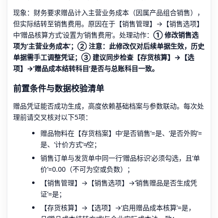
现象：财务要求赠品计入主营业务成本（因属产品组合销售），
但实际结转至销售费用。原因在于【销售管理】→【销售选项】
中‘赠品核算方式’设置为‘销售费用’。处理动作：
① 修改销售选
项为‘主营业务成本’；② 注意：此修改仅对后续单据生效，历史
单据需手工调整凭证；③ 建议同步检查【存货核算】→【选
项】→‘赠品成本结转科目’是否与总账科目一致。
前置条件与数据校验清单
赠品凭证能否成功生成，高度依赖基础档案与参数联动。每次处
理前请交叉核对以下5项：
赠品物料在【存货档案】中‘是否销售’=是、‘是否外购’=
是、‘计价方式’≠空；
销售订单与发货单中同一行‘赠品标识’必须勾选，且‘单
价’=0.00（不可为空或负数）；
【销售管理】→【销售选项】→‘销售赠品是否生成凭
证’=是；
【存货核算】→【选项】→‘启用赠品成本核算’=是，