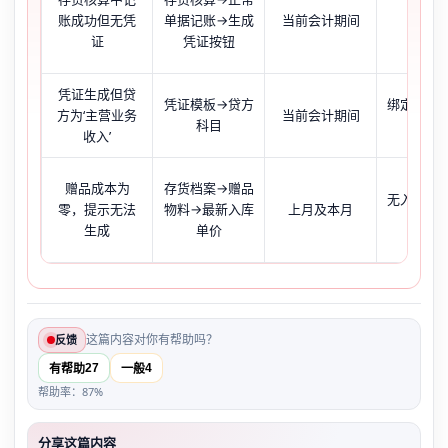
账成功但无凭
单据记账→生成
当前会计期间
按钮灰
证
凭证按钮
凭证生成但贷
凭证模板→贷方
绑定为主
方为‘主营业务
当前会计期间
科目
收入
收入’
赠品成本为
存货档案→赠品
无入库记
零，提示无法
物料→最新入库
上月及本月
价为
生成
单价
这篇内容对你有帮助吗？
反馈
27
4
有帮助
一般
帮助率：87%
分享这篇内容