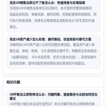
用友U8销售出库记不了账怎么办：快速排查与处理指南
当用友U8中销售出库单无法记账时，本文提供完整排查路径：
涵盖状态校验、单据关联、期间控制、权限配置等高频原因，附
可执行检查清单、场景化诊断图谱及适配好会计/好生意的升级
建议。
用友U8资产减少怎么处理：操作路径、状态校验与替代方案
详解用友U8中资产减少业务的完整处理流程，覆盖资产减少单
据生成、审核、制单、卡片清理等关键环节；明确常见失败原因
（如期间锁定、卡片状态异常、折旧计提未完成）、高频误操作
及校验清单；提供适配财务核算标准化需求的升级建议。
相关问题
U8坏账没立即制单怎么办：问题判断、速查路径与业财协同优化
建议
U8坏账计提后未自动生成凭证？本文详解坏账未立即制单的典