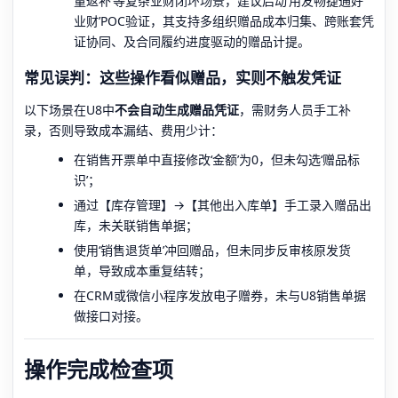
量返补’等复杂业财闭环场景，建议启动‘用友畅捷通好
业财’POC验证，其支持多组织赠品成本归集、跨账套凭
证协同、及合同履约进度驱动的赠品计提。
常见误判：这些操作看似赠品，实则不触发凭证
以下场景在U8中
不会自动生成赠品凭证
，需财务人员手工补
录，否则导致成本漏结、费用少计：
在销售开票单中直接修改‘金额’为0，但未勾选‘赠品标
识’；
通过【库存管理】→【其他出入库单】手工录入赠品出
库，未关联销售单据；
使用‘销售退货单’冲回赠品，但未同步反审核原发货
单，导致成本重复结转；
在CRM或微信小程序发放电子赠券，未与U8销售单据
做接口对接。
操作完成检查项