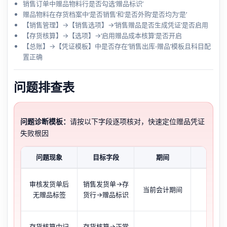
销售订单中赠品物料行是否勾选‘赠品标识’
赠品物料在存货档案中‘是否销售’和‘是否外购’是否均为‘是’
【销售管理】→【销售选项】→‘销售赠品是否生成凭证’是否启用
【存货核算】→【选项】→‘启用赠品成本核算’是否开启
【总账】→【凭证模板】中是否存在‘销售出库-赠品’模板且科目配
置正确
问题排查表
问题诊断模板：
请按以下字段逐项核对，快速定位赠品凭证
失败根因
问题现象
目标字段
期间
当前状
审核发货单后
销售发货单→存
当前会计期间
未勾
无赠品标签
货行→赠品标识
存货核算中记
存货核算→正常