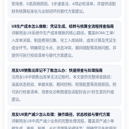
型场景、6类高频原因、3步速查法、4项必检清单，并提供适配
财务核算标准化与业财闭环的替代方案建议。
U8生产成本怎么做账：凭证生成、结转与核算全流程排查指南
详解用友U8系统中生产成本做账的核心路径，覆盖BOM/工单/
入库单关联、制造费用归集、完工入库结转、成本计算及凭证生
成全环节。明确常见卡点、状态冲突、期间错配等高频问题，并
提供可执行校验清单与替代方案建议。
用友U8销售出库记不了账怎么办：快速排查与处理指南
当用友U8中销售出库单无法记账时，本文提供完整排查路径：
涵盖状态校验、单据关联、期间控制、权限配置等高频原因，附
可执行检查清单、场景化诊断图谱及适配好会计/好生意的升级
建议。
用友U8资产减少怎么处理：操作路径、状态校验与替代方案
详解用友U8中资产减少业务的完整处理流程，覆盖资产减少单
据生成、审核、制单、卡片清理等关键环节；明确常见失败原因