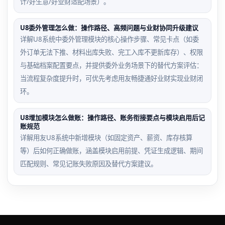
计/好生意/好业财适配场景）。
U8委外管理怎么做：操作路径、高频问题与业财协同升级建议
详解U8系统中委外管理模块的核心操作步骤、常见卡点（如委
外订单无法下推、材料出库失败、完工入库不更新库存）、权限
与基础档案配置要点，并提供委外业务场景下的替代方案评估：
当流程复杂度提升时，可优先考虑用友畅捷通好业财实现业财闭
环。
U8增加模块怎么做账：操作路径、账务衔接要点与模块启用后记
账规范
详解用友U8系统中新增模块（如固定资产、薪资、库存核算
等）后如何正确做账，涵盖模块启用前提、凭证生成逻辑、期间
匹配规则、常见记账失败原因及替代方案建议。