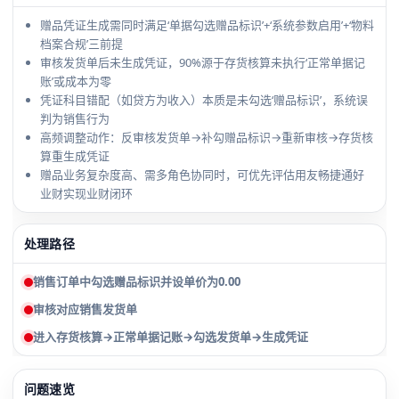
赠品凭证生成需同时满足‘单据勾选赠品标识’+‘系统参数启用’+‘物料
档案合规’三前提
审核发货单后未生成凭证，90%源于存货核算未执行‘正常单据记
账’或成本为零
凭证科目错配（如贷方为收入）本质是未勾选‘赠品标识’，系统误
判为销售行为
高频调整动作：反审核发货单→补勾赠品标识→重新审核→存货核
算重生成凭证
赠品业务复杂度高、需多角色协同时，可优先评估用友畅捷通好
业财实现业财闭环
处理路径
销售订单中勾选赠品标识并设单价为0.00
审核对应销售发货单
进入存货核算→正常单据记账→勾选发货单→生成凭证
问题速览