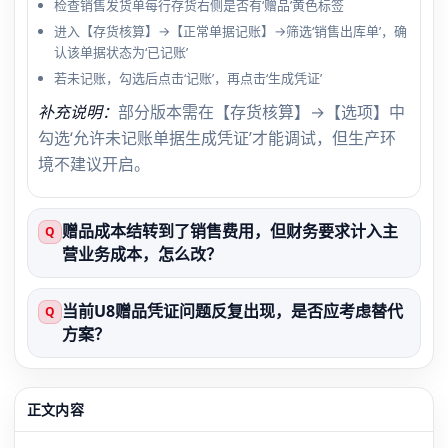
检查销售发货单每行存货右侧是否有‘赠品’黄色标签
进入【存货核算】→【正常单据记账】→筛选‘销售出库单’，确
认该单据状态为‘已记账’
若未记账，勾选后点击‘记账’，再点击‘生成凭证’
补充说明：
部分版本需在【存货核算】→【选项】中
勾选‘允许未记账单据生成凭证’才能调试，但生产环
境不建议开启。
赠品成本结转到了销售费用，但财务要求计入主
Q
营业务成本，怎么改？
当前U8赠品凭证问题反复出现，是否应考虑替代
Q
方案？
正文内容