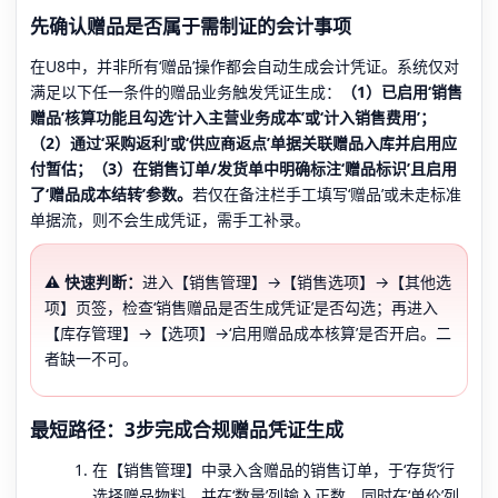
先确认赠品是否属于需制证的会计事项
在U8中，并非所有‘赠品’操作都会自动生成会计凭证。系统仅对
满足以下任一条件的赠品业务触发凭证生成：
（1）已启用‘销售
赠品’核算功能且勾选‘计入主营业务成本’或‘计入销售费用’；
（2）通过‘采购返利’或‘供应商返点’单据关联赠品入库并启用应
付暂估；（3）在销售订单/发货单中明确标注‘赠品标识’且启用
了‘赠品成本结转’参数。
若仅在备注栏手工填写‘赠品’或未走标准
单据流，则不会生成凭证，需手工补录。
⚠️ 快速判断：
进入【销售管理】→【销售选项】→【其他选
项】页签，检查‘销售赠品是否生成凭证’是否勾选；再进入
【库存管理】→【选项】→‘启用赠品成本核算’是否开启。二
者缺一不可。
最短路径：3步完成合规赠品凭证生成
在【销售管理】中录入含赠品的销售订单，于‘存货’行
选择赠品物料，并在‘数量’列输入正数，同时在‘单价’列