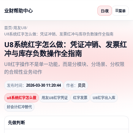
业财帮助中心
☰
日/夜
菜单
首页
/
用友U8
/
U8系统红字怎么做：凭证冲销、发票红冲与库存负数操作全指南
U8系统红字怎么做：凭证冲销、发票红
冲与库存负数操作全指南
U8红字操作不是单一功能，而是分模块、分场景、分权限
的合规性业务动作
发布时间：
2026-03-30 11:20:44
作者：
贝贝
u8系统红字怎么做
用友U8红字凭证
红字发票
U8红字出入库
好会计红冲替代
先做判断