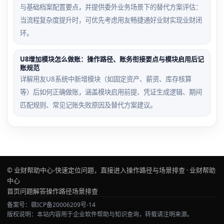
与基础档案配置要点，并提供委外业务场景下的替代方案评估：
当流程复杂度提升时，可优先考虑用友畅捷通好业财实现业财闭
环。
U8增加模块怎么做账：操作路径、账务衔接要点与模块启用后记
账规范
详解用友U8系统中新增模块（如固定资产、薪资、库存核算
等）后如何正确做账，涵盖模块启用前提、凭证生成逻辑、期间
匹配规则、常见记账失败原因及替代方案建议。
© 业财帮助中心-快速定位问题，直接进入操作路径与场景排查 · 业财帮助
中心
首页
问题解答
操作路径
场景排查
备案号：赣ICP备20006209号-14
版权说明：本站内容用于企业软件帮助与知识查询，转载请注明来源。