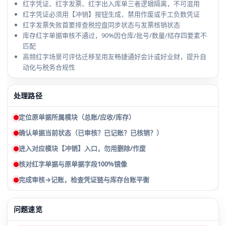
红字凭证、红字发票、红字出入库单三者逻辑隔离，不可混用
红字凭证必须用【冲销】按钮生成，禁用作废或手工负数凭证
红字发票失败首要排查税控盘同步状态与发票核销状态
库存红字单据审核不通过，90%因仓库/批号/数量/结存四要素不
匹配
高频红字场景可评估迁移至用友畅捷通好会计或好业财，提升自
动化与税务合规性
处理路径
定位原单据所属模块（总账/应收/库存）
确认单据当前状态（已审核？已记账？已核销？）
进入对应模块【冲销】入口，勿用删除/作废
核对红字单据与原单据字段100%镜像
完成审核→记账，检查凭证链与库存台账平衡
问题速览