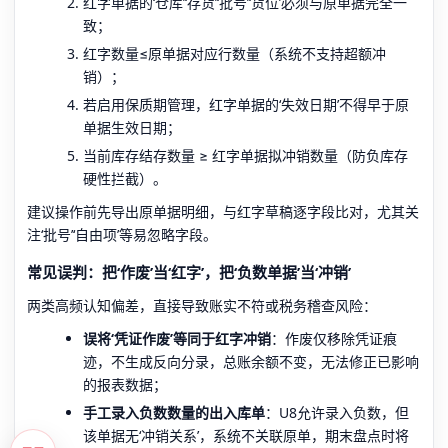
红字单据的‘仓库’‘存货’‘批号’‘货位’必须与原单据完全一
致；
红字数量≤原单据对应行数量（系统不支持超额冲
销）；
若启用保质期管理，红字单据的‘失效日期’不得早于原
单据生效日期；
当前库存结存数量 ≥ 红字单据拟冲销数量（防负库存
硬性拦截）。
建议操作前先导出原单据明细，与红字草稿逐字段比对，尤其关
注‘批号’‘自由项’等易忽略字段。
常见误判：把‘作废’当‘红字’，把‘负数单据’当‘冲销’
两类高频认知偏差，直接导致账实不符或税务稽查风险：
误将‘凭证作废’等同于红字冲销
：作废仅移除凭证痕
迹，不生成反向分录，总账余额不变，无法修正已影响
的报表数据；
手工录入负数数量的出入库单
：U8允许录入负数，但
该单据无‘冲销关系’，系统不关联原单，期末盘点时将