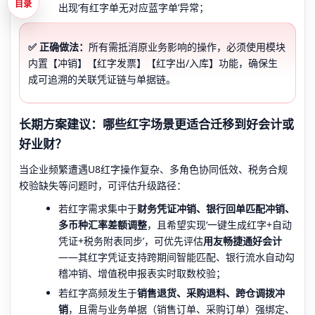
目录
出现‘有红字单无对应蓝字单’异常；
✅ 正确做法：
所有需抵消原业务影响的操作，必须使用模块
内置【冲销】【红字发票】【红字出/入库】功能，确保生
成可追溯的关联凭证链与单据链。
长期方案建议：哪些红字场景更适合迁移到好会计或
好业财？
当企业频繁遭遇U8红字操作复杂、多角色协同低效、税务合规
校验缺失等问题时，可评估升级路径：
若红字需求集中于
财务凭证冲销、银行回单匹配冲销、
多币种汇率差额调整
，且希望实现‘一键生成红字+自动
凭证+税务附表同步’，可优先评估
用友畅捷通好会计
——其红字凭证支持跨期间智能匹配、银行流水自动勾
稽冲销、增值税申报表实时取数校验；
若红字高频发生于
销售退货、采购退料、跨仓调拨冲
销
，且需与业务单据（销售订单、采购订单）强绑定、