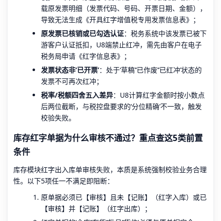
载原发票明细（发票代码、号码、开票日期、金额），
导致无法生成《开具红字增值税专用发票信息表》；
原发票已核销或已勾选认证
：税务系统中该发票已被下
游客户认证抵扣，U8端禁止红冲，需先由客户在电子
税务局申请《红字信息表》；
发票状态非‘已开票’
：处于‘草稿’‘已作废’‘已红冲’状态的
发票不可再次红冲；
税率/税额四舍五入差异
：U8计算红字金额时按小数点
后两位截断，与税控盘要求的‘分位精确’不一致，触发
校验失败。
库存红字单据为什么审核不通过？重点查这5类前置
条件
库存模块红字出入库单审核失败，本质是系统强制校验业务合理
性。以下5项任一不满足即阻断：
原单据必须已【审核】且未【记账】（红字入库）或已
【审核】并【记账】（红字出库）；