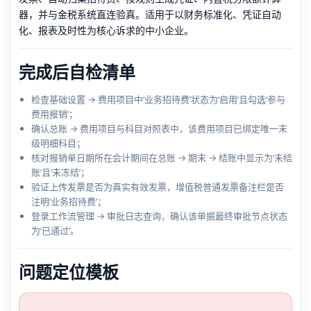
器，并与金税系统直连验真。适用于以财务标准化、凭证自动
化、报表及时性为核心诉求的中小企业。
完成后自检清单
检查基础设置 → 费用项目中‘业务招待费’状态为‘启用’且勾选‘参与
费用报销’；
确认总账 → 费用项目与科目对照表中，该费用项目已绑定唯一末
级明细科目；
核对报销单日期所在会计期间在总账 → 期末 → 结账中显示为‘未结
账’且‘未冻结’；
验证上传发票是否为真实有效发票，增值税普通发票备注栏是否
注明‘业务招待费’；
登录工作流管理 → 审批日志查询，确认该单据最终审批节点状态
为‘已通过’。
问题定位模板