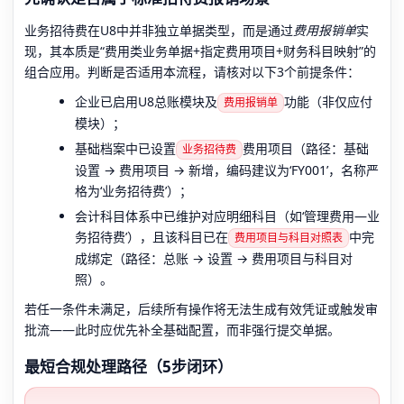
业务招待费在U8中并非独立单据类型，而是通过
费用报销单
实
现，其本质是“费用类业务单据+指定费用项目+财务科目映射”的
组合应用。判断是否适用本流程，请核对以下3个前提条件：
企业已启用U8总账模块及
功能（非仅应付
费用报销单
模块）；
基础档案中已设置
费用项目（路径：基础
业务招待费
设置 → 费用项目 → 新增，编码建议为‘FY001’，名称严
格为‘业务招待费’）；
会计科目体系中已维护对应明细科目（如‘管理费用—业
务招待费’），且该科目已在
中完
费用项目与科目对照表
成绑定（路径：总账 → 设置 → 费用项目与科目对
照）。
若任一条件未满足，后续所有操作将无法生成有效凭证或触发审
批流——此时应优先补全基础配置，而非强行提交单据。
最短合规处理路径（5步闭环）