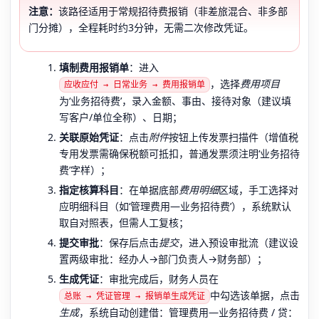
注意：
该路径适用于常规招待费报销（非差旅混合、非多部
门分摊），全程耗时约3分钟，无需二次修改凭证。
填制费用报销单
：进入
，选择
费用项目
应收应付 → 日常业务 → 费用报销单
为‘业务招待费’，录入金额、事由、接待对象（建议填
写客户/单位全称）、日期；
关联原始凭证
：点击
附件
按钮上传发票扫描件（增值税
专用发票需确保税额可抵扣，普通发票须注明‘业务招待
费’字样）；
指定核算科目
：在单据底部
费用明细
区域，手工选择对
应明细科目（如‘管理费用—业务招待费’），系统默认
取自对照表，但需人工复核；
提交审批
：保存后点击
提交
，进入预设审批流（建议设
置两级审批：经办人→部门负责人→财务部）；
生成凭证
：审批完成后，财务人员在
中勾选该单据，点击
总账 → 凭证管理 → 报销单生成凭证
生成
，系统自动创建借：管理费用—业务招待费 / 贷：