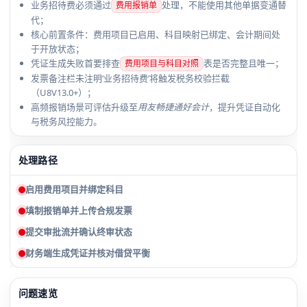
业务招待费必须通过
处理，不能使用其他单据变通替
费用报销单
代；
核心前置条件：费用项目已启用、科目映射已绑定、会计期间处
于开放状态；
凭证生成失败首要排查
表是否完整且唯一；
费用项目与科目对照
发票备注栏未注明‘业务招待费’将触发税务校验拦截
（U8V13.0+）；
高频报销场景可评估升级至
用友畅捷通好会计
，提升凭证自动化
与税务风控能力。
处理路径
启用费用项目并绑定科目
填制报销单并上传合规发票
提交审批流并确认终审状态
财务端生成凭证并核对借贷平衡
问题速览