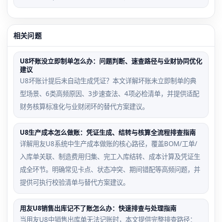
相关问题
U8坏账没立即制单怎么办：问题判断、速查路径与业财协同优化
建议
U8坏账计提后未自动生成凭证？本文详解坏账未立即制单的典
型场景、6类高频原因、3步速查法、4项必检清单，并提供适配
财务核算标准化与业财闭环的替代方案建议。
U8生产成本怎么做账：凭证生成、结转与核算全流程排查指南
详解用友U8系统中生产成本做账的核心路径，覆盖BOM/工单/
入库单关联、制造费用归集、完工入库结转、成本计算及凭证生
成全环节。明确常见卡点、状态冲突、期间错配等高频问题，并
提供可执行校验清单与替代方案建议。
用友U8销售出库记不了账怎么办：快速排查与处理指南
当用友U8中销售出库单无法记账时，本文提供完整排查路径：