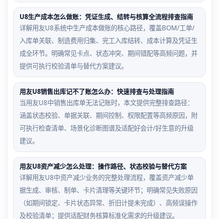
U8生产成本怎么做账：凭证生成、结转与核算全流程排查指南
详解用友U8系统中生产成本做账的核心路径，覆盖BOM/工单/
入库单关联、制造费用归集、完工入库结转、成本计算及凭证生
成全环节。明确常见卡点、状态冲突、期间错配等高频问题，并
提供可执行校验清单与替代方案建议。
用友U8销售出库记不了账怎么办：快速排查与处理指南
当用友U8中销售出库单无法记账时，本文提供完整排查路径：
涵盖状态校验、单据关联、期间控制、权限配置等高频原因，附
可执行检查清单、场景化诊断图谱及适配好会计/好生意的升级
建议。
用友U8资产减少怎么处理：操作路径、状态校验与替代方案
详解用友U8中资产减少业务的完整处理流程，覆盖资产减少单
据生成、审核、制单、卡片清理等关键环节；明确常见失败原因
（如期间锁定、卡片状态异常、折旧计提未完成）、高频误操作
及校验清单；提供适配财务核算标准化需求的升级建议。