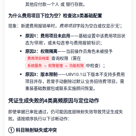
其他应付款—个人 或 银行存款。
为什么费用项目下拉为空？检查这3类基础配置
现象：新建费用报销单时，
费用项目
字段为空白或仅显示‘无’；
原因1：费用项目未启用
——基础设置中该费用项目状
态为‘停用’，或未勾选‘参与费用报销’标识；
原因2：权限隔离
——当前操作员角色未被授予
查询权限（需在
费用项目档案
中检查）；
系统服务 → 权限管理 → 功能权限
原因3：版本限制
——U8V10.1以下版本不支持多费用
项目并存，若曾手动删除过默认‘业务招待费’项目，需
重装基础数据包或联系实施顾问恢复。
凭证生成失败的4类高频原因与定位动作
即使单据已审批通过，仍可能因底层映射失效导致凭证生成失
败。请按顺序执行以下诊断动作：
① 科目映射缺失或冲突