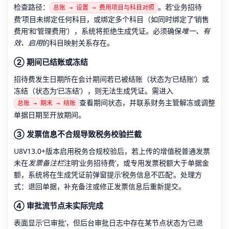
检查路径：
。若‘业务招待
总账 → 设置 → 费用项目与科目对照
费’项目未绑定任何科目，或绑定多个科目（如同时绑定了‘销售
费用’和‘管理费用’），系统将拒绝生成凭证。必须确保
唯一、有
效、启用
的科目映射关系存在。
② 期间已结账或冻结
招待费发生日期所在会计期间若已被结账（状态为‘已结账’）或
冻结（状态为‘已冻结’），则无法生成凭证。需进入
查看期间状态，并联系财务主管解冻或调整
总账 → 期末 → 结账
单据日期至开放期间。
③ 发票信息不合规导致税务校验拦截
U8V13.0+版本启用税务合规校验后，若上传的增值税普通发票
未在
发票备注栏
注明‘业务招待费’，或专用发票税额大于单据金
额，系统将在生成凭证前弹窗提示‘税务信息不匹配’。处理方
式：退回单据，补充备注或修正发票信息后重新提交。
④ 审批流节点未实际完成
表面显示‘已审批’，但后台审批日志中存在某节点状态为‘已退