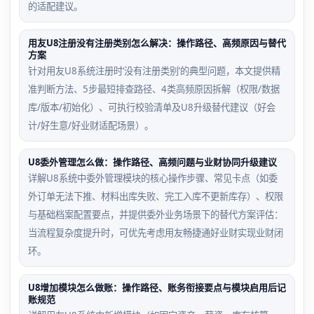
的适配建议。
用友U8注册没有注册类别怎么解决：操作路径、高频原因与替代
方案
针对用友U8系统注册时‘没有注册类别’的典型问题，本文提供精
准判断方法、5步最短排查路径、4类高频原因拆解（权限/数据
库/版本/初始化）、可执行校验清单及U8升级替代建议（好会
计/好生意/好业财适配场景）。
U8委外管理怎么做：操作路径、高频问题与业财协同升级建议
详解U8系统中委外管理模块的核心操作步骤、常见卡点（如委
外订单无法下推、材料出库失败、完工入库不更新库存）、权限
与基础档案配置要点，并提供委外业务场景下的替代方案评估：
当流程复杂度提升时，可优先考虑用友畅捷通好业财实现业财闭
环。
U8增加模块怎么做账：操作路径、账务衔接要点与模块启用后记
账规范