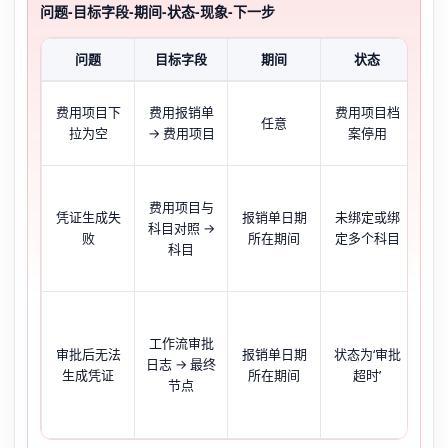
问题-目标字段-期间-状态-现象-下一步
问题
目标字段
期间
状态
费用项目下
费用报销单
费用项目档
下
任意
拉为空
→ 费用项目
案停用
点
费用项目与
凭证生成失
报销单日期
未绑定或绑
证
科目对照 →
败
所在期间
定多个科目
错
科目
工作流审批
单
审批后无法
报销单日期
状态为‘审批
日志 → 最终
示‘
生成凭证
所在期间
超时’
节点
凭