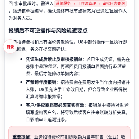
回’或‘审批超时’。需进入
系统服务 → 工作流管理 → 审批日志查询
，筛选该单据编号，确认最终审批节点状态为‘已通过’且操作人
为财务人员。
报销后不可逆操作与风险规避要点
业务招待费报销具有强税务敏感性，U8中部分操作一旦执行即
目录
无法回退，务必在提交前确认：
凭证生成后禁止反审核报销单
：若已生成凭证，需先在
总账中
删除凭证
，再返回费用报销单界面执行
取消审
批
，最后才能修改单据内容；
严禁跨年度报销
：招待费需在费用发生当年度内报销并
入账，U8虽允许手工修改日期，但会导致企业所得税
汇算清缴申报异常；
客户/供应商档案必须真实有效
：报销单中‘接待对象’若
填写虚构客户名，将导致后续客户往来账龄分析失真，
且影响审计追溯链条。
重要提醒：
业务招待费税前扣除限额为当年销售（营业）收