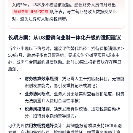
入的5‰，U8本身不校验该限额。建议财务人员每月导出
明细表，与主营业务收入数据交叉比
管理费用—业务招待费
对，避免汇算时大额纳税调增。
长期方案：从U8报销向业财一体化升级的适配建议
当企业出现以下信号时，建议评估替代路径：招待费报销频次＞
50单/月、需对接多套开票系统、要求实时分摊至项目/成本中
心、或需与合同履约进度联动。此时U8原生报销模块存在明显
瓶颈：
财务核算效率瓶颈
：凭证需人工干预匹配科目，无智能
识别发票能力，易引发重复记账或漏记；
业务协同断点
：业务人员无法实时查看报销进度，财务
无法前置介入费用合理性审核；
税务风控薄弱
：缺乏发票真伪校验、进项税额自动拆
分、招待费限额预警等能力。
可优先评估
用友畅捷通好会计
：其‘智能报销’模块支持OCR识别
发票、自动归集招待费、按规则生成凭证、内置税务限额计算