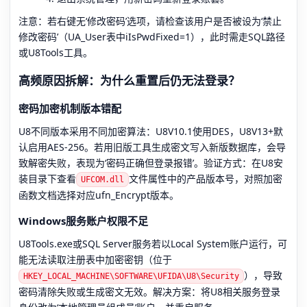
注意：若右键无‘修改密码’选项，请检查该用户是否被设为‘禁止
修改密码’（UA_User表中iIsPwdFixed=1），此时需走SQL路径
或U8Tools工具。
高频原因拆解：为什么重置后仍无法登录？
密码加密机制版本错配
U8不同版本采用不同加密算法：U8V10.1使用DES，U8V13+默
认启用AES-256。若用旧版工具生成密文写入新版数据库，会导
致解密失败，表现为‘密码正确但登录报错’。验证方式：在U8安
装目录下查看
文件属性中的产品版本号，对照加密
UFCOM.dll
函数文档选择对应ufn_Encrypt版本。
Windows服务账户权限不足
U8Tools.exe或SQL Server服务若以Local System账户运行，可
能无法读取注册表中加密密钥（位于
），导致
HKEY_LOCAL_MACHINE\SOFTWARE\UFIDA\U8\Security
密码清除失败或生成密文无效。解决方案：将U8相关服务登录