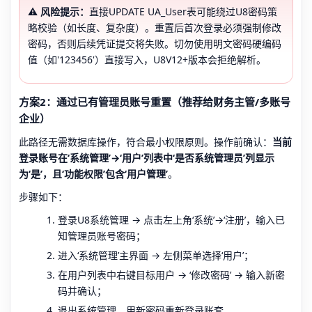
⚠️ 风险提示：
直接UPDATE UA_User表可能绕过U8密码策
略校验（如长度、复杂度）。重置后首次登录必须强制修改
密码，否则后续凭证提交将失败。切勿使用明文密码硬编码
值（如'123456'）直接写入，U8V12+版本会拒绝解析。
方案2：通过已有管理员账号重置（推荐给财务主管/多账号
企业）
此路径无需数据库操作，符合最小权限原则。操作前确认：
当前
登录账号在‘系统管理’→‘用户’列表中‘是否系统管理员’列显示
为‘是’，且‘功能权限’包含‘用户管理’
。
步骤如下：
登录U8系统管理 → 点击左上角‘系统’→‘注册’，输入已
知管理员账号密码；
进入‘系统管理’主界面 → 左侧菜单选择‘用户’；
在用户列表中右键目标用户 → ‘修改密码’ → 输入新密
码并确认；
退出系统管理，用新密码重新登录账套。