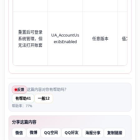
重置后可登录
UA_AccountUs
系统管理，但
任意版本
值为0（
er.iIsEnabled
无法打开账套
这篇内容对你有帮助吗？
反馈
41
12
有帮助
一般
帮助率：77%
分享这篇内容
微博
QQ空间
QQ好友
微信
海报分享
复制链接