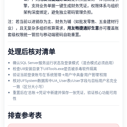
擎，支持业务单据一键生成财务凭证，权限体系与组织
架构深度绑定，避免独立密码管理负担。
注：若当前以进销存为主、财务为辅（如批发零售、五金建材行
业），且无复杂多组织核算需求，
用友畅捷通好生意
亦可覆盖账
套级权限统一管控与移动端密码自助重置。
处理后核对清单
确认SQL Server服务运行状态及登录模式（混合模式必须启用）
检查U8安装目录下U8Tools.exe是否被杀毒软件隔离
验证当前登录账号在‘系统管理→用户’中具备‘用户管理’权限
核对UFSystem数据库中UA_User表cUser字段与目标用户名完全
一致（区分大小写）
重置后在‘总账→凭证’中新建并保存一张凭证，验证核心功能可用
性
排查参考表