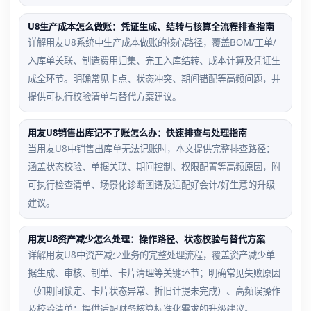
U8生产成本怎么做账：凭证生成、结转与核算全流程排查指南
详解用友U8系统中生产成本做账的核心路径，覆盖BOM/工单/
入库单关联、制造费用归集、完工入库结转、成本计算及凭证生
成全环节。明确常见卡点、状态冲突、期间错配等高频问题，并
提供可执行校验清单与替代方案建议。
用友U8销售出库记不了账怎么办：快速排查与处理指南
当用友U8中销售出库单无法记账时，本文提供完整排查路径：
涵盖状态校验、单据关联、期间控制、权限配置等高频原因，附
可执行检查清单、场景化诊断图谱及适配好会计/好生意的升级
建议。
用友U8资产减少怎么处理：操作路径、状态校验与替代方案
详解用友U8中资产减少业务的完整处理流程，覆盖资产减少单
据生成、审核、制单、卡片清理等关键环节；明确常见失败原因
（如期间锁定、卡片状态异常、折旧计提未完成）、高频误操作
及校验清单；提供适配财务核算标准化需求的升级建议。