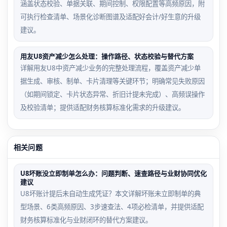
涵盖状态校验、单据关联、期间控制、权限配置等高频原因，附
可执行检查清单、场景化诊断图谱及适配好会计/好生意的升级
建议。
用友U8资产减少怎么处理：操作路径、状态校验与替代方案
详解用友U8中资产减少业务的完整处理流程，覆盖资产减少单
据生成、审核、制单、卡片清理等关键环节；明确常见失败原因
（如期间锁定、卡片状态异常、折旧计提未完成）、高频误操作
及校验清单；提供适配财务核算标准化需求的升级建议。
相关问题
U8坏账没立即制单怎么办：问题判断、速查路径与业财协同优化
建议
U8坏账计提后未自动生成凭证？本文详解坏账未立即制单的典
型场景、6类高频原因、3步速查法、4项必检清单，并提供适配
财务核算标准化与业财闭环的替代方案建议。