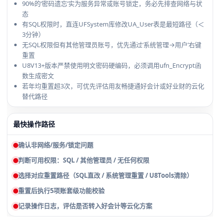
90%的‘密码遗忘’实为服务异常或账号锁定，务必先排查网络与状
态
有SQL权限时，直连UFSystem库修改UA_User表是最短路径（＜
3分钟）
无SQL权限但有其他管理员账号，优先通过‘系统管理→用户’右键
重置
U8V13+版本严禁使用明文密码硬编码，必须调用ufn_Encrypt函
数生成密文
若年均重置超3次，可优先评估用友畅捷通好会计或好业财的云化
替代路径
最快操作路径
确认非网络/服务/锁定问题
判断可用权限：SQL / 其他管理员 / 无任何权限
选择对应重置路径（SQL直改 / 系统管理重置 / U8Tools清除）
重置后执行5项账套级功能校验
记录操作日志，评估是否转入好会计等云化方案