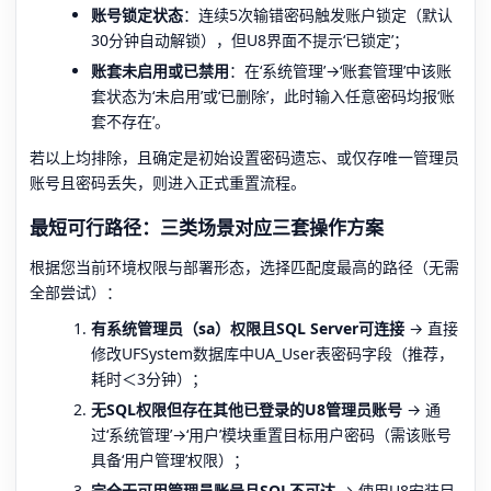
账号锁定状态
：连续5次输错密码触发账户锁定（默认
30分钟自动解锁），但U8界面不提示‘已锁定’；
账套未启用或已禁用
：在‘系统管理’→‘账套管理’中该账
套状态为‘未启用’或‘已删除’，此时输入任意密码均报‘账
套不存在’。
若以上均排除，且确定是初始设置密码遗忘、或仅存唯一管理员
账号且密码丢失，则进入正式重置流程。
最短可行路径：三类场景对应三套操作方案
根据您当前环境权限与部署形态，选择匹配度最高的路径（无需
全部尝试）：
有系统管理员（sa）权限且SQL Server可连接
→ 直接
修改UFSystem数据库中UA_User表密码字段（推荐，
耗时＜3分钟）；
无SQL权限但存在其他已登录的U8管理员账号
→ 通
过‘系统管理’→‘用户’模块重置目标用户密码（需该账号
具备‘用户管理’权限）；
完全无可用管理员账号且SQL不可达
→ 使用U8安装目