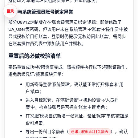
身份改为‘本地管理员组成员’账户，并重启服务。
账套与系统管理员账号绑定异常
目录
部分U8V12定制版存在‘账套级管理员绑定’逻辑：即使修改了
UA_User表密码，但该用户未在‘系统管理’→‘账套’→‘操作员’中被
显式授权给目标账套，登录时仍提示‘无权访问此账套’。需同步
在账套操作员列表中添加该用户并赋权。
重置后的必做校验清单
密码重置成功≠权限恢复完成。请按顺序执行以下5项验证动作，
避免后续凭证/报表模块异常：
用新密码登录‘系统管理’，确认能正常打开‘账套’和‘用
户’菜单；
进入目标账套，在‘基础设置’→‘机构设置’→‘人员档
案’中，检查该账号是否拥有‘账套主管’角色；
在‘总账’模块尝试新增一张凭证，验证‘保存’‘审核’按钮是
否可点击；
导出一份科目余额表（
），确认
总账→账簿→科目余额表