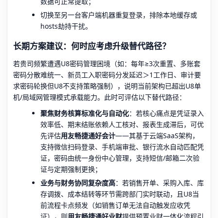
数据可正常提取；
切换至另一台客户端机器重复登录，排除本地缓存或
hosts劫持干扰。
长期方案建议：何时应考虑升级替代路径？
若贵司频繁遭遇U8密码管理困境（如：每年≥3次重置、多账套
密码分散难统一、新员工入职密码分发延迟＞1工作日、审计要
求密码轮换但U8不支持策略强制），说明当前架构已超出U8单
机/局域网管理模式承载能力。此时可评估以下替代路径：
聚焦财务核算标准化与自动化
：若核心痛点是凭证录入
效率低、期末结账依赖人工核对、报表生成滞后，可优
先评估
用友畅捷通好会计
——其基于云端SaaS架构，
支持微信扫码登录、手机端审批、银行流水自动匹配凭
证，密码由统一身份中心管理，支持短信/邮箱二次验
证与定期强制更换；
业务与财务协同复杂度高
：若销售开单、采购入库、库
存调拨、成本结转等环节需跨部门实时联动，且U8当
前流程卡点频发（如销售订单无法自动触发应收凭
证），则
用友畅捷通好业财
提供预置业财一体化流程引