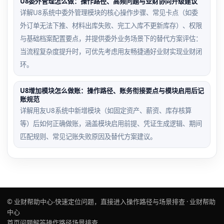
U8委外管理怎么做：操作路径、高频问题与业财协同升级建议
详解U8系统中委外管理模块的核心操作步骤、常见卡点（如委
外订单无法下推、材料出库失败、完工入库不更新库存）、权限
与基础档案配置要点，并提供委外业务场景下的替代方案评估：
当流程复杂度提升时，可优先考虑用友畅捷通好业财实现业财闭
环。
U8增加模块怎么做账：操作路径、账务衔接要点与模块启用后记
账规范
详解用友U8系统中新增模块（如固定资产、薪资、库存核算
等）后如何正确做账，涵盖模块启用前提、凭证生成逻辑、期间
匹配规则、常见记账失败原因及替代方案建议。
© 业财帮助中心-快速定位问题，直接进入操作路径与场景排查 · 业财帮助
中心
首页
问题解答
操作路径
场景排查