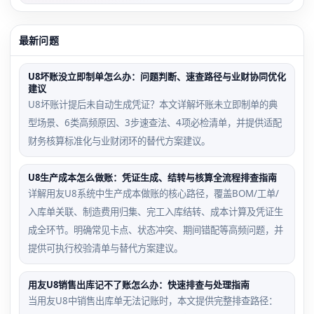
最新问题
U8坏账没立即制单怎么办：问题判断、速查路径与业财协同优化
建议
U8坏账计提后未自动生成凭证？本文详解坏账未立即制单的典
型场景、6类高频原因、3步速查法、4项必检清单，并提供适配
财务核算标准化与业财闭环的替代方案建议。
U8生产成本怎么做账：凭证生成、结转与核算全流程排查指南
详解用友U8系统中生产成本做账的核心路径，覆盖BOM/工单/
入库单关联、制造费用归集、完工入库结转、成本计算及凭证生
成全环节。明确常见卡点、状态冲突、期间错配等高频问题，并
提供可执行校验清单与替代方案建议。
用友U8销售出库记不了账怎么办：快速排查与处理指南
当用友U8中销售出库单无法记账时，本文提供完整排查路径：