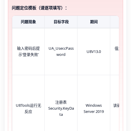
问题定位模板（请逐项填写）：
问题现象
目标字段
期间
当前状
输入密码后提
UA_User.cPass
值为'0x..
U8V13.0
示‘登录失败’
word
进制密
注册表
U8Tools运行无
Windows
该键值为
Security.KeyDa
反应
Server 2019
坏
ta