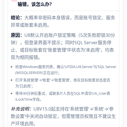
输错，该怎么办？
结论：
大概率非密码本身错误，而是账号锁定、服务
异常或账套未启用。
原因：
U8默认开启账户锁定策略（5次失败即锁30分
钟），但登录界面不提示；同时SQL Server服务停
止、或目标账套在‘账套管理’中状态为‘未启用’，均表
现为相同报错。
检查Windows服务列表，确认‘UFIDA.U8.Server’与‘SQL Server
(MSSQLSERVER)’正在运行；
打开‘系统管理’→‘账套’→‘账套管理’，核实目标账套状态是否
为‘已启用’；
等待30分钟后重试，或联系IT人员在SQL中清空UA_User表
iLockTime字段。
补充说明：
U8V15.0起支持在‘系统管理’→‘系统’→‘参
数设置’中关闭自动锁定，但需管理员权限且不建议生
产环境启用。