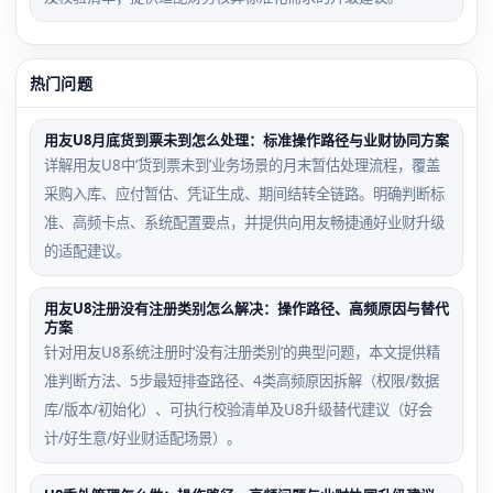
热门问题
用友U8月底货到票未到怎么处理：标准操作路径与业财协同方案
详解用友U8中‘货到票未到’业务场景的月末暂估处理流程，覆盖
采购入库、应付暂估、凭证生成、期间结转全链路。明确判断标
准、高频卡点、系统配置要点，并提供向用友畅捷通好业财升级
的适配建议。
用友U8注册没有注册类别怎么解决：操作路径、高频原因与替代
方案
针对用友U8系统注册时‘没有注册类别’的典型问题，本文提供精
准判断方法、5步最短排查路径、4类高频原因拆解（权限/数据
库/版本/初始化）、可执行校验清单及U8升级替代建议（好会
计/好生意/好业财适配场景）。