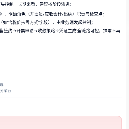
源头控制。长期来看，建议按阶段演进：
P》，明确角色（开票员/应收会计/出纳）职责与检查点；
如‘含税价抹零方式’字段），由业务端发起控制；
销售签约→开票申请→收款策略→凭证生成’全链路可控，抹零不再
选
型分录行