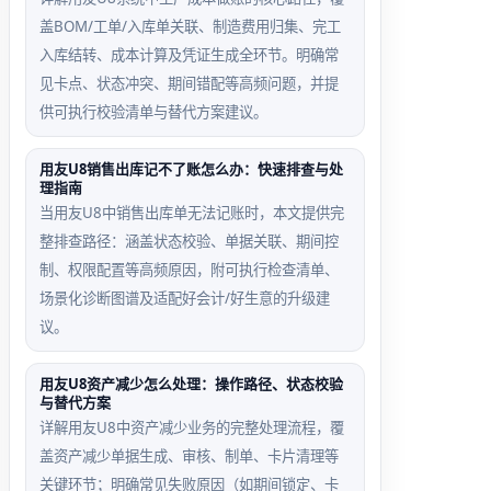
缺失分录
未记账场
盖BOM/工单/入库单关联、制造费用归集、完工
场景
景
入库结转、成本计算及凭证生成全环节。明确常
应收选项
收款单引
见卡点、状态冲突、期间错配等高频问题，并提
已启用抹
用的销售
供可执行校验清单与替代方案建议。
零，但凭
发票处
证模板中
于‘已审
用友U8销售出库记不了账怎么办：快速排查与处
理指南
无‘抹
核未记
当用友U8中销售出库单无法记账时，本文提供完
零’类型
账’状
整排查路径：涵盖状态校验、单据关联、期间控
分录行，
态，抹零
制、权限配置等高频原因，附可执行检查清单、
审核时报
按钮置灰
场景化诊断图谱及适配好会计/好生意的升级建
错
不可用
议。
用友U8资产减少怎么处理：操作路径、状态校验
与替代方案
详解用友U8中资产减少业务的完整处理流程，覆
盖资产减少单据生成、审核、制单、卡片清理等
关键环节；明确常见失败原因（如期间锁定、卡