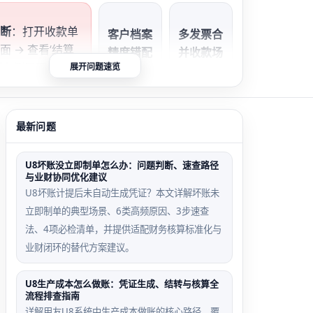
判断
：打开收款单
客户档案
多发票合
面 → 查看‘结算
精度错配
并收款场
列右侧是否有复选
展开问题速览
场景
景
无则说明前置条件
客户币种
单张收款
足，无需继续操作
为人民币
单结算3
最新问题
但小数位
张以上发
数设为0
票，系统
U8坏账没立即制单怎么办：问题判断、速查路径
或3，导
不提供抹
与业财协同优化建议
致抹零按
零入口，
U8坏账计提后未自动生成凭证？本文详解坏账未
钮禁用
需拆单重
立即制单的典型场景、6类高频原因、3步速查
做
法、4项必检清单，并提供适配财务核算标准化与
业财闭环的替代方案建议。
U8生产成本怎么做账：凭证生成、结转与核算全
流程排查指南
凭证模板
销售发票
详解用友U8系统中生产成本做账的核心路径，覆