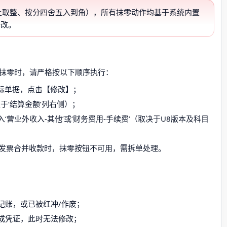
向上取整、按分四舍五入到角），所有抹零动作均基于系统内置
修改。
认抹零时，请严格按以下顺序执行：
标单据，点击【修改】；
于‘结算金额’列右侧）；
营业外收入-其他’或‘财务费用-手续费’（取决于U8版本及科目
发票合并收款时，抹零按钮不可用，需拆单处理。
记账，或已被红冲/作废；
成凭证，此时无法修改；