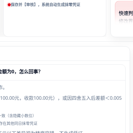
保存并【审核】，系统自动生成抹零凭证
快速
修改界
金额’
框；
未满
金额为0，怎么回事？
作。
.00元，收款100.00元），或因四舍五入后差额＜0.005
全一致（含隐藏小数位）
存在其他同日抹零凭证