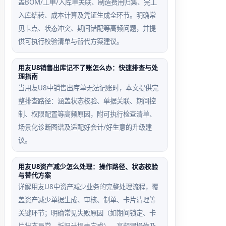
盖BOM/工单/入库单关联、制造费用归集、完工
入库结转、成本计算及凭证生成全环节。明确常
见卡点、状态冲突、期间错配等高频问题，并提
供可执行校验清单与替代方案建议。
用友U8销售出库记不了账怎么办：快速排查与处
理指南
当用友U8中销售出库单无法记账时，本文提供完
整排查路径：涵盖状态校验、单据关联、期间控
制、权限配置等高频原因，附可执行检查清单、
场景化诊断图谱及适配好会计/好生意的升级建
议。
用友U8资产减少怎么处理：操作路径、状态校验
与替代方案
详解用友U8中资产减少业务的完整处理流程，覆
盖资产减少单据生成、审核、制单、卡片清理等
关键环节；明确常见失败原因（如期间锁定、卡