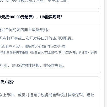
.005元以下差异视为精度容错，不生成凭证。
元按100.00元结算），U8能实现吗？
满足合同约定的向上取整规则。
且无参数开关或二次开发接口开放该规则配置。
元而非99.91元），但需同步修改合同与税务申报
’支持配置多种抹零策略（四舍五入/向上取整/向下取整/按比例抹零）并绑
行业，属U8架构性短板，非操作失误。
替代方案？
种以上币种、或需对接电子税务局自动校验抹零逻辑，建议