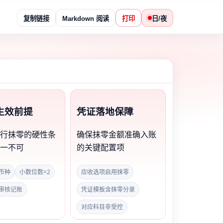
复制链接
Markdown 阅读
打印
日/夜
生效前提
凭证落地保障
执行抹零的硬性条
确保抹零金额准确入账
缺一不可
的关键配置项
币种
小数位数=2
应收选项启用抹零
审核记账
凭证模板含抹零分录
对应科目非受控