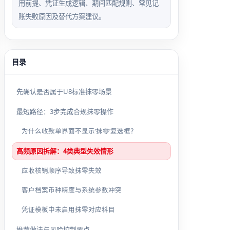
用前提、凭证生成逻辑、期间匹配规则、常见记
账失败原因及替代方案建议。
目录
先确认是否属于U8标准抹零场景
最短路径：3步完成合规抹零操作
为什么收款单界面不显示‘抹零’复选框？
高频原因拆解：4类典型失效情形
应收核销顺序导致抹零失效
客户档案币种精度与系统参数冲突
凭证模板中未启用抹零对应科目
推荐做法与风险控制要点