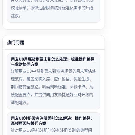
片状态异常、折旧计提未完成）、高频误操作及
校验清单；提供适配财务核算标准化需求的升级
建议。
热门问题
用友U8月底货到票未到怎么处理：标准操作路径
与业财协同方案
详解用友U8中‘货到票未到’业务场景的月末暂估处
理流程，覆盖采购入库、应付暂估、凭证生成、
期间结转全链路。明确判断标准、高频卡点、系
统配置要点，并提供向用友畅捷通好业财升级的
适配建议。
用友U8注册没有注册类别怎么解决：操作路径、
高频原因与替代方案
针对用友U8系统注册时‘没有注册类别’的典型问