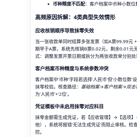
币种精度不匹配
：客户档案中币种小数位
高频原因拆解：4类典型失效情形
应收核销顺序导致抹零失效
当一张收款单同时结算多张发票（如A票99.99元 
期早于A票，系统先核销B票0.02元，剩余0.0
式：调整发票开票日期或拆分为两张收款单分别处
客户档案币种精度与系统参数冲突
客户档案中‘币种’字段若选择‘人民币’但‘小数位
抹零校验。核查路径：
基础档案→客户档案→双击客
为‘人民币’+‘2位’。
凭证模板中未启用抹零对应科目
抹零金额需生成凭证，若【应收管理】→【选项】→‘
他），系统将报错‘无法生成凭证’而阻止审核。检
控。