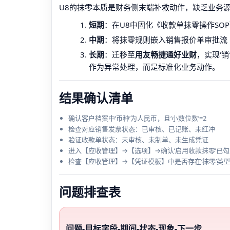
U8的抹零本质是财务侧末端补救动作，缺乏业务
短期
：在U8中固化《收款单抹零操作SO
中期
：将抹零规则嵌入销售报价单审批流（
长期
：迁移至
用友畅捷通好业财
，实现‘
作为异常处理，而是标准化业务动作。
结果确认清单
确认客户档案中‘币种’为人民币，且‘小数位数’=2
检查对应销售发票状态：已审核、已记账、未红冲
验证收款单状态：未审核、未制单、未生成凭证
进入【应收管理】→【选项】→确认‘启用收款抹零’已勾
检查【应收管理】→【凭证模板】中是否存在‘抹零’类
问题排查表
问题-目标字段-期间-状态-现象-下一步