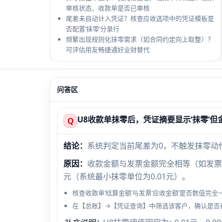
审核状态、收款单是否已审核
尾差未自动计入凭证？核查应收选项中的凭证模板是
否配置‘抹零’分录行
频繁出现规则化抹零需求（如合同约定向上取整）？
可评估用友畅捷通好业财替代
问答区
U8收款单抹零后，凭证摘要显示‘抹零’但
Q
结论：
系统判定当前尾差为0，不触发抹零动
原因：
收款金额与发票金额完全相等（如发票100
元（系统最小抹零单位为0.01元）。
核查收款单‘结算金额’与发票‘应收金额’是否数值完
在【总账】→【凭证查询】中筛选该客户，确认是否