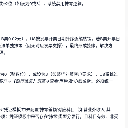
数≠2位（如设为0或3），系统禁用抹零逻辑。
+ B票0.02元），U8按发票开票日期升序逐笔核销。若B票开票日
1元无法单独抹零（因无对应发票支撑），最终形成挂账。解决方
理。
数’设为0（整数位），或设为3（如某些外贸客户要求），U8将跳过
户→【银行信息】页签→查看‘币种’及‘小数位数’
。必须统一
凭证模板’中未配置‘抹零差额’对应科目（如营业外收入-其
查项：凭证模板中是否存在‘抹零’类型分录行，且科目有效、非受