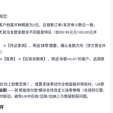
规范：
客户档案币种精度为2位，且销售订单/发货单小数位一致；
其当发票金额含不同尾差特征（如99.99元与100.00元并
】→【凭证查询】，筛选‘抹零’摘要，确认金额方向（贷方营业外
策；
【账表】→【应收余额表】，筛选‘余额=0.01’的客户，追溯原
‘向上取整至角’）、或要求抹零动作全程留痕并审批时，U8原
业财
——其‘智能收付款’模块支持自定义抹零策略（含规则引擎、
联动，避免U8中应收/总账/出纳三方数据割裂问题。
环