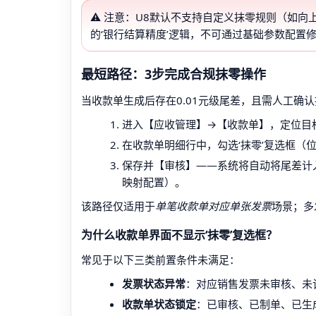
⚠️ 注意：U8默认不支持自定义抹零规则（如
的‘银行结算精度’逻辑，不可通过基础参数配置
最短路径：3步完成合规抹零操作
当收款单生成后存在0.01元级尾差，且需人工确
进入【应收管理】→【收款单】，定位目
在收款单明细行中，勾选‘抹零’复选框（位
保存并【审核】——系统将自动将尾差计入‘
映射配置）。
该路径仅适用于
单笔收款单对应单张发票
场景；多
为什么收款单界面不显示‘抹零’复选框？
常见于以下三类前置条件未满足：
发票状态异常
：对应销售发票未审核、未
收款单状态锁定
：已审核、已制单、已生