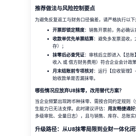
推荐做法与风险控制要点
为避免反复返工与财务口径偏差，请严格执行以下
开票即锁定精度
：销售开票前，务必确认
收款单优先单票结算
：避免多发票混收，尤
存）；
抹零后必查凭证
：审核后立即进入【总账
收入 或 借方财务费用）符合企业会计政
月末结账前专项核对
：运行【应收管理】→
始收款单是否漏抹零。
哪些情况应放弃U8抹零，改用替代方案？
当企业频繁出现跨币种抹零、需按合同约定规则（如
生能力已无法支撑。此时建议评估：
用友畅捷通好
多级审批、全量日志），且与销售、库存、总账实时
升级路径：从U8抹零局限到业财一体化闭