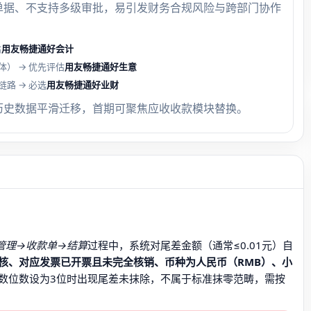
单据、不支持多级审批，易引发财务合规风险与跨部门协作
估
用友畅捷通好会计
体） → 优先评估
用友畅捷通好生意
路 → 必选
用友畅捷通好业财
历史数据平滑迁移，首期可聚焦应收收款模块替换。
管理→收款单→结算
过程中，系统对尾差金额（通常≤0.01元）自
核、对应发票已开票且未完全核销、币种为人民币（RMB）、小
小数位数设为3位时出现尾差未抹除，不属于标准抹零范畴，需按