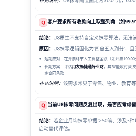
补充说明：
U8抹零阈值固定为≥0.01元，0
客户要求所有收款向上取整到角（如99.91
Q
结论：
U8原生不支持自定义抹零算法，无法
原因：
U8抹零逻辑固化为‘四舍五入到分’，
短期应对：在开票环节人工调整金额（如开票100.00
长期方案：评估
用友畅捷通好业财
，其‘智能收付款
定合同条款
补充说明：
该需求常见于零售、物业、教育等
当前U8抹零问题反复出现，是否应考虑
Q
结论：
若企业月均抹零单据＞50笔、涉及3
启动替代评估。