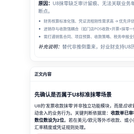
原因：
U8抹零缺乏审计留痕、无法关联业务
断点。
财务核算标准化强、凭证流程刚性需求高 → 优先评
进销存与收款强耦合（如门店POS收款+开票+抹零一
需打通销售合同、项目预算、收款策略、税务申报全链
补充说明：
替代非推倒重来，好业财支持U8
正文内容
先确认是否属于U8标准抹零场景
U8的‘发票收款抹零’并非独立功能模块，而是
应收
动舍入的业务行为。关键判断依据是：
收款单已审
数位数设为2位
。若在美元/欧元等外币收款、或
汇率精度或凭证规则处理。