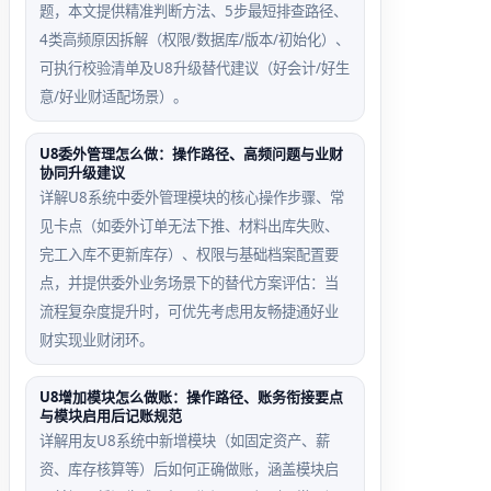
题，本文提供精准判断方法、5步最短排查路径、
4类高频原因拆解（权限/数据库/版本/初始化）、
可执行校验清单及U8升级替代建议（好会计/好生
意/好业财适配场景）。
U8委外管理怎么做：操作路径、高频问题与业财
协同升级建议
详解U8系统中委外管理模块的核心操作步骤、常
见卡点（如委外订单无法下推、材料出库失败、
完工入库不更新库存）、权限与基础档案配置要
点，并提供委外业务场景下的替代方案评估：当
流程复杂度提升时，可优先考虑用友畅捷通好业
财实现业财闭环。
U8增加模块怎么做账：操作路径、账务衔接要点
与模块启用后记账规范
详解用友U8系统中新增模块（如固定资产、薪
资、库存核算等）后如何正确做账，涵盖模块启