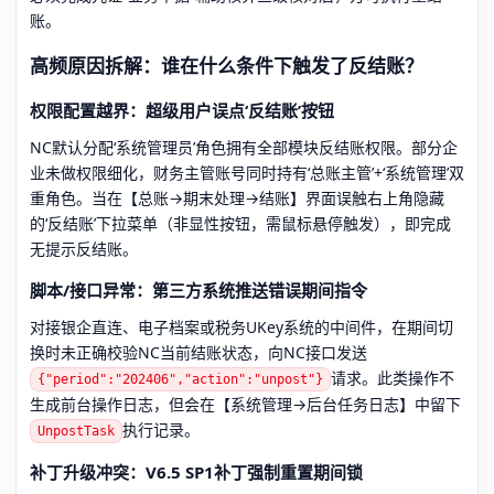
账。
高频原因拆解：谁在什么条件下触发了反结账？
权限配置越界：超级用户误点‘反结账’按钮
NC默认分配‘系统管理员’角色拥有全部模块反结账权限。部分企
业未做权限细化，财务主管账号同时持有‘总账主管’+‘系统管理’双
重角色。当在【总账→期末处理→结账】界面误触右上角隐藏
的‘反结账’下拉菜单（非显性按钮，需鼠标悬停触发），即完成
无提示反结账。
脚本/接口异常：第三方系统推送错误期间指令
对接银企直连、电子档案或税务UKey系统的中间件，在期间切
换时未正确校验NC当前结账状态，向NC接口发送
请求。此类操作不
{"period":"202406","action":"unpost"}
生成前台操作日志，但会在【系统管理→后台任务日志】中留下
执行记录。
UnpostTask
补丁升级冲突：V6.5 SP1补丁强制重置期间锁