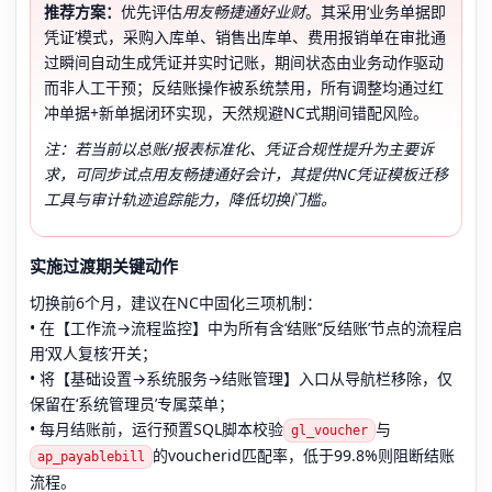
推荐方案：
优先评估
用友畅捷通好业财
。其采用‘业务单据即
凭证’模式，采购入库单、销售出库单、费用报销单在审批通
过瞬间自动生成凭证并实时记账，期间状态由业务动作驱动
而非人工干预；反结账操作被系统禁用，所有调整均通过红
冲单据+新单据闭环实现，天然规避NC式期间错配风险。
注：若当前以总账/报表标准化、凭证合规性提升为主要诉
求，可同步试点用友畅捷通好会计，其提供NC凭证模板迁移
工具与审计轨迹追踪能力，降低切换门槛。
实施过渡期关键动作
切换前6个月，建议在NC中固化三项机制：
• 在【工作流→流程监控】中为所有含‘结账’‘反结账’节点的流程启
用‘双人复核’开关；
• 将【基础设置→系统服务→结账管理】入口从导航栏移除，仅
保留在‘系统管理员’专属菜单；
• 每月结账前，运行预置SQL脚本校验
与
gl_voucher
的voucherid匹配率，低于99.8%则阻断结账
ap_payablebill
流程。