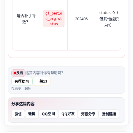
status=0（
单
gl_perio
是否补丁导
202406
但其他组织
常
d_org.st
致？
atus
为1）
账
这篇内容对你有帮助吗？
反馈
78
13
有帮助
一般
帮助率：86%
分享这篇内容
微博
QQ空间
QQ好友
微信
海报分享
复制链接