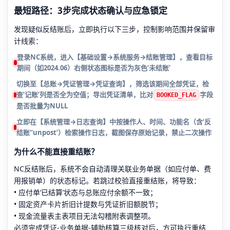
最短路径：3步完成状态确认与应急锁定
发现疑似反结账后，立即执行以下三步，控制影响范围并保留审
计线索：
登录NC系统，进入【基础设置→系统服务→结账管理】，查看目标
期间（如2024.06）右侧状态图标是否为灰色‘未结账’
切换至【总账→凭证管理→凭证查询】，筛选该期间全部凭证，检
查‘记账’列是否全为空值；导出凭证清单，比对
字段
BOOKED_FLAG
是否批量为NULL
立即在【系统管理→日志查询】中按操作人、时间、功能名（含‘反
结账’‘unpost’）检索操作日志，截图保存原始记录，禁止二次操作
为什么不能直接重结账？
NC反结账后，系统不会自动清理关联业务单据（如应付单、费
用报销单）的状态标记。若跳过校验直接重结账，将导致：
• 应付单‘已结算’状态与总账应付余额不一致；
• 固定资产卡片折旧计提数与凭证折旧额脱节；
• 现金流量表主表项目无法勾稽附表调整项。
必须完成凭证-业务单据-辅助核算三级核对后，方可执行重结