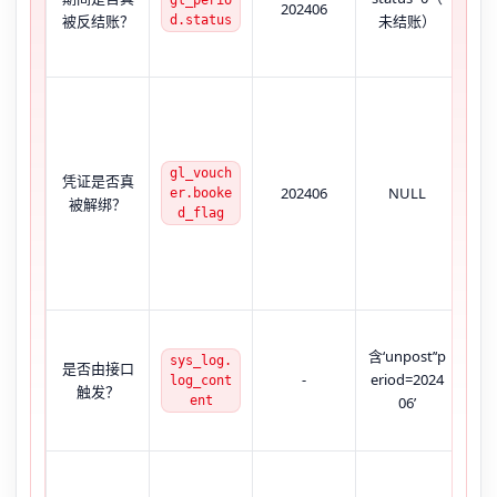
202406
面
被反结账？
未结账）
d.status
凭
gl_vouch
凭证是否真
202406
NULL
账
er.booke
被解绑？
d_flag
含‘unpost’‘p
sys_log.
是否由接口
前
-
eriod=2024
log_cont
触发？
ent
06’