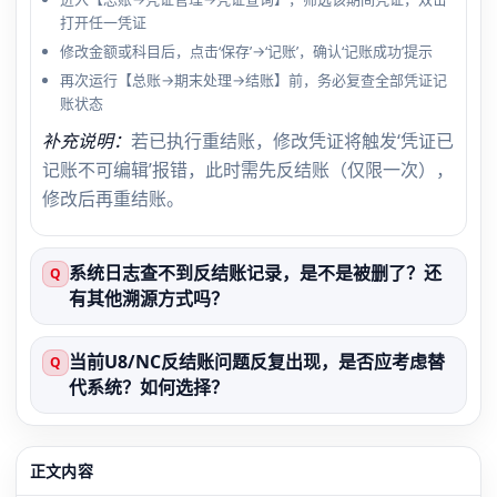
打开任一凭证
修改金额或科目后，点击‘保存’→‘记账’，确认‘记账成功’提示
再次运行【总账→期末处理→结账】前，务必复查全部凭证记
账状态
补充说明：
若已执行重结账，修改凭证将触发‘凭证已
记账不可编辑’报错，此时需先反结账（仅限一次），
修改后再重结账。
系统日志查不到反结账记录，是不是被删了？还
Q
有其他溯源方式吗？
当前U8/NC反结账问题反复出现，是否应考虑替
Q
代系统？如何选择？
正文内容