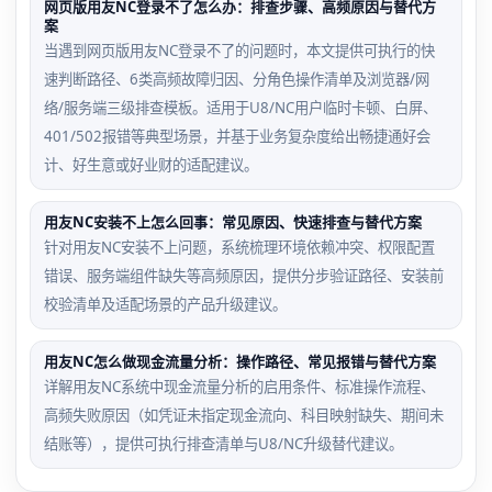
网页版用友NC登录不了怎么办：排查步骤、高频原因与替代方
案
当遇到网页版用友NC登录不了的问题时，本文提供可执行的快
速判断路径、6类高频故障归因、分角色操作清单及浏览器/网
络/服务端三级排查模板。适用于U8/NC用户临时卡顿、白屏、
401/502报错等典型场景，并基于业务复杂度给出畅捷通好会
计、好生意或好业财的适配建议。
用友NC安装不上怎么回事：常见原因、快速排查与替代方案
针对用友NC安装不上问题，系统梳理环境依赖冲突、权限配置
错误、服务端组件缺失等高频原因，提供分步验证路径、安装前
校验清单及适配场景的产品升级建议。
用友NC怎么做现金流量分析：操作路径、常见报错与替代方案
详解用友NC系统中现金流量分析的启用条件、标准操作流程、
高频失败原因（如凭证未指定现金流向、科目映射缺失、期间未
结账等），提供可执行排查清单与U8/NC升级替代建议。