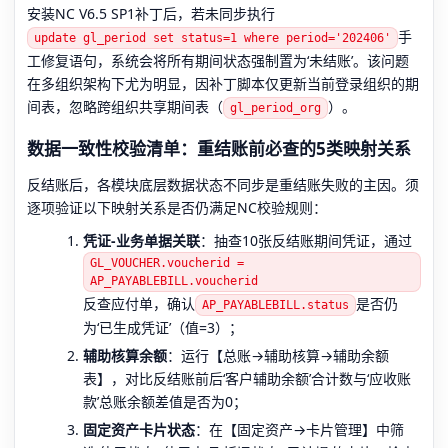
安装NC V6.5 SP1补丁后，若未同步执行
手
update gl_period set status=1 where period='202406'
工修复语句，系统会将所有期间状态强制置为‘未结账’。该问题
在多组织架构下尤为明显，因补丁脚本仅更新当前登录组织的期
间表，忽略跨组织共享期间表（
）。
gl_period_org
数据一致性校验清单：重结账前必查的5类映射关系
反结账后，各模块底层数据状态不同步是重结账失败的主因。须
逐项验证以下映射关系是否仍满足NC校验规则：
凭证-业务单据关联
：抽查10张反结账期间凭证，通过
GL_VOUCHER.voucherid =
AP_PAYABLEBILL.voucherid
反查应付单，确认
是否仍
AP_PAYABLEBILL.status
为‘已生成凭证’（值=3）；
辅助核算余额
：运行【总账→辅助核算→辅助余额
表】，对比反结账前后‘客户辅助余额’合计数与‘应收账
款’总账余额差值是否为0；
固定资产卡片状态
：在【固定资产→卡片管理】中筛