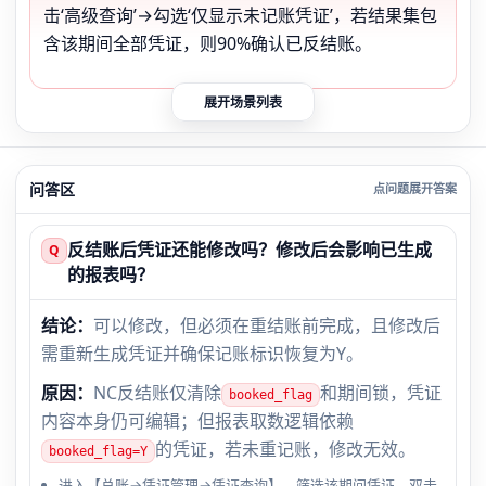
击‘高级查询’→勾选‘仅显示未记账凭证’，若结果集包
含该期间全部凭证，则90%确认已反结账。
展开场景列表
问答区
反结账后凭证还能修改吗？修改后会影响已生成
Q
的报表吗？
结论：
可以修改，但必须在重结账前完成，且修改后
需重新生成凭证并确保记账标识恢复为Y。
原因：
NC反结账仅清除
和期间锁，凭证
booked_flag
内容本身仍可编辑；但报表取数逻辑依赖
的凭证，若未重记账，修改无效。
booked_flag=Y
进入【总账→凭证管理→凭证查询】，筛选该期间凭证，双击