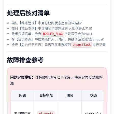
处理后核对清单
确认【结账管理】中目标期间状态是否为‘未结账’
核对【凭证查询】中该期间全部凭证的‘记账’列是否为空
导出凭证清单，检查
字段是否全为NULL
BOOKED_FLAG
在【日志查询】中检索操作人、时间、关键词‘反结账’或‘unpost’
检查【后台任务日志】是否存在未授权的
执行记录
UnpostTask
故障排查参考
问题定位模板：
请按顺序填写以下字段，快速定位反结账根
源
问题
目标字段
期间
状态
结
期间是否真
status=0（
gl_perio