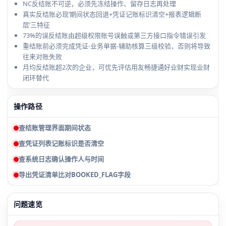
NC反结账不可逆，必须先冻结操作、留存日志再处理
真实反结账必现‘期间状态回退+凭证记账标识清空+报表逻辑断
层’三特征
73%的误反结账由超级权限账号误触或第三方接口指令错误引发
重结账前必须完成凭证-业务单据-辅助核算三级校验，否则将导致
往来对账失败
月均反结账超2次的企业，可优先评估用友畅捷通好业财实现业财
闭环替代
操作路径
查结账管理界面期间状态
查凭证列表记账标识是否清空
查系统日志确认操作人与时间
导出凭证清单比对BOOKED_FLAG字段
问题速览