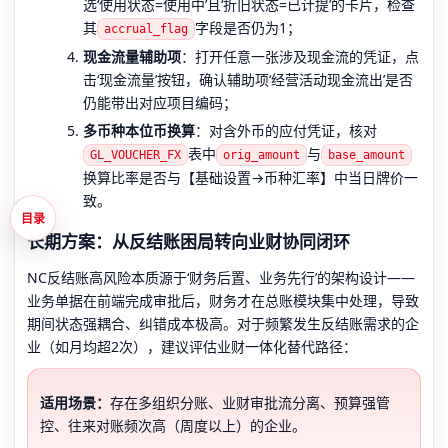
选‘使用状态=使用中’且‘折旧状态=已计提’的卡片，检查
其
字段是否仍为1；
accrual_flag
现金流量辅助项
：打开任意一张涉及现金流的凭证，点
击‘现金流量’按钮，确认辅助项‘经营活动现金流出’是否
仍能带出对应项目编码；
多币种本位币换算
：对含外币的应付凭证，核对
表中
与
GL_VOUCHER_FX
orig_amount
base_amount
换算比率是否与【基础设置→币种汇率】中当日牌价一
致。
目录
长期方案：从反结账困局转向业财协同闭环
NC反结账高风险本质源于‘财务后置、业务先行’的架构设计——
业务单据在前端完成审批后，财务才在总账模块集中处理，导致
期间状态强耦合、纠错成本极高。对于频繁发生反结账需求的企
业（如月均超2次），建议评估业财一体化替代路径：
适用场景：
存在多组织分账、业财审批流分离、预算强管
控、往来对账频次高（周度以上）的企业。