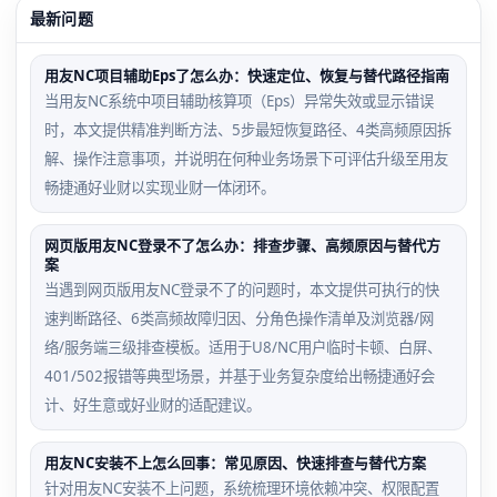
最新问题
用友NC项目辅助Eps了怎么办：快速定位、恢复与替代路径指南
当用友NC系统中项目辅助核算项（Eps）异常失效或显示错误
时，本文提供精准判断方法、5步最短恢复路径、4类高频原因拆
解、操作注意事项，并说明在何种业务场景下可评估升级至用友
畅捷通好业财以实现业财一体闭环。
网页版用友NC登录不了怎么办：排查步骤、高频原因与替代方
案
当遇到网页版用友NC登录不了的问题时，本文提供可执行的快
速判断路径、6类高频故障归因、分角色操作清单及浏览器/网
络/服务端三级排查模板。适用于U8/NC用户临时卡顿、白屏、
401/502报错等典型场景，并基于业务复杂度给出畅捷通好会
计、好生意或好业财的适配建议。
用友NC安装不上怎么回事：常见原因、快速排查与替代方案
针对用友NC安装不上问题，系统梳理环境依赖冲突、权限配置