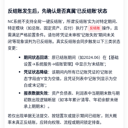
反结账发生后，先确认是否真属‘已反结账’状态
NC系统不支持全局‘一键反结账’，所谓‘反结账’实为对特定期间、
特定模块（如总账、固定资产、应付）执行了
操作，且
反结账
需满足严格前置条件。请勿将‘凭证未审核’‘记账失败’‘期间未关
闭’等现象误判为已反结账。真实反结账会同步触发以下三类状态
变更：
期间状态回退
：原已结账期间（如2024.06）在【基础
设置→系统服务→结账管理】中显示为‘未结账’；
凭证状态降级
：该期间内所有已记账凭证的‘记账状
态’字段由‘Y’变为空值，且凭证列表中‘记账’列显示为空
白或‘未记账’；
报表数据失效
：资产负债表、利润表中当期期末数与期
初数出现逻辑断层（如‘本年累计’清零、‘年初余额’未继
承上期期末）。
若仅出现单据无法提交、按钮置灰或提示‘期间已结账’，则大概
率未真正反结账，应转向权限、流程或期间锁定排查。