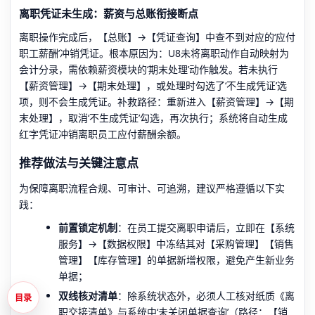
离职凭证未生成：薪资与总账衔接断点
离职操作完成后，【总账】→【凭证查询】中查不到对应的‘应付
职工薪酬’冲销凭证。根本原因为：U8未将离职动作自动映射为
会计分录，需依赖薪资模块的‘期末处理’动作触发。若未执行
【薪资管理】→【期末处理】，或处理时勾选了‘不生成凭证’选
项，则不会生成凭证。补救路径：重新进入【薪资管理】→【期
末处理】，取消‘不生成凭证’勾选，再次执行；系统将自动生成
红字凭证冲销离职员工应付薪酬余额。
推荐做法与关键注意点
为保障离职流程合规、可审计、可追溯，建议严格遵循以下实
践：
前置锁定机制
：在员工提交离职申请后，立即在【系统
服务】→【数据权限】中冻结其对【采购管理】【销售
管理】【库存管理】的单据新增权限，避免产生新业务
单据；
双线核对清单
：除系统状态外，必须人工核对纸质《离
目录
职交接清单》与系统中‘未关闭单据查询’（路径：【销