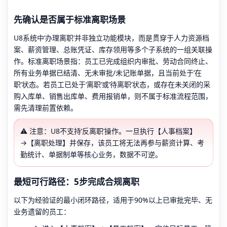
先确认是否属于标准离职场景
U8系统中‘办理离职’并非独立功能模块，而是贯穿于人力资源档
案、薪资管理、总账凭证、库存领用等多个子系统的一组关联操
作。标准离职场景指：员工已完成组织内审批、劳动合同终止、
所有业务单据已结清、无未审批/未记账单据，且当前处于‘在
职’状态。若员工已处于‘离职’或‘待离职’状态，或存在未关闭的采
购入库单、销售出库单、费用报销单，则不属于标准流程范围，
需先清理前置依赖。
⚠️ 注意：U8不支持‘反离职’操作。一旦执行【人事档案】
→【离职处理】并保存，该员工将无法再参与薪资计算、考
勤统计、单据制单等核心业务，数据不可逆。
最短可行路径：5步完成合规离职
以下为经验证的最小闭环路径，适用于90%以上已审批完毕、无
业务遗留的员工：