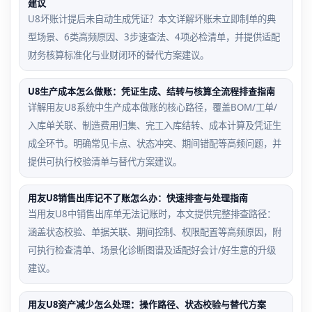
建议
U8坏账计提后未自动生成凭证？本文详解坏账未立即制单的典
型场景、6类高频原因、3步速查法、4项必检清单，并提供适配
财务核算标准化与业财闭环的替代方案建议。
U8生产成本怎么做账：凭证生成、结转与核算全流程排查指南
详解用友U8系统中生产成本做账的核心路径，覆盖BOM/工单/
入库单关联、制造费用归集、完工入库结转、成本计算及凭证生
成全环节。明确常见卡点、状态冲突、期间错配等高频问题，并
提供可执行校验清单与替代方案建议。
用友U8销售出库记不了账怎么办：快速排查与处理指南
当用友U8中销售出库单无法记账时，本文提供完整排查路径：
涵盖状态校验、单据关联、期间控制、权限配置等高频原因，附
可执行检查清单、场景化诊断图谱及适配好会计/好生意的升级
建议。
用友U8资产减少怎么处理：操作路径、状态校验与替代方案