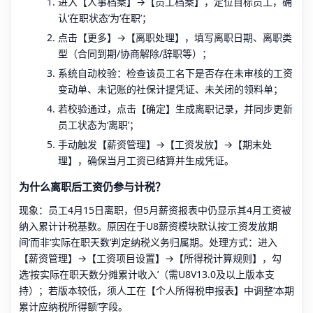
进入【人事档案】→【员工档案】，定位目标员工，确
认‘在职状态’为‘在职’；
点击【更多】→【离职处理】，填写离职日期、离职类
型（合同到期/协商解除/辞职等）；
系统自动校验：检查该员工名下是否存在未审核的工资
变动单、未记账的社保计提凭证、未关闭的领料单；
若校验通过，点击【确定】生成离职记录，并同步更新
员工状态为‘离职’；
手动触发【薪资管理】→【工资发放】→【期末处
理】，确保当月工资已结算并生成凭证。
为什么离职后工资仍参与计税？
现象：员工4月15日离职，但5月薪资报表中仍显示其4月工资被
纳入累计计税基数。原因在于U8薪资模块默认按‘工资发放期
间’而非‘实际在职天数’判定纳税义务归属期。处理方式：进入
【薪资管理】→【工资项目设置】→【所得税计算规则】，勾
选‘按实际在职天数分摊累计收入’（需U8V13.0及以上版本支
持）；若版本较低，须人工在【个人所得税申报表】中调整‘本期
累计应纳税所得额’字段。