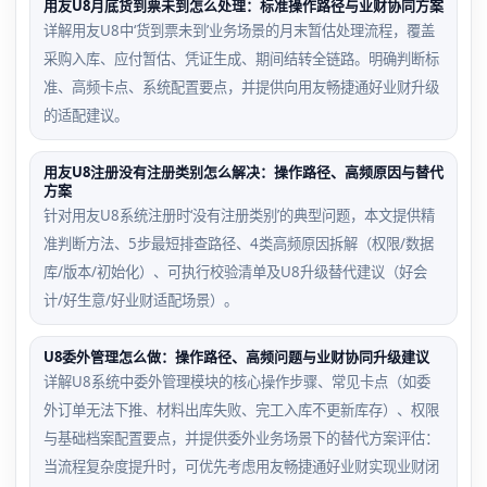
用友U8月底货到票未到怎么处理：标准操作路径与业财协同方案
详解用友U8中‘货到票未到’业务场景的月末暂估处理流程，覆盖
采购入库、应付暂估、凭证生成、期间结转全链路。明确判断标
准、高频卡点、系统配置要点，并提供向用友畅捷通好业财升级
的适配建议。
用友U8注册没有注册类别怎么解决：操作路径、高频原因与替代
方案
针对用友U8系统注册时‘没有注册类别’的典型问题，本文提供精
准判断方法、5步最短排查路径、4类高频原因拆解（权限/数据
库/版本/初始化）、可执行校验清单及U8升级替代建议（好会
计/好生意/好业财适配场景）。
U8委外管理怎么做：操作路径、高频问题与业财协同升级建议
详解U8系统中委外管理模块的核心操作步骤、常见卡点（如委
外订单无法下推、材料出库失败、完工入库不更新库存）、权限
与基础档案配置要点，并提供委外业务场景下的替代方案评估：
当流程复杂度提升时，可优先考虑用友畅捷通好业财实现业财闭