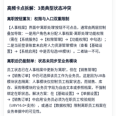
高频卡点拆解：3类典型状态冲突
离职按钮置灰：权限与入口双重限制
【人事档案】界面中‘离职处理’按钮不可点击，通常由两层控制
叠加导致：一是用户角色未分配‘人事档案-离职处理’功能权限
（需在【系统服务】→【权限管理】→【功能权限】中勾选）；
二是当前登录账套未启用‘人力资源管理’模块（查看【基础设
置】→【系统启用】中是否勾选HR模块）。二者缺一不可。
离职后仍能制单：状态未同步至业务模块
员工状态已在人事档案中更新为‘离职’，但在【销售管理】
→【销售订单】中仍可选择该员工作为业务员。这是因为U8各
模块状态隔离：人事模块仅控制‘员工档案’状态，而销售、库
存、采购等模块的‘业务员’字段为自由文本或参照档案，不强制
绑定在职状态。解决方案：在【基础设置】→【单据设置】
→【销售订单】中启用‘业务员必须为在职员工’校验规则
（U8V16.0+支持），或通过【数据权限】限制离职员工档案在
业务单据中的可见性。