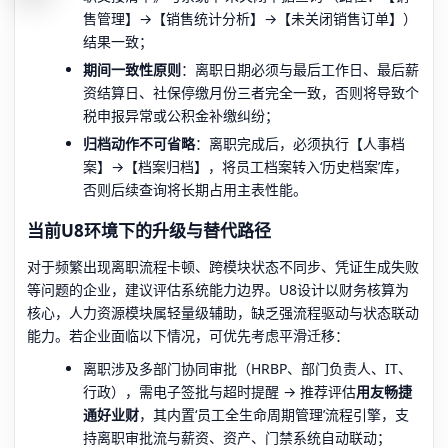
售管理】→【销售统计分析】→【未关闭销售订单】）
结果一致；
期间一致性原则
：离职日期必须与最后工作日、最后薪
资结算日、社保停缴月份三者完全一致，否则将导致个
税申报异常或公积金补缴纠纷；
归档动作不可省略
：离职完成后，必须执行【人事档
案】→【档案归档】，将员工档案转入‘历史档案’库，
否则后续查询将长期占用主表性能。
当前U8环境下的升级与替代路径
对于频繁出现离职流程卡顿、跨模块状态不同步、凭证生成失败
等问题的企业，建议评估系统能力边界。U8设计以财务核算为
核心，人力资源模块属轻量级辅助，缺乏强流程驱动与状态联动
能力。若企业面临以下情况，可优先考虑平滑迁移：
离职涉及多部门协同审批（HRBP、部门负责人、IT、
行政），需电子签批与超时提醒 → 推荐评估
用友畅捷
通好业财
，其内置‘员工全生命周期管理’流程引擎，支
持离职审批流与薪资、资产、门禁系统自动联动；