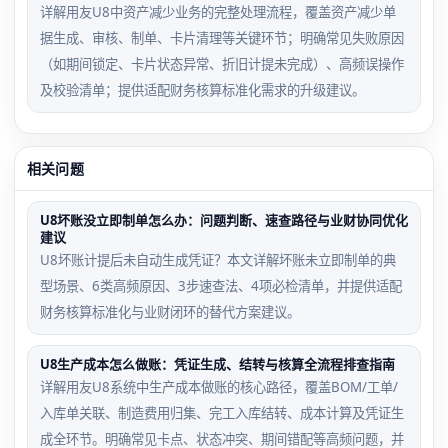
详解用友U8中资产减少业务的完整处理流程，覆盖资产减少单
据生成、审核、制单、卡片清理等关键环节；明确常见失败原因
（如期间锁定、卡片状态异常、折旧计提未完成）、高频误操作
及校验清单；提供适配财务核算标准化需求的升级建议。
相关问题
U8坏账没立即制单怎么办：问题判断、速查路径与业财协同优化
建议
U8坏账计提后未自动生成凭证？本文详解坏账未立即制单的典
型场景、6类高频原因、3步速查法、4项必检清单，并提供适配
财务核算标准化与业财闭环的替代方案建议。
U8生产成本怎么做账：凭证生成、结转与核算全流程排查指南
详解用友U8系统中生产成本做账的核心路径，覆盖BOM/工单/
入库单关联、制造费用归集、完工入库结转、成本计算及凭证生
成全环节。明确常见卡点、状态冲突、期间错配等高频问题，并