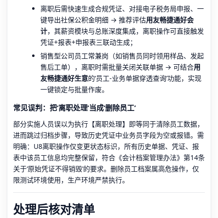
离职后需快速生成合规凭证、对接电子税务局申报、一
键导出社保公积金明细 → 推荐评估
用友畅捷通好会
计
，其薪资模块与总账深度集成，离职操作可直接触发
凭证+报表+申报表三联动生成；
销售型公司员工常兼岗（如销售员同时领用样品、发起
售后工单），离职时需批量关闭关联单据 → 可结合
用
友畅捷通好生意
的‘员工-业务单据穿透查询’功能，实现
一键锁定与批量作废。
常见误判：把‘离职处理’当成‘删除员工’
部分实施人员误以为执行【离职处理】即等同于清除员工数据，
进而跳过归档步骤，导致历史凭证中业务员字段为空或报错。需
明确：U8离职操作仅变更状态标识，所有历史单据、凭证、报
表中该员工信息均完整保留，符合《会计档案管理办法》第14条
关于‘原始凭证不得销毁’的要求。删除员工档案属高危操作，仅
限测试环境使用，生产环境严禁执行。
处理后核对清单