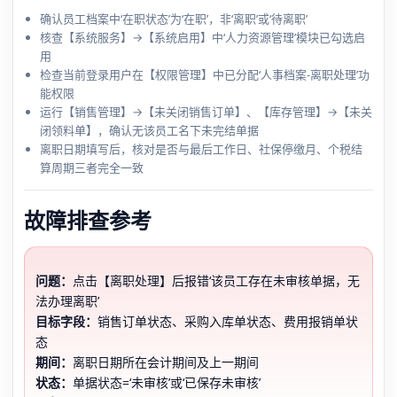
确认员工档案中‘在职状态’为‘在职’，非‘离职’或‘待离职’
核查【系统服务】→【系统启用】中‘人力资源管理’模块已勾选启
用
检查当前登录用户在【权限管理】中已分配‘人事档案-离职处理’功
能权限
运行【销售管理】→【未关闭销售订单】、【库存管理】→【未关
闭领料单】，确认无该员工名下未完结单据
离职日期填写后，核对是否与最后工作日、社保停缴月、个税结
算周期三者完全一致
故障排查参考
问题：
点击【离职处理】后报错‘该员工存在未审核单据，无
法办理离职’
目标字段：
销售订单状态、采购入库单状态、费用报销单状
态
期间：
离职日期所在会计期间及上一期间
状态：
单据状态=‘未审核’或‘已保存未审核’