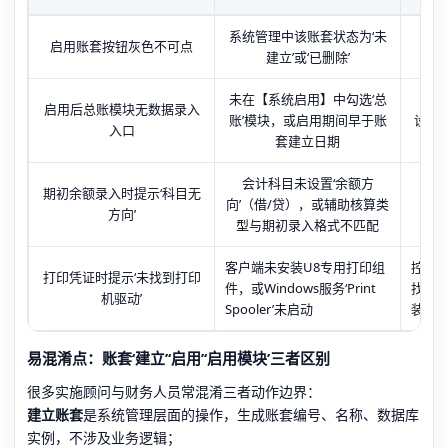
系统管理中该账套状态为‘未
【系
启用账套按钮灰色不可点
建立’或‘已删除’
查看
未在【系统启用】中勾选‘总
【企
启用后总账模块无数据录入
账’模块，或启用期间早于账
设置
入口
套建立日期
查
会计科目未设置‘余额方
【基
期初余额录入时提示‘科目无
向’（借/贷），或辅助核算类
【会
方向’
型与期初录入格式不匹配
客户端未安装U8专用打印组
控制面
打印凭证时提示‘未找到打印
件，或Windows服务‘Print
找‘Pr
机驱动’
Spooler’未启动
装U8
易混淆点：账套‘建立’‘启用’‘启用模块’三者区别
很多实施顾问与财务人员常混淆三者动作边界：
建立账套
是系统管理层面的操作，生成账套编号、名称、数据库
实例，不涉及业务逻辑；