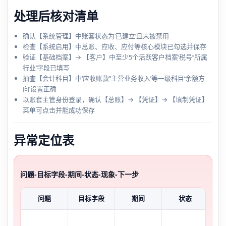
处理后核对清单
确认【系统管理】中账套状态为‘已建立’且未被禁用
检查【系统启用】中总账、应收、应付等核心模块已勾选并保存
验证【基础档案】→ 【客户】中至少5个活跃客户档案‘税号’‘所属
行业’字段已填写
抽查【会计科目】中‘应收账款’‘主营业务收入’等一级科目‘余额方
向’设置正确
以账套主管身份登录，确认【总账】→ 【凭证】→ 【填制凭证】
菜单可点击并能成功保存
异常定位表
问题-目标字段-期间-状态-现象-下一步
问题
目标字段
期间
状态