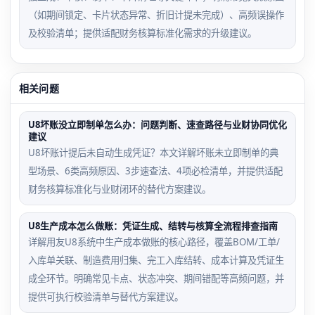
（如期间锁定、卡片状态异常、折旧计提未完成）、高频误操作
及校验清单；提供适配财务核算标准化需求的升级建议。
相关问题
U8坏账没立即制单怎么办：问题判断、速查路径与业财协同优化
建议
U8坏账计提后未自动生成凭证？本文详解坏账未立即制单的典
型场景、6类高频原因、3步速查法、4项必检清单，并提供适配
财务核算标准化与业财闭环的替代方案建议。
U8生产成本怎么做账：凭证生成、结转与核算全流程排查指南
详解用友U8系统中生产成本做账的核心路径，覆盖BOM/工单/
入库单关联、制造费用归集、完工入库结转、成本计算及凭证生
成全环节。明确常见卡点、状态冲突、期间错配等高频问题，并
提供可执行校验清单与替代方案建议。