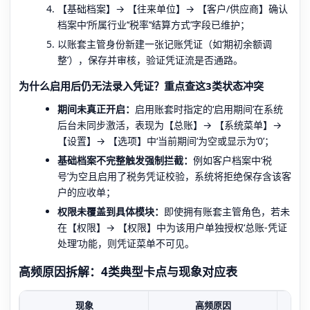
【基础档案】→ 【往来单位】→ 【客户/供应商】确认
档案中‘所属行业’‘税率’‘结算方式’字段已维护；
以账套主管身份新建一张记账凭证（如‘期初余额调
整’），保存并审核，验证凭证流是否通路。
为什么启用后仍无法录入凭证？重点查这3类状态冲突
期间未真正开启：
启用账套时指定的‘启用期间’在系统
后台未同步激活，表现为【总账】→ 【系统菜单】→
【设置】→ 【选项】中‘当前期间’为空或显示为‘0’；
基础档案不完整触发强制拦截：
例如客户档案中‘税
号’为空且启用了税务凭证校验，系统将拒绝保存含该客
户的应收单；
权限未覆盖到具体模块：
即使拥有账套主管角色，若未
在【权限】→ 【权限】中为该用户单独授权‘总账-凭证
处理’功能，则凭证菜单不可见。
高频原因拆解：4类典型卡点与现象对应表
现象
高频原因