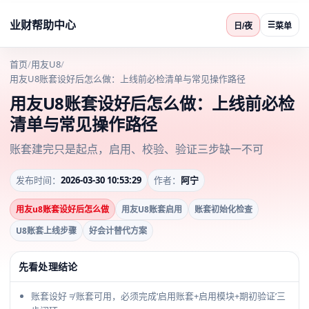
业财帮助中心
☰
日/夜
菜单
首页
/
用友U8
/
用友U8账套设好后怎么做：上线前必检清单与常见操作路径
用友U8账套设好后怎么做：上线前必检
清单与常见操作路径
账套建完只是起点，启用、校验、验证三步缺一不可
发布时间：
2026-03-30 10:53:29
作者：
阿宁
用友u8账套设好后怎么做
用友U8账套启用
账套初始化检查
U8账套上线步骤
好会计替代方案
先看处理结论
账套设好 ≠ 账套可用，必须完成‘启用账套+启用模块+期初验证’三