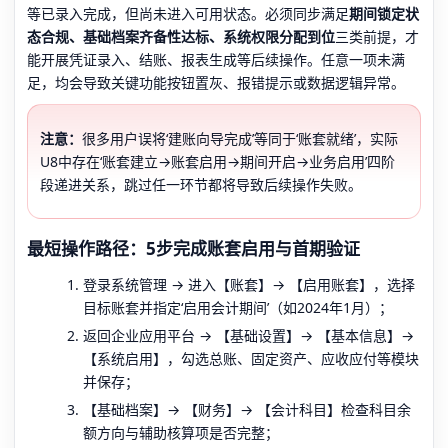
等已录入完成，但尚未进入可用状态。必须同步满足
期间锁定状
态合规、基础档案齐备性达标、系统权限分配到位
三类前提，才
能开展凭证录入、结账、报表生成等后续操作。任意一项未满
足，均会导致关键功能按钮置灰、报错提示或数据逻辑异常。
注意：
很多用户误将‘建账向导完成’等同于‘账套就绪’，实际
U8中存在‘账套建立→账套启用→期间开启→业务启用’四阶
段递进关系，跳过任一环节都将导致后续操作失败。
最短操作路径：5步完成账套启用与首期验证
登录系统管理 → 进入【账套】→ 【启用账套】，选择
目标账套并指定‘启用会计期间’（如2024年1月）；
返回企业应用平台 → 【基础设置】→ 【基本信息】→
【系统启用】，勾选总账、固定资产、应收应付等模块
并保存；
【基础档案】→ 【财务】→ 【会计科目】检查科目余
额方向与辅助核算项是否完整；