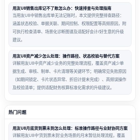
用友U8销售出库记不了账怎么办：快速排查与处理指南
当用友U8中销售出库单无法记账时，本文提供完整排查路径：
涵盖状态校验、单据关联、期间控制、权限配置等高频原因，附
可执行检查清单、场景化诊断图谱及适配好会计/好生意的升级
建议。
用友U8资产减少怎么处理：操作路径、状态校验与替代方案
详解用友U8中资产减少业务的完整处理流程，覆盖资产减少单
据生成、审核、制单、卡片清理等关键环节；明确常见失败原因
（如期间锁定、卡片状态异常、折旧计提未完成）、高频误操作
及校验清单；提供适配财务核算标准化需求的升级建议。
热门问题
用友U8月底货到票未到怎么处理：标准操作路径与业财协同方案
详解用友U8中‘货到票未到’业务场景的月末暂估处理流程，覆盖