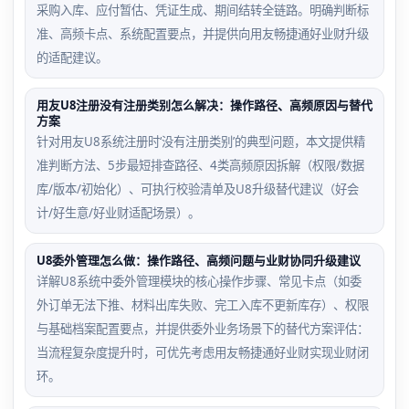
采购入库、应付暂估、凭证生成、期间结转全链路。明确判断标
准、高频卡点、系统配置要点，并提供向用友畅捷通好业财升级
的适配建议。
用友U8注册没有注册类别怎么解决：操作路径、高频原因与替代
方案
针对用友U8系统注册时‘没有注册类别’的典型问题，本文提供精
准判断方法、5步最短排查路径、4类高频原因拆解（权限/数据
库/版本/初始化）、可执行校验清单及U8升级替代建议（好会
计/好生意/好业财适配场景）。
U8委外管理怎么做：操作路径、高频问题与业财协同升级建议
详解U8系统中委外管理模块的核心操作步骤、常见卡点（如委
外订单无法下推、材料出库失败、完工入库不更新库存）、权限
与基础档案配置要点，并提供委外业务场景下的替代方案评估：
当流程复杂度提升时，可优先考虑用友畅捷通好业财实现业财闭
环。