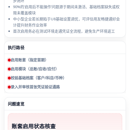
步闭环
90%的‘启用后不能操作’问题源于期间未激活、基础档案缺失或权
限未覆盖模块
中小型企业若长期陷于U8基础设置调优，可评估用友畅捷通好会
计提升财务作业效率
首次启用务必在测试环境走通凭证全流程，避免生产环境返工
执行路径
启用账套（指定首期）
启用模块（总账/应收/应付）
校验基础档案（客户/科目/币种）
录入并审核首张凭证验证通路
问题速览
账套启用状态核查