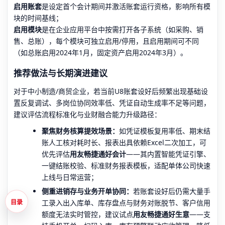
启用账套
是设定首个会计期间并激活账套运行资格，影响所有模
块的时间基线；
启用模块
是在企业应用平台中按需打开各子系统（如采购、销
售、总账），每个模块可独立启用/停用，且启用期间可不同
（如总账启用2024年1月，固定资产启用2024年3月）。
推荐做法与长期演进建议
对于中小制造/商贸企业，若当前U8账套设好后频繁出现基础设
置反复调试、多岗位协同效率低、凭证自动生成率不足等问题，
建议评估流程标准化与业财融合能力升级路径：
聚焦财务核算提效场景：
如凭证模板复用率低、期末结
账人工核对耗时长、报表出具依赖Excel二次加工，可
优先评估
用友畅捷通好会计
——其内置智能凭证引擎、
一键结账校验、标准财务报表模板，适配单体公司快速
上线与日常运营；
侧重进销存与业务开单协同：
若账套设好后仍需大量手
工录入出入库单、库存盘点与财务对账脱节、客户信用
目录
额度无法实时管控，建议试点
用友畅捷通好生意
——支