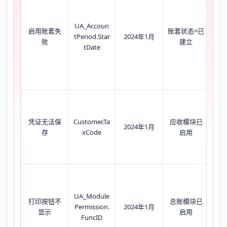
点
UA_Accoun
启用账套失
账套状态=已
无
tPeriod.Star
2024年1月
败
建立
志
tDate
录
凭证无法保
Customer.Ta
应收模块已
2024年1月
单
存
xCode
启用
户
UA_Module
打印按钮不
总账模块已
凭
Permission.
2024年1月
显示
启用
无‘
FuncID