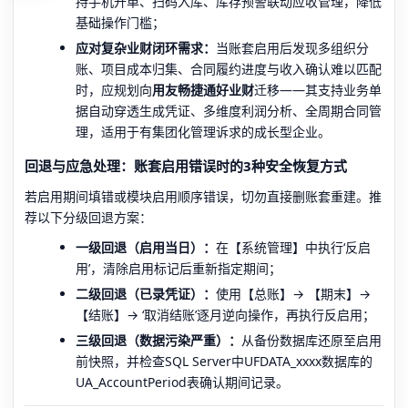
持手机开单、扫码入库、库存预警联动应收管理，降低
基础操作门槛；
应对复杂业财闭环需求：
当账套启用后发现多组织分
账、项目成本归集、合同履约进度与收入确认难以匹配
时，应规划向
用友畅捷通好业财
迁移——其支持业务单
据自动穿透生成凭证、多维度利润分析、全周期合同管
理，适用于有集团化管理诉求的成长型企业。
回退与应急处理：账套启用错误时的3种安全恢复方式
若启用期间填错或模块启用顺序错误，切勿直接删账套重建。推
荐以下分级回退方案：
一级回退（启用当日）：
在【系统管理】中执行‘反启
用’，清除启用标记后重新指定期间；
二级回退（已录凭证）：
使用【总账】→ 【期末】→
【结账】→ ‘取消结账’逐月逆向操作，再执行反启用；
三级回退（数据污染严重）：
从备份数据库还原至启用
前快照，并检查SQL Server中UFDATA_xxxx数据库的
UA_AccountPeriod表确认期间记录。