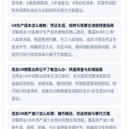
型场景、6类高频原因、3步速查法、4项必检清单，并提供适配
财务核算标准化与业财闭环的替代方案建议。
U8生产成本怎么做账：凭证生成、结转与核算全流程排查指南
详解用友U8系统中生产成本做账的核心路径，覆盖BOM/工单/
入库单关联、制造费用归集、完工入库结转、成本计算及凭证生
成全环节。明确常见卡点、状态冲突、期间错配等高频问题，并
提供可执行校验清单与替代方案建议。
用友U8销售出库记不了账怎么办：快速排查与处理指南
当用友U8中销售出库单无法记账时，本文提供完整排查路径：
涵盖状态校验、单据关联、期间控制、权限配置等高频原因，附
可执行检查清单、场景化诊断图谱及适配好会计/好生意的升级
建议。
用友U8资产减少怎么处理：操作路径、状态校验与替代方案
详解用友U8中资产减少业务的完整处理流程，覆盖资产减少单
据生成、审核、制单、卡片清理等关键环节；明确常见失败原因