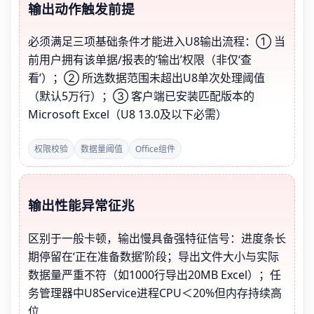
输出动作触发前提
必须满足三项基础条件才能进入U8输出流程：① 当
前用户拥有该单据/报表的‘输出’权限（非仅‘查
看’）；② 所选数据范围未超出U8单次处理阈值
（默认5万行）；③ 客户端已安装匹配版本的
Microsoft Excel（U8 13.0及以下必需）
权限校验
数据量阈值
Office组件
输出性能异常征兆
区别于一般卡顿，输出慢具备强特征信号：进度条长
期停留在‘正在准备数据’阶段；导出文件大小与实际
数据量严重不符（如1000行导出20MB Excel）；任
务管理器中U8Service进程CPU＜20%但内存持续高
位