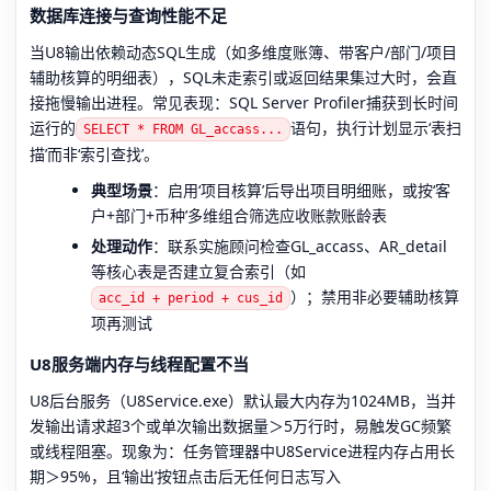
数据库连接与查询性能不足
当U8输出依赖动态SQL生成（如多维度账簿、带客户/部门/项目
辅助核算的明细表），SQL未走索引或返回结果集过大时，会直
接拖慢输出进程。常见表现：SQL Server Profiler捕获到长时间
运行的
语句，执行计划显示‘表扫
SELECT * FROM GL_accass...
描’而非‘索引查找’。
典型场景
：启用‘项目核算’后导出项目明细账，或按‘客
户+部门+币种’多维组合筛选应收账款账龄表
处理动作
：联系实施顾问检查GL_accass、AR_detail
等核心表是否建立复合索引（如
）；禁用非必要辅助核算
acc_id + period + cus_id
项再测试
U8服务端内存与线程配置不当
U8后台服务（U8Service.exe）默认最大内存为1024MB，当并
发输出请求超3个或单次输出数据量＞5万行时，易触发GC频繁
或线程阻塞。现象为：任务管理器中U8Service进程内存占用长
期＞95%，且‘输出’按钮点击后无任何日志写入