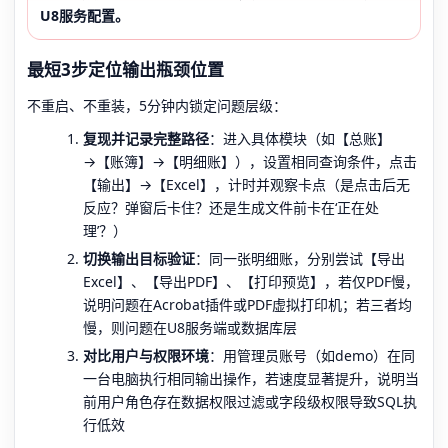
U8服务配置。
最短3步定位输出瓶颈位置
不重启、不重装，5分钟内锁定问题层级：
复现并记录完整路径
：进入具体模块（如【总账】
→【账簿】→【明细账】），设置相同查询条件，点击
【输出】→【Excel】，计时并观察卡点（是点击后无
反应？弹窗后卡住？还是生成文件前卡在‘正在处
理’？）
切换输出目标验证
：同一张明细账，分别尝试【导出
Excel】、【导出PDF】、【打印预览】，若仅PDF慢，
说明问题在Acrobat插件或PDF虚拟打印机；若三者均
慢，则问题在U8服务端或数据库层
对比用户与权限环境
：用管理员账号（如demo）在同
一台电脑执行相同输出操作，若速度显著提升，说明当
前用户角色存在数据权限过滤或字段级权限导致SQL执
行低效