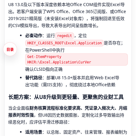
U8 13.0及以下版本深度依赖本地Office COM组件实现Excel导
出。若客户端安装了WPS Office、Office 365订阅版、或Office
2019/2021精简版（未安装Excel对象库），将强制回退至低效
的CSV模拟导出，导致大表导出时间呈指数增长。
必查动作
：运行
，定位
regedit
是否存在；
HKEY_CLASSES_ROOT\Excel.Application
在PowerShell中执行
目录
Get-ItemProperty
HKCR:\Excel.Application\CurVer
确认CLSID指向正确
替代路径
：部署U8 15.0+版本并启用‘Web Excel导
出’功能（需IIS支持），彻底绕过本地Office依赖
长期方案：从U8升级到更轻量、更聚焦的业财工具
当企业面临
财务核算流程标准化要求高、凭证录入频次大、月结
报表时效性强
，但U8因历史数据膨胀、定制化过多导致输出持
续恶化时，应评估平滑迁移路径：
适用场景
：以总账、固定资产、往来管理、报表编制为