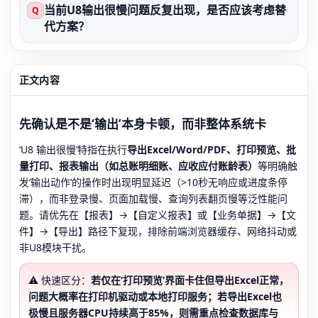
当前U8输出很慢问题反复出现，是否应该考虑替
Q
代方案？
正文内容
先确认是不是‘输出’本身卡顿，而非整体系统卡
‘U8 输出很慢’特指在执行
导出Excel/Word/PDF、打印预览、批
量打印、报表输出（如总账明细账、应收应付账龄表）
等明确触
发‘输出动作’的操作时出现明显延迟（>10秒无响应或进度条停
滞），而非登录慢、页面加载慢、查询列表翻页慢等泛性能问
题。请优先在【报表】→【自定义报表】或【业务单据】→【文
件】→【导出】路径下复现，排除前端浏览器缓存、网络抖动或
非U8模块干扰。
⚠️ 快速区分：
若仅在‘打印预览’界面卡住但导出Excel正常，
问题大概率在打印机驱动或本地打印服务；若导出Excel也
极慢且服务器CPU持续高于85%，则需重点检查数据库与