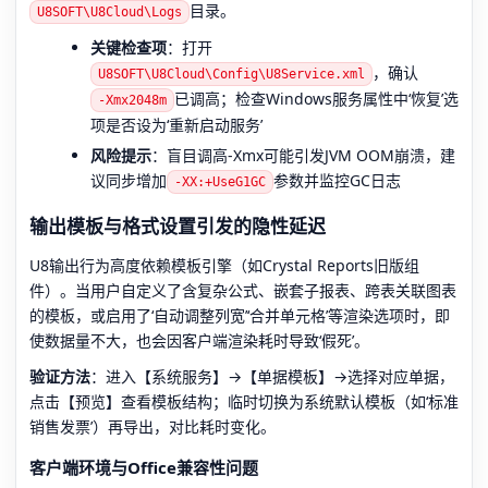
目录。
U8SOFT\U8Cloud\Logs
关键检查项
：打开
，确认
U8SOFT\U8Cloud\Config\U8Service.xml
已调高；检查Windows服务属性中‘恢复’选
-Xmx2048m
项是否设为‘重新启动服务’
风险提示
：盲目调高-Xmx可能引发JVM OOM崩溃，建
议同步增加
参数并监控GC日志
-XX:+UseG1GC
输出模板与格式设置引发的隐性延迟
U8输出行为高度依赖模板引擎（如Crystal Reports旧版组
件）。当用户自定义了含复杂公式、嵌套子报表、跨表关联图表
的模板，或启用了‘自动调整列宽’‘合并单元格’等渲染选项时，即
使数据量不大，也会因客户端渲染耗时导致‘假死’。
验证方法
：进入【系统服务】→【单据模板】→选择对应单据，
点击【预览】查看模板结构；临时切换为系统默认模板（如‘标准
销售发票’）再导出，对比耗时变化。
客户端环境与Office兼容性问题