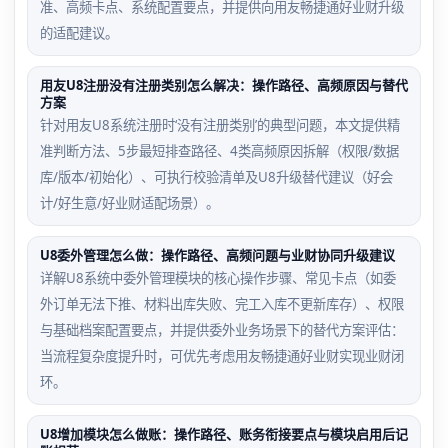
准、高频卡点、系统配置要点，并提供向用友畅捷通好业财升级
的适配建议。
用友U8注册没有注册类别怎么解决：操作路径、高频原因与替代
方案
针对用友U8系统注册时‘没有注册类别’的典型问题，本文提供精
准判断方法、5步最短排查路径、4类高频原因拆解（权限/数据
库/版本/初始化）、可执行校验清单及U8升级替代建议（好会
计/好生意/好业财适配场景）。
U8委外管理怎么做：操作路径、高频问题与业财协同升级建议
详解U8系统中委外管理模块的核心操作步骤、常见卡点（如委
外订单无法下推、材料出库失败、完工入库不更新库存）、权限
与基础档案配置要点，并提供委外业务场景下的替代方案评估：
当流程复杂度提升时，可优先考虑用友畅捷通好业财实现业财闭
环。
U8增加模块怎么做账：操作路径、账务衔接要点与模块启用后记