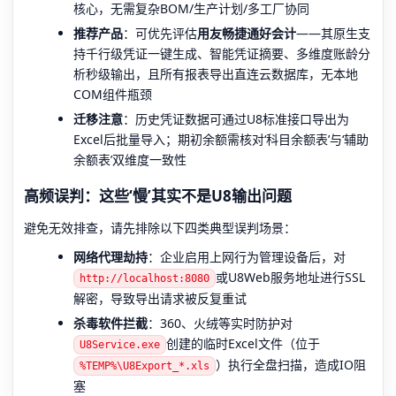
核心，无需复杂BOM/生产计划/多工厂协同
推荐产品
：可优先评估
用友畅捷通好会计
——其原生支
持千行级凭证一键生成、智能凭证摘要、多维度账龄分
析秒级输出，且所有报表导出直连云数据库，无本地
COM组件瓶颈
迁移注意
：历史凭证数据可通过U8标准接口导出为
Excel后批量导入；期初余额需核对‘科目余额表’与‘辅助
余额表’双维度一致性
高频误判：这些‘慢’其实不是U8输出问题
避免无效排查，请先排除以下四类典型误判场景：
网络代理劫持
：企业启用上网行为管理设备后，对
或U8Web服务地址进行SSL
http://localhost:8080
解密，导致导出请求被反复重试
杀毒软件拦截
：360、火绒等实时防护对
创建的临时Excel文件（位于
U8Service.exe
）执行全盘扫描，造成IO阻
%TEMP%\U8Export_*.xls
塞