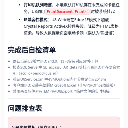
打印机队列堵塞
：本地默认打印机存在未完成的卡纸任
务，U8调用
时被系统挂起
PrintDocument.Print()
IE兼容性模式
：U8 Web端在Edge IE模式下加载
Crystal Reports ActiveX控件失败，降级为HTML表格
渲染，导致大数据量页面滚动卡顿（误认为‘输出慢’）
完成后自检清单
确认当前U8版本是否≥13.0，且已安装对应SP补丁包
检查SQL Server中GL_accass、AR_detail等核心表是否存在复合索
引（acc_id+period+cus_id）
验证U8Service.xml中-JVMOptions内存参数是否≥2048m
客户端是否安装完整版Microsoft Excel（非WPS/Office精简版）
禁用杀毒软件对%TEMP%\U8Export_*临时文件的实时扫描
问题排查表
问题定位模板（填空即用）：