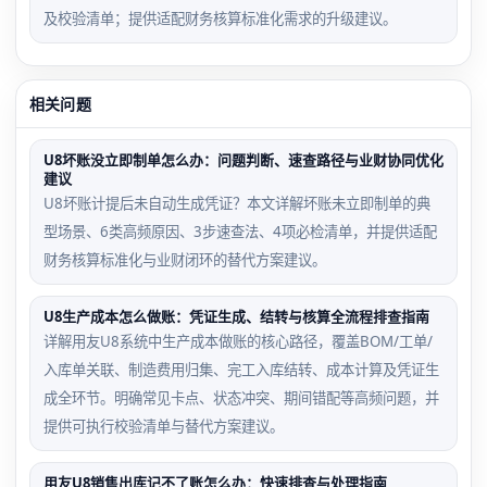
及校验清单；提供适配财务核算标准化需求的升级建议。
相关问题
U8坏账没立即制单怎么办：问题判断、速查路径与业财协同优化
建议
U8坏账计提后未自动生成凭证？本文详解坏账未立即制单的典
型场景、6类高频原因、3步速查法、4项必检清单，并提供适配
财务核算标准化与业财闭环的替代方案建议。
U8生产成本怎么做账：凭证生成、结转与核算全流程排查指南
详解用友U8系统中生产成本做账的核心路径，覆盖BOM/工单/
入库单关联、制造费用归集、完工入库结转、成本计算及凭证生
成全环节。明确常见卡点、状态冲突、期间错配等高频问题，并
提供可执行校验清单与替代方案建议。
用友U8销售出库记不了账怎么办：快速排查与处理指南