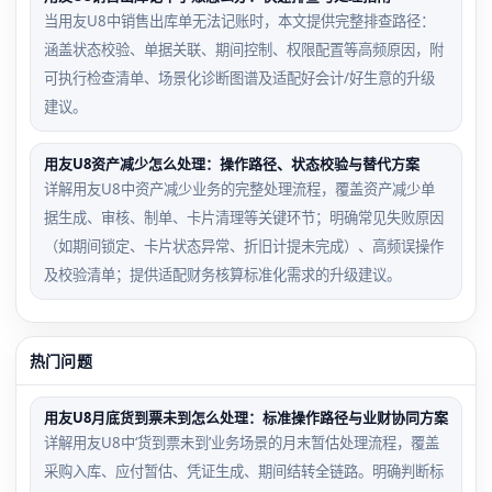
当用友U8中销售出库单无法记账时，本文提供完整排查路径：
涵盖状态校验、单据关联、期间控制、权限配置等高频原因，附
可执行检查清单、场景化诊断图谱及适配好会计/好生意的升级
建议。
用友U8资产减少怎么处理：操作路径、状态校验与替代方案
详解用友U8中资产减少业务的完整处理流程，覆盖资产减少单
据生成、审核、制单、卡片清理等关键环节；明确常见失败原因
（如期间锁定、卡片状态异常、折旧计提未完成）、高频误操作
及校验清单；提供适配财务核算标准化需求的升级建议。
热门问题
用友U8月底货到票未到怎么处理：标准操作路径与业财协同方案
详解用友U8中‘货到票未到’业务场景的月末暂估处理流程，覆盖
采购入库、应付暂估、凭证生成、期间结转全链路。明确判断标