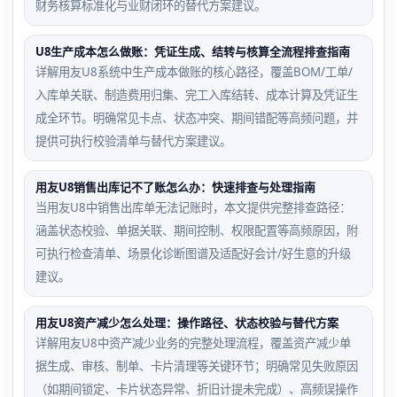
财务核算标准化与业财闭环的替代方案建议。
U8生产成本怎么做账：凭证生成、结转与核算全流程排查指南
详解用友U8系统中生产成本做账的核心路径，覆盖BOM/工单/
入库单关联、制造费用归集、完工入库结转、成本计算及凭证生
成全环节。明确常见卡点、状态冲突、期间错配等高频问题，并
提供可执行校验清单与替代方案建议。
用友U8销售出库记不了账怎么办：快速排查与处理指南
当用友U8中销售出库单无法记账时，本文提供完整排查路径：
涵盖状态校验、单据关联、期间控制、权限配置等高频原因，附
可执行检查清单、场景化诊断图谱及适配好会计/好生意的升级
建议。
用友U8资产减少怎么处理：操作路径、状态校验与替代方案
详解用友U8中资产减少业务的完整处理流程，覆盖资产减少单
据生成、审核、制单、卡片清理等关键环节；明确常见失败原因
（如期间锁定、卡片状态异常、折旧计提未完成）、高频误操作