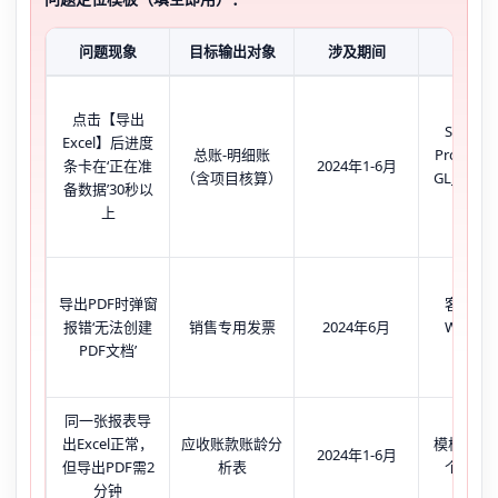
问题现象
目标输出对象
涉及期间
当前状
点击【导出
SQL Ser
Excel】后进度
总账-明细账
Profile
条卡在‘正在准
2024年1-6月
（含项目核算）
GL_acca
备数据’30秒以
扫描
上
导出PDF时弹窗
客户端
报错‘无法创建
销售专用发票
2024年6月
WPS Off
PDF文档’
2023
同一张报表导
出Excel正常，
应收账款账龄分
模板中嵌
2024年1-6月
但导出PDF需2
析表
个跨表
分钟