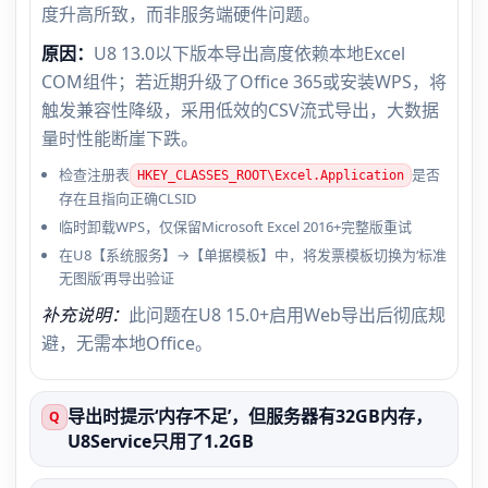
度升高所致，而非服务端硬件问题。
原因：
U8 13.0以下版本导出高度依赖本地Excel
COM组件；若近期升级了Office 365或安装WPS，将
触发兼容性降级，采用低效的CSV流式导出，大数据
量时性能断崖下跌。
检查注册表
是否
HKEY_CLASSES_ROOT\Excel.Application
存在且指向正确CLSID
临时卸载WPS，仅保留Microsoft Excel 2016+完整版重试
在U8【系统服务】→【单据模板】中，将发票模板切换为‘标准
无图版’再导出验证
补充说明：
此问题在U8 15.0+启用Web导出后彻底规
避，无需本地Office。
导出时提示‘内存不足’，但服务器有32GB内存，
Q
U8Service只用了1.2GB