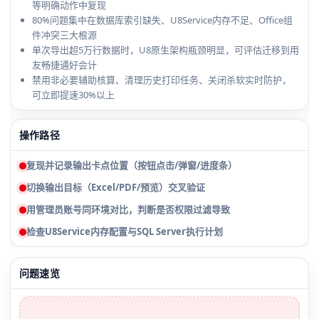
等明确动作中复现
80%问题集中在数据库索引缺失、U8Service内存不足、Office组
件冲突三大根源
单次导出超5万行数据时，U8原生架构瓶颈明显，可评估迁移到用
友畅捷通好会计
禁用非必要辅助核算、清理历史打印任务、关闭杀软实时防护，
可立即提速30%以上
操作路径
复现并记录输出卡点位置（按钮点击/弹窗/进度条）
切换输出目标（Excel/PDF/预览）交叉验证
用管理员账号同环境对比，判断是否权限过滤导致
检查U8Service内存配置与SQL Server执行计划
问题速览