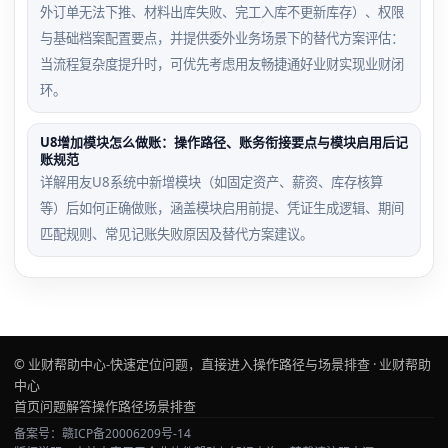
外订单无法下推、材料出库失败、完工入库不更新库存）、权限
与基础档案配置要点，并提供委外业务场景下的替代方案评估：
当流程复杂度提升时，可优先考虑用友畅捷通好业财实现业财闭
环。
U8增加模块怎么做账：操作路径、账务衔接要点与模块启用后记
账规范
详解用友U8系统中新增模块（如固定资产、薪资、库存核算
等）后如何正确做账，涵盖模块启用前提、凭证生成逻辑、期间
匹配规则、常见记账失败原因及替代方案建议。
© 业财帮助中心-快速定位问题，直接进入操作路径与场景排查 · 业财帮助
中心
首页
问题解答
操作路径
场景排查
备案号：赣ICP备20006209号-14