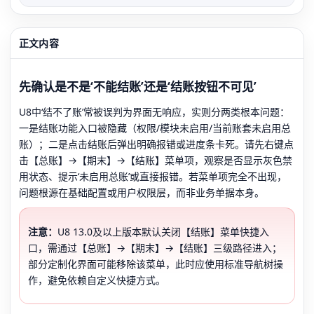
正文内容
先确认是不是‘不能结账’还是‘结账按钮不可见’
U8中‘结不了账’常被误判为界面无响应，实则分两类根本问题：
一是结账功能入口被隐藏（权限/模块未启用/当前账套未启用总
账）；二是点击结账后弹出明确报错或进度条卡死。请先右键点
击【总账】→【期末】→【结账】菜单项，观察是否显示灰色禁
用状态、提示‘未启用总账’或直接报错。若菜单项完全不出现，
问题根源在基础配置或用户权限层，而非业务单据本身。
注意：
U8 13.0及以上版本默认关闭【结账】菜单快捷入
口，需通过【总账】→【期末】→【结账】三级路径进入；
部分定制化界面可能移除该菜单，此时应使用标准导航树操
作，避免依赖自定义快捷方式。