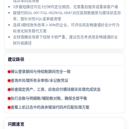
境异常四类场景
5步最短路径可在3分钟内定位根因，无需重启服务或重装客户端
报错代码GL-0017/GL-0029/GL-0041对应高频数据库与模块状态异
常，需针对性SQL或单据清理
连续3期结账失败率＞30%的企业，可评估用友畅捷通好会计作为
标准化财务替代方案
业财强耦合场景下结账卡顿严重，建议优先考虑用友畅捷通好业
财升级路径
建议路径
确认登录期间与待结账期间完全一致
查询并处理所有未审核/未记账凭证
检查固定资产、工资、应收应付模块期末处理完成状态
执行总账与明细账/辅助账对账，确保全部平衡
查看上机日志中的具体错误代码并匹配处理方案
问题速览