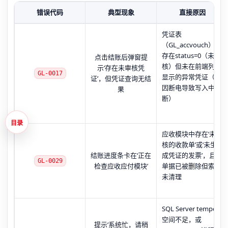
错误代码
典型现象
直接原因
凭证表
（GL_accvouch）中
存在status=0（未审
点击结账后弹窗提
核）但未在前端列表
示‘存在未审核凭
GL-0017
显示的异常凭证（多
证’，但凭证查询无结
因断电导致写入中
果
断）
目录
应收模块中存在‘未审
核的收款单’或‘未生
结账进度条卡在‘正在
成凭证的发票’，且该
GL-0029
检查应收应付模块’
单据已被删除但索引
未清理
SQL Server tempdb
空间不足，或
提示‘系统忙，请稍