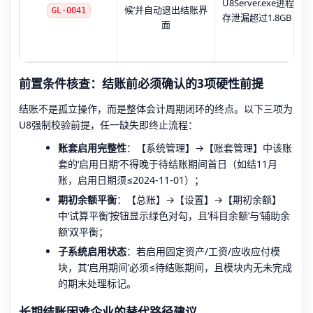
U8Server.exe进程内
候’并自动退出结账界
GL-0041
存泄漏超过1.8GB
面
前置条件核查：结账前必须确认的3项硬性前提
结账不是孤立操作，而是整体会计周期闭环的终点。以下三项为
U8强制校验前提，任一缺失即终止流程：
账套启用完整性
：【系统管理】→【账套管理】中该账
套的‘启用日期’不得晚于待结账期间首日（如结11月
账，启用日期须≤2024-11-01）；
期初余额平衡
：【总账】→【设置】→【期初余额】
中‘试算平衡’按钮显示绿色对勾，且‘科目余额’与‘辅助余
额’双平衡；
子系统启用状态
：若启用固定资产/工资/应收应付模
块，其‘启用期间’必须≤待结账期间，且模块内无未完成
的期末处理标记。
长期结账困难企业的替代路径建议