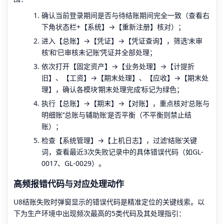
确认当前登录期间是否与待结账期间完全一致（查看右
下角状态栏+【系统】→【重新注册】核对）；
进入【总账】→【凭证】→【凭证查询】，筛选‘未审
核’和‘已审核未记账’凭证并全部处理；
依次打开【固定资产】→【业务处理】→【计提折
旧】、【工资】→【期末处理】、【应收】→【期末处
理】，确认各模块‘期末处理完成’标记为绿色；
执行【总账】→【期末】→【对账】，重点核对‘总账与
明细账’‘总账与辅助账’是否平衡（不平衡则禁止结
账）；
检查【系统管理】→【上机日志】，过滤‘结账’关键
词，查看最近3次失败记录中的具体错误代码（如GL-
0017、GL-0029）。
高频报错代码与对应处理动作
U8结账失败时弹窗显示的错误代码是精准定位的关键线索。以
下为生产环境中出现频次最高的5类代码及其处理指引：