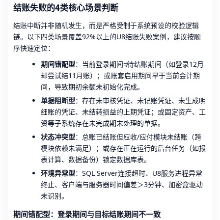
结账失败的4类核心场景判断
结账中断并非随机发生，而是严格受制于系统预设的校验逻辑
链。以下四类场景覆盖92%以上的U8结账失败案例，建议按顺
序快速定位：
期间错配型
：当前登录期间≠待结账期间（如登录12月
却尝试结11月账）；或账套启用期间早于当前会计期
间，导致期初余额未初始化完成。
单据阻断型
：存在未审核凭证、未记账凭证、未生成明
细账的凭证、未结转损益的上期凭证；或固定资产、工
资等子系统存在未完成期末处理的单据。
状态冲突型
：总账已结账但应收/应付模块未结账（跨
模块依赖未满足）；或存在正在运行的后台任务（如报
表计算、数据备份）锁定数据库表。
环境异常型
：SQL Server连接超时、U8服务进程异常
终止、客户端与服务器时间偏差＞3分钟、加密盒驱动
未识别。
期间错配型：登录期间与目标结账期间不一致