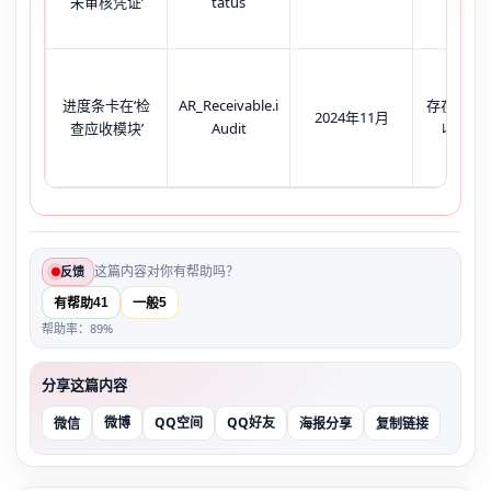
未审核凭证’
tatus
共3
进度条卡在‘检
AR_Receivable.i
存在iAudi
2024年11月
查应收模块’
Audit
收款单
这篇内容对你有帮助吗？
反馈
41
5
有帮助
一般
帮助率：89%
分享这篇内容
微博
QQ空间
QQ好友
微信
海报分享
复制链接