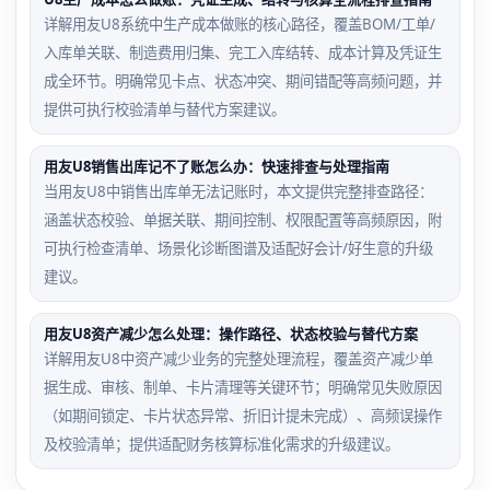
详解用友U8系统中生产成本做账的核心路径，覆盖BOM/工单/
入库单关联、制造费用归集、完工入库结转、成本计算及凭证生
成全环节。明确常见卡点、状态冲突、期间错配等高频问题，并
提供可执行校验清单与替代方案建议。
用友U8销售出库记不了账怎么办：快速排查与处理指南
当用友U8中销售出库单无法记账时，本文提供完整排查路径：
涵盖状态校验、单据关联、期间控制、权限配置等高频原因，附
可执行检查清单、场景化诊断图谱及适配好会计/好生意的升级
建议。
用友U8资产减少怎么处理：操作路径、状态校验与替代方案
详解用友U8中资产减少业务的完整处理流程，覆盖资产减少单
据生成、审核、制单、卡片清理等关键环节；明确常见失败原因
（如期间锁定、卡片状态异常、折旧计提未完成）、高频误操作
及校验清单；提供适配财务核算标准化需求的升级建议。