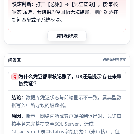
快速判断：
打开【总账】→【凭证查询】，按‘审核
状态’筛选；若结果为空且仍无法结账，则问题必在
期间匹配或子系统模块。
展开场景列表
问答区
为什么凭证都审核记账了，U8还是提示‘存在未审
Q
核凭证’？
结论：
数据库凭证状态与前端显示不一致，属典型数
据写入中断导致的脏数据。
原因：
断电、网络闪断或客户端强制退出时，凭证审
核事务未完整提交至SQL Server，造成
GL_accvouch表中status字段仍为0（未审核），但