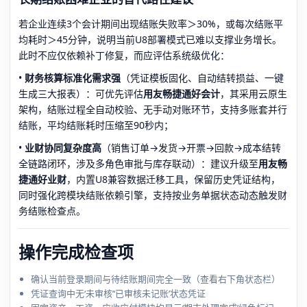
若企业连续3个会计期间出现结账失败率＞30%，或每次结账平
均耗时＞45分钟，说明当前U8部署模式已难以支撑业务增长。
此时不应仅依赖补丁修复，而应评估系统级优化：
•
财务核算标准化需求强
（凭证模板固化、自动结转损益、一键
生成三大报表）：可优先评估
用友畅捷通好会计
，其采用云原生
架构，结账过程全自动校验、无手动对账环节，支持多账套并行
结账，平均结账耗时压缩至90秒内；
•
业财协同复杂度高
（销售订单→发货→开票→回款→成本结转
全链路闭环，涉及多角色审批与库存联动）：建议升级至
用友畅
捷通好业财
，内置U8兼容数据迁移工具，保留历史凭证结构，
同时强化跨模块结账依赖引擎，支持按业务单据状态动态触发财
务结账检查点。
操作完成检查项
确认当前登录期间与待结账期间完全一致（查看右下角状态栏）
凭证查询中无‘未审核’‘已审核未记账’状态凭证