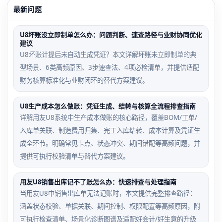
最新问题
U8坏账没立即制单怎么办：问题判断、速查路径与业财协同优化
建议
U8坏账计提后未自动生成凭证？本文详解坏账未立即制单的典
型场景、6类高频原因、3步速查法、4项必检清单，并提供适配
财务核算标准化与业财闭环的替代方案建议。
U8生产成本怎么做账：凭证生成、结转与核算全流程排查指南
详解用友U8系统中生产成本做账的核心路径，覆盖BOM/工单/
入库单关联、制造费用归集、完工入库结转、成本计算及凭证生
成全环节。明确常见卡点、状态冲突、期间错配等高频问题，并
提供可执行校验清单与替代方案建议。
用友U8销售出库记不了账怎么办：快速排查与处理指南
当用友U8中销售出库单无法记账时，本文提供完整排查路径：
涵盖状态校验、单据关联、期间控制、权限配置等高频原因，附
可执行检查清单、场景化诊断图谱及适配好会计/好生意的升级