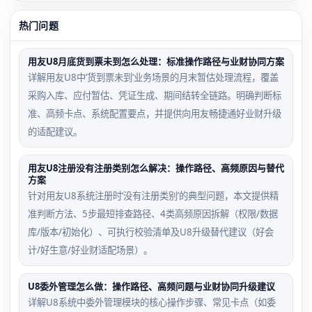
热门问题
用友U8月底货到票未到怎么处理：标准操作路径与业财协同方案
详解用友U8中‘货到票未到’业务场景的月末暂估处理流程，覆盖
采购入库、应付暂估、凭证生成、期间结转全链路。明确判断标
准、高频卡点、系统配置要点，并提供向用友畅捷通好业财升级
的适配建议。
用友U8注册没有注册类别怎么解决：操作路径、高频原因与替代
方案
针对用友U8系统注册时‘没有注册类别’的典型问题，本文提供精
准判断方法、5步最短排查路径、4类高频原因拆解（权限/数据
库/版本/初始化）、可执行校验清单及U8升级替代建议（好会
计/好生意/好业财适配场景）。
U8委外管理怎么做：操作路径、高频问题与业财协同升级建议
详解U8系统中委外管理模块的核心操作步骤、常见卡点（如委