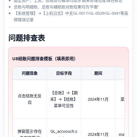
固定资产、工资、应收应付模块均显示‘期末处理完成’绿色标记
总账与明细账、总账与辅助账对账结果均为‘平衡’
【系统管理】→【上机日志】中无GL-0017/GL-0029/GL-0041等高
频错误记录
问题排查表
U8结账问题排查模板（填表即用）
问题现象
目标字段
期间
当前状
【总账】→【期
点击结账无反
末】→【结账】
2024年11月
菜单灰色
应
菜单可见性
数据库
弹窗提示‘存在
GL_accvouch.s
2024年11月
status=