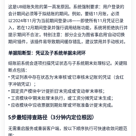
这是U8结账失败的第一高发原因。系统强制要求：用户登录的
会计期间必须等于拟结账的期间。例如，要结11月账，必须
以‘2024年11月’为当前期间登录U8——即使所有11月凭证已录
入，若在12月期间登录并强行调用结账功能，系统将拒绝执行并
提示‘期间不合法’。特别注意：部分企业为图省事启用‘自动切换
期间’插件，该插件易导致期间缓存错乱，建议禁用并手动核对。
单据阻断型：凭证及子系统单据未闭环
结账前系统会逐项扫描凭证状态与子系统期末处理标记。关键阻
断点包括：
• 凭证列表中存在状态为‘未审核’或‘已审核未记账’的凭证（含红
字冲销凭证）；
• 固定资产模块中‘计提折旧’未完成或‘变动单’未审核；
• 工资模块中‘期末处理’未执行，或‘工资分摊凭证’未生成；
• 应收模块中‘应收票据到期处理’或‘坏账准备计提’未完成。
5步最短排查路径（3分钟内定位根因）
无需重启服务或重装客户端，按以下顺序执行可快速收敛问题范
围：