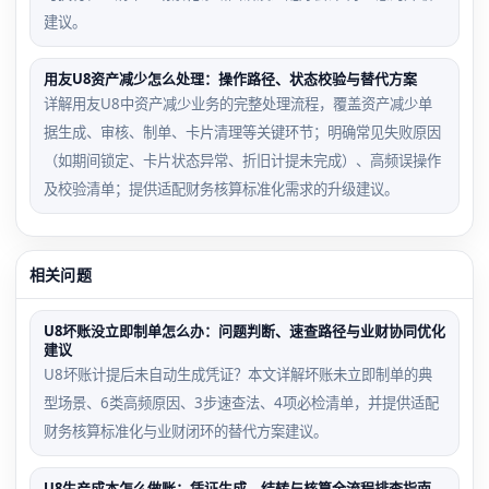
建议。
用友U8资产减少怎么处理：操作路径、状态校验与替代方案
详解用友U8中资产减少业务的完整处理流程，覆盖资产减少单
据生成、审核、制单、卡片清理等关键环节；明确常见失败原因
（如期间锁定、卡片状态异常、折旧计提未完成）、高频误操作
及校验清单；提供适配财务核算标准化需求的升级建议。
相关问题
U8坏账没立即制单怎么办：问题判断、速查路径与业财协同优化
建议
U8坏账计提后未自动生成凭证？本文详解坏账未立即制单的典
型场景、6类高频原因、3步速查法、4项必检清单，并提供适配
财务核算标准化与业财闭环的替代方案建议。
U8生产成本怎么做账：凭证生成、结转与核算全流程排查指南