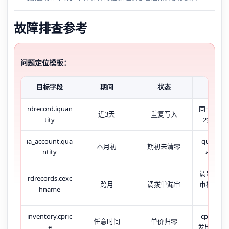
故障排查参考
问题定位模板：
目标字段
期间
状态
现象
rdrecord.iquan
同一ccod
近3天
重复写入
tity
2条以上
ia_account.qua
quantit
本月初
期初未清零
ntity
amount
调出方状
rdrecords.cexc
跨月
调拨单漏审
审核，调
hname
未审
inventory.cpric
cprice=0
任意时间
单价归零
e
发出库数