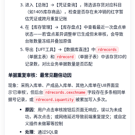
进入【总账】→【凭证查询】，筛选该存货对应科目
（如1405库存商品），检查是否存在未冲销的红字暂
估凭证或跨月重复记账
在【库存管理】→【库存盘点】中查看最近一次盘点单
状态——若‘盘点差异调整单’已生成但未审核，会导致
台账数量冻结并叠加原值
导出【UFT工具】→【数据库直连】中
rdrecords
（单据主表）和
（单据子表）中该存货ID的
rdrecord
记录数，对比业务单据数量是否匹配
单据重复审核：最常见翻倍动因
现象：采购入库单、产成品入库单、其他入库单在U8界面显
示‘已审核’，但后台
字段存在多条相同单
rdrecords.cexchname
据号记录，或
被累加写入多次。
rdrecord.iquantity
原因
：用户点击审核按钮后页面无响应，误以为未成
功，再次点击；或网络延迟导致前端重复提交；或自定
义插件未做幂等控制
处理
：通过SQL查