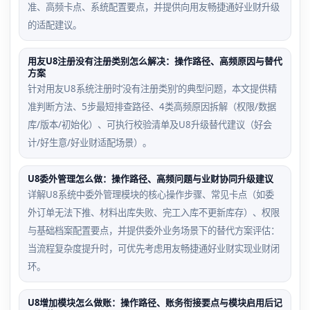
准、高频卡点、系统配置要点，并提供向用友畅捷通好业财升级
的适配建议。
用友U8注册没有注册类别怎么解决：操作路径、高频原因与替代
方案
针对用友U8系统注册时‘没有注册类别’的典型问题，本文提供精
准判断方法、5步最短排查路径、4类高频原因拆解（权限/数据
库/版本/初始化）、可执行校验清单及U8升级替代建议（好会
计/好生意/好业财适配场景）。
U8委外管理怎么做：操作路径、高频问题与业财协同升级建议
详解U8系统中委外管理模块的核心操作步骤、常见卡点（如委
外订单无法下推、材料出库失败、完工入库不更新库存）、权限
与基础档案配置要点，并提供委外业务场景下的替代方案评估：
当流程复杂度提升时，可优先考虑用友畅捷通好业财实现业财闭
环。
U8增加模块怎么做账：操作路径、账务衔接要点与模块启用后记