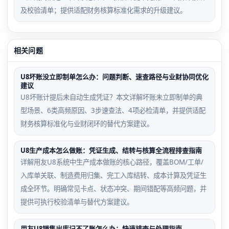
及校验清单；提供适配财务核算标准化需求的升级建议。
相关问题
U8坏账没立即制单怎么办：问题判断、速查路径与业财协同优化
建议
U8坏账计提后未自动生成凭证？本文详解坏账未立即制单的典
型场景、6类高频原因、3步速查法、4项必检清单，并提供适配
财务核算标准化与业财闭环的替代方案建议。
U8生产成本怎么做账：凭证生成、结转与核算全流程排查指南
详解用友U8系统中生产成本做账的核心路径，覆盖BOM/工单/
入库单关联、制造费用归集、完工入库结转、成本计算及凭证生
成全环节。明确常见卡点、状态冲突、期间错配等高频问题，并
提供可执行校验清单与替代方案建议。
用友U8销售出库记不了账怎么办：快速排查与处理指南