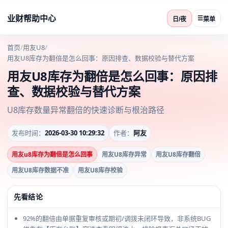
业财帮助中心
☰
日/夜
菜单
首页
/
用友U8
/
用友U8库存为翻倍是怎么回事：原因排查、数据校验与替代方案
用友U8库存为翻倍是怎么回事：原因排
查、数据校验与替代方案
U8库存数量异常翻倍的快速诊断与根治路径
发布时间：
2026-03-30 10:29:32
作者：
阿友
用友u8库存为翻倍是怎么回事
用友U8库存异常
用友U8库存翻倍
用友U8库存数据不准
用友U8库存校验
先看结论
92%的翻倍由单据重复审核或期初/调拨未闭环导致，非系统BUG