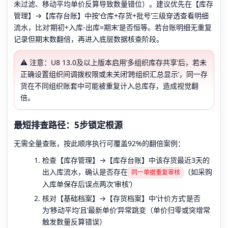
未过滤、移动平均单价反算导致数量错位）。建议优先在【库存
管理】→【库存台账】中按‘仓库+存货+批号’三级穿透查看明细
流水，比对‘期初+入库-出库=期末’是否恒等。若台账明细无重复
记录但期末数翻倍，再进入底层数据核查阶段。
⚠️ 注意：U8 13.0及以上版本启用‘多组织库存共享’后，若未
正确设置组织间调拨权限或未关闭‘跨组织汇总显示’，同一存
货在不同组织账套中可能被重复计入总库存，造成视觉翻
倍。
最短排查路径：5步锁定根源
无需全量查账，按此顺序执行可覆盖92%的翻倍案例：
检查【库存管理】→【库存台账】中该存货最近3天的
出入库流水，确认是否存在
（如采购
同一单据重复审核
入库单保存后误点两次‘审核’）
核对【基础档案】→【存货档案】中‘计价方式’是否
为‘移动平均’且‘最新单价’异常跳变（单价归零或突增常
触发数量反算错误）