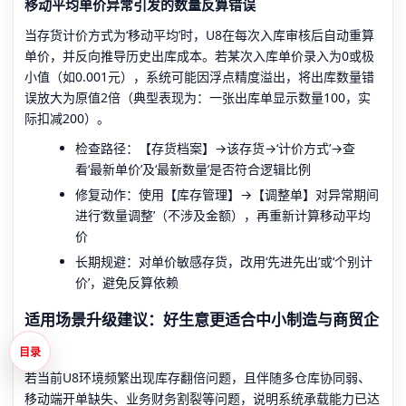
移动平均单价异常引发的数量反算错误
当存货计价方式为‘移动平均’时，U8在每次入库审核后自动重算
单价，并反向推导历史出库成本。若某次入库单价录入为0或极
小值（如0.001元），系统可能因浮点精度溢出，将出库数量错
误放大为原值2倍（典型表现为：一张出库单显示数量100，实
际扣减200）。
检查路径：【存货档案】→该存货→‘计价方式’→查
看‘最新单价’及‘最新数量’是否符合逻辑比例
修复动作：使用【库存管理】→【调整单】对异常期间
进行‘数量调整’（不涉及金额），再重新计算移动平均
价
长期规避：对单价敏感存货，改用‘先进先出’或‘个别计
价’，避免反算依赖
适用场景升级建议：好生意更适合中小制造与商贸企
业
目录
若当前U8环境频繁出现库存翻倍问题，且伴随多仓库协同弱、
移动端开单缺失、业务财务割裂等问题，说明系统承载能力已达