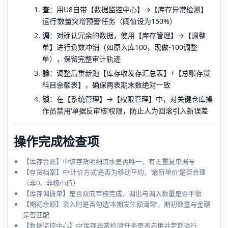
查
：用U8自带【数据监控中心】→【库存异常检测】
运行‘数量突增预警’任务（阈值设为150%）
调
：对确认冗余的数据，使用【库存管理】→【调整
单】进行负数冲销（如原入库100，现做-100调整
单），保留完整审计轨迹
验
：调整后重新跑【库存收发存汇总表】+【总账存货
科目余额表】，确保两表期末数绝对一致
锁
：在【系统管理】→【权限管理】中，对关键仓库操
作员禁用‘单据反审核’权限，防止人为回滚引入新误差
操作完成检查项
【库存台账】中该存货明细流水是否唯一，有无重复单据号
【存货档案】中‘计价方式’是否为移动平均，‘最新单价’是否合理
（非0、非极小值）
【库存调拨单】是否双向审核完成，调出与调入数量是否平衡
【期初余额】录入时是否勾选‘本期发生额清零’，期初数量与金额
是否匹配
【数据监控中心】中‘库存异常检测’任务是否启用并定期运行