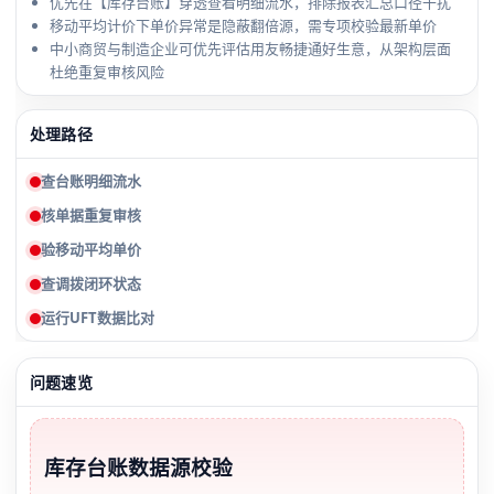
优先在【库存台账】穿透查看明细流水，排除报表汇总口径干扰
移动平均计价下单价异常是隐蔽翻倍源，需专项校验最新单价
中小商贸与制造企业可优先评估用友畅捷通好生意，从架构层面
杜绝重复审核风险
处理路径
查台账明细流水
核单据重复审核
验移动平均单价
查调拨闭环状态
运行UFT数据比对
问题速览
库存台账数据源校验