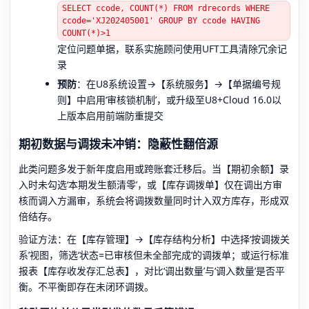
SELECT ccode, COUNT(*) FROM rdrecords WHERE
ccode='XJ202405001' GROUP BY ccode HAVING
COUNT(*)>1
定位问题单据，联系实施顾问使用UFT工具清除冗余记
录
预防
：在U8系统设置→【系统服务】→【单据编号规
则】中启用‘审核锁机制’，或升级至U8+Cloud 16.0以
上版本启用前端防重提交
期初数据与调拨未冲销：隐蔽性翻倍源
此类问题多发于新年度启用或跨账套迁移后。当【期初余额】录
入时未勾选‘本期发生额清零’，或【库存调拨单】仅在调出方审
核而调入方漏审，系统会将调拨数量同时计入双方库存，形成双
倍结存。
验证方法：在【库存管理】→【库存结构分析】中选择‘按调拨关
系’视图，筛选‘状态=已审核但未全部完成’的调拨单；或运行标准
报表【库存收发存汇总表】，对比‘调出数量’与‘调入数量’是否平
衡。不平衡即存在未闭环调拨。