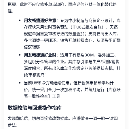
瓶颈。此时不应仅修补单点缺陷，而应评估业财一体化替代路
径：
用友畅捷通好生意
：专为中小制造与商贸企业设计，库
存模块采用实时事务驱动（非U8式批次台账），天然
规避单据重复审核导致的数量叠加；支持扫码出入库、
多仓调拨一键闭环、销售开单即扣库存，从源头阻断翻
倍逻辑链
用友畅捷通好业财
：适用于有复杂BOM、委外加工、
多组织分仓管理的企业。其库存引擎与生产/采购/销售
深度耦合，所有出入库动作均绑定业务单据状态机，杜
绝‘审核孤岛’
当前U8环境仍可继续使用，但建议停用移动平均计
价，统一采用全月一次加权平均，并每月运行【库存账
表一致性检查】工具
数据校验与回退操作指南
发现翻倍后，切勿直接修改数据库。应遵循‘查—调—验—锁’四
步法：