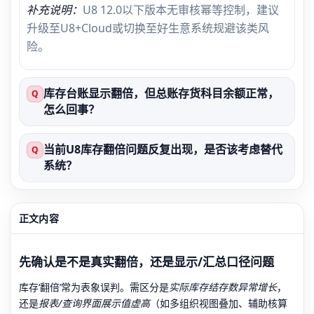
补充说明：
U8 12.0以下版本无审核幂等控制，建议
升级至U8+Cloud或切换至好生意系统规避该类风
险。
库存台账显示翻倍，但总账存货科目余额正常，
Q
怎么回事？
当前U8库存翻倍问题反复出现，是否该考虑替代
Q
系统？
正文内容
先确认是不是真实翻倍，还是显示/汇总口径问题
库存‘翻倍’常为表象误判。需区分是
实际库存结存数异常增长
，
还是
报表/查询界面展示值虚高
（如多组织视图叠加、辅助核算