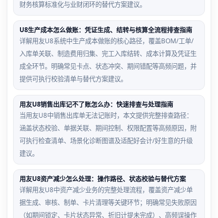
财务核算标准化与业财闭环的替代方案建议。
U8生产成本怎么做账：凭证生成、结转与核算全流程排查指南
详解用友U8系统中生产成本做账的核心路径，覆盖BOM/工单/
入库单关联、制造费用归集、完工入库结转、成本计算及凭证生
成全环节。明确常见卡点、状态冲突、期间错配等高频问题，并
提供可执行校验清单与替代方案建议。
用友U8销售出库记不了账怎么办：快速排查与处理指南
当用友U8中销售出库单无法记账时，本文提供完整排查路径：
涵盖状态校验、单据关联、期间控制、权限配置等高频原因，附
可执行检查清单、场景化诊断图谱及适配好会计/好生意的升级
建议。
用友U8资产减少怎么处理：操作路径、状态校验与替代方案
详解用友U8中资产减少业务的完整处理流程，覆盖资产减少单
据生成、审核、制单、卡片清理等关键环节；明确常见失败原因
（如期间锁定、卡片状态异常、折旧计提未完成）、高频误操作