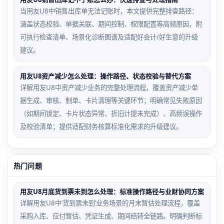
当用友U8中销售出库单无法记账时，本文提供完整排查路径：
涵盖状态校验、单据关联、期间控制、权限配置等高频原因，附
可执行检查清单、场景化诊断图谱及适配好会计/好生意的升级
建议。
用友U8资产减少怎么处理：操作路径、状态校验与替代方案
详解用友U8中资产减少业务的完整处理流程，覆盖资产减少单
据生成、审核、制单、卡片清理等关键环节；明确常见失败原因
（如期间锁定、卡片状态异常、折旧计提未完成）、高频误操作
及校验清单；提供适配财务核算标准化需求的升级建议。
热门问题
用友U8月底货到票未到怎么处理：标准操作路径与业财协同方案
详解用友U8中‘货到票未到’业务场景的月末暂估处理流程，覆盖
采购入库、应付暂估、凭证生成、期间结转全链路。明确判断标