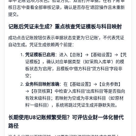
单中‘记账’选项为灰色。验证方式：双击打开单据，在右下角‘审
核日志’中查看全部审核记录，确认是否存在‘退回’操作且未重新
提交。
记账后凭证未生成？重点核查凭证模板与科目映射
成功点击记账按钮仅表示单据状态变更为‘已记账’，不代表凭证
自动生成。凭证生成依赖两个前提：
凭证模板已启用
：进入【总账】→【基础设置】→【凭
证模板】，确认对应单据类型（如‘采购入库单’）的模
板状态为‘启用’，且模板中‘借方科目’‘贷方科目’字段非
空；
业务科目映射准确
：在【基础设置】→【业务参数】
→【存货核算】中检查‘入库科目’‘出库科目’等是否指向
有效末级科目；若映射为空或为非末级科目（如‘原材
料’一级科目），系统将跳过凭证生成并静默失败。
长期使用U8记账频繁受阻？可评估业财一体化替代
路径