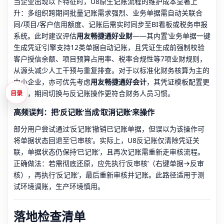
当企业出现以下特征时，U8原生记账流程的维护成本显著上
升：多组织跨期间批量记账需求强烈、业务单据需自动关联合
同/项目/客户信用额度、记账后需实时同步至BI看板或税务申报
系统。此时建议评估
用友畅捷通好业财
——其内置‘业务单据一键
生成凭证’引擎支持12类单据自动记账，且凭证生成前强制校验
客户授信余额、项目预算占用率、税率合规性等7项业财规则，
从源头减少人工干预与重复排查。对于以标准化财务核算为主的
中小企业，亦可优先考虑
用友畅捷通好会计
，其凭证模板配置更
直观，期间切换与反记账操作更符合财务人员习惯。
目录
高频误判：把‘反记账’当成‘取消记账’来操作
部分用户尝试通过‘反记账’撤销已记账单据，但误以为该操作可
将单据状态回退至‘已审核’。实际上，U8反记账仅清除凭证关
联，单据状态仍保持‘已记账’，且再次记账需重新走审核流程。
正确做法：若需彻底还原，应先执行‘反审核’（右键单据→反审
核），再执行‘反记账’，最后重新审核并记账。此路径适用于测
试环境调账，生产环境慎用。
落地检查清单