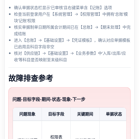
确认单据状态栏显示‘已审核’且右键菜单含【记账】选项
检查当前登录用户在【系统管理】→【权限管理】中拥有‘总账’模
块‘记账’权限
核实单据制单日期所属会计期间已在【总账】→【期末处理】中完
成结账
进入【总账】→【基础设置】→【凭证模板】，确认对应单据模板
已启用且科目字段非空
核对【供应链】→【基础设置】→【业务参数】中‘入库/出库/应
收’等科目是否映射至末级科目
故障排查参考
问题-目标字段-期间-状态-现象-下一步
问题现象
目标字段
关键期间
单据状态
典
权限表