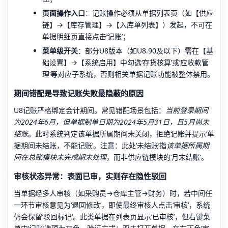
页面操作入口
：记账操作必须从单据列表页（如【供应
链】→【库存管理】→【入库单列表】）发起，不可在
单据明细页直接点击‘记账’；
菜单级开关
：部分U8版本（如U8.90及以下）需在【基
础设置】→【系统启用】中勾选‘存货核算’或‘应收款管
理’等对应子系统，否则相关单据记账功能被整体禁用。
期间错配是导致记账失败最隐蔽的原因
U8记账严格绑定会计期间。常见错配场景包括：
当前登录期间
为2024年6月，但单据制单日期为2024年5月31日，且5月尚未
结账
。此时系统判定该单据所属期间未关闭，拒绝记账并提示‘单
据期间未结账，不能记账’。注意：此处‘未结账’指
该单据所属期
间在总账模块未完成期末处理
，而非供应链模块的‘月末结账’。
审核状态异常：表面已审，实则存在隐性驳回
当单据经多人审核（如采购员→仓库主管→财务）时，若中间任
一环节审核意见为‘退回修改’，即使最终审核人点击‘审核’，系统
仍会保留‘驳回标记’。此类单据在列表页显示‘已审核’，但右键菜