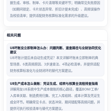
据生成、审核、制单、卡片清理等关键环节；明确常见失败原因
（如期间锁定、卡片状态异常、折旧计提未完成）、高频误操作
及校验清单；提供适配财务核算标准化需求的升级建议。
相关问题
U8坏账没立即制单怎么办：问题判断、速查路径与业财协同优化
建议
U8坏账计提后未自动生成凭证？本文详解坏账未立即制单的典
型场景、6类高频原因、3步速查法、4项必检清单，并提供适配
财务核算标准化与业财闭环的替代方案建议。
U8生产成本怎么做账：凭证生成、结转与核算全流程排查指南
详解用友U8系统中生产成本做账的核心路径，覆盖BOM/工单/
入库单关联、制造费用归集、完工入库结转、成本计算及凭证生
成全环节。明确常见卡点、状态冲突、期间错配等高频问题，并
提供可执行校验清单与替代方案建议。