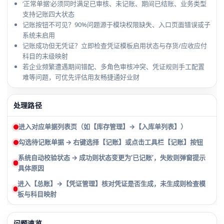
‘正常单据’必须同时满足已审核、未记账、期间已结账、业务类型
支持记账四大状态
记账按钮不可见？90%问题源于模块权限缺失、入口页面错误或子
系统未启用
记账成功但无凭证？立即检查凭证模板启用状态与存货/应收应付
科目的末级映射
若企业频繁遭遇期间错配、多角色审核冲突、凭证规则手工配置
难等问题，可优先评估用友畅捷通好业财
处理路径
进入对应单据列表页（如【库存管理】→【入库单列表】）
勾选待记账单据 → 右键选择【记账】或点击工具栏【记账】按钮
系统自动校验状态 → 成功则状态变更为‘已记账’，失败则弹窗提示
具体原因
进入【总账】→【凭证管理】核对凭证是否生成，未生成则检查模
板与科目映射
问题速览