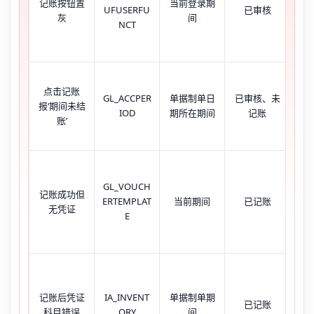
记账按钮置
当前登录期
UFUSERFU
已审核
灰
间
NCT
点击记账
‘
GL_ACCPER
单据制单日
已审核、未
报‘期间未结
结
IOD
期所在期间
记账
账’
GL_VOUCH
记账成功但
无
ERTEMPLAT
当前期间
已记账
无凭证
账
E
凭
记账后凭证
IA_INVENT
单据制单期
已记账
料
科目错误
ORY
间