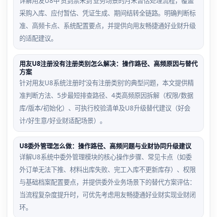
详解用友U8中‘货到票未到’业务场景的月末暂估处理流程，覆盖
采购入库、应付暂估、凭证生成、期间结转全链路。明确判断标
准、高频卡点、系统配置要点，并提供向用友畅捷通好业财升级
的适配建议。
用友U8注册没有注册类别怎么解决：操作路径、高频原因与替代
方案
针对用友U8系统注册时‘没有注册类别’的典型问题，本文提供精
准判断方法、5步最短排查路径、4类高频原因拆解（权限/数据
库/版本/初始化）、可执行校验清单及U8升级替代建议（好会
计/好生意/好业财适配场景）。
U8委外管理怎么做：操作路径、高频问题与业财协同升级建议
详解U8系统中委外管理模块的核心操作步骤、常见卡点（如委
外订单无法下推、材料出库失败、完工入库不更新库存）、权限
与基础档案配置要点，并提供委外业务场景下的替代方案评估：
当流程复杂度提升时，可优先考虑用友畅捷通好业财实现业财闭
环。