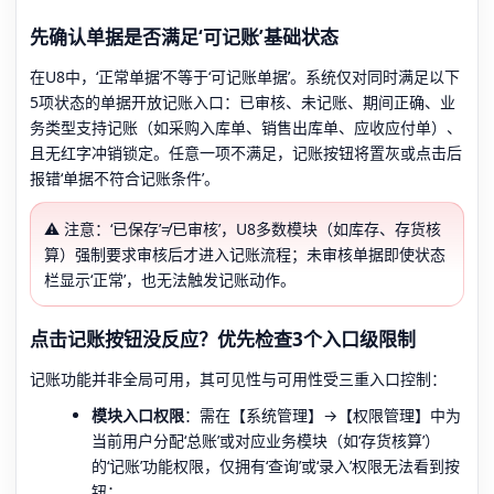
先确认单据是否满足‘可记账’基础状态
在U8中，‘正常单据’不等于‘可记账单据’。系统仅对同时满足以下
5项状态的单据开放记账入口：已审核、未记账、期间正确、业
务类型支持记账（如采购入库单、销售出库单、应收应付单）、
且无红字冲销锁定。任意一项不满足，记账按钮将置灰或点击后
报错‘单据不符合记账条件’。
⚠️ 注意：‘已保存’≠‘已审核’，U8多数模块（如库存、存货核
算）强制要求审核后才进入记账流程；未审核单据即使状态
栏显示‘正常’，也无法触发记账动作。
点击记账按钮没反应？优先检查3个入口级限制
记账功能并非全局可用，其可见性与可用性受三重入口控制：
模块入口权限
：需在【系统管理】→【权限管理】中为
当前用户分配‘总账’或对应业务模块（如‘存货核算’）
的‘记账’功能权限，仅拥有‘查询’或‘录入’权限无法看到按
钮；