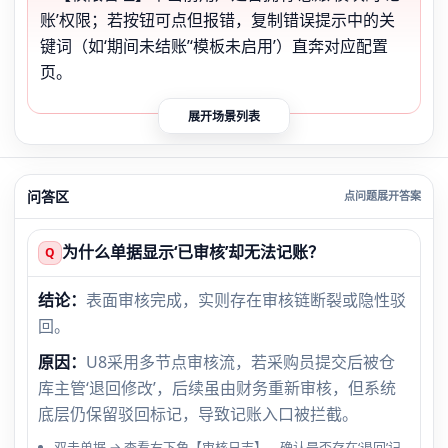
账’权限；若按钮可点但报错，复制错误提示中的关
键词（如‘期间未结账’‘模板未启用’）直奔对应配置
页。
展开场景列表
问答区
为什么单据显示‘已审核’却无法记账？
Q
结论：
表面审核完成，实则存在审核链断裂或隐性驳
回。
原因：
U8采用多节点审核流，若采购员提交后被仓
库主管‘退回修改’，后续虽由财务重新审核，但系统
底层仍保留驳回标记，导致记账入口被拦截。
双击单据 → 查看右下角【审核日志】，确认是否存在‘退回’记