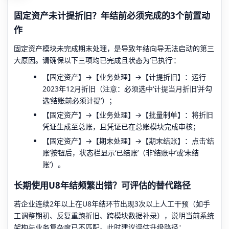
固定资产未计提折旧？年结前必须完成的3个前置动
作
固定资产模块未完成期末处理，是导致年结向导无法启动的第三
大原因。请确保以下三项均已完成且状态为‘已执行’：
【固定资产】→【业务处理】→【计提折旧】：运行
2023年12月折旧（注意：必须选中‘计提当月折旧’并勾
选‘结账前必须计提’）；
【固定资产】→【业务处理】→【批量制单】：将折旧
凭证生成至总账，且凭证已在总账模块完成审核；
【固定资产】→【期末处理】→【期末结账】：点击‘结
账’按钮后，状态栏显示‘已结账’（非‘结账中’或‘未结
账’）。
长期使用U8年结频繁出错？可评估的替代路径
若企业连续2年以上在U8年结环节出现3次以上人工干预（如手
工调整期初、反复重跑折旧、跨模块数据补录），说明当前系统
架构与业务复杂度已不匹配。此时建议评估升级路径：