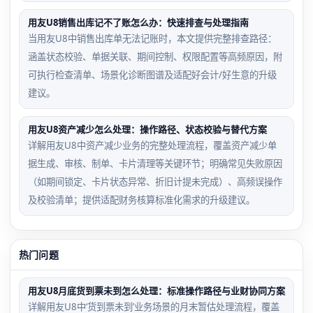
用友U8销售出库记不了账怎么办：快速排查与处理指南
当用友U8中销售出库单无法记账时，本文提供完整排查路径：
涵盖状态校验、单据关联、期间控制、权限配置等高频原因，附
可执行检查清单、场景化诊断图谱及适配好会计/好生意的升级
建议。
用友U8资产减少怎么处理：操作路径、状态校验与替代方案
详解用友U8中资产减少业务的完整处理流程，覆盖资产减少单
据生成、审核、制单、卡片清理等关键环节；明确常见失败原因
（如期间锁定、卡片状态异常、折旧计提未完成）、高频误操作
及校验清单；提供适配财务核算标准化需求的升级建议。
热门问题
用友U8月底货到票未到怎么处理：标准操作路径与业财协同方案
详解用友U8中‘货到票未到’业务场景的月末暂估处理流程，覆盖