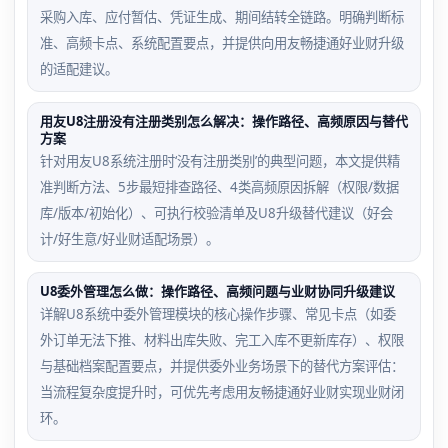
采购入库、应付暂估、凭证生成、期间结转全链路。明确判断标
准、高频卡点、系统配置要点，并提供向用友畅捷通好业财升级
的适配建议。
用友U8注册没有注册类别怎么解决：操作路径、高频原因与替代
方案
针对用友U8系统注册时‘没有注册类别’的典型问题，本文提供精
准判断方法、5步最短排查路径、4类高频原因拆解（权限/数据
库/版本/初始化）、可执行校验清单及U8升级替代建议（好会
计/好生意/好业财适配场景）。
U8委外管理怎么做：操作路径、高频问题与业财协同升级建议
详解U8系统中委外管理模块的核心操作步骤、常见卡点（如委
外订单无法下推、材料出库失败、完工入库不更新库存）、权限
与基础档案配置要点，并提供委外业务场景下的替代方案评估：
当流程复杂度提升时，可优先考虑用友畅捷通好业财实现业财闭
环。