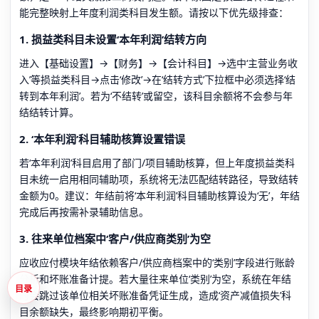
能完整映射上年度利润类科目发生额。请按以下优先级排查：
1. 损益类科目未设置‘本年利润’结转方向
进入【基础设置】→【财务】→【会计科目】→选中‘主营业务收
入’等损益类科目→点击‘修改’→在‘结转方式’下拉框中必须选择‘结
转到本年利润’。若为‘不结转’或留空，该科目余额将不会参与年
结结转计算。
2. ‘本年利润’科目辅助核算设置错误
若‘本年利润’科目启用了部门/项目辅助核算，但上年度损益类科
目未统一启用相同辅助项，系统将无法匹配结转路径，导致结转
金额为0。建议：年结前将‘本年利润’科目辅助核算设为‘无’，年结
完成后再按需补录辅助信息。
3. 往来单位档案中‘客户/供应商类别’为空
应收应付模块年结依赖客户/供应商档案中的‘类别’字段进行账龄
分析和坏账准备计提。若大量往来单位‘类别’为空，系统在年结
目录
时会跳过该单位相关坏账准备凭证生成，造成‘资产减值损失’科
目余额缺失，最终影响期初平衡。