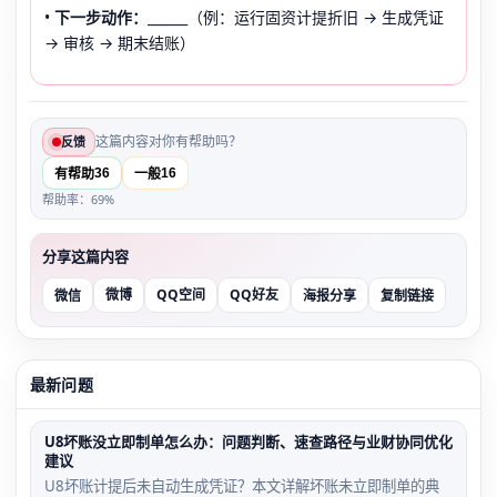
•
下一步动作：
______（例：运行固资计提折旧 → 生成凭证
→ 审核 → 期末结账）
这篇内容对你有帮助吗？
反馈
36
16
有帮助
一般
帮助率：69%
分享这篇内容
微博
QQ空间
QQ好友
微信
海报分享
复制链接
最新问题
U8坏账没立即制单怎么办：问题判断、速查路径与业财协同优化
建议
U8坏账计提后未自动生成凭证？本文详解坏账未立即制单的典