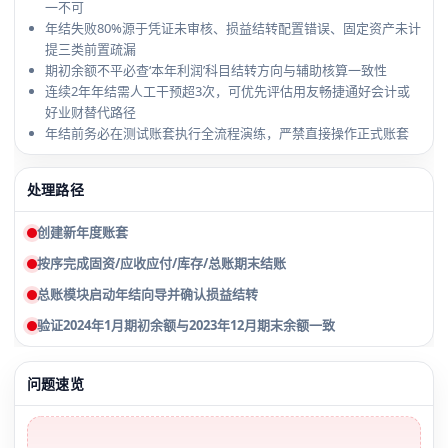
一不可
年结失败80%源于凭证未审核、损益结转配置错误、固定资产未计
提三类前置疏漏
期初余额不平必查‘本年利润’科目结转方向与辅助核算一致性
连续2年年结需人工干预超3次，可优先评估用友畅捷通好会计或
好业财替代路径
年结前务必在测试账套执行全流程演练，严禁直接操作正式账套
处理路径
创建新年度账套
按序完成固资/应收应付/库存/总账期末结账
总账模块启动年结向导并确认损益结转
验证2024年1月期初余额与2023年12月期末余额一致
问题速览