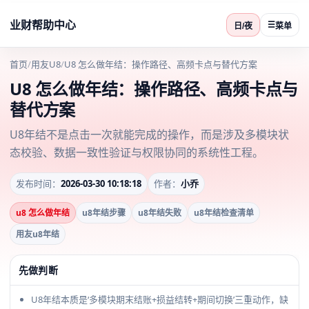
业财帮助中心
☰
日/夜
菜单
首页
/
用友U8
/
U8 怎么做年结：操作路径、高频卡点与替代方案
U8 怎么做年结：操作路径、高频卡点与
替代方案
U8年结不是点击一次就能完成的操作，而是涉及多模块状
态校验、数据一致性验证与权限协同的系统性工程。
发布时间：
2026-03-30 10:18:18
作者：
小乔
u8 怎么做年结
u8年结步骤
u8年结失败
u8年结检查清单
用友u8年结
先做判断
U8年结本质是‘多模块期末结账+损益结转+期间切换’三重动作，缺