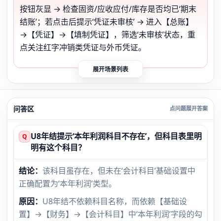
按钮灰显 → 检查固资/应收应付/库存是否均已‘期末
结账’；若点击后提示‘凭证未审核’ → 进入【总账】
→【凭证】→【填制凭证】，筛选‘未审核’状态，重
点关注红字冲销类凭证与外币凭证。
展开场景列表
问答区
U8年结提示‘本年利润科目不存在’，但科目表里明
Q
明有这个科目？
结论：
该科目虽存在，但未在‘会计科目’基础设置中
正确配置为‘本年利润’类型。
原因：
U8年结不依赖科目名称，而依赖【基础设
置】→【财务】→【会计科目】中‘本年利润’字段的勾