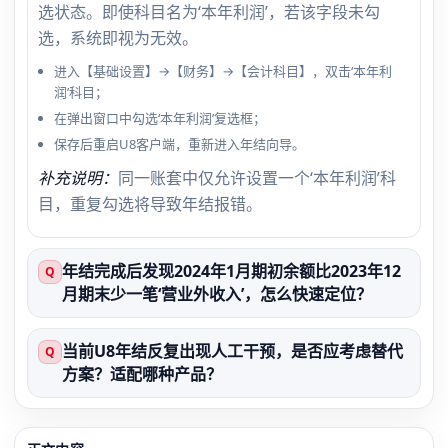
选状态。即使科目名为‘本年利润’，若该字段未勾
选，系统即视为无效。
进入【基础设置】→【财务】→【会计科目】，双击‘本年利
润’科目；
在弹出窗口中勾选‘本年利润’复选框；
保存后重启U8客户端，重新进入年结向导。
补充说明：
同一账套中仅允许设置一个‘本年利润’科
目，重复勾选将导致年结报错。
年结完成后发现2024年1月期初余额比2023年12
Q
月期末少一笔‘营业外收入’，怎么快速定位？
当前U8年结反复出现人工干预，是否应考虑替代
Q
方案？适配哪种产品？