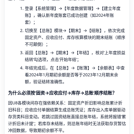
登录【系统管理】→【年度数据管理】→【建立年度
账】，确认新年度账套已成功创建（如2024年账
套）；
切换至【总账】模块→【期末】→【结账】，依次完成
固定资产、应收应付、库存核算模块的期末结账（顺序
不可颠倒）；
返回【总账】→【期末】→【年结】，核对‘上年度损益
结转’勾选项，点击‘开始年结’；
年结完成后，在【总账】→【账簿】→【余额表】中查
看2024年1月期初余额是否等于2023年12月期末余
额，验证结转准确性。
为什么必须按‘固资→应收应付→库存→总账’顺序结账？
因U8各模块间存在强依赖关系：固定资产折旧影响总账累计折
旧科目；应收应付单据结算生成总账凭证；库存出入库单据驱动
存货类科目变动。若跳过固资结账直接总账年结，系统将报错‘累
计折旧未计提’；若库存未结账，则总账年结时无法获取存货暂估
冲回数据，导致期初余额不平。