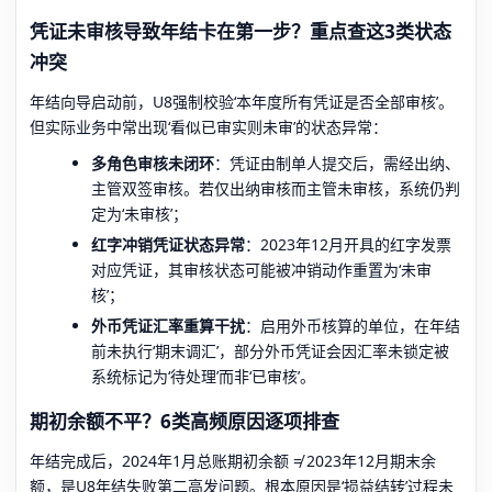
凭证未审核导致年结卡在第一步？重点查这3类状态
冲突
年结向导启动前，U8强制校验‘本年度所有凭证是否全部审核’。
但实际业务中常出现‘看似已审实则未审’的状态异常：
多角色审核未闭环
：凭证由制单人提交后，需经出纳、
主管双签审核。若仅出纳审核而主管未审核，系统仍判
定为‘未审核’；
红字冲销凭证状态异常
：2023年12月开具的红字发票
对应凭证，其审核状态可能被冲销动作重置为‘未审
核’；
外币凭证汇率重算干扰
：启用外币核算的单位，在年结
前未执行‘期末调汇’，部分外币凭证会因汇率未锁定被
系统标记为‘待处理’而非‘已审核’。
期初余额不平？6类高频原因逐项排查
年结完成后，2024年1月总账期初余额 ≠ 2023年12月期末余
额，是U8年结失败第二高发问题。根本原因是‘损益结转’过程未