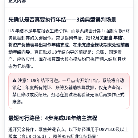
正文内容
先确认是否真要执行年结——3类典型误判场景
U8 年结不是年度报表生成动作，而是系统会计期间强制切换+财
务数据封存的关键操作。常见误判包括：
把12月关账当‘年结’
、
将资产负债表导出视作年结完成
、
在未完成全模块期末处理前启
动年结向导
。真正触发U8年结向导的前提是：总账、固定资
产、应收应付、库存核算四大核心模块均已执行‘期末结账’且状
态为‘已结账’。
⚠️ 注意：U8年结不可逆。一旦点击‘开始年结’，系统将自动
锁定上年度所有凭证、账簿及辅助核算数据，仅允许查询，
禁止修改或反结账。务必在测试账套验证无误后再操作正式
账套。
最短可行路径：4步完成U8年结主流程
避开冗余操作，聚焦关键节点。以下路径适用于U8V13.0及以上
版本（含U8 Cloud），覆盖95%标准年结场景：