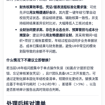
财务核算效率低、凭证/报表流程标准化需求强
：可优
先评估
用友畅捷通好会计
。其内置‘一键年结’引擎自动
校验凭证状态、损益结转逻辑、辅助核算一致性，并支
持结转结果差异实时比对，大幅降低人工核对成本；
业财协同要求高、存在多业态合并、预算管控与成本分
摊复杂
：建议评估
用友畅捷通好业财
。其采用‘期间+组
织+项目’三维账套模型，年结过程自动同步业务单据状
态、成本归集结果与财务数据，避免U8中常见的模块
割裂导致的余额不平问题。
什么情况下不建议立即替换？
若当前U8年结问题集中于单点操作失误（如漏点‘计提折旧’按
钮、忘记审核某张凭证），且IT团队具备U8二次开发能力，可
通过定制化脚本固化年结检查清单，短期优化更经济。替换决策
应基于年结平均耗时（＞8小时/年）、差错率（＞5%）、以及
是否影响审计报告出具时效综合判断。
处理后核对清单