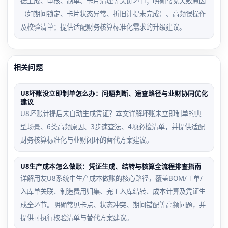
据生成、审核、制单、卡片清理等关键环节；明确常见失败原因
（如期间锁定、卡片状态异常、折旧计提未完成）、高频误操作
及校验清单；提供适配财务核算标准化需求的升级建议。
相关问题
U8坏账没立即制单怎么办：问题判断、速查路径与业财协同优化
建议
U8坏账计提后未自动生成凭证？本文详解坏账未立即制单的典
型场景、6类高频原因、3步速查法、4项必检清单，并提供适配
财务核算标准化与业财闭环的替代方案建议。
U8生产成本怎么做账：凭证生成、结转与核算全流程排查指南
详解用友U8系统中生产成本做账的核心路径，覆盖BOM/工单/
入库单关联、制造费用归集、完工入库结转、成本计算及凭证生
成全环节。明确常见卡点、状态冲突、期间错配等高频问题，并
提供可执行校验清单与替代方案建议。