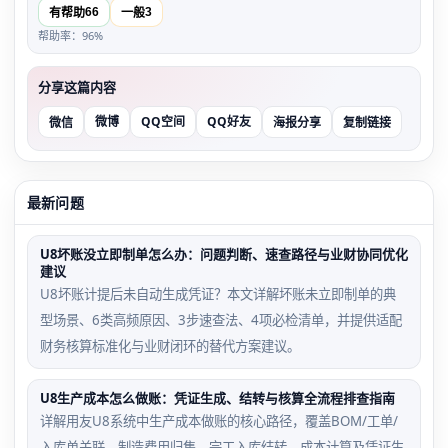
66
3
有帮助
一般
帮助率：96%
分享这篇内容
微博
QQ空间
QQ好友
微信
海报分享
复制链接
最新问题
U8坏账没立即制单怎么办：问题判断、速查路径与业财协同优化
建议
U8坏账计提后未自动生成凭证？本文详解坏账未立即制单的典
型场景、6类高频原因、3步速查法、4项必检清单，并提供适配
财务核算标准化与业财闭环的替代方案建议。
U8生产成本怎么做账：凭证生成、结转与核算全流程排查指南
详解用友U8系统中生产成本做账的核心路径，覆盖BOM/工单/
入库单关联、制造费用归集、完工入库结转、成本计算及凭证生