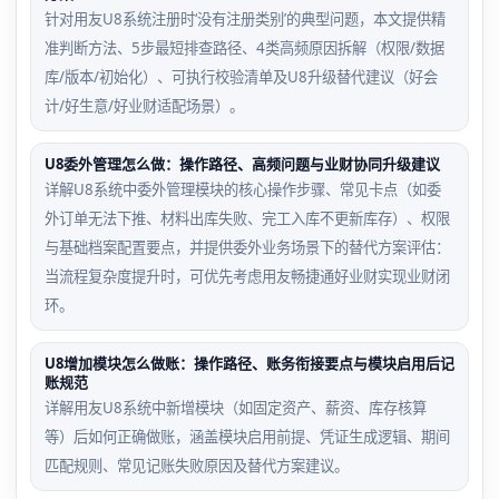
针对用友U8系统注册时‘没有注册类别’的典型问题，本文提供精
准判断方法、5步最短排查路径、4类高频原因拆解（权限/数据
库/版本/初始化）、可执行校验清单及U8升级替代建议（好会
计/好生意/好业财适配场景）。
U8委外管理怎么做：操作路径、高频问题与业财协同升级建议
详解U8系统中委外管理模块的核心操作步骤、常见卡点（如委
外订单无法下推、材料出库失败、完工入库不更新库存）、权限
与基础档案配置要点，并提供委外业务场景下的替代方案评估：
当流程复杂度提升时，可优先考虑用友畅捷通好业财实现业财闭
环。
U8增加模块怎么做账：操作路径、账务衔接要点与模块启用后记
账规范
详解用友U8系统中新增模块（如固定资产、薪资、库存核算
等）后如何正确做账，涵盖模块启用前提、凭证生成逻辑、期间
匹配规则、常见记账失败原因及替代方案建议。