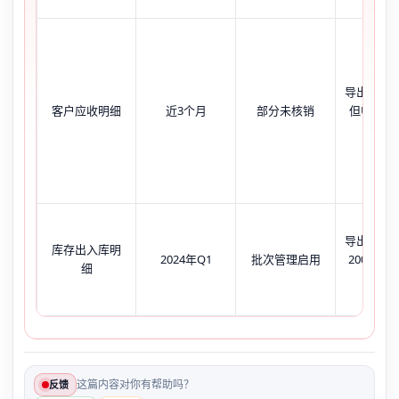
导出结果
客户应收明细
近3个月
部分未核销
但U8界
有数
导出文件
库存出入库明
2024年Q1
批次管理启用
200MB，E
细
崩溃
这篇内容对你有帮助吗？
反馈