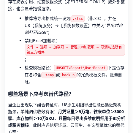
存在跨表引用、动态数组公式（如FILTER/XLOOKUP）或外部链
接，也会显著拖慢渲染。
推荐将导出格式统一设为
（非.xls），并在
.xlsx
U8【系统服务】→【系统参数设置】中关闭
“导出时自
动打开Excel”
；
禁用Excel加载项：
文件 → 选项 → 加载项 → 管理COM加载项 → 取消勾选所有
第三方插件
；
检查模板路径：
下是否存
U8SOFT\Report\UserReport
在名称含
或
的冗余模板文件，批量删
_temp
backup
除。
哪些场景下应考虑替代路径？
当企业出现以下组合特征时，U8原生明细导出性能已逼近架构
瓶颈，单纯调优收效有限：
月凭证量＞5万笔、往来单位＞3000
家、库存物料＞10万SKU、且需每日导出多维度明细用于BI分析
或税务稽核
。此时应评估更轻量、云原生、查询引擎优化的替代
方案：