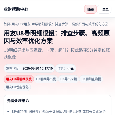
业财帮助中心
☰
日/夜
菜单
首页
/
用友U8
/
用友U8导明细很慢：排查步骤、高频原因与效率优化方案
用友U8导明细很慢：排查步骤、高频原
因与效率优化方案
U8明细导出响应迟缓、卡死、超时？按此路径5分钟定位瓶
颈根源
发布时间：
2026-03-30 10:17:16
作者：
小花
用友U8导明细很慢
U8明细导出慢
U8导出卡顿
U8明细查询慢
用友U8性能优化
先看处理结论
83%的‘导明细很慢’问题源于数据库统计信息过期或缺失关键复合