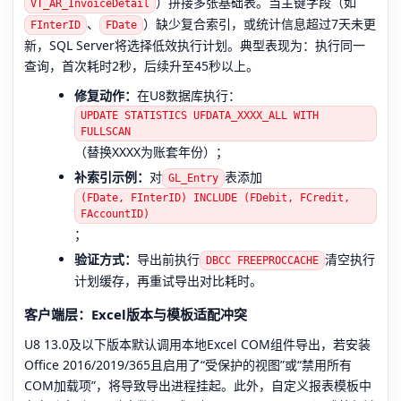
）拼接多张基础表。当主键字段（如
VT_AR_InvoiceDetail
、
）缺少复合索引，或统计信息超过7天未更
FInterID
FDate
新，SQL Server将选择低效执行计划。典型表现为：执行同一
查询，首次耗时2秒，后续升至45秒以上。
修复动作：
在U8数据库执行：
UPDATE STATISTICS UFDATA_XXXX_ALL WITH
FULLSCAN
（替换XXXX为账套年份）；
补索引示例：
对
表添加
GL_Entry
(FDate, FInterID) INCLUDE (FDebit, FCredit,
FAccountID)
；
验证方式：
导出前执行
清空执行
DBCC FREEPROCCACHE
计划缓存，再重试导出对比耗时。
客户端层：Excel版本与模板适配冲突
U8 13.0及以下版本默认调用本地Excel COM组件导出，若安装
Office 2016/2019/365且启用了“受保护的视图”或“禁用所有
COM加载项”，将导致导出进程挂起。此外，自定义报表模板中