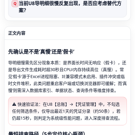
当前U8导明细很慢反复出现，是否应考虑替代方
Q
案？
正文内容
先确认是不是‘真慢’还是‘假卡’
导明细慢需先区分现象本质：是界面长时间无响应（假卡），还
是导出文件生成耗时超30秒且CPU/内存持续高位（真慢）。常
见‘假卡’源于Excel进程阻塞、IE兼容模式未启用、插件冲突或临
时文件堆积，此类问题重启客户端或切换浏览器即可缓解；而‘真
慢’则需深入数据库索引、单据状态、查询条件等维度排查。
⚠️ 快速验证法：在U8【总账】→【凭证管理】中，不勾选
任何筛选条件，仅导出最近1天的凭证分录（约50条），若
仍超15秒，则判定为系统级性能问题，进入深度排查流程。
最短排查路径（5步定位核心瓶颈）