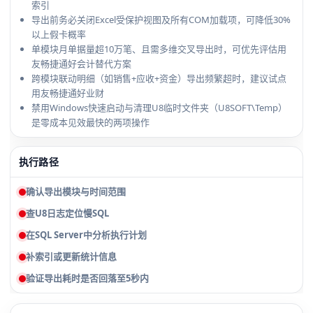
索引
导出前务必关闭Excel受保护视图及所有COM加载项，可降低30%
以上假卡概率
单模块月单据量超10万笔、且需多维交叉导出时，可优先评估用
友畅捷通好会计替代方案
跨模块联动明细（如销售+应收+资金）导出频繁超时，建议试点
用友畅捷通好业财
禁用Windows快速启动与清理U8临时文件夹（U8SOFT\Temp）
是零成本见效最快的两项操作
执行路径
确认导出模块与时间范围
查U8日志定位慢SQL
在SQL Server中分析执行计划
补索引或更新统计信息
验证导出耗时是否回落至5秒内