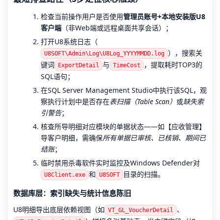
检查当前操作用户是否使用
管理员账号+本地安装版U8
客户端
（非Web端或远程桌面共享会话）；
打开U8系统日志（
），搜索关
U8SOFT\Admin\Log\U8Log_YYYYMMDD.log
键词
与
，提取耗时TOP3的
ExportDetail
TimeCost
SQL语句；
在SQL Server Management Studio中执行该SQL，观
察执行计划中是否存在
表扫描（Table Scan）
或
缺失索
引警告
；
核查所导明细对应模块的单据状态——如【应收管理】
导客户明细，需确保
所有单据已审核、已核销、期间已
结账
；
临时禁用杀毒软件实时监控及Windows Defender对
和
目录的扫描。
U8Client.exe
U8SOFT
数据库层：索引缺失与统计信息陈旧
U8明细导出底层依赖视图（如
、
VT_GL_VoucherDetail