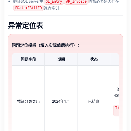
验证SQL Server中
等核心表是否存在
GL_Entry
AR_Invoice
复合索引
FDate+FBillID
异常定位表
问题定位模板（填入实际值后执行）：
问题字段
期间
状态
现象
进度条
45%，SQ
凭证分录导出
2024年1月
已结账
显示
TimeCos
8400m