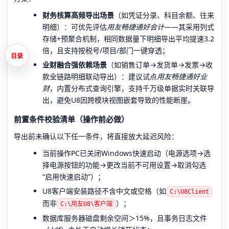
财务核算高频导出场景
（如凭证分录、科目余额、往来
明细）：可优先评估
用友畅捷通好会计
——其采用列式
存储+预聚合机制，相同数据量下明细导出平均提速3.2
倍，且支持按税号/项目/部门一键穿透；
目录
业财融合强依赖场景
（如销售订单→发货单→发票→收
款全链路明细联动导出）：建议试点
用友畅捷通好业
财
，内置分布式查询引擎，支持千万级单据实时关联导
出，避免U8因跨模块视图嵌套导致的性能断崖。
前置条件校验清单（操作前必做）
导出前未确认以下任一条件，将直接放大延迟风险：
当前操作PC已关闭Windows快速启动（电源选项→选
择电源按钮的功能→更改当前不可用设置→取消勾选
“启用快速启动”）；
U8客户端安装路径不含中文或空格（如
C:\U8Client
而非
）；
C:\用友U8\客户端
数据库服务器磁盘剩余空间＞15%，且事务日志文件