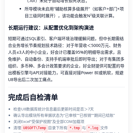
（.ldf）未处于自动增长锁死状态；
所导模块未启用“辅助核算多级展开”（如客户+部门+项
目三级同时展开），该功能会触发N²级关联计算。
长期运行建议：从配置优化到架构演进
短期可通过SQL索引、客户端环境治理缓解问题，但中长期需结
合业务增长节奏规划技术路径：对于年营收＜5000万元、财务
人员≤3人的中小企业，好会计已覆盖95%的明细导出需求，且
免维护、自动备份、支持手机端审批后即时导出；对于有集团多
组织、多币种、多会计政策要求的企业，好业财提供可配置的导
出模板引擎与API对接能力，可直接对接Power BI或帆软，规避
U8导出后二次加工痛点。
完成后自检清单
检查U8数据库统计信息最后更新时间是否＞7天
确认导出模块所有单据状态为“已审核”“已核销”“期间已结账”
关闭Excel“受保护视图”及全部COM加载项
清理
目录下所有
与
文件
U8SOFT\Temp
*.tmp
*.log