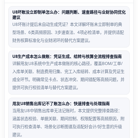
U8坏账没立即制单怎么办：问题判断、速查路径与业财协同优化
建议
U8坏账计提后未自动生成凭证？本文详解坏账未立即制单的典
型场景、6类高频原因、3步速查法、4项必检清单，并提供适配
财务核算标准化与业财闭环的替代方案建议。
U8生产成本怎么做账：凭证生成、结转与核算全流程排查指南
详解用友U8系统中生产成本做账的核心路径，覆盖BOM/工单/
入库单关联、制造费用归集、完工入库结转、成本计算及凭证生
成全环节。明确常见卡点、状态冲突、期间错配等高频问题，并
提供可执行校验清单与替代方案建议。
用友U8销售出库记不了账怎么办：快速排查与处理指南
当用友U8中销售出库单无法记账时，本文提供完整排查路径：
涵盖状态校验、单据关联、期间控制、权限配置等高频原因，附
可执行检查清单、场景化诊断图谱及适配好会计/好生意的升级
建议。