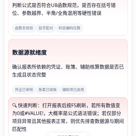
判断公式是否符合U8函数规范，是否存在括号错
位、参数越界、半角/全角混用等硬性错误
函数名校验
括号配对
科目编码位数
数据源就绪度
确认报表所依赖的凭证、账簿、辅助核算数据是否已
生成且状态完整
凭证已审核
账套已结账
辅助项已启用
🔍 快速判断：打开报表后按F5刷新，若所有数值变
为0或#VALUE!，大概率是公式语法错误；若仅部分
项目异常且其他报表正常，则优先排查数据源与期间
匹配性