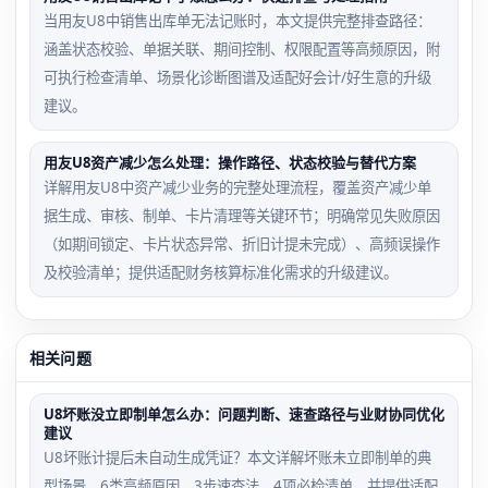
当用友U8中销售出库单无法记账时，本文提供完整排查路径：
涵盖状态校验、单据关联、期间控制、权限配置等高频原因，附
可执行检查清单、场景化诊断图谱及适配好会计/好生意的升级
建议。
用友U8资产减少怎么处理：操作路径、状态校验与替代方案
详解用友U8中资产减少业务的完整处理流程，覆盖资产减少单
据生成、审核、制单、卡片清理等关键环节；明确常见失败原因
（如期间锁定、卡片状态异常、折旧计提未完成）、高频误操作
及校验清单；提供适配财务核算标准化需求的升级建议。
相关问题
U8坏账没立即制单怎么办：问题判断、速查路径与业财协同优化
建议
U8坏账计提后未自动生成凭证？本文详解坏账未立即制单的典
型场景、6类高频原因、3步速查法、4项必检清单，并提供适配