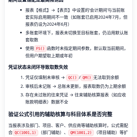
报表【格式】→【表页】中设置的‘会计期间’与当前账
套实际启用期间不一致（如账套已启用2024年7月，但
报表仍设为2024年6月）
多账套环境下，报表未切换至目标账套，仍沿用默认账
套取数
使用
函数时未指定期间参数，默认取当前期间，
FS()
但用户期望取上期或年初
凭证状态未闭环导致取数失效
凭证仅填制未审核 →
/
无法取到余额
QC()
QM()
审核后未记账 → 总账未更新，报表取数仍为上期余额
存在未过账的往来凭证 → 往来辅助核算报表（如应收
账款明细表）数据不全
验证公式引用的辅助核算与科目体系是否完整
当报表涉及部门、项目、客户、供应商等辅助核算时，公式需配
合
（部门辅助）、
（项目辅助）等扩
QC(1001,1)
QM(1001,2)