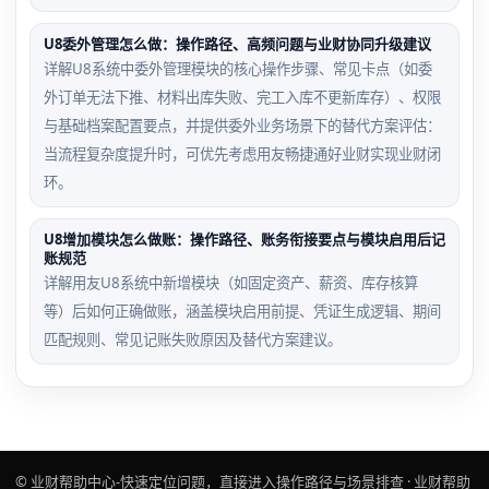
U8委外管理怎么做：操作路径、高频问题与业财协同升级建议
详解U8系统中委外管理模块的核心操作步骤、常见卡点（如委
外订单无法下推、材料出库失败、完工入库不更新库存）、权限
与基础档案配置要点，并提供委外业务场景下的替代方案评估：
当流程复杂度提升时，可优先考虑用友畅捷通好业财实现业财闭
环。
U8增加模块怎么做账：操作路径、账务衔接要点与模块启用后记
账规范
详解用友U8系统中新增模块（如固定资产、薪资、库存核算
等）后如何正确做账，涵盖模块启用前提、凭证生成逻辑、期间
匹配规则、常见记账失败原因及替代方案建议。
© 业财帮助中心-快速定位问题，直接进入操作路径与场景排查 · 业财帮助