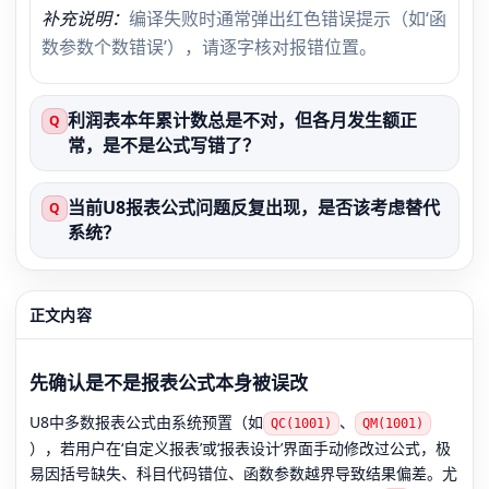
补充说明：
编译失败时通常弹出红色错误提示（如‘函
数参数个数错误’），请逐字核对报错位置。
利润表本年累计数总是不对，但各月发生额正
Q
常，是不是公式写错了？
当前U8报表公式问题反复出现，是否该考虑替代
Q
系统？
正文内容
先确认是不是报表公式本身被误改
U8中多数报表公式由系统预置（如
、
QC(1001)
QM(1001)
），若用户在‘自定义报表’或‘报表设计’界面手动修改过公式，极
易因括号缺失、科目代码错位、函数参数越界导致结果偏差。尤