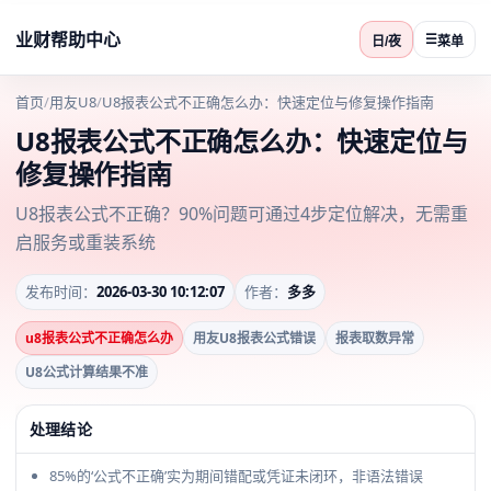
业财帮助中心
☰
日/夜
菜单
首页
/
用友U8
/
U8报表公式不正确怎么办：快速定位与修复操作指南
U8报表公式不正确怎么办：快速定位与
修复操作指南
U8报表公式不正确？90%问题可通过4步定位解决，无需重
启服务或重装系统
发布时间：
2026-03-30 10:12:07
作者：
多多
u8报表公式不正确怎么办
用友U8报表公式错误
报表取数异常
U8公式计算结果不准
处理结论
85%的‘公式不正确’实为期间错配或凭证未闭环，非语法错误