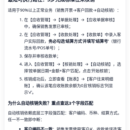
适用于90%以上正常业务（销售开票→客户回款→自动核销）：
在【应收管理】→【单据处理】→【应收单据审核】
中，确保销售发票已审核；
在【应收管理】→【收款处理】→【收款单】中录入客
户实际回款，
务必勾选‘结算方式’并填写‘结算号’
（银行
流水号/POS单号）；
保存并审核收款单；
进入【应收管理】→【核销处理】→【自动核销】，选
择‘按单据日期+金额+客户’匹配，点击‘开始核销’；
核销成功后，立即查看【账表】→【客户往来明细
账】，确认该笔应收账款余额为0且‘核销标志’列显
示‘√’。
为什么自动核销失败？重点查这3个字段匹配
自动核销依赖底层三字段强匹配：客户编码、币种、结算方式。
任一不一致即中断：
客户编码不一致
：销售发票使用‘客户A’，收款单误选‘客