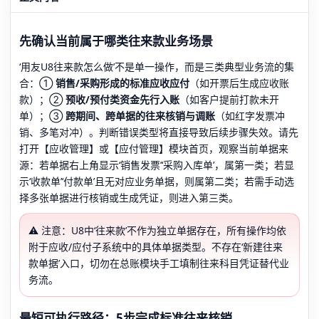
先确认当前属于哪类往来款业务场景
‘用友U8往来款怎么做’不是单一操作，而是三类典型业务流的集
合：①
销售/采购形成的标准应收应付
（如开票后生成应收账
款）；②
预收/预付类资金先行入账
（如客户提前打款未开
单）；③
跨期间、跨单据的往来核销与调账
（如红字发票冲
销、多笔对冲）。判断错误类型将直接导致后续步骤失效。请先
打开【应收管理】或【应付管理】模块首页，观察当前单据来
源：若单据右上角显示‘销售发票’‘采购入库单’，属第一类；若显
示‘收款单’‘付款单’且无对应业务单据，则属第二类；若需手动选
择多张单据进行核销或生成凭证，则进入第三类。
⚠️ 注意：U8中‘往来款’不作为独立单据存在，所有操作均依
附于应收/应付子系统中的具体单据类型。不存在‘新建往来
款单据’入口，切勿在总账模块手工填制往来科目凭证替代业
务流。
最短可执行路径：5步完成标准往来核销