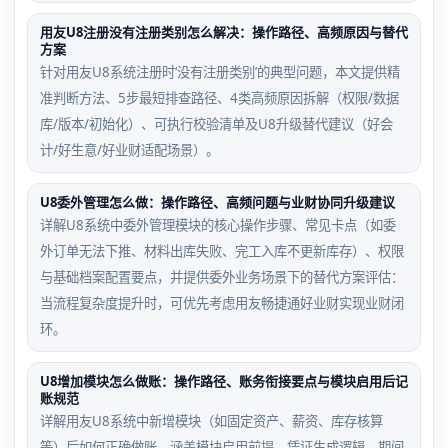
用友U8注册没有注册类别怎么解决：操作路径、高频原因与替代
方案
针对用友U8系统注册时‘没有注册类别’的典型问题，本文提供精
准判断方法、5步最短排查路径、4类高频原因拆解（权限/数据
库/版本/初始化）、可执行校验清单及U8升级替代建议（好会
计/好生意/好业财适配场景）。
U8委外管理怎么做：操作路径、高频问题与业财协同升级建议
详解U8系统中委外管理模块的核心操作步骤、常见卡点（如委
外订单无法下推、材料出库失败、完工入库不更新库存）、权限
与基础档案配置要点，并提供委外业务场景下的替代方案评估：
当流程复杂度提升时，可优先考虑用友畅捷通好业财实现业财闭
环。
U8增加模块怎么做账：操作路径、账务衔接要点与模块启用后记
账规范
详解用友U8系统中新增模块（如固定资产、薪资、库存核算
等）后如何正确做账，涵盖模块启用前提、凭证生成逻辑、期间