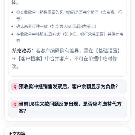
体。
检查收款单与销售发票的客户编码是否完全相同（含空格、符
号）
确认两者币种一致（如均为人民币或均为美元）
在收款单中补填‘结算方式’（如电汇、银行承兑汇票）并保存审
核
补充说明：
若客户编码确有差异，需在【基础设置】
→【客户档案】中合并客户，不可在单据中临时修
改。
预收款冲抵销售发票后，客户余额显示为负数？
Q
当前U8往来款问题反复出现，是否应考虑替代方
Q
案？
正文内容