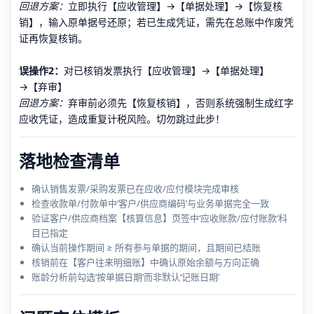
回退方案：
立即执行【应收管理】→【单据处理】→【恢复核
销】，输入原单据号还原；若已生成凭证，需先在总账中作废凭
证再恢复核销。
误操作2：
对已核销发票执行【应收管理】→【单据处理】
→【弃审】
回退方案：
弃审前必须先【恢复核销】，否则系统强制生成红字
应收凭证，造成重复计税风险。切勿跳过此步！
落地检查清单
确认销售发票/采购发票已在应收/应付模块完成审核
检查收款单/付款单中‘客户/供应商编码’与业务单据完全一致
验证客户/供应商档案【核算信息】页签中‘应收账款/应付账款’科
目已指定
确认当前操作期间 ≥ 所有参与单据的期间，且期间已结账
核销前在【客户往来明细账】中确认原始余额与方向正确
账龄分析前勾选‘按单据日期’而非默认‘记账日期’