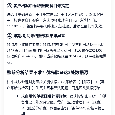
③ 客户档案中‘预收账款’科目未指定
进入【基础设置】→【基本信息】→【客户档案】，双击客户
→【核算信息】页签，确认‘预收账款’科目已正确选择（如
112301）。留空将导致预收款无法挂账，后续全部操作失效。
④ 账期/期间未结账或反结账异常
预收冲应收操作要求：预收款单据期间与发票期间均处于‘已结
账’状态，且当前操作期间≥两者最大期间。若发票在2024.06，
预收款在2024.05，而U8当前仅结账至2024.04，则冲抵按钮置
灰。
账龄分析结果不准？优先验证这3处数据源
往来款账龄是财务风控关键依据，U8账龄表（【账表】→【客
户账龄分析表】）失真主因非算法问题，而是源头数据污染：
未启用‘按单据日期’计算账龄
：默认按‘记账日期’，但销
售发票可能跨月记账。需在【应收管理】→【账表】
→【账龄分析表】界面点击‘分析条件’→勾选‘按单据日
期’；