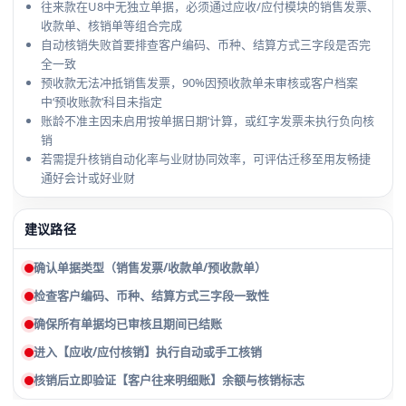
往来款在U8中无独立单据，必须通过应收/应付模块的销售发票、
收款单、核销单等组合完成
自动核销失败首要排查客户编码、币种、结算方式三字段是否完
全一致
预收款无法冲抵销售发票，90%因预收款单未审核或客户档案
中‘预收账款’科目未指定
账龄不准主因未启用‘按单据日期’计算，或红字发票未执行负向核
销
若需提升核销自动化率与业财协同效率，可评估迁移至用友畅捷
通好会计或好业财
建议路径
确认单据类型（销售发票/收款单/预收款单）
检查客户编码、币种、结算方式三字段一致性
确保所有单据均已审核且期间已结账
进入【应收/应付核销】执行自动或手工核销
核销后立即验证【客户往来明细账】余额与核销标志