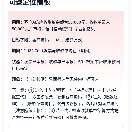
问题定位模板
问题：
客户A的应收账款余额为50,000元，收款单录入
50,000元并审核，但【自动核销】无匹配结果
目标字段：
客户编码、币种、结算方式
期间：
2024.06（发票与收款单均在此期间）
状态：
发票已审核；收款单已审核；客户档案中‘应收账款’科
目已指定
现象：
【自动核销】界面筛选后无任何单据可选
下一步：
① 进入【应收管理】→【单据处理】→【应收单
据查询】，双击该发票，复制客户编码；② 进入【收款处
理】→【收款单查询】，双击该收款单，粘贴比对客户编码
（注意隐藏空格）；③ 若一致，检查收款单中‘结算方式’是
否为空——补填后重新审核即可触发匹配。