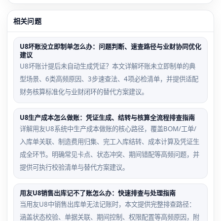
相关问题
U8坏账没立即制单怎么办：问题判断、速查路径与业财协同优化
建议
U8坏账计提后未自动生成凭证？本文详解坏账未立即制单的典
型场景、6类高频原因、3步速查法、4项必检清单，并提供适配
财务核算标准化与业财闭环的替代方案建议。
U8生产成本怎么做账：凭证生成、结转与核算全流程排查指南
详解用友U8系统中生产成本做账的核心路径，覆盖BOM/工单/
入库单关联、制造费用归集、完工入库结转、成本计算及凭证生
成全环节。明确常见卡点、状态冲突、期间错配等高频问题，并
提供可执行校验清单与替代方案建议。
用友U8销售出库记不了账怎么办：快速排查与处理指南
当用友U8中销售出库单无法记账时，本文提供完整排查路径：
涵盖状态校验、单据关联、期间控制、权限配置等高频原因，附