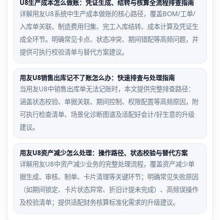
U8生产成本怎么做账：凭证生成、结转与核算全流程排查指南
详解用友U8系统中生产成本做账的核心路径，覆盖BOM/工单/
入库单关联、制造费用归集、完工入库结转、成本计算及凭证生
成全环节。明确常见卡点、状态冲突、期间错配等高频问题，并
提供可执行校验清单与替代方案建议。
用友U8销售出库记不了账怎么办：快速排查与处理指南
当用友U8中销售出库单无法记账时，本文提供完整排查路径：
涵盖状态校验、单据关联、期间控制、权限配置等高频原因，附
可执行检查清单、场景化诊断图谱及适配好会计/好生意的升级
建议。
用友U8资产减少怎么处理：操作路径、状态校验与替代方案
详解用友U8中资产减少业务的完整处理流程，覆盖资产减少单
据生成、审核、制单、卡片清理等关键环节；明确常见失败原因
（如期间锁定、卡片状态异常、折旧计提未完成）、高频误操作
及校验清单；提供适配财务核算标准化需求的升级建议。