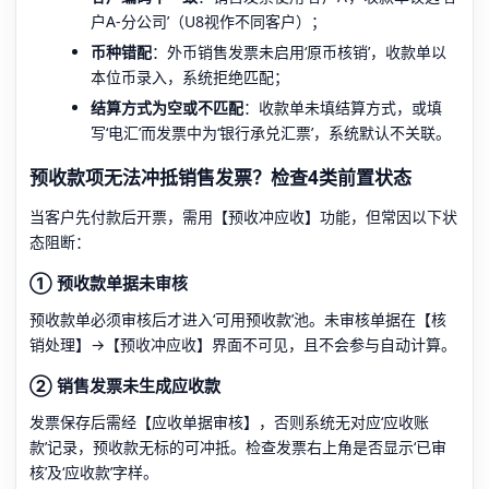
户A-分公司’（U8视作不同客户）；
币种错配
：外币销售发票未启用‘原币核销’，收款单以
本位币录入，系统拒绝匹配；
结算方式为空或不匹配
：收款单未填结算方式，或填
写‘电汇’而发票中为‘银行承兑汇票’，系统默认不关联。
预收款项无法冲抵销售发票？检查4类前置状态
当客户先付款后开票，需用【预收冲应收】功能，但常因以下状
态阻断：
① 预收款单据未审核
预收款单必须审核后才进入‘可用预收款’池。未审核单据在【核
销处理】→【预收冲应收】界面不可见，且不会参与自动计算。
② 销售发票未生成应收款
发票保存后需经【应收单据审核】，否则系统无对应‘应收账
款’记录，预收款无标的可冲抵。检查发票右上角是否显示‘已审
核’及‘应收款’字样。