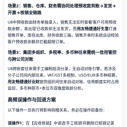
场景2：销售、仓库、财务需协同处理预收款到账→发货→
开票→核销全链路
U8中预收款由财务单独录入，销售无法实时查看‘客户可用预收
款余额’，易出现‘已收款却无法发货’。而
用友畅捷通好生意
打通
销售开单、库存出库、财务收款三端，销售开单时系统自动校验
客户预收款余额并拦截超限订单。
场景3：集团多组织、多税率、多币种往来需统一信用管控
与跨公司对账
U8跨账套往来需手工编制抵消分录，无自动对账引擎。若涉及
分子公司间内部往来、VAT/GST多税制、USD/EUR多币种结算，
用友畅捷通好业财
提供组织间往来自动对账、信用额度实时占用
监控、多币种原币+本位币双维度账龄分析。
高频误操作与回退方案
以下操作一旦执行将影响钩稽关系，务必在操作前备份：
误操作1：
在【应收核销】中误选‘手工核销’并删除已核销记录