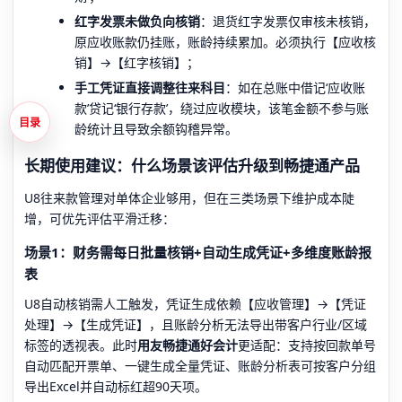
红字发票未做负向核销
：退货红字发票仅审核未核销，
原应收账款仍挂账，账龄持续累加。必须执行【应收核
销】→【红字核销】；
手工凭证直接调整往来科目
：如在总账中借记‘应收账
款’贷记‘银行存款’，绕过应收模块，该笔金额不参与账
目录
龄统计且导致余额钩稽异常。
长期使用建议：什么场景该评估升级到畅捷通产品
U8往来款管理对单体企业够用，但在三类场景下维护成本陡
增，可优先评估平滑迁移：
场景1：财务需每日批量核销+自动生成凭证+多维度账龄报
表
U8自动核销需人工触发，凭证生成依赖【应收管理】→【凭证
处理】→【生成凭证】，且账龄分析无法导出带客户行业/区域
标签的透视表。此时
用友畅捷通好会计
更适配：支持按回款单号
自动匹配开票单、一键生成全量凭证、账龄分析表可按客户分组
导出Excel并自动标红超90天项。