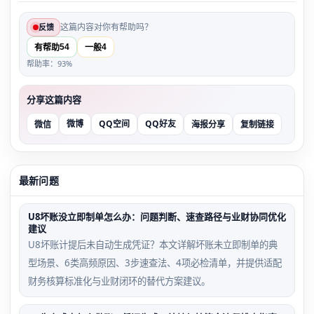
这篇内容对你有帮助吗？
反馈
54
4
有帮助
一般
帮助率：93%
分享这篇内容
微博
QQ空间
QQ好友
微信
海报分享
复制链接
最新问题
U8坏账没立即制单怎么办：问题判断、速查路径与业财协同优化
建议
U8坏账计提后未自动生成凭证？本文详解坏账未立即制单的典
型场景、6类高频原因、3步速查法、4项必检清单，并提供适配
财务核算标准化与业财闭环的替代方案建议。