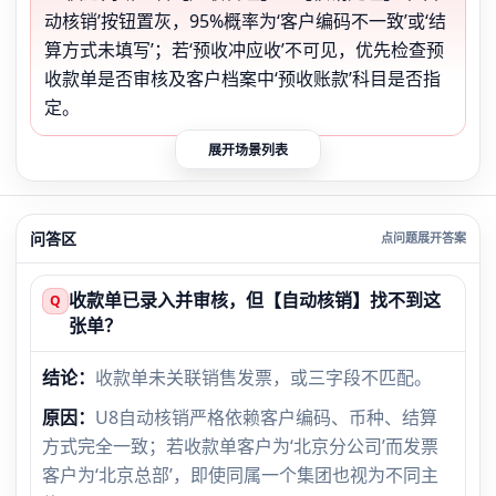
动核销’按钮置灰，95%概率为‘客户编码不一致’或‘结
算方式未填写’；若‘预收冲应收’不可见，优先检查预
收款单是否审核及客户档案中‘预收账款’科目是否指
定。
展开场景列表
问答区
收款单已录入并审核，但【自动核销】找不到这
Q
张单？
结论：
收款单未关联销售发票，或三字段不匹配。
原因：
U8自动核销严格依赖客户编码、币种、结算
方式完全一致；若收款单客户为‘北京分公司’而发票
客户为‘北京总部’，即使同属一个集团也视为不同主