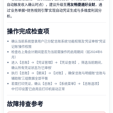
自动触发收入确认时点），建议升级至
用友畅捷通好业财
，通
过‘业务单据+财务规则引擎’实现自动凭证生成与多维度利润分
析。
操作完成检查项
确认当前系统登录用户已分配‘总账系统’功能权限及‘凭证审核’‘凭证
记账’操作权限
检查右上角会计期间是否为当前需操作的启用期间（如2024年6
月）
进入【总账】→ 【凭证管理】→ 【凭证查询】，筛选当前期间，
确认所有凭证状态为‘已审核’
执行【总账】→ 【期末】→ 【对账】，确保‘总账与明细账’‘总账与
辅助账’三组数据全部平衡
若需打印凭证，确认【总账】→ 【系统菜单】→ 【总账选项】
中‘打印设置’已启用且打印机驱动正常
故障排查参考