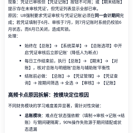
现象：凭证已审核但【凭证记账】按钮不可用；或【期末结账】
提示‘存在未审核凭证’，但凭证列表显示全部已审。
原因：U8强制要求‘凭证审核’与‘凭证记账’必须在
同一会计期间
完
成；若凭证填制于6月、审核于7月，则7月记账时系统仍校验6
月状态，而6月已关闭，造成死锁。
处理：
始终在【总账】→ 【系统菜单】→ 【总账选项】中开
启‘凭证审核后立即记账’（降低人为断点）
每日工作结束前，执行【总账】→ 【期末】→ 【对
账】，核对‘总账与明细账’‘总账与辅助账’平衡性
结账前必做：【总账】→ 【凭证管理】→ 【凭证查
询】→ 按期间筛选 → 全选 → 【审核】→ 【记账】
高频卡点原因拆解：按模块定位根因
不同财务模块的学习难度差异显著，需针对性突破：
总账模块
：难点在‘状态强依赖’（填制→审核→记账→结
账）与‘期间硬隔离’，90%操作失败源于期间错配或状
态遗漏