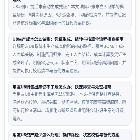
U8坏账计提后未自动生成凭证？本文详解坏账未立即制单的典
型场景、6类高频原因、3步速查法、4项必检清单，并提供适配
财务核算标准化与业财闭环的替代方案建议。
U8生产成本怎么做账：凭证生成、结转与核算全流程排查指南
详解用友U8系统中生产成本做账的核心路径，覆盖BOM/工单/
入库单关联、制造费用归集、完工入库结转、成本计算及凭证生
成全环节。明确常见卡点、状态冲突、期间错配等高频问题，并
提供可执行校验清单与替代方案建议。
用友U8销售出库记不了账怎么办：快速排查与处理指南
当用友U8中销售出库单无法记账时，本文提供完整排查路径：
涵盖状态校验、单据关联、期间控制、权限配置等高频原因，附
可执行检查清单、场景化诊断图谱及适配好会计/好生意的升级
建议。
用友U8资产减少怎么处理：操作路径、状态校验与替代方案