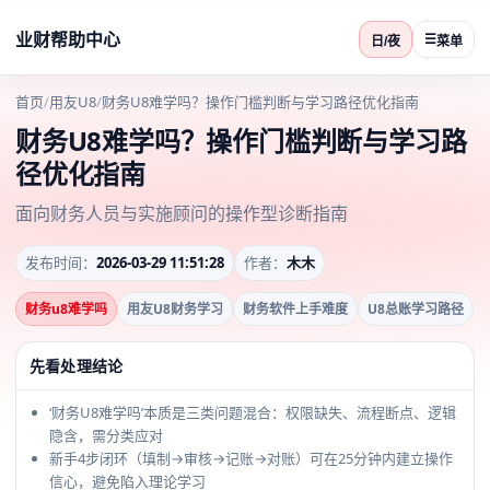
业财帮助中心
☰
日/夜
菜单
首页
/
用友U8
/
财务U8难学吗？操作门槛判断与学习路径优化指南
财务U8难学吗？操作门槛判断与学习路
径优化指南
面向财务人员与实施顾问的操作型诊断指南
发布时间：
2026-03-29 11:51:28
作者：
木木
财务u8难学吗
用友U8财务学习
财务软件上手难度
U8总账学习路径
先看处理结论
‘财务U8难学吗’本质是三类问题混合：权限缺失、流程断点、逻辑
隐含，需分类应对
新手4步闭环（填制→审核→记账→对账）可在25分钟内建立操作
信心，避免陷入理论学习