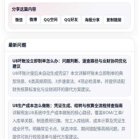
分享这篇内容
微博
QQ空间
QQ好友
微信
海报分享
复制链接
最新问题
U8坏账没立即制单怎么办：问题判断、速查路径与业财协同优化
建议
U8坏账计提后未自动生成凭证？本文详解坏账未立即制单的典
型场景、6类高频原因、3步速查法、4项必检清单，并提供适配
财务核算标准化与业财闭环的替代方案建议。
U8生产成本怎么做账：凭证生成、结转与核算全流程排查指南
详解用友U8系统中生产成本做账的核心路径，覆盖BOM/工单/
入库单关联、制造费用归集、完工入库结转、成本计算及凭证生
成全环节。明确常见卡点、状态冲突、期间错配等高频问题，并
提供可执行校验清单与替代方案建议。