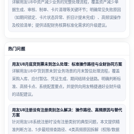
详解用友U8中资产减少业务的完整处理流程，覆盖资产减少单
据生成、审核、制单、卡片清理等关键环节；明确常见失败原因
（如期间锁定、卡片状态异常、折旧计提未完成）、高频误操作
及校验清单；提供适配财务核算标准化需求的升级建议。
热门问题
用友U8月底货到票未到怎么处理：标准操作路径与业财协同方案
详解用友U8中‘货到票未到’业务场景的月末暂估处理流程，覆盖
采购入库、应付暂估、凭证生成、期间结转全链路。明确判断标
准、高频卡点、系统配置要点，并提供向用友畅捷通好业财升级
的适配建议。
用友U8注册没有注册类别怎么解决：操作路径、高频原因与替代
方案
针对用友U8系统注册时‘没有注册类别’的典型问题，本文提供精
准判断方法、5步最短排查路径、4类高频原因拆解（权限/数据