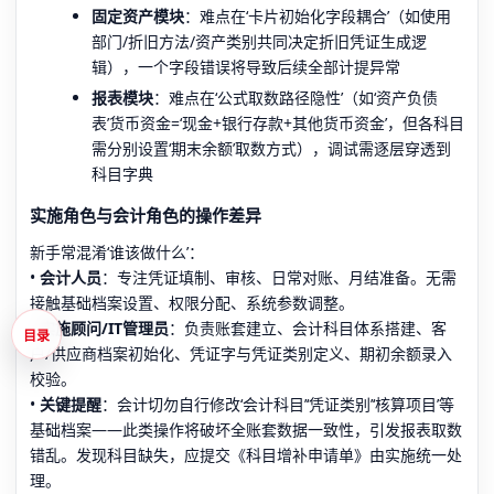
固定资产模块
：难点在‘卡片初始化字段耦合’（如使用
部门/折旧方法/资产类别共同决定折旧凭证生成逻
辑），一个字段错误将导致后续全部计提异常
报表模块
：难点在‘公式取数路径隐性’（如‘资产负债
表’货币资金=‘现金+银行存款+其他货币资金’，但各科目
需分别设置‘期末余额’取数方式），调试需逐层穿透到
科目字典
实施角色与会计角色的操作差异
新手常混淆‘谁该做什么’：
•
会计人员
：专注凭证填制、审核、日常对账、月结准备。无需
接触基础档案设置、权限分配、系统参数调整。
•
实施顾问/IT管理员
：负责账套建立、会计科目体系搭建、客
目录
户/供应商档案初始化、凭证字与凭证类别定义、期初余额录入
校验。
•
关键提醒
：会计切勿自行修改‘会计科目’‘凭证类别’‘核算项目’等
基础档案——此类操作将破坏全账套数据一致性，引发报表取数
错乱。发现科目缺失，应提交《科目增补申请单》由实施统一处
理。