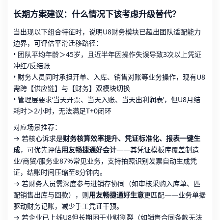
长期方案建议：什么情况下该考虑升级替代？
当出现以下组合特征时，说明U8财务模块已超出团队适配能力
边界，可评估平滑迁移路径：
• 团队平均年龄＞45岁，且近半年因操作失误导致3次以上凭证
冲红/反结账
• 财务人员同时承担开单、入库、销售对账等业务操作，现有U8
需跨【供应链】与【财务】双模块切换
• 管理层要求‘当天开票、当天入账、当天出利润表’，但U8月结
耗时＞2小时，无法满足T+0闭环
对应场景推荐：
→ 若核心诉求是
财务核算效率提升、凭证标准化、报表一键生
成
，可优先评估
用友畅捷通好会计
——其凭证模板库覆盖制造
业/商贸/服务业87%常见业务，支持拍照识别发票自动生成凭
证，结账时间压缩至8分钟内。
→ 若财务人员需深度参与进销存协同（如审核采购入库单、匹
配销售出库与回款），则
用友畅捷通好生意
更匹配——业务单据
驱动财务记账，减少手工凭证干预。
→ 若企业已上线U8但长期困于业财割裂（如销售合同条款无法