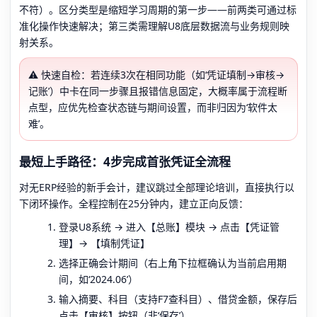
不符）。区分类型是缩短学习周期的第一步——前两类可通过标
准化操作快速解决；第三类需理解U8底层数据流与业务规则映
射关系。
⚠️ 快速自检：若连续3次在相同功能（如‘凭证填制→审核→
记账’）中卡在同一步骤且报错信息固定，大概率属于流程断
点型，应优先检查状态链与期间设置，而非归因为‘软件太
难’。
最短上手路径：4步完成首张凭证全流程
对无ERP经验的新手会计，建议跳过全部理论培训，直接执行以
下闭环操作。全程控制在25分钟内，建立正向反馈：
登录U8系统 → 进入【总账】模块 → 点击【凭证管
理】→ 【填制凭证】
选择正确会计期间（右上角下拉框确认为当前启用期
间，如‘2024.06’）
输入摘要、科目（支持F7查科目）、借贷金额，保存后
点击【审核】按钮（非‘保存’）