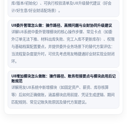
库/版本/初始化）、可执行校验清单及U8升级替代建议（好会
计/好生意/好业财适配场景）。
U8委外管理怎么做：操作路径、高频问题与业财协同升级建议
详解U8系统中委外管理模块的核心操作步骤、常见卡点（如委
外订单无法下推、材料出库失败、完工入库不更新库存）、权限
与基础档案配置要点，并提供委外业务场景下的替代方案评估：
当流程复杂度提升时，可优先考虑用友畅捷通好业财实现业财闭
环。
U8增加模块怎么做账：操作路径、账务衔接要点与模块启用后记
账规范
详解用友U8系统中新增模块（如固定资产、薪资、库存核算
等）后如何正确做账，涵盖模块启用前提、凭证生成逻辑、期间
匹配规则、常见记账失败原因及替代方案建议。