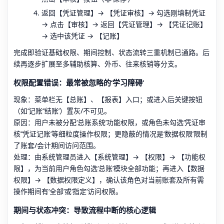
返回【凭证管理】→ 【凭证审核】→ 勾选刚填制凭证
→ 点击【审核】→ 返回【凭证管理】→ 【凭证记账】
→ 选中该凭证 → 【记账】
完成即验证基础权限、期间控制、状态流转三重机制已通路。后
续再逐步扩展至多辅助核算、外币、往来核销等分支。
权限配置错误：最常被忽略的‘学习障碍’
现象：菜单栏无【总账】、【报表】入口；或进入后关键按钮
（如‘记账’‘结账’）置灰/不可见。
原因：用户未被分配‘总账系统’功能权限，或角色未勾选‘凭证审
核’‘凭证记账’等细粒度操作权限；更隐蔽的情况是‘数据权限’限制
了账套/会计期间访问范围。
处理：由系统管理员进入【系统管理】→ 【权限】→ 【功能权
限】，为当前用户角色勾选‘总账’模块全部功能；再进入【数据
权限】→ 【数据权限定义】，确认该角色对当前账套及所有需
操作期间有‘全部’或‘指定’访问权限。
期间与状态冲突：导致流程中断的核心逻辑