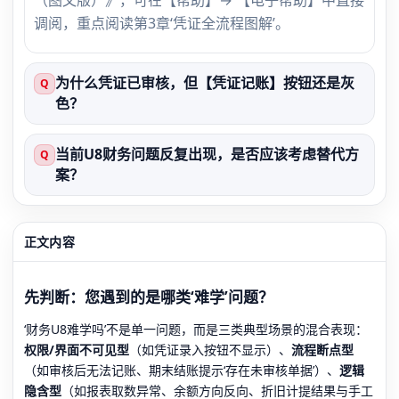
调阅，重点阅读第3章‘凭证全流程图解’。
为什么凭证已审核，但【凭证记账】按钮还是灰
Q
色？
当前U8财务问题反复出现，是否应该考虑替代方
Q
案？
正文内容
先判断：您遇到的是哪类‘难学’问题？
‘财务U8难学吗’不是单一问题，而是三类典型场景的混合表现：
权限/界面不可见型
（如凭证录入按钮不显示）、
流程断点型
（如审核后无法记账、期末结账提示‘存在未审核单据’）、
逻辑
隐含型
（如报表取数异常、余额方向反向、折旧计提结果与手工