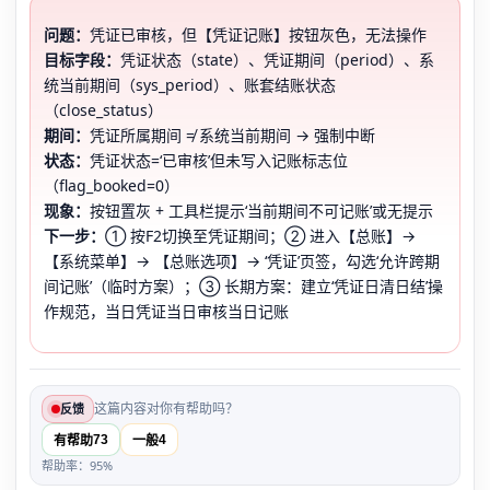
问题：
凭证已审核，但【凭证记账】按钮灰色，无法操作
目标字段：
凭证状态（state）、凭证期间（period）、系
统当前期间（sys_period）、账套结账状态
（close_status）
期间：
凭证所属期间 ≠ 系统当前期间 → 强制中断
状态：
凭证状态=‘已审核’但未写入记账标志位
（flag_booked=0）
现象：
按钮置灰 + 工具栏提示‘当前期间不可记账’或无提示
下一步：
① 按F2切换至凭证期间；② 进入【总账】→
【系统菜单】→ 【总账选项】→ ‘凭证’页签，勾选‘允许跨期
间记账’（临时方案）；③ 长期方案：建立‘凭证日清日结’操
作规范，当日凭证当日审核当日记账
这篇内容对你有帮助吗？
反馈
73
4
有帮助
一般
帮助率：95%