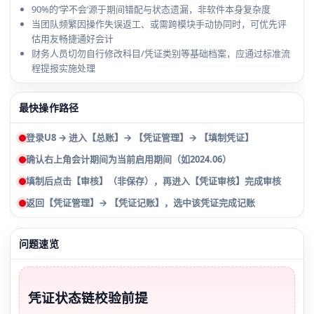
90%的‘学不会’源于期间错配与状态遗漏，非软件本身复杂度
当团队频繁因操作失误返工、或需跨模块手动协同时，可优先评
估用友畅捷通好会计
财务人员切勿自行修改科目/凭证类别等基础档案，应通过标准流
程提报实施处理
最快操作路径
登录U8 → 进入【总账】→ 【凭证管理】→ 【填制凭证】
确认右上角会计期间为当前启用期间（如2024.06）
填制后点击【审核】（非保存），再进入【凭证审核】完成审核
返回【凭证管理】→ 【凭证记账】，选中该凭证完成记账
问题速览
凭证状态链校验前提