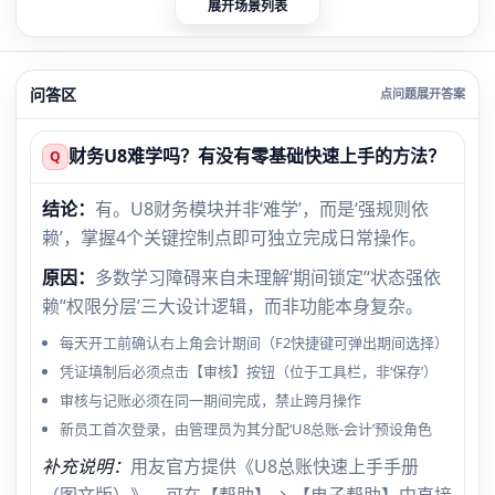
展开场景列表
问答区
财务U8难学吗？有没有零基础快速上手的方法？
Q
结论：
有。U8财务模块并非‘难学’，而是‘强规则依
赖’，掌握4个关键控制点即可独立完成日常操作。
原因：
多数学习障碍来自未理解‘期间锁定’‘状态强依
赖’‘权限分层’三大设计逻辑，而非功能本身复杂。
每天开工前确认右上角会计期间（F2快捷键可弹出期间选择）
凭证填制后必须点击【审核】按钮（位于工具栏，非‘保存’）
审核与记账必须在同一期间完成，禁止跨月操作
新员工首次登录，由管理员为其分配‘U8总账-会计’预设角色
补充说明：
用友官方提供《U8总账快速上手手册
（图文版）》，可在【帮助】→ 【电子帮助】中直接