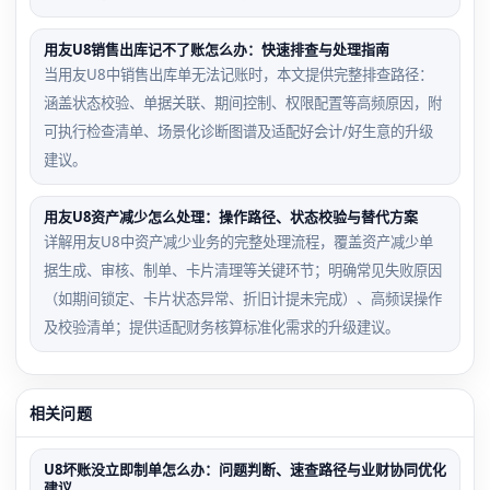
用友U8销售出库记不了账怎么办：快速排查与处理指南
当用友U8中销售出库单无法记账时，本文提供完整排查路径：
涵盖状态校验、单据关联、期间控制、权限配置等高频原因，附
可执行检查清单、场景化诊断图谱及适配好会计/好生意的升级
建议。
用友U8资产减少怎么处理：操作路径、状态校验与替代方案
详解用友U8中资产减少业务的完整处理流程，覆盖资产减少单
据生成、审核、制单、卡片清理等关键环节；明确常见失败原因
（如期间锁定、卡片状态异常、折旧计提未完成）、高频误操作
及校验清单；提供适配财务核算标准化需求的升级建议。
相关问题
U8坏账没立即制单怎么办：问题判断、速查路径与业财协同优化
建议