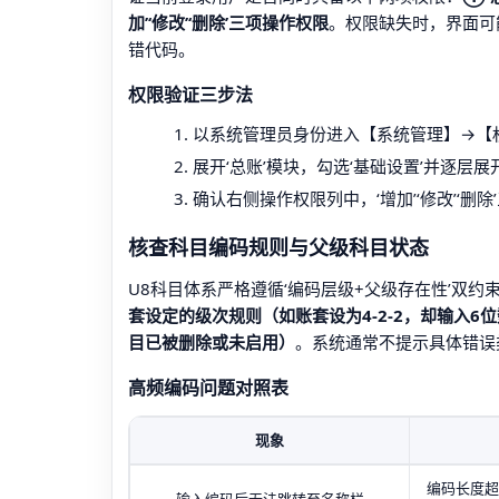
加’‘修改’‘删除’三项操作权限
。权限缺失时，界面可能
错代码。
权限验证三步法
以系统管理员身份进入【系统管理】→【
展开‘总账’模块，勾选‘基础设置’并逐层展
确认右侧操作权限列中，‘增加’‘修改’‘
核查科目编码规则与父级科目状态
U8科目体系严格遵循‘编码层级+父级存在性’双
套设定的级次规则（如账套设为4-2-2，却输入
目已被删除或未启用）
。系统通常不提示具体错误
高频编码问题对照表
现象
编码长度超