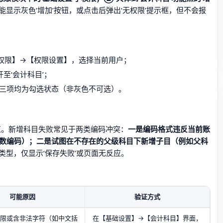
显示灰色‘增加’按钮，或点击后弹出‘无权限’提示框，但不会报
权限】→【权限设置】，选择当前用户；
开至‘会计科目’；
删除’三项均为勾选状态（非灰色不可选）。
约束。新增科目失败常见于两类编码冲突：
一是编码格式违反当前账
6位数编码）；二是试图在不存在的父级科目下新增子目（例如父科
类型，仅显示‘保存失败’或页面无反应。
可能原因
验证方式
限或含非法字符（如中文括
在【基础设置】→【会计科目】界面，