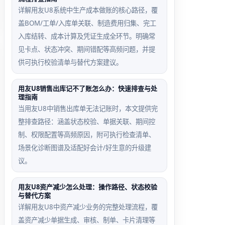
详解用友U8系统中生产成本做账的核心路径，覆
盖BOM/工单/入库单关联、制造费用归集、完工
入库结转、成本计算及凭证生成全环节。明确常
见卡点、状态冲突、期间错配等高频问题，并提
供可执行校验清单与替代方案建议。
用友U8销售出库记不了账怎么办：快速排查与处
理指南
当用友U8中销售出库单无法记账时，本文提供完
整排查路径：涵盖状态校验、单据关联、期间控
制、权限配置等高频原因，附可执行检查清单、
场景化诊断图谱及适配好会计/好生意的升级建
议。
用友U8资产减少怎么处理：操作路径、状态校验
与替代方案
详解用友U8中资产减少业务的完整处理流程，覆
盖资产减少单据生成、审核、制单、卡片清理等