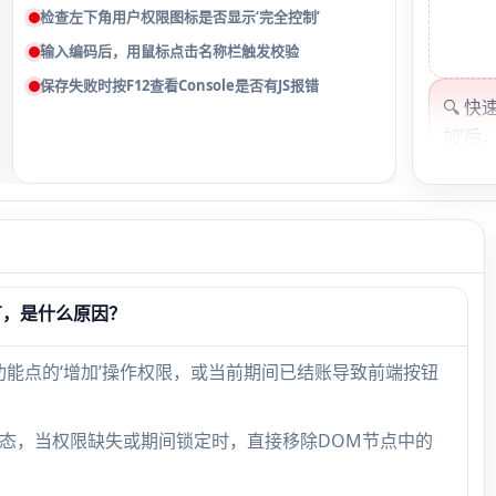
检查左下角用户权限图标是否显示‘完全控制’
输入编码后，用鼠标点击名称栏触发校验
保存失败时按F12查看Console是否有JS报错
🔍 
加’后
lis
转后
突。
结账
有，是什么原因？
景
功能点的‘增加’操作权限，或当前期间已结账导致前端按钮
月末
新增
染按钮状态，当权限缺失或期间锁定时，直接移除DOM节点中的