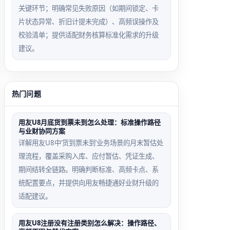
关键环节；明确常见失败原因（如期间锁定、卡
片状态异常、折旧计提未完成）、高频误操作及
校验清单；提供适配财务核算标准化需求的升级
建议。
热门问题
用友U8月底货到票未到怎么处理：标准操作路径
与业财协同方案
详解用友U8中‘货到票未到’业务场景的月末暂估处
理流程，覆盖采购入库、应付暂估、凭证生成、
期间结转全链路。明确判断标准、高频卡点、系
统配置要点，并提供向用友畅捷通好业财升级的
适配建议。
用友U8注册没有注册类别怎么解决：操作路径、