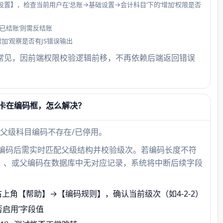
设置】，检查当前用户在‘总账→基础设置→会计科目’下的‘增加’权限是否
编码
已结账’则需反结账
增加’观察是否有JS错误输出
账套设
中更常见，因前端权限校验逻辑前移，不再依赖后端返回错误
入‘10
新增
卡在编码框，怎么解决？
父级科目编码不存在/已停用。
输入编码后需实时匹配父级结构并校验级次。若编码长度不符
‘-’）、或父编码在数据库中无对应记录，系统将中断后续字段
上角【帮助】→【编码规则】，确认当前级次（如4-2-2）
启用’字段值