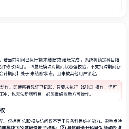
若当前期间已执行‘期末结账’或‘结账完成’，系统将锁定科目结
不允许修改科目’。U8总账模块对期间状态强校验，不支持跨期间新
会计期间】处于‘未结账’状态，且未被其他用户锁定。
两个独立动作。即使所有凭证已记账，只要未执行【结账】操作，仍可
红冲，也无法新增科目，必须反结账后方可操作。
制权
配。仅拥有‘总账’模块访问权不等于具备科目维护能力。需重点验
总账模块下的‘基础设置’子权限；② 具体到‘会计科目’功能点的‘增