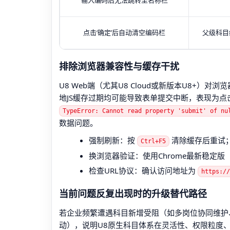
输入编码后无法跳转至名称栏
点击‘确定’后自动清空编码栏
父级科目
排除浏览器兼容性与缓存干扰
U8 Web端（尤其U8 Cloud或新版本U8+）
地JS缓存过期均可能导致表单提交中断，表现为点击
TypeError: Cannot read property 'submit' of nu
数据问题。
强制刷新：按
清除缓存后重试
Ctrl+F5
换浏览器验证：使用Chrome最新稳定版（禁
检查URL协议：确认访问地址为
https://
当前问题反复出现时的升级替代路径
若企业频繁遭遇科目新增受阻（如多岗位协同维护
动），说明U8原生科目体系在灵活性、权限粒度