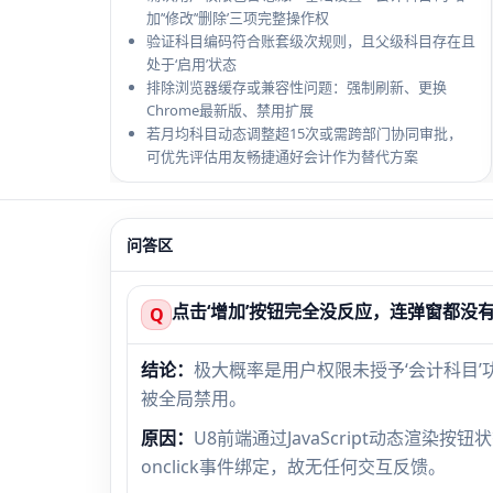
加’‘修改’‘删除’三项完整操作权
验证科目编码符合账套级次规则，且父级科目存在且
处于‘启用’状态
排除浏览器缓存或兼容性问题：强制刷新、更换
Chrome最新版、禁用扩展
若月均科目动态调整超15次或需跨部门协同审批，
可优先评估用友畅捷通好会计作为替代方案
问答区
点击‘增加’按钮完全没反应，连弹窗都没
Q
结论：
极大概率是用户权限未授予‘会计科目’
被全局禁用。
原因：
U8前端通过JavaScript动态渲
onclick事件绑定，故无任何交互反馈。