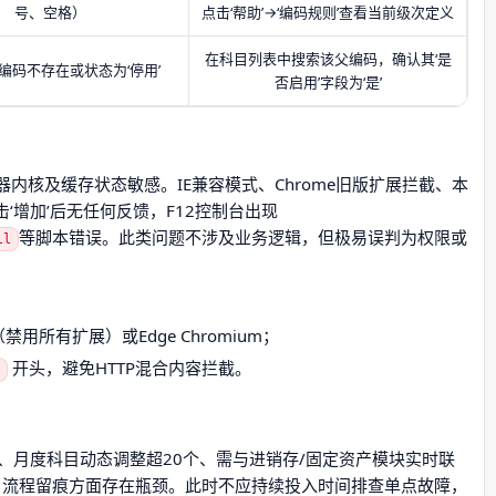
号、空格）
点击‘帮助’→‘编码规则’查看当前级次定义
在科目列表中搜索该父编码，确认其‘是
编码不存在或状态为‘停用’
否启用’字段为‘是’
对浏览器内核及缓存状态敏感。IE兼容模式、Chrome旧版扩展拦截、本
‘增加’后无任何反馈，F12控制台出现
等脚本错误。此类问题不涉及业务逻辑，但极易误判为权限或
ll
；
用所有扩展）或Edge Chromium；
开头，避免HTTP混合内容拦截。
、月度科目动态调整超20个、需与进销存/固定资产模块实时联
、流程留痕方面存在瓶颈。此时不应持续投入时间排查单点故障，