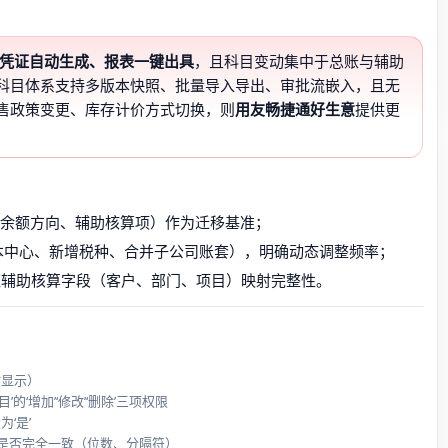
凭证自动生成、报表一键出具
，且科目变动集中于总账与辅助
科目体系支持多版本快照、批量导入导出、审批流嵌入，且无
售政策变更、库存计价方式切换，则
用友畅捷通好生意
提供更
、余额方向、辅助核算项）作为迁移基准；
本中心、新增税种、合并子公司账套），明确动态调整频率；
证辅助核算字段（客户、部门、项目）映射完整性。
时显示）
‘增加’‘修改’‘删除’三项权限
‘是’
是否完全一致（位数、分隔符）