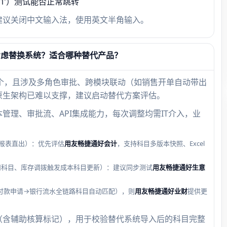
1’）测试能否正常跳转
建议关闭中文输入法，使用英文半角输入。
考虑替换系统？适合哪种替代产品？
0个，且涉及多角色审批、跨模块联动（如销售开单自动带出
原生架构已难以支撑，建议启动替代方案评估。
管理、审批流、API集成能力，每次调整均需IT介入，业
报表直出）：优先评估
用友畅捷通好会计
，支持科目多版本快照、Excel
扣科目、库存调拨触发成本科目更新）：建议同步测试
用友畅捷通好生意
付款申请→银行流水全链路科目自动匹配），则
用友畅捷通好业财
提供更
（含辅助核算标记），用于校验替代系统导入后的科目完整