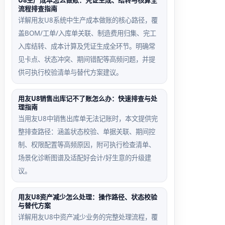
U8生产成本怎么做账：凭证生成、结转与核算全
流程排查指南
详解用友U8系统中生产成本做账的核心路径，覆
级次错配样本
父科目停用回退路径
盖BOM/工单/入库单关联、制造费用归集、完工
为4-2-2，却输
原‘应收账款-客户A’被停
入库结转、成本计算及凭证生成全环节。明确常
0201’（6位）试图
用，新设‘应收账款-客
见卡点、状态冲突、期间错配等高频问题，并提
银行存款明细
户B’时因父编码失效失
供可执行校验清单与替代方案建议。
败
用友U8销售出库记不了账怎么办：快速排查与处
理指南
当用友U8中销售出库单无法记账时，本文提供完
整排查路径：涵盖状态校验、单据关联、期间控
制、权限配置等高频原因，附可执行检查清单、
场景化诊断图谱及适配好会计/好生意的升级建
议。
用友U8资产减少怎么处理：操作路径、状态校验
与替代方案
详解用友U8中资产减少业务的完整处理流程，覆