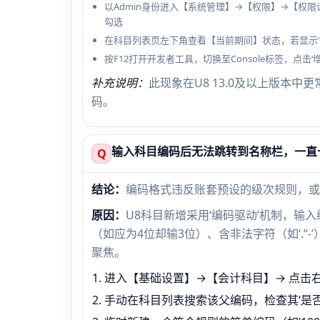
以Admin身份进入【系统管理】→【权限】→【权限
勾选
在科目列表页左下角查看【当前期间】状态，若显示‘
按F12打开开发者工具，切换至Console标签，点击‘
补充说明：
此现象在U8 13.0及以上版本
码。
输入科目编码后无法跳转到名称栏，一直
Q
结论：
编码格式违反账套预设的级次规则，或
原因：
U8科目新增采用‘编码驱动’机制，
（如应为4位却输3位）、含非法字符（如‘.’
聚焦。
进入【基础设置】→【会计科目】→ 点击右
手动在科目列表搜索该父编码，检查其‘是否