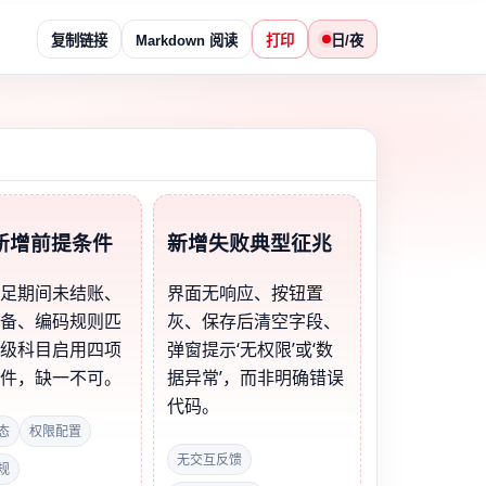
复制链接
Markdown 阅读
打印
日/夜
新增前提条件
新增失败典型征兆
满足期间未结账、
界面无响应、按钮置
完备、编码规则匹
灰、保存后清空字段、
父级科目启用四项
弹窗提示‘无权限’或‘数
条件，缺一不可。
据异常’，而非明确错误
代码。
态
权限配置
无交互反馈
规