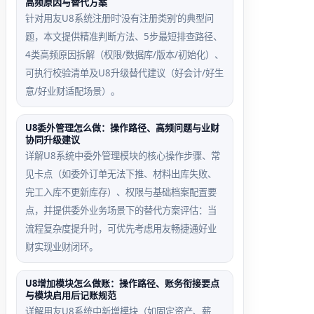
高频原因与替代方案
针对用友U8系统注册时‘没有注册类别’的典型问
题，本文提供精准判断方法、5步最短排查路径、
4类高频原因拆解（权限/数据库/版本/初始化）、
可执行校验清单及U8升级替代建议（好会计/好生
意/好业财适配场景）。
U8委外管理怎么做：操作路径、高频问题与业财
协同升级建议
详解U8系统中委外管理模块的核心操作步骤、常
见卡点（如委外订单无法下推、材料出库失败、
完工入库不更新库存）、权限与基础档案配置要
点，并提供委外业务场景下的替代方案评估：当
流程复杂度提升时，可优先考虑用友畅捷通好业
财实现业财闭环。
U8增加模块怎么做账：操作路径、账务衔接要点
与模块启用后记账规范
详解用友U8系统中新增模块（如固定资产、薪