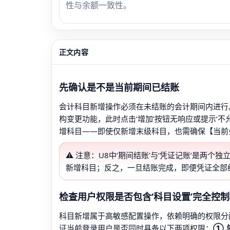
性与余额一致性。
正文内容
先确认是不是当前期间已结账
会计科目新增操作必须在未结账的会计期间内进行。
构变更功能，此时点击‘增加’按钮无响应或提示‘
增科目——即使仅新增末级科目，也需确保【当前
⚠️ 注意：U8中‘期间结账’与‘凭证记账’是
新增科目；反之，一旦结账完成，即便凭证全部
检查用户权限是否包含‘科目设置’完全控
科目新增属于高敏感配置操作，依赖明确的权限分
证当前登录用户是否同时具备以下两项权限：
① 