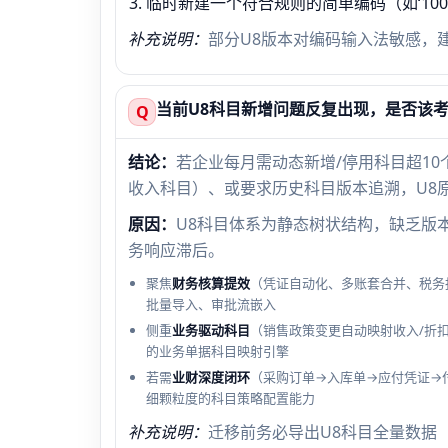
临时新建一个符合规则的简单编码（如‘100
补充说明：
部分U8版本对编码输入法敏感，
当前U8科目新增问题反复出现，是否该
Q
结论：
若企业每月需动态新增/停用科目超1
收入科目）、或要求历史科目版本追溯，U8
原因：
U8科目体系为静态树状结构，缺乏版本
务响应滞后。
聚焦
财务核算提效
（凭证自动化、多账套合并、税务
批量导入、审批流嵌入
侧重
业务驱动科目
（销售政策变更自动映射收入/折
的业务单据科目映射引擎
若需
业财深度闭环
（采购订单→入库单→应付凭证→
细颗粒度的科目策略配置能力
补充说明：
迁移前务必导出U8科目全量数据