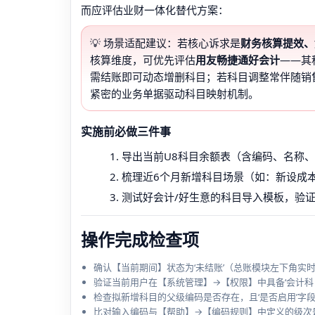
而应评估业财一体化替代方案：
💡 场景适配建议：若核心诉求是
财务核算提效、
核算维度，可优先评估
用友畅捷通好会计
——其
需结账即可动态增删科目；若科目调整常伴随销
紧密的业务单据驱动科目映射机制。
实施前必做三件事
导出当前U8科目余额表（含编码、名称
梳理近6个月新增科目场景（如：新设成
测试好会计/好生意的科目导入模板，验
操作完成检查项
确认【当前期间】状态为‘未结账’（总账模块左下角实
验证当前用户在【系统管理】→【权限】中具备‘会计科目’的
检查拟新增科目的父级编码是否存在，且‘是否启用’字段为
比对输入编码与【帮助】→【编码规则】中定义的级次