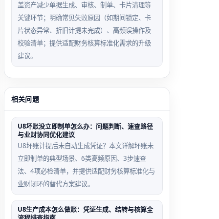
盖资产减少单据生成、审核、制单、卡片清理等
关键环节；明确常见失败原因（如期间锁定、卡
片状态异常、折旧计提未完成）、高频误操作及
校验清单；提供适配财务核算标准化需求的升级
建议。
相关问题
U8坏账没立即制单怎么办：问题判断、速查路径
与业财协同优化建议
U8坏账计提后未自动生成凭证？本文详解坏账未
立即制单的典型场景、6类高频原因、3步速查
法、4项必检清单，并提供适配财务核算标准化与
业财闭环的替代方案建议。
U8生产成本怎么做账：凭证生成、结转与核算全
流程排查指南