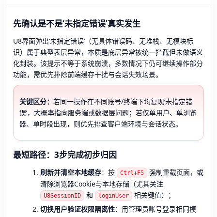
先确认是不是‘未指定错误’真实发生
U8界面弹出‘未指定错误’（无具体错误码、无堆栈、无模块标
识）属于典型表层异常，本质是底层异常被统一拦截但未做语义
化封装。该提示不等于系统崩溃，多数情况下仍可继续操作部分
功能，需优先排除前端缓存干扰与会话失效场景。
关键区分：
若同一操作在不同账号/终端下均复现‘未指定错
误’，大概率指向服务端或数据层问题；若仅单用户、单浏览
器、单时段出现，则优先排查客户端环境与会话状态。
最短路径：3步完成初步归因
刷新并清空本地缓存
：按
强制重载页面，或
Ctrl+F5
清除浏览器Cookie与本地存储（尤其关注
和
相关键值）；
U8SessionID
loginUser
切换用户验证权限隔离性
：用管理员账号登录相同模