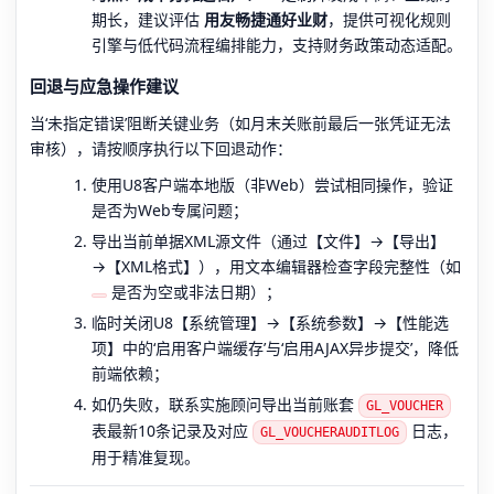
期长，建议评估
用友畅捷通好业财
，提供可视化规则
引擎与低代码流程编排能力，支持财务政策动态适配。
回退与应急操作建议
当‘未指定错误’阻断关键业务（如月末关账前最后一张凭证无法
审核），请按顺序执行以下回退动作：
使用U8客户端本地版（非Web）尝试相同操作，验证
是否为Web专属问题；
导出当前单据XML源文件（通过【文件】→【导出】
→【XML格式】），用文本编辑器检查字段完整性（如
是否为空或非法日期）；
临时关闭U8【系统管理】→【系统参数】→【性能选
项】中的‘启用客户端缓存’与‘启用AJAX异步提交’，降低
前端依赖；
如仍失败，联系实施顾问导出当前账套
GL_VOUCHER
表最新10条记录及对应
日志，
GL_VOUCHERAUDITLOG
用于精准复现。