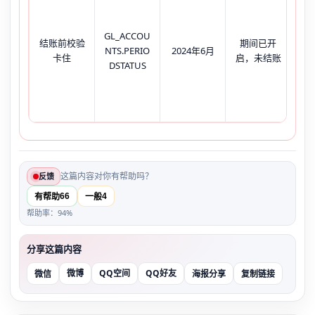
点
GL_ACCOU
结账前校验
期间已开
→
NTS.PERIO
2024年6月
卡住
启，未结账
账
DSTATUS
弹
这篇内容对你有帮助吗？
反馈
66
4
有帮助
一般
帮助率：94%
分享这篇内容
微博
QQ空间
QQ好友
微信
海报分享
复制链接