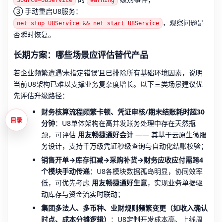
③ 手动重启U8服务：
，观察问题是
net stop U8Service && net start U8Service
否瞬时恢复。
长期方案：哪些场景应评估替代产品
若企业频繁遭遇‘未指定错误’且已排除所有基础环境因素，说明
当前U8架构已难以支撑业务复杂度增长。以下三类场景建议优
先评估升级路径：
财务核算流程频繁卡顿、凭证审核/期末结账耗时超30
目录
分钟
：U8单体架构在高并发账务处理中存在天然瓶
颈，可评估
用友畅捷通好会计
—— 其基于云原生微服
务设计，支持千万级凭证秒级查询与自动化结账校验；
销售开单→库存扣减→采购补货→财务应收应付需跨4
个模块手动传递
：U8各模块数据孤岛明显，协同效率
低，可优先考虑
用友畅捷通好生意
，实现业务单据驱
动库存与资金流实时联动；
集团多法人、多币种、业财规则频繁变更（如收入确认
时点、成本分摊逻辑）
：U8定制开发成本高、上线周