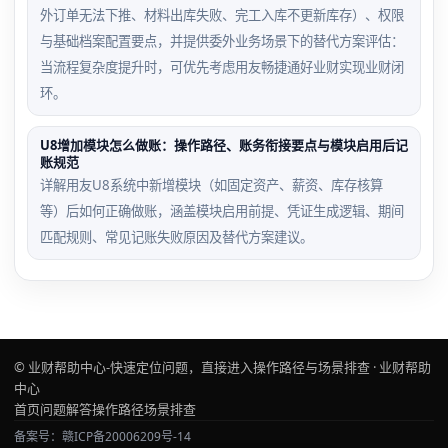
外订单无法下推、材料出库失败、完工入库不更新库存）、权限
与基础档案配置要点，并提供委外业务场景下的替代方案评估：
当流程复杂度提升时，可优先考虑用友畅捷通好业财实现业财闭
环。
U8增加模块怎么做账：操作路径、账务衔接要点与模块启用后记
账规范
详解用友U8系统中新增模块（如固定资产、薪资、库存核算
等）后如何正确做账，涵盖模块启用前提、凭证生成逻辑、期间
匹配规则、常见记账失败原因及替代方案建议。
© 业财帮助中心-快速定位问题，直接进入操作路径与场景排查 · 业财帮助
中心
首页
问题解答
操作路径
场景排查
备案号：赣ICP备20006209号-14