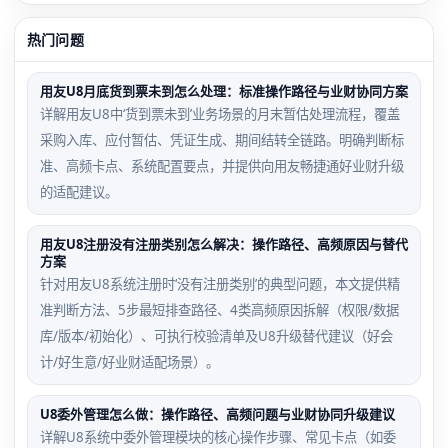
热门问题
用友U8月底货到票未到怎么处理：标准操作路径与业财协同方案
详解用友U8中‘货到票未到’业务场景的月末暂估处理流程，覆盖
采购入库、应付暂估、凭证生成、期间结转全链路。明确判断标
准、高频卡点、系统配置要点，并提供向用友畅捷通好业财升级
的适配建议。
用友U8注册没有注册类别怎么解决：操作路径、高频原因与替代
方案
针对用友U8系统注册时‘没有注册类别’的典型问题，本文提供精
准判断方法、5步最短排查路径、4类高频原因拆解（权限/数据
库/版本/初始化）、可执行校验清单及U8升级替代建议（好会
计/好生意/好业财适配场景）。
U8委外管理怎么做：操作路径、高频问题与业财协同升级建议
详解U8系统中委外管理模块的核心操作步骤、常见卡点（如委