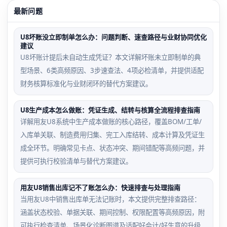
最新问题
U8坏账没立即制单怎么办：问题判断、速查路径与业财协同优化
建议
U8坏账计提后未自动生成凭证？本文详解坏账未立即制单的典
型场景、6类高频原因、3步速查法、4项必检清单，并提供适配
财务核算标准化与业财闭环的替代方案建议。
U8生产成本怎么做账：凭证生成、结转与核算全流程排查指南
详解用友U8系统中生产成本做账的核心路径，覆盖BOM/工单/
入库单关联、制造费用归集、完工入库结转、成本计算及凭证生
成全环节。明确常见卡点、状态冲突、期间错配等高频问题，并
提供可执行校验清单与替代方案建议。
用友U8销售出库记不了账怎么办：快速排查与处理指南
当用友U8中销售出库单无法记账时，本文提供完整排查路径：
涵盖状态校验、单据关联、期间控制、权限配置等高频原因，附
可执行检查清单、场景化诊断图谱及适配好会计/好生意的升级