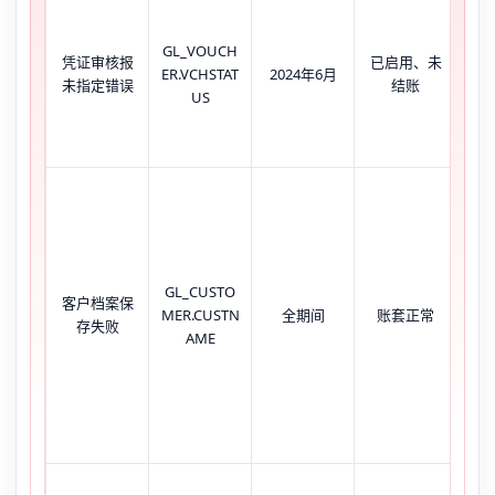
点
核
GL_VOUCH
反
凭证审核报
已启用、未
ER.VCHSTAT
2024年6月
台报J
未指定错误
结账
US
'un
is n
func
输
GL_CUSTO
点
客户档案保
MER.CUSTN
全期间
账套正常
窗
存失败
AME
指
无