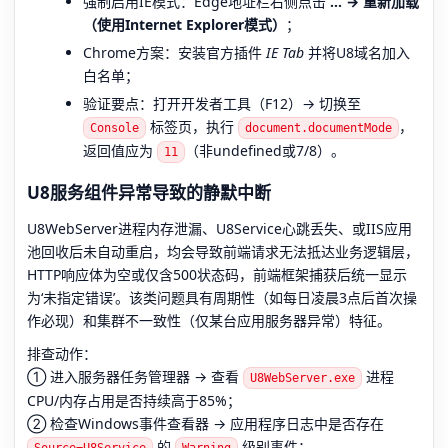
强制启用IE模式：Edge地址栏右侧点击
… → 重新加载
（使用Internet Explorer模式）
；
Chrome方案：安装官方插件
IE Tab
并将U8域名加入
白名单；
验证要点：打开开发者工具（F12）→ 切换至
标签页，执行
，
Console
document.documentMode
返回值应为
（非undefined或7/8）。
11
U8服务组件异常导致的静默中断
U8WebServer进程内存泄漏、U8Service心跳丢失、或IIS应用
池回收后未自动重启，均会导致前端请求无法抵达业务逻辑层，
HTTP响应体为空或仅含500状态码，前端框架捕获后统一显示
为‘未指定错误’。该类问题具有周期性（如每日凌晨3点后首次操
作必现）和集群不一致性（仅某台应用服务器异常）特征。
排查动作：
① 进入服务器任务管理器 → 查看
进程
U8WebServer.exe
CPU/内存占用是否持续高于85%；
② 检查Windows事件查看器 → 应用程序日志中是否存在
的
级别事件；
Source=U8Service
Warning