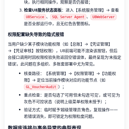
块，执行相同操作，观察是否仍报错；
检查U8服务状态面板
：进入【系统服务管理】→ 查看
、
、
U8Service
SQL Server Agent
U8WebServer
是否全部运行中，且无红色告警图标。
权限配置缺失导致的隐式报错
当用户缺少某子模块功能权限（如【总账】→【凭证管理】
→【凭证审核】按钮权限），U8前端可能不渲染该按钮，但后
台接口调用时因权限校验失败返回空错误体，最终呈现为‘未指定
错误’。此问题在多组织、多账套部署中尤为常见。
核查路径：【系统管理】→【权限管理】→【功能权
限】→ 定位当前操作模块对应的功能节点（如
）；
GL_VoucherAudit
重点检查：是否勾选了‘可用’但未勾选‘可见’，或‘可见’为
灰色不可控状态（说明上级菜单权限未授予）；
验证方式：临时赋予‘超级管理员’角色，复现操作——
若错误消失，即可锁定为权限粒度问题。
数据库连接与事务异常的典型表现