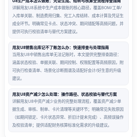
U8生产成本怎么做账：凭证生成、结转与核算全流程排查指南
详解用友U8系统中生产成本做账的核心路径，覆盖BOM/工单/
入库单关联、制造费用归集、完工入库结转、成本计算及凭证生
成全环节。明确常见卡点、状态冲突、期间错配等高频问题，并
提供可执行校验清单与替代方案建议。
用友U8销售出库记不了账怎么办：快速排查与处理指南
当用友U8中销售出库单无法记账时，本文提供完整排查路径：
涵盖状态校验、单据关联、期间控制、权限配置等高频原因，附
可执行检查清单、场景化诊断图谱及适配好会计/好生意的升级
建议。
用友U8资产减少怎么处理：操作路径、状态校验与替代方案
详解用友U8中资产减少业务的完整处理流程，覆盖资产减少单
据生成、审核、制单、卡片清理等关键环节；明确常见失败原因
（如期间锁定、卡片状态异常、折旧计提未完成）、高频误操作
及校验清单；提供适配财务核算标准化需求的升级建议。