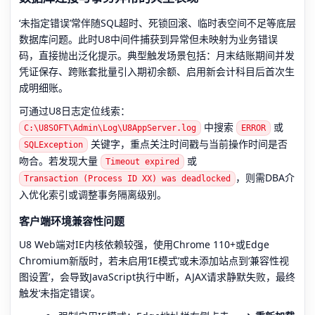
‘未指定错误’常伴随SQL超时、死锁回滚、临时表空间不足等底层
数据库问题。此时U8中间件捕获到异常但未映射为业务错误
码，直接抛出泛化提示。典型触发场景包括：月末结账期间并发
凭证保存、跨账套批量引入期初余额、启用新会计科目后首次生
成明细账。
可通过U8日志定位线索：
中搜索
或
C:\U8SOFT\Admin\Log\U8AppServer.log
ERROR
关键字，重点关注时间戳与当前操作时间是否
SQLException
吻合。若发现大量
或
Timeout expired
，则需DBA介
Transaction (Process ID XX) was deadlocked
入优化索引或调整事务隔离级别。
客户端环境兼容性问题
U8 Web端对IE内核依赖较强，使用Chrome 110+或Edge
Chromium新版时，若未启用‘IE模式’或未添加站点到‘兼容性视
图设置’，会导致JavaScript执行中断，AJAX请求静默失败，最终
触发‘未指定错误’。