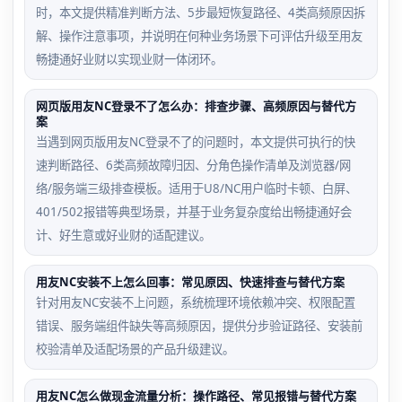
时，本文提供精准判断方法、5步最短恢复路径、4类高频原因拆
解、操作注意事项，并说明在何种业务场景下可评估升级至用友
畅捷通好业财以实现业财一体闭环。
网页版用友NC登录不了怎么办：排查步骤、高频原因与替代方
案
当遇到网页版用友NC登录不了的问题时，本文提供可执行的快
速判断路径、6类高频故障归因、分角色操作清单及浏览器/网
络/服务端三级排查模板。适用于U8/NC用户临时卡顿、白屏、
401/502报错等典型场景，并基于业务复杂度给出畅捷通好会
计、好生意或好业财的适配建议。
用友NC安装不上怎么回事：常见原因、快速排查与替代方案
针对用友NC安装不上问题，系统梳理环境依赖冲突、权限配置
错误、服务端组件缺失等高频原因，提供分步验证路径、安装前
校验清单及适配场景的产品升级建议。
用友NC怎么做现金流量分析：操作路径、常见报错与替代方案