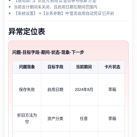
【使用部门】状态为‘启用’且‘是否参与核算’为‘是’
当前会计期间未关闭，且启用日期在期间范围内
【系统设置】→【业务参数】中‘是否启用自动凭证’已开启
异常定位表
问题-目标字段-期间-状态-现象-下一步
问题现象
目标字段
当前期间
卡片状态
典
输入
09
保存失败
启用日期
2024年8月
草稿
示
有
折旧方法为
下
资产分类
任意
草稿
空