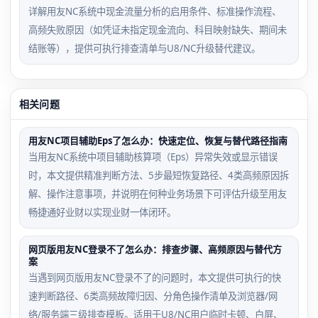
详解用友NC系统中现金流量分析的启用条件、标准操作流程、
高频失败原因（如凭证未指定现金流向、科目映射缺失、期间未
结账等），提供可执行排查清单与U8/NC升级替代建议。
相关问题
用友NC项目辅助Eps了怎么办：快速定位、恢复与替代路径指南
当用友NC系统中项目辅助核算项（Eps）异常失效或显示错误
时，本文提供精准判断方法、5步最短恢复路径、4类高频原因拆
解、操作注意事项，并说明在何种业务场景下可评估升级至用友
畅捷通好业财以实现业财一体闭环。
网页版用友NC登录不了怎么办：排查步骤、高频原因与替代方
案
当遇到网页版用友NC登录不了的问题时，本文提供可执行的快
速判断路径、6类高频故障归因、分角色操作清单及浏览器/网
络/服务端三级排查模板。适用于U8/NC用户临时卡顿、白屏、