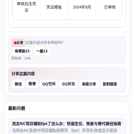
总
审核后无凭
凭证模板
2024年8月
已审核
不
证
这篇内容对你有帮助吗？
反馈
15
13
有帮助
一般
帮助率：54%
分享这篇内容
微博
QQ空间
QQ好友
微信
海报分享
复制链接
最新问题
用友NC项目辅助Eps了怎么办：快速定位、恢复与替代路径指南
当用友NC系统中项目辅助核算项（Eps）异常失效或显示错误