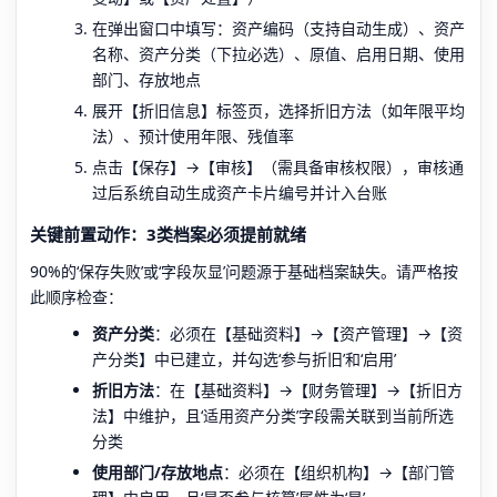
在弹出窗口中填写：资产编码（支持自动生成）、资产
名称、资产分类（下拉必选）、原值、启用日期、使用
部门、存放地点
展开【折旧信息】标签页，选择折旧方法（如年限平均
法）、预计使用年限、残值率
点击【保存】→【审核】（需具备审核权限），审核通
过后系统自动生成资产卡片编号并计入台账
关键前置动作：3类档案必须提前就绪
90%的‘保存失败’或‘字段灰显’问题源于基础档案缺失。请严格按
此顺序检查：
资产分类
：必须在【基础资料】→【资产管理】→【资
产分类】中已建立，并勾选‘参与折旧’和‘启用’
折旧方法
：在【基础资料】→【财务管理】→【折旧方
法】中维护，且‘适用资产分类’字段需关联到当前所选
分类
使用部门/存放地点
：必须在【组织机构】→【部门管