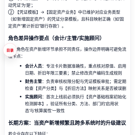
动凭证’为‘是’；
② 【凭证模板】→【固定资产业务】中已维护对应业务类型
（如‘新增固定资产’）的凭证分录模板，且科目映射正确（如‘固
定资产’‘累计折旧’‘银行存款’）。
角色差异操作要点（会计/主管/实施顾问）
不同角色在资产新增环节承担不同责任，操作边界明确可避免流
目录
程卡点：
会计人员
：专注卡片数据准确性，重点核对原值、启用
日期、折旧年限三要素；禁止修改资产编码生成规则
财务主管
：负责审核权限分配与凭证模板审批；需定期
检查【资产分类】与【折旧方法】映射关系是否被误删
实施顾问
：首次上线前必须执行【资产基础档案初始化
检测脚本】，验证所有分类、方法、部门的‘启用状
态’与‘核算属性’一致性
长期方案：当资产新增频繁且跨多系统时的升级建议
若企业存在以下特征：