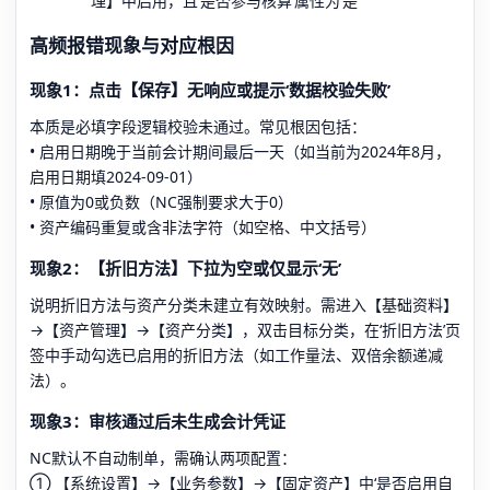
理】中启用，且‘是否参与核算’属性为‘是’
高频报错现象与对应根因
现象1：点击【保存】无响应或提示‘数据校验失败’
本质是必填字段逻辑校验未通过。常见根因包括：
• 启用日期晚于当前会计期间最后一天（如当前为2024年8月，
启用日期填2024-09-01）
• 原值为0或负数（NC强制要求大于0）
• 资产编码重复或含非法字符（如空格、中文括号）
现象2：【折旧方法】下拉为空或仅显示‘无’
说明折旧方法与资产分类未建立有效映射。需进入【基础资料】
→【资产管理】→【资产分类】，双击目标分类，在‘折旧方法’页
签中手动勾选已启用的折旧方法（如工作量法、双倍余额递减
法）。
现象3：审核通过后未生成会计凭证
NC默认不自动制单，需确认两项配置：
① 【系统设置】→【业务参数】→【固定资产】中‘是否启用自