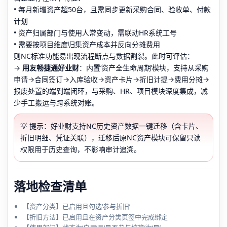
• 每月新增资产超50台，且需同步更新采购合同、验收单、付款
计划
• 资产归属部门与使用人常变动，需联动HR系统工号
• 需要按项目维度归集资产成本并反向分摊费用
则NC标准功能易出现流程断点与数据割裂。此时可评估：
→
用友畅捷通好业财
：内置‘资产全生命周期’模块，支持从采购
申请→合同签订→入库验收→资产卡片→折旧计提→费用分摊→
报废处置的端到端闭环，与采购、HR、项目模块深度集成，减
少手工搬运与跨系统对账。
💡 提示：好业财支持NC历史资产数据一键迁移（含卡片、
折旧明细、凭证关联），迁移后原NC资产模块可保留只读
权限用于历史查询，不影响审计追溯。
落地检查清单
【资产分类】已启用且勾选‘参与折旧’
【折旧方法】已启用且在资产分类页签中完成绑定