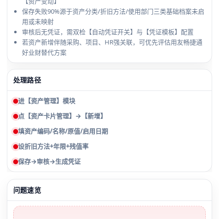
【资产变动】
保存失败90%源于资产分类/折旧方法/使用部门三类基础档案未启
用或未映射
审核后无凭证，需双检【自动凭证开关】与【凭证模板】配置
若资产新增伴随采购、项目、HR强关联，可优先评估用友畅捷通
好业财替代方案
处理路径
进【资产管理】模块
点【资产卡片管理】→【新增】
填资产编码/名称/原值/启用日期
设折旧方法+年限+残值率
保存→审核→生成凭证
问题速览