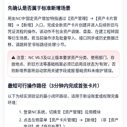
先确认是否属于标准新增场景
用友NC中‘固定资产增加’特指通过【资产管理】→【资产卡片管
理】→【新增】入口，完成全新资产卡片创建并进入后续折旧与
凭证流程的操作。该动作不包含资产调拨、盘盈、在建工程转固
等衍生场景。若当前操作涉及批量导入、接口同步或历史数据迁
移，请跳转至‘非标路径处理’小节。
⚠️ 注意：NC V6.5及以上版本要求资产分类、使用部门、存
放地点、折旧方法等基础档案必须已启用且状态为‘有效’，否
则新增界面将自动禁用关键字段或报‘基础资料未维护’错误。
最短可行操作路径（3分钟内完成首张卡片）
以下为经实测验证的最小闭环路径，适用于新设账套或权限完备
环境：
登录NC系统，切换至【资产管理】应用模块
点击左侧菜单【资产卡片管理】→【新增】（非【资产
变动】或【资产处置】）