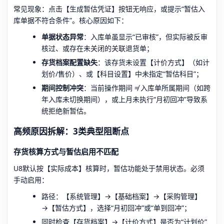
常见现象：点击【生成暂估凭证】按钮无响应，或提示“暂估入
库单据不符合条件”。核心原因如下：
单据状态异常
：入库单虽显示“已审核”，但实际被反审
核过、或存在未关闭的关联退货单；
存货档案配置缺失
：该存货未设置【计价方式】（如计
划价/售价）、或【科目设置】中未指定“暂估科目”；
期间控制冲突
：当前操作期间 ≠ 入库单所属期间（如跨
年入库未切换期间），或上月未执行“月初回冲”导致系
统拒绝新暂估。
高频原因拆解：3类典型阻断点
存货核算方式与暂估启用不匹配
U8默认按【实际成本】核算时，暂估功能处于禁用状态。必须
手动启用：
路径：【系统管理】→【基础档案】→【采购管理】
→【暂估方式】，选择“月初回冲”或“单到回冲”；
同时检查【存货档案】→【计价方式】是否为“计划价”