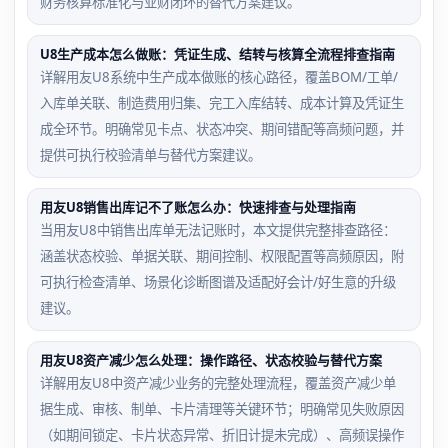
财务核算标准化与业财闭环的替代方案建议。
U8生产成本怎么做账：凭证生成、结转与核算全流程排查指南
详解用友U8系统中生产成本做账的核心路径，覆盖BOM/工单/
入库单关联、制造费用归集、完工入库结转、成本计算及凭证生
成全环节。明确常见卡点、状态冲突、期间错配等高频问题，并
提供可执行校验清单与替代方案建议。
用友U8销售出库记不了账怎么办：快速排查与处理指南
当用友U8中销售出库单无法记账时，本文提供完整排查路径：
涵盖状态校验、单据关联、期间控制、权限配置等高频原因，附
可执行检查清单、场景化诊断图谱及适配好会计/好生意的升级
建议。
用友U8资产减少怎么处理：操作路径、状态校验与替代方案
详解用友U8中资产减少业务的完整处理流程，覆盖资产减少单
据生成、审核、制单、卡片清理等关键环节；明确常见失败原因
（如期间锁定、卡片状态异常、折旧计提未完成）、高频误操作