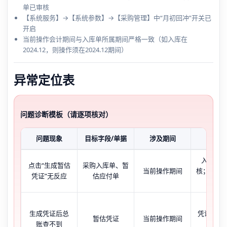
单已审核
【系统服务】→【系统参数】→【采购管理】中“月初回冲”开关已
开启
当前操作会计期间与入库单所属期间严格一致（如入库在
2024.12，则操作须在2024.12期间）
异常定位表
问题诊断模板（请逐项核对）
问题现象
目标字段/单据
涉及期间
关键状
入库单=
点击“生成暂估
采购入库单、暂
当前操作期间
核；暂估
凭证”无反应
估应付单
=未审
生成凭证后总
凭证状态
暂估凭证
当前操作期间
账查不到
账