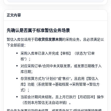
正文内容
先确认是否属于标准暂估业务场景
暂估入库仅适用于
已收货但发票未到
的采购业务，且必须满足以
下全部前提：
采购入库单已录入并完成【审核】（状态为“已审
核”）；
对应采购订单/合同中未关联发票，或发票日期晚于入
库日期；
存货核算方式为“计划价”或“售价”，且启用【暂估入
库】功能（系统管理→基础档案→采购管理→暂估方
式）；
当前会计期间未结账，且上月已执行【月初回冲】操作
（否则本月暂估无法自动冲销）。
若业务为发票已到但未结算、或属委外加工/受托代销等特殊模