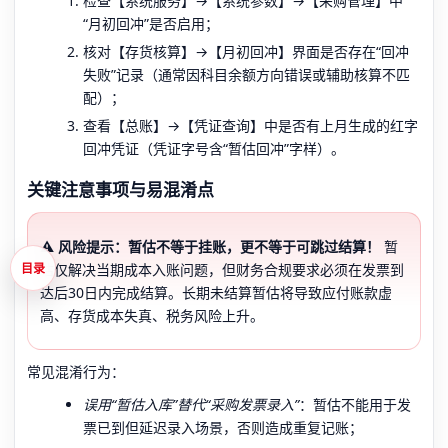
检查【系统服务】→【系统参数】→【采购管理】中
“月初回冲”是否启用；
核对【存货核算】→【月初回冲】界面是否存在“回冲
失败”记录（通常因科目余额方向错误或辅助核算不匹
配）；
查看【总账】→【凭证查询】中是否有上月生成的红字
回冲凭证（凭证字号含“暂估回冲”字样）。
关键注意事项与易混淆点
⚠️ 风险提示：暂估不等于挂账，更不等于可跳过结算！
暂
估仅解决当期成本入账问题，但财务合规要求必须在发票到
目录
达后30日内完成结算。长期未结算暂估将导致应付账款虚
高、存货成本失真、税务风险上升。
常见混淆行为：
误用“暂估入库”替代“采购发票录入”
：暂估不能用于发
票已到但延迟录入场景，否则造成重复记账；