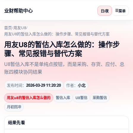
业财帮助中心
☰
日/夜
菜单
首页
/
用友U8
/
用友U8的暂估入库怎么做的：操作步骤、常见报错与替代方案
用友U8的暂估入库怎么做的：操作步
骤、常见报错与替代方案
U8暂估入库不是单纯点按钮，而是采购、存货、应付、总
账四模块协同结果
发布时间：
2026-03-29 11:20:20
作者：
小北
用友u8的暂估入库怎么做的
暂估入库
U8暂估
采购暂估
月初回冲
结果先看