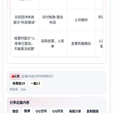
月初回冲失败
应付账款-暂估
科目余额
上月期间
提示“科目错误”
科目
贷方
结算时提示“入
采购发票、入库
入库单状
库单已暂估，
发票所属期间
单
暂估+已
不能再次结算”
这篇内容对你有帮助吗？
反馈
18
13
有帮助
一般
帮助率：58%
分享这篇内容
微博
QQ空间
QQ好友
微信
海报分享
复制链接