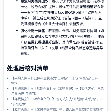
聚焦财务核算提效
：若核心诉求为凭证自动化、报表标
准化、税务合规性提升，可优先评估
用友畅捷通好会计
——其“智能暂估”模块支持发票OCR识别+自动匹配入
库单+一键生成全周期凭证（暂估→回冲→结算），且
凭证模板符合《企业会计准则》最新要求；
强化业财一体化
：若采购、仓储、财务需实时协同（如
采购入库即触发库存更新+成本归集+应付生成），建议
升级至
用友畅捷通好业财
，其内置“业财融合暂估流”支
持采购订单→入库→发票→结算全链路状态穿透与异常
预警。
处理后核对清单
【采购入库单】已保存且状态为“已审核”（非“未审核”或“已弃
审”）
【系统管理】→【基础档案】→【采购管理】→【暂估方式】已启
用并选择“月初回冲”
【存货档案】中对应存货的【计价方式】为“计划价”或“售价”，非
“实际成本”
【应付管理】→【应付单据审核】中，该入库单生成的“暂估应付”