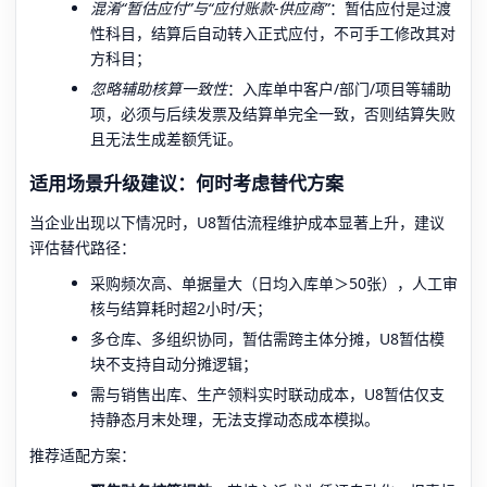
混淆“暂估应付”与“应付账款-供应商”
：暂估应付是过渡
性科目，结算后自动转入正式应付，不可手工修改其对
方科目；
忽略辅助核算一致性
：入库单中客户/部门/项目等辅助
项，必须与后续发票及结算单完全一致，否则结算失败
且无法生成差额凭证。
适用场景升级建议：何时考虑替代方案
当企业出现以下情况时，U8暂估流程维护成本显著上升，建议
评估替代路径：
采购频次高、单据量大（日均入库单＞50张），人工审
核与结算耗时超2小时/天；
多仓库、多组织协同，暂估需跨主体分摊，U8暂估模
块不支持自动分摊逻辑；
需与销售出库、生产领料实时联动成本，U8暂估仅支
持静态月末处理，无法支撑动态成本模拟。
推荐适配方案：