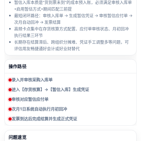
暂估入库本质是“货到票未到”的成本预入账，必须满足审核入库单
+启用暂估方式+期间匹配三前提
最短闭环路径：审核入库单 → 生成暂估凭证 → 审核暂估应付单 →
次月自动回冲 → 发票结算
高频卡点集中在存货核算方式配置、应付单审核状态、月初回冲
执行结果三环节
长期存在结算滞后、跨组织分摊难、凭证手工调整多等问题，可
评估用友畅捷通好会计或好业财替代
操作路径
录入并审核采购入库单
进入【存货核算】→【暂估入库】生成凭证
审核对应暂估应付单
次月1日系统自动执行月初回冲
发票到达后完成结算并生成正式凭证
问题速览