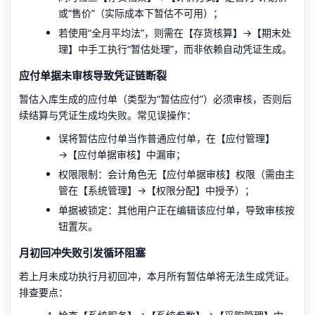
或“售价”（实际成本下暂估不可用）；
若使用“全月平均法”，则需在【存货核算】→【期末处
理】中手工执行“暂估处理”，而非依赖自动凭证生成。
应付单据未审核导致凭证链断裂
暂估入库生成的应付单（类型为“暂估应付”）必须审核，否则后
续结算与凭证生成均失败。常见误操作：
误将暂估应付单当作普通应付单，在【应付管理】
→【应付单据审核】中漏审；
权限限制：会计角色无【应付单据审核】权限（需由主
管在【系统管理】→【权限分配】中授予）；
单据被锁定：其他用户正在编辑该应付单，导致审核按
钮置灰。
月初回冲失败引发循环阻塞
若上月未成功执行月初回冲，本月所有暂估单将无法生成凭证。
排查要点：