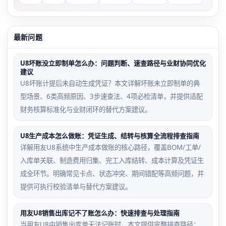
最新问题
U8坏账没立即制单怎么办：问题判断、速查路径与业财协同优化
建议
U8坏账计提后未自动生成凭证？本文详解坏账未立即制单的典
型场景、6类高频原因、3步速查法、4项必检清单，并提供适配
财务核算标准化与业财闭环的替代方案建议。
U8生产成本怎么做账：凭证生成、结转与核算全流程排查指南
详解用友U8系统中生产成本做账的核心路径，覆盖BOM/工单/
入库单关联、制造费用归集、完工入库结转、成本计算及凭证生
成全环节。明确常见卡点、状态冲突、期间错配等高频问题，并
提供可执行校验清单与替代方案建议。
用友U8销售出库记不了账怎么办：快速排查与处理指南
当用友U8中销售出库单无法记账时，本文提供完整排查路径：