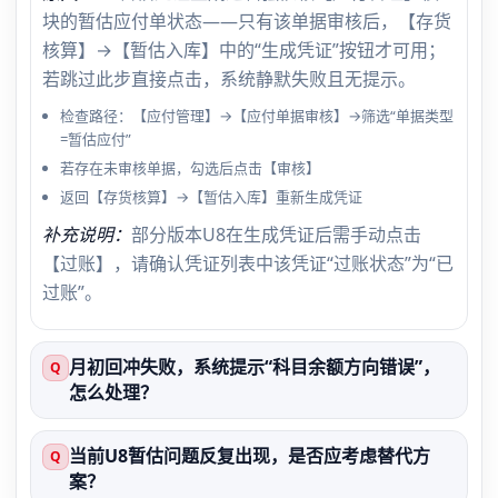
块的暂估应付单状态——只有该单据审核后，【存货
核算】→【暂估入库】中的“生成凭证”按钮才可用；
若跳过此步直接点击，系统静默失败且无提示。
检查路径：【应付管理】→【应付单据审核】→筛选“单据类型
=暂估应付”
若存在未审核单据，勾选后点击【审核】
返回【存货核算】→【暂估入库】重新生成凭证
补充说明：
部分版本U8在生成凭证后需手动点击
【过账】，请确认凭证列表中该凭证“过账状态”为“已
过账”。
月初回冲失败，系统提示“科目余额方向错误”，
Q
怎么处理？
当前U8暂估问题反复出现，是否应考虑替代方
Q
案？