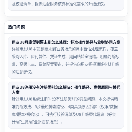
及校验清单；提供适配财务核算标准化需求的升级建议。
热门问题
用友U8月底货到票未到怎么处理：标准操作路径与业财协同方案
详解用友U8中‘货到票未到’业务场景的月末暂估处理流程，覆盖
采购入库、应付暂估、凭证生成、期间结转全链路。明确判断标
准、高频卡点、系统配置要点，并提供向用友畅捷通好业财升级
的适配建议。
用友U8注册没有注册类别怎么解决：操作路径、高频原因与替代
方案
针对用友U8系统注册时‘没有注册类别’的典型问题，本文提供精
准判断方法、5步最短排查路径、4类高频原因拆解（权限/数据
库/版本/初始化）、可执行校验清单及U8升级替代建议（好会
计/好生意/好业财适配场景）。