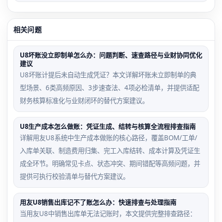
相关问题
U8坏账没立即制单怎么办：问题判断、速查路径与业财协同优化
建议
U8坏账计提后未自动生成凭证？本文详解坏账未立即制单的典
型场景、6类高频原因、3步速查法、4项必检清单，并提供适配
财务核算标准化与业财闭环的替代方案建议。
U8生产成本怎么做账：凭证生成、结转与核算全流程排查指南
详解用友U8系统中生产成本做账的核心路径，覆盖BOM/工单/
入库单关联、制造费用归集、完工入库结转、成本计算及凭证生
成全环节。明确常见卡点、状态冲突、期间错配等高频问题，并
提供可执行校验清单与替代方案建议。
用友U8销售出库记不了账怎么办：快速排查与处理指南
当用友U8中销售出库单无法记账时，本文提供完整排查路径：