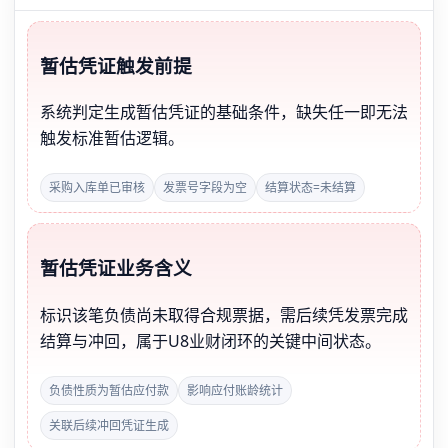
暂估凭证触发前提
系统判定生成暂估凭证的基础条件，缺失任一即无法
触发标准暂估逻辑。
采购入库单已审核
发票号字段为空
结算状态=未结算
暂估凭证业务含义
标识该笔负债尚未取得合规票据，需后续凭发票完成
结算与冲回，属于U8业财闭环的关键中间状态。
负债性质为暂估应付款
影响应付账龄统计
关联后续冲回凭证生成