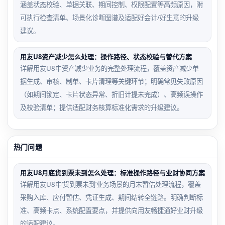
涵盖状态校验、单据关联、期间控制、权限配置等高频原因，附
可执行检查清单、场景化诊断图谱及适配好会计/好生意的升级
建议。
用友U8资产减少怎么处理：操作路径、状态校验与替代方案
详解用友U8中资产减少业务的完整处理流程，覆盖资产减少单
据生成、审核、制单、卡片清理等关键环节；明确常见失败原因
（如期间锁定、卡片状态异常、折旧计提未完成）、高频误操作
及校验清单；提供适配财务核算标准化需求的升级建议。
热门问题
用友U8月底货到票未到怎么处理：标准操作路径与业财协同方案
详解用友U8中‘货到票未到’业务场景的月末暂估处理流程，覆盖
采购入库、应付暂估、凭证生成、期间结转全链路。明确判断标
准、高频卡点、系统配置要点，并提供向用友畅捷通好业财升级
的适配建议。