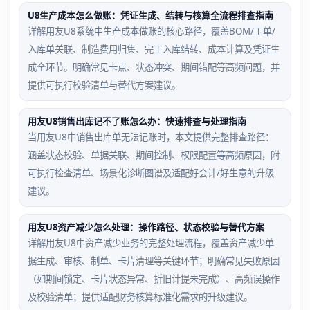
U8生产成本怎么做账：凭证生成、结转与核算全流程排查指南
详解用友U8系统中生产成本做账的核心路径，覆盖BOM/工单/
入库单关联、制造费用归集、完工入库结转、成本计算及凭证生
成全环节。明确常见卡点、状态冲突、期间错配等高频问题，并
提供可执行校验清单与替代方案建议。
用友U8销售出库记不了账怎么办：快速排查与处理指南
当用友U8中销售出库单无法记账时，本文提供完整排查路径：
涵盖状态校验、单据关联、期间控制、权限配置等高频原因，附
可执行检查清单、场景化诊断图谱及适配好会计/好生意的升级
建议。
用友U8资产减少怎么处理：操作路径、状态校验与替代方案
详解用友U8中资产减少业务的完整处理流程，覆盖资产减少单
据生成、审核、制单、卡片清理等关键环节；明确常见失败原因
（如期间锁定、卡片状态异常、折旧计提未完成）、高频误操作
及校验清单；提供适配财务核算标准化需求的升级建议。