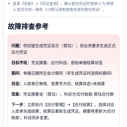
登录【总账】→【凭证查询】，确认暂估凭证的‘制单人’与‘审核
人’是否为同一角色（U8默认限制跨角色修改暂估凭证）。
故障排查参考
问题：
供应链生成凭证显示‘（暂估）’，但业务要求生成正式
应付凭证
目标字段：
凭证摘要、应付科目、原始单据结算状态
期间：
单据日期所在会计期间（非生成凭证时选择的期间）
状态：
入库单已审核、发票号为空、结算状态=未结算
现象：
凭证摘要含‘（暂估）’，科目为‘应付账款-暂估应付款’
下一步：
立即执行【应付管理】→【应付结算】，选择对应
入库单完成结算；结算后重新生成凭证，摘要将更新为‘应付
账款’，科目同步变更。