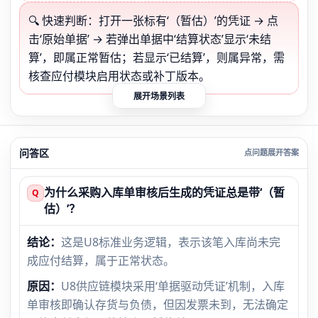
🔍 快速判断：打开一张标有‘（暂估）’的凭证 → 点
击‘原始单据’ → 若弹出单据中‘结算状态’显示‘未结
算’，即属正常暂估；若显示‘已结算’，则属异常，需
核查应付模块启用状态或补丁版本。
展开场景列表
问答区
为什么采购入库单审核后生成的凭证总是带‘（暂
Q
估）’？
结论：
这是U8标准业务逻辑，表示该笔入库尚未完
成应付结算，属于正常状态。
原因：
U8供应链模块采用‘单据驱动凭证’机制，入库
单审核即确认存货与负债，但因发票未到，无法确定