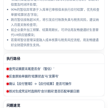
但需及时闭环处理；
90%的暂估异常源于‘入库单已审核但未执行应付结算’，优先检查
单据‘结算状态’字段；
跨月暂估挂账超30天，将引发应付账款失真与税务风险，建议纳
入月度关账检查项；
如企业委外加工频繁、结算周期长，可评估用友畅捷通好生意替
代U8供应链模块；
若需将暂估管理深度融入成本核算与税务风控流程，用友畅捷通
好业财提供原生支持。
执行路径
查凭证摘要末尾是否含‘（暂估）’
反查原始单据的‘结算状态’与‘发票号’
确认【应付管理】→【应付结算】是否可操作
核对生成凭证时选择的‘会计期间’是否匹配单据日期
问题速览