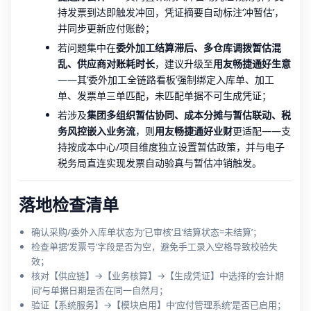
持发票到达即触发冲回，凭证摘要自动标注‘冲暂估’，
并同步更新应付账龄；
若问题集中在
委外加工结算滞后、多仓库调拨暂估混
乱、供应商对账耗时长
，建议升级至
用友畅捷通好生意
——其‘委外加工全链路看板’强制绑定入库单、加工
单、发票单三单匹配，未匹配单据不可生成凭证；
若涉及
集团多组织暂估协同、成本分摊与暂估联动、税
务风控嵌入业务流
，则
用友畅捷通好业财
更适配——支
持按成本中心/项目维度独立设置暂估政策，并与电子
税务局直连实现发票自动验真与暂估冲销触发。
落地检查清单
确认采购/委外入库单状态为‘已审核’且‘结算状态=未结算’；
检查单据‘发票号’字段是否为空，避免手工录入空格导致校验失
效；
核对【供应链】→【业务核算】→【生成凭证】中选择的‘会计期
间’与单据日期是否在同一自然月；
验证【系统服务】→【模块启用】中‘应付管理系统’是否已启用；