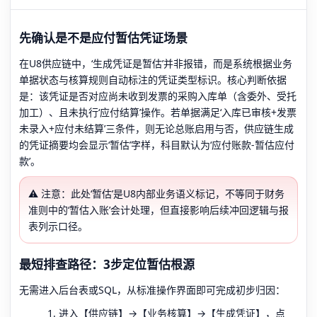
先确认是不是应付暂估凭证场景
在U8供应链中，‘生成凭证是暂估’并非报错，而是系统根据业务
单据状态与核算规则自动标注的凭证类型标识。核心判断依据
是：该凭证是否对应尚未收到发票的采购入库单（含委外、受托
加工）、且未执行‘应付结算’操作。若单据满足‘入库已审核+发票
未录入+应付未结算’三条件，则无论总账启用与否，供应链生成
的凭证摘要均会显示‘暂估’字样，科目默认为‘应付账款-暂估应付
款’。
⚠️ 注意：此处‘暂估’是U8内部业务语义标记，不等同于财务
准则中的‘暂估入账’会计处理，但直接影响后续冲回逻辑与报
表列示口径。
最短排查路径：3步定位暂估根源
无需进入后台表或SQL，从标准操作界面即可完成初步归因：
进入【供应链】→【业务核算】→【生成凭证】，点