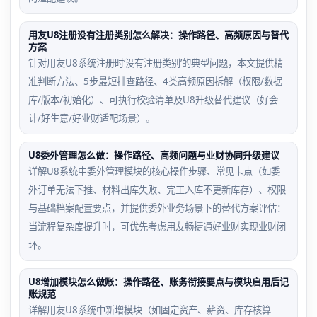
用友U8注册没有注册类别怎么解决：操作路径、高频原因与替代
方案
针对用友U8系统注册时‘没有注册类别’的典型问题，本文提供精
准判断方法、5步最短排查路径、4类高频原因拆解（权限/数据
库/版本/初始化）、可执行校验清单及U8升级替代建议（好会
计/好生意/好业财适配场景）。
U8委外管理怎么做：操作路径、高频问题与业财协同升级建议
详解U8系统中委外管理模块的核心操作步骤、常见卡点（如委
外订单无法下推、材料出库失败、完工入库不更新库存）、权限
与基础档案配置要点，并提供委外业务场景下的替代方案评估：
当流程复杂度提升时，可优先考虑用友畅捷通好业财实现业财闭
环。
U8增加模块怎么做账：操作路径、账务衔接要点与模块启用后记
账规范
详解用友U8系统中新增模块（如固定资产、薪资、库存核算