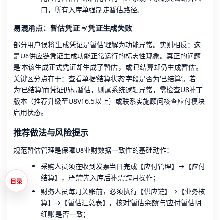
口，所有入库单强制走暂估路径。
易混淆点：暂估凭证 ≠ 凭证生成失败
部分用户误将‘生成凭证是暂估’理解为功能异常。实则相反：这
是U8供应链凭证生成功能正常运行的标志性现象。真正的问题
是‘本该生成正式凭证却生成了暂估’，或‘已结算却仍生成暂估’。
关键区分点在于：查看单据‘结算状态’字段是否为‘已结算’。若
为‘已结算’而凭证仍标暂估，则属系统逻辑异常，需检查U8补丁
版本（推荐升级至U8V16.5以上）或联系实施顾问核查应付模块
启用状态。
推荐做法与风险提示
规范暂估管理是保障U8业财数据一致性的基础动作：
采购人员须在收到发票当日完成【应付管理】→【应付
结算】，严禁‘先入库后补票’跨月操作；
目录
财务人员每月关账前，必须执行【供应链】→【业务核
算】→【暂估汇总表】，核对‘暂估余额’与‘应付暂估明
细账’是否一致；