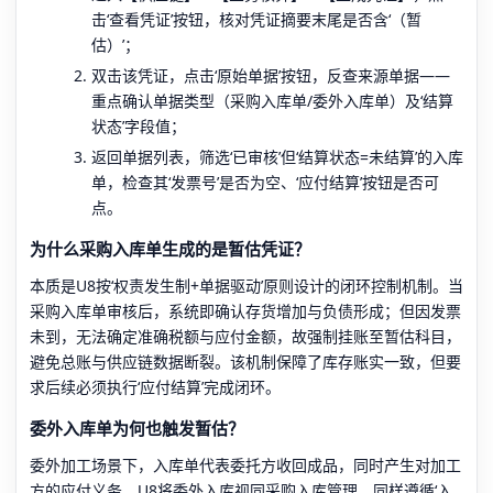
击‘查看凭证’按钮，核对凭证摘要末尾是否含‘（暂
估）’；
双击该凭证，点击‘原始单据’按钮，反查来源单据——
重点确认单据类型（采购入库单/委外入库单）及‘结算
状态’字段值；
返回单据列表，筛选‘已审核’但‘结算状态=未结算’的入库
单，检查其‘发票号’是否为空、‘应付结算’按钮是否可
点。
为什么采购入库单生成的是暂估凭证？
本质是U8按‘权责发生制+单据驱动’原则设计的闭环控制机制。当
采购入库单审核后，系统即确认存货增加与负债形成；但因发票
未到，无法确定准确税额与应付金额，故强制挂账至暂估科目，
避免总账与供应链数据断裂。该机制保障了库存账实一致，但要
求后续必须执行‘应付结算’完成闭环。
委外入库单为何也触发暂估？
委外加工场景下，入库单代表委托方收回成品，同时产生对加工
方的应付义务。U8将委外入库视同采购入库管理，同样遵循‘入