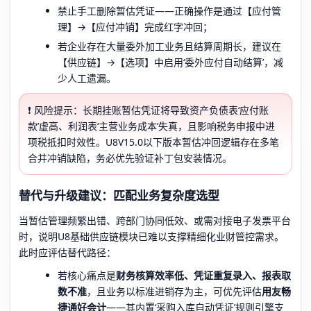
禁止手工删除暂估凭证——正确操作是通过【应付管
理】→【应付冲销】完成红字冲回；
若企业存在大量委外加工业务且结算周期长，建议在
【供应链】→【选项】中启用‘委外应付自动结算’，减
少人工遗漏。
❗ 风险提示：长期挂账暂估凭证将导致资产负债表‘应付账
款’虚高、利润表‘主营业务成本’失真，且影响税务申报中进
项税抵扣时效性。U8V15.0以下版本暂估冲回逻辑存在多笔
合并冲销缺陷，务必优先验证补丁包安装情况。
替代与升级建议：匹配业务复杂度选型
当暂估管理频繁出错、跨部门协同低效、或需对接电子发票平台
时，说明U8基础供应链模块已难以支撑精细化业财管控需求。
此时应评估替代路径：
若核心痛点是
财务核算效率低、凭证重复录入、报表取
数不准
，且业务以标准进销存为主，可优先评估
用友畅
捷通好会计
——其内置‘采购入库自动凭证’规则引擎支