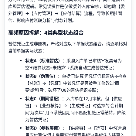
库即暂估’逻辑。常见误操作是仅做‘委外入库’审核，却忽略【委
外管理】→【应付管理】→【应付结算】流程，导致长期挂暂
估、影响应付账龄分析与付款计划。
高频原因拆解：4类典型状态组合
暂估凭证生成非随机，严格对应以下单据状态组合。请逐项比对
当前单据实际状态：
状态A（标准暂估）
：采购入库单‘已审核’+‘发票号为
空’+‘结算状态=未结算’→系统自动生成暂估凭证；
状态B（伪暂估）
：单据‘已结算’但凭证仍标暂估→检查
【总账】→【凭证】中该凭证是否被手工修改过‘摘
要’或‘科目’，破坏了U8的暂估标识关联；
状态C（期间错配）
：入库单在12月审核，但【供应
链】→【业务核算】→【生成凭证】时选择的‘会计期
间’为次年1月→系统因期间不匹配拒绝正常结转，降级
为暂估凭证；
状态D（参数屏蔽）
：【供应链】→【选项】中勾选‘启
用应付暂估’但未启用‘应付管理系统’→系统失去结算入