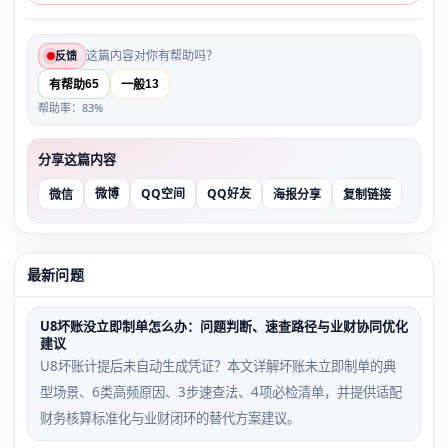
这篇内容对你有帮助吗？
反馈
65
13
有帮助
一般
帮助率：83%
分享这篇内容
微博
QQ空间
QQ好友
微信
海报分享
复制链接
最新问题
U8坏账没立即制单怎么办：问题判断、速查路径与业财协同优化
建议
U8坏账计提后未自动生成凭证？本文详解坏账未立即制单的典
型场景、6类高频原因、3步速查法、4项必检清单，并提供适配
财务核算标准化与业财闭环的替代方案建议。