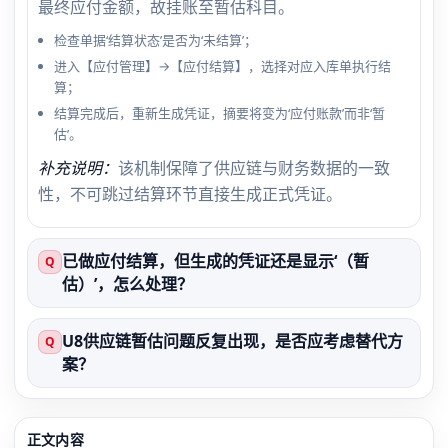
最终应付金额，故挂账至暂估科目。
检查单据‘结算状态’是否为‘未结算’；
进入【应付管理】→【应付结算】，选择对应入库单执行结
算；
结算完成后，重新生成凭证，摘要将变为‘应付账款’而非‘暂
估’。
补充说明：
该机制保障了供应链与财务数据的一致
性，不可跳过结算环节直接生成正式凭证。
已做应付结算，但生成的凭证还是显示‘（暂
Q
估）’，怎么处理？
U8供应链暂估问题反复出现，是否应考虑替代方
Q
案？
正文内容