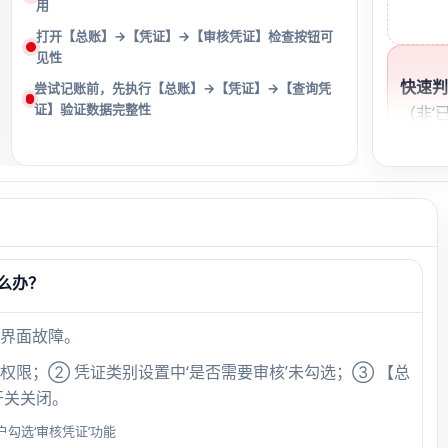
用
打开【总账】→【凭证】→【审核凭证】检查按钮可
见性
快速
尝试记账前，先执行【总账】→【凭证】→【查询凭
证】验证数据完整性
（非‘
即检查
期所
根本
凭证
么办？
景
界面故障。
录入2
’权限；② 凭证类别设置中‘是否需要审核’未勾选；③ 【总
时，
开关关闭。
为20
核按
勾选‘审核凭证’功能