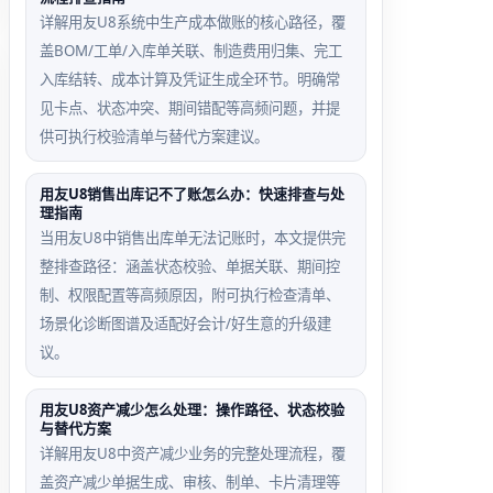
详解用友U8系统中生产成本做账的核心路径，覆
盖BOM/工单/入库单关联、制造费用归集、完工
入库结转、成本计算及凭证生成全环节。明确常
见卡点、状态冲突、期间错配等高频问题，并提
供可执行校验清单与替代方案建议。
用友U8销售出库记不了账怎么办：快速排查与处
理指南
当用友U8中销售出库单无法记账时，本文提供完
整排查路径：涵盖状态校验、单据关联、期间控
制、权限配置等高频原因，附可执行检查清单、
场景化诊断图谱及适配好会计/好生意的升级建
议。
用友U8资产减少怎么处理：操作路径、状态校验
与替代方案
详解用友U8中资产减少业务的完整处理流程，覆
盖资产减少单据生成、审核、制单、卡片清理等