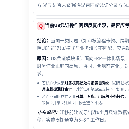
方向’与‘是否末级’属性是否匹配凭证分录方向
当前U8凭证操作问题反复出现，是否应
Q
结论：
当同一类问题（如审核流程卡顿、跨期
明U8当前部署模式与业务增长不匹配，应启
原因：
U8凭证模块设计面向ERP一体化场
财务作业正趋向高频、协同、合规前置化，对
求。
若核心诉求是
财务核算提效与报表自动化
（如月结提
用友畅捷通好会计
，其凭证引擎原生支持OCR识别
若企业同时存在大量
开单、入库、出库等业务操作
，
销售→开票→凭证→回款全链路可视。
补充说明：
迁移前建议导出近6个月凭证数据
移，实施周期通常为5–8个工作日。