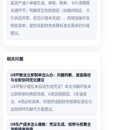
盖资产减少单据生成、审核、制单、卡片清理等
关键环节；明确常见失败原因（如期间锁定、卡
片状态异常、折旧计提未完成）、高频误操作及
校验清单；提供适配财务核算标准化需求的升级
建议。
相关问题
U8坏账没立即制单怎么办：问题判断、速查路径
与业财协同优化建议
U8坏账计提后未自动生成凭证？本文详解坏账未
立即制单的典型场景、6类高频原因、3步速查
法、4项必检清单，并提供适配财务核算标准化与
业财闭环的替代方案建议。
U8生产成本怎么做账：凭证生成、结转与核算全
流程排查指南