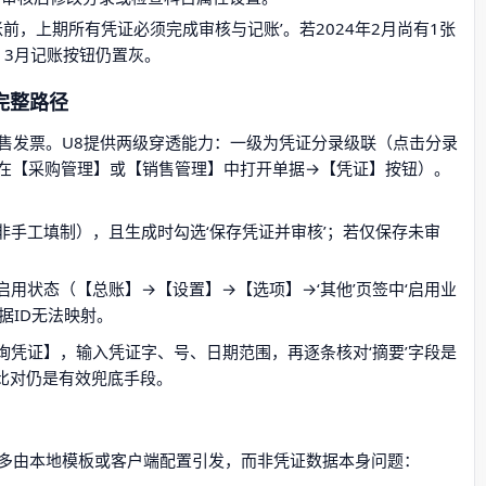
账前，上期所有凭证必须完成审核与记账’。若2024年2月尚有1张
，3月记账按钮仍置灰。
完整路径
售发票。U8提供两级穿透能力：一级为凭证分录级联（点击分录
在【采购管理】或【销售管理】中打开单据→【凭证】按钮）。
非手工填制），且生成时勾选‘保存凭证并审核’；若仅保存未审
用状态（【总账】→【设置】→【选项】→‘其他’页签中‘启用业
据ID无法映射。
询凭证】，输入凭证字、号、日期范围，再逐条核对‘摘要’字段是
人工比对仍是有效兜底手段。
多由本地模板或客户端配置引发，而非凭证数据本身问题：