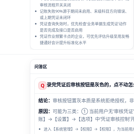
审核流程开关关闭
记账失败90%源于期间未启用、末级科目方向错误、
或上期凭证未闭环
凭证查询失效时，优先检查‘业务单据生成凭证’动作
是否完成及接口是否启用
凭证作业频繁卡点的企业，可优先评估升级至用友畅
捷通好会计提升标准化水平
问答区
录完凭证后审核按钮是灰色的，点不动怎
Q
结论：
审核按钮置灰本质是系统拒绝授权，非
原因：
可能为三类：① 当前用户无‘审核凭证
账】→【设置】→【选项】中‘凭证审核控制’
进入【系统管理】→【权限】→【权限】，为当前用户