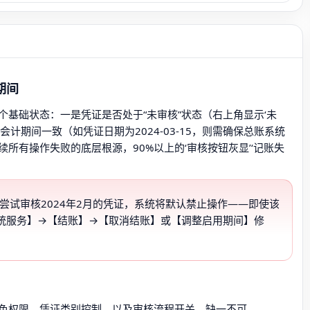
期间
基础状态：一是凭证是否处于“未审核”状态（右上角显示‘未
计期间一致（如凭证日期为2024-03-15，则需确保总账系统
续所有操作失败的底层根源，90%以上的‘审核按钮灰显’‘记账失
却尝试审核2024年2月的凭证，系统将默认禁止操作——即使该
统服务】→【结账】→【取消结账】或【调整启用期间】修
色权限、凭证类别控制、以及审核流程开关。缺一不可。