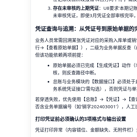
存在未审核的上期凭证
：U8要求‘本期记
未审核凭证，即使3月凭证全部审核完毕
凭证查询与追溯：从凭证号到原始单据的
业务人员常需回溯某张凭证对应的采购入库单或销
行→【查看原始单据】），二级为业务单据反查（
但该功能依赖两项前提：
原始单据必须已完成【生成凭证】动作（
核，则反查路径中断。
总账与业务模块的【数据接口】必须处于启
务系统凭证接口’需勾选），否则凭证与单
若穿透失败，优先使用【总账】→【凭证】→【查
否含业务单据编号（如‘销字202403001’），
打印凭证前必须确认的3项格式与输出设置
凭证打印异常（内容错位、金额缺失、无附件栏）