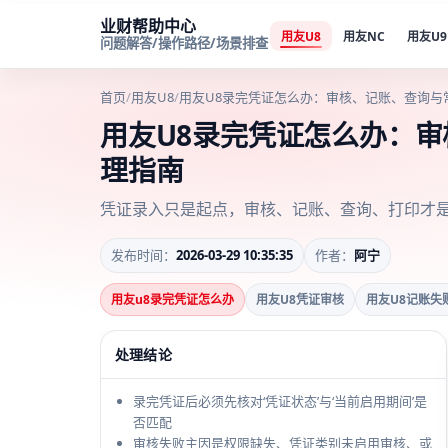
业财帮助中心
用友U8
用友NC
用友U9
问题解答/操作路径/场景排查
首页
/
用友U8
/
用友U8录完凭证怎么办：审核、记账、查询与
用友U8录完凭证怎么办：
理指南
凭证录入只是起点，审核、记账、查询、打印才
发布时间：
2026-03-29 10:35:35
作者：
阿宁
用友u8录完凭证怎么办
用友U8凭证审核
用友U8记账失
处理结论
录完凭证后必须先核对‘凭证状态’与‘当前启用期间’是
否匹配
审核失败主因是权限缺失、凭证类别未启用审核、或