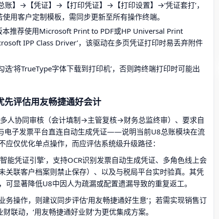
账】→【凭证】→【打印凭证】→【打印设置】→‘凭证套打’，
；若使用客户定制模板，需同步更新至所有操作终端。
icrosoft Print to PDF或HP Universal Print
crosoft IPP Class Driver’，该驱动在多页凭证打印时易丢弃附件
‘将TrueType字体下载到打印机’，否则跨终端打印时可能出
。
优先评估用友畅捷通好会计
需多人协同审核（会计填制→主管复核→财务总监终审）、要求自
与电子发票平台直连自动生成凭证——说明当前U8总账模块在流
不应仅优化单点操作，而应评估系统级升级路径：
智能凭证引擎’，支持OCR识别发票自动生成凭证、多角色线上会
未关联客户档案则禁止保存）、以及与税局平台实时验真。其凭
，可显著降低U8中因人为疏漏或配置遗漏导致的重复返工。
业务操作，则建议同步评估‘用友畅捷通好生意’；若需实现销售订
财联动，‘用友畅捷通好业财’为更优集成方案。