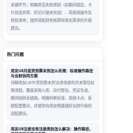
关键环节；明确常见失败原因（如期间锁定、卡
片状态异常、折旧计提未完成）、高频误操作及
校验清单；提供适配财务核算标准化需求的升级
建议。
热门问题
用友U8月底货到票未到怎么处理：标准操作路径
与业财协同方案
详解用友U8中‘货到票未到’业务场景的月末暂估处
理流程，覆盖采购入库、应付暂估、凭证生成、
期间结转全链路。明确判断标准、高频卡点、系
统配置要点，并提供向用友畅捷通好业财升级的
适配建议。
用友U8注册没有注册类别怎么解决：操作路径、