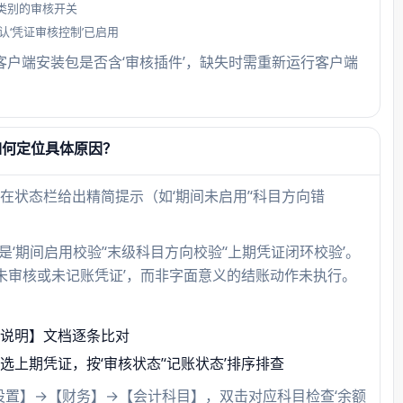
类别的审核开关
认‘凭证审核控制’已启用
确认客户端安装包是否含‘审核插件’，缺失时需重新运行客户端
审核
【总账
→【选
如何定位具体原因？
控制’
入口
状态栏给出精简提示（如‘期间未启用’‘科目方向错
‘期间启用校验’‘末级科目方向校验’‘上期凭证闭环校验’。
在未审核或未记账凭证’，而非字面意义的结账动作未执行。
则说明】文档逐条比对
上期凭证，按‘审核状态’‘记账状态’排序排查
础设置】→【财务】→【会计科目】，双击对应科目检查‘余额