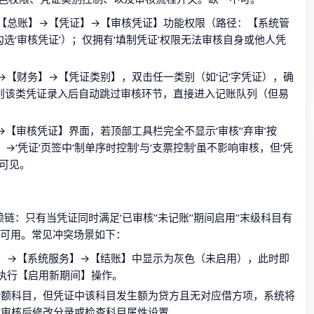
【总账】→【凭证】→【审核凭证】功能权限（路径：【系统管
选‘审核凭证’）；仅拥有‘填制凭证’权限无法审核自身或他人凭
→【财务】→【凭证类别】，双击任一类别（如‘记’字凭证），确
’，则该类凭证录入后自动跳过审核环节，直接进入记账队列（但易
【审核凭证】界面，若顶部工具栏完全不显示‘审核’‘弃审’按
‘凭证’页签中‘制单序时控制’与‘支票控制’虽不影响审核，但‘凭
可见。
：只有当凭证同时满足‘已审核’‘未记账’‘期间启用’‘末级科目有
才可用。常见冲突场景如下：
】→【系统服务】→【结账】中显示为灰色（未启用），此时即
执行【启用新期间】操作。
方余额科目，但凭证中该科目发生额为贷方且无对应借方项，系统将
反审核后修改分录或检查科目属性设置。