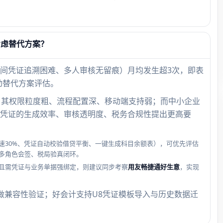
。
考虑替代方案？
间凭证追溯困难、多人审核无留痕）月均发生超3次，即表
动替代方案评估。
景，其权限粒度粗、流程配置深、移动端支持弱；而中小企业
凭证的生成效率、审核透明度、税务合规性提出更高要
速30%、凭证自动校验借贷平衡、一键生成科目余额表），可优先评估
、多角色会签、税局验真闭环。
且需凭证与业务单据强绑定，则建议同步考察
用友畅捷通好生意
，实现
做兼容性验证；好会计支持U8凭证模板导入与历史数据迁