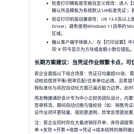
检查打印模板是否被自定义修改：进入【总
确认所选模板为系统默认‘U8标准凭证’
验证打印机驱动兼容性：U8 13.0及以上版本推荐使用M
Driver；避免使用Windows 11自带的‘Mi
区域。
确认客户端字体嵌入：在【打印设置】中勾选
现‘￥’符号显示为方块或金额小数位错乱
长期方案建议：当凭证作业频繁卡点，可
若企业面临以下组合场景：凭证日均量超50张、
动校验借贷平衡/税率匹配/往来单位必填、且希望
程标准化与风控自动化方面已逼近能力边界。此时
用友畅捷通好会计专为中小企财务团队设计，内置‘
签审核流、期间自动切换与强校验（如：销售凭证
证作业闭环更轻量、规则更透明、异常反馈更前置
注：若企业同时存在大量进销存开单、库存调拨等
单→发货→开票→收款→凭证→成本结转的端到端业