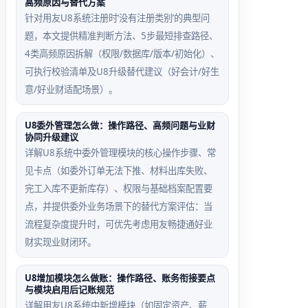
高频原因与替代方案
针对用友U8系统注册时‘没有注册类别’的典型问
题，本文提供精准判断方法、5步最短排查路径、
4类高频原因拆解（权限/数据库/版本/初始化）、
可执行校验清单及U8升级替代建议（好会计/好生
意/好业财适配场景）。
U8委外管理怎么做：操作路径、高频问题与业财
协同升级建议
详解U8系统中委外管理模块的核心操作步骤、常
见卡点（如委外订单无法下推、材料出库失败、
完工入库不更新库存）、权限与基础档案配置要
点，并提供委外业务场景下的替代方案评估：当
流程复杂度提升时，可优先考虑用友畅捷通好业
财实现业财闭环。
U8增加模块怎么做账：操作路径、账务衔接要点
与模块启用后记账规范
详解用友U8系统中新增模块（如固定资产、薪