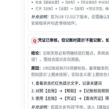
检查【基础设置】→【财务】→【凭证类别】中对应
打开【总账】→【设置】→【选项】→‘凭证’页签，确
补充说明：
若为U8 12.0以下版本，还需
安装程序并勾选‘审核组件’。
凭证已审核，但记账时提示‘不能记账’，
Q
结论：
记账失败必有明确校验拦截点，系统会在
误’），需结合提示反向溯源。
原因：
U8记账前执行6项硬校验，最常触发的是
例如提示‘上期未结账’，实际含义是‘上期存
查看状态栏红色提示文字，记录关键词
对照【总账】→【帮助】→【记账校验规
使用【总账】→【凭证】→【查询凭证】筛选
补充说明：
若提示含‘科目’字样，进入【基