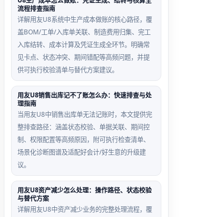
U8生产成本怎么做账：凭证生成、结转与核算全
流程排查指南
详解用友U8系统中生产成本做账的核心路径，覆
盖BOM/工单/入库单关联、制造费用归集、完工
流程开关误关路径
业务单据凭证接口未启
入库结转、成本计算及凭证生成全环节。明确常
用
见卡点、状态冲突、期间错配等高频问题，并提
】→【设置】
供可执行校验清单与替代方案建议。
项】中‘凭证审核
在销售管理中打开发票
未勾选，导致审核
点击【凭证】无响应，
用友U8销售出库记不了账怎么办：快速排查与处
完全消失
因总账模块未启用业务
理指南
系统凭证接口
当用友U8中销售出库单无法记账时，本文提供完
整排查路径：涵盖状态校验、单据关联、期间控
制、权限配置等高频原因，附可执行检查清单、
场景化诊断图谱及适配好会计/好生意的升级建
议。
用友U8资产减少怎么处理：操作路径、状态校验
与替代方案
详解用友U8中资产减少业务的完整处理流程，覆