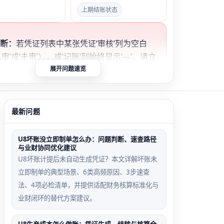
上期结账状态
判断：
若凭证列表中某张凭证‘审核’列为空白
已审’或‘未审’），或‘记账’列始终显示‘—’，请立
【总账】→【系统服务】→【结账】中凭证日
展开问题速览
在期间是否为蓝色启用状态；如为灰色，即为
原因。
最新问题
日期跨期间触发场
末级科目方向错配样本
U8坏账没立即制单怎么办：问题判断、速查路径
与业财协同优化建议
U8坏账计提后未自动生成凭证？本文详解坏账未
‘应收账款’为借方余额
立即制单的典型场景、6类高频原因、3步速查
024年2月凭证
科目，但凭证中仅出现
法、4项必检清单，并提供适配财务核算标准化与
系统当前启用期间
贷方发生额且无冲销
业财闭环的替代方案建议。
24年4月，导致审
项，记账时校验失败
钮置灰