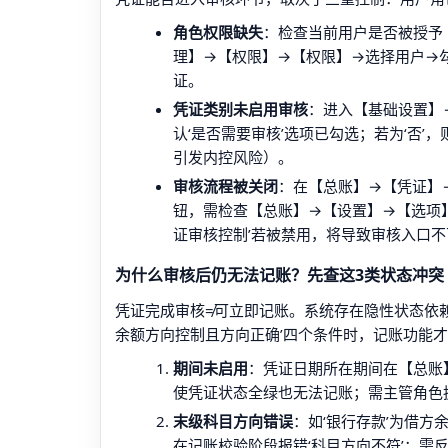
角色权限缺失
：检查当前用户是否被授予
理】→【权限】→【权限】→选择用户→勾
证。
凭证类别未启用审核
：进入【基础设置】
认‘是否需要审核’选项已勾选；若为‘否
引发内控风险）。
审核流程被关闭
：在【总账】→【凭证】→
钮，需检查【总账】→【设置】→【选项】→
证审核控制’若被禁用，将导致审核入口不
为什么审核后仍无法记账？先查这3类状态冲突
凭证完成审核≠可立即记账。系统存在隐性状态依赖链
余额方向控制且方向正确’四个条件时，记账功能
期间未启用
：凭证日期所在期间在【总账
使凭证状态全绿也无法记账；需主管角色
末级科目方向错误
：如‘银行存款’为借
在记账校验阶段报错‘科目方向不符’；需