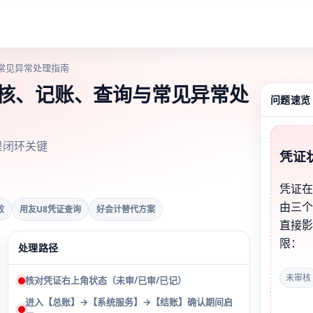
常见异常处理指南
审核、记账、查询与常见异常处
问题速览
是闭环关键
凭证
凭证在
由三
败
用友U8凭证查询
好会计替代方案
直接
限：
处理路径
未审核
核对凭证右上角状态（未审/已审/已记）
进入【总账】→【系统服务】→【结账】确认期间启