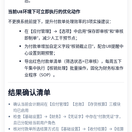
态。
当前U8环境下可立即执行的优化动作
不更换系统前提下，提升付款单处理效率的3项实操建议：
在【应付管理】→【选项】中启用“保存即审核”和“审核
即制单”，减少人工干预节点；
为付款单增加自定义字段“核销截止日”，配合U8提醒中
心设置到期预警；
导出红色付款单清单（筛选状态=已审核），每周五下
午集中执行【核销处理】批量操作，固化为财务标准作
业程序（SOP）。
结果确认清单
确认当前会计期间在【应付管理】【总账】【存货核算】三模块
均已启用
检查【基础设置】→【财务】→【凭证字】中存在“付款凭证”字，
且已分配给当前用户角色
核对付款单所选结算方式在【基础设置】→【收付结算】→【结算