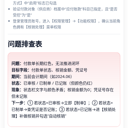
方式】中“启用”标志已勾选
验证付款对象（供应商）档案中“应付账款”科目已指定，且“是否
受控”为“是”
登录管理员账号，进入【权限管理】→【功能权限】，确认当前角
色拥有【核销处理】菜单权限
问题排查表
问题：
付款单长期红色，无法推进闭环
目标字段：
付款单状态、核销金额、凭证号
期间：
当前会计期间（如2024.06）
状态：
已审核 / 已制单 / 已记账（但颜色仍红）
现象：
状态栏文字与颜色矛盾；核销金额为0；凭证号存在
但未记账
下一步：
① 若状态=已审核→立即【制单】；② 若状态=
已制单→查凭证是否记账；③ 若状态=已记账→进【核销处
理】补做核销并勾选“自动核销”