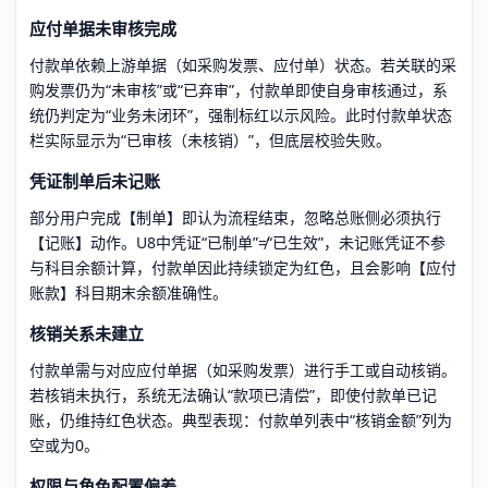
应付单据未审核完成
付款单依赖上游单据（如采购发票、应付单）状态。若关联的采
购发票仍为“未审核”或“已弃审”，付款单即使自身审核通过，系
统仍判定为“业务未闭环”，强制标红以示风险。此时付款单状态
栏实际显示为“已审核（未核销）”，但底层校验失败。
凭证制单后未记账
部分用户完成【制单】即认为流程结束，忽略总账侧必须执行
【记账】动作。U8中凭证“已制单”≠“已生效”，未记账凭证不参
与科目余额计算，付款单因此持续锁定为红色，且会影响【应付
账款】科目期末余额准确性。
核销关系未建立
付款单需与对应应付单据（如采购发票）进行手工或自动核销。
若核销未执行，系统无法确认“款项已清偿”，即使付款单已记
账，仍维持红色状态。典型表现：付款单列表中“核销金额”列为
空或为0。
权限与角色配置偏差