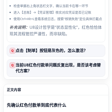
检查单据右上角状态栏文字，确认当前卡在哪一环节
进入【总账】→【凭证管理】核实对应凭证是否已记账
使用Ctrl+Alt+L查看系统日志，搜索“核销失败”定位具体拦截点
补充说明：
U8设计哲学是“状态显性化”，红色恰恰体
现其流程管控严谨性，而非缺陷。
点击【制单】按钮是灰色的，怎么激活？
Q
当前U8红色付款单问题反复出现，是否该考虑替
Q
代方案？
正文内容
先确认红色付款单到底代表什么