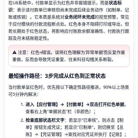
在U8系统中，付款单显示为红色并非报错提示，而是
状态标
识
：表示该付款单已审核但尚未完成后续业务动作（如制单、记
账或核销）。它本质是系统对
业务闭环未完成
的视觉预警，常见
于应付模块的付款流程断点处。红色本身不阻碍打印或导出，但
若长期处于红色状态，将影响应付账款余额准确性、付款执行跟
踪及月末结账稳定性。
⚠️ 注意：红色≠错误。误将红色理解为‘异常单据’而反复作废
重做，反而会导致凭证重复、往来科目勾稽关系断裂。
最短操作路径：3步完成从红色到正常状态
当付款单呈红色时，优先按以下确定性路径推进，90%以上场景
可5分钟内解决：
进入【应付管理】→【付款单】→双击打开红色单据
，
查看右上角“单据状态”栏（非颜色）；
检查底部状态栏文字
：若显示“已审核”，则点击【制
单】按钮生成凭证；若显示“已制单”，则切换至【总
账】→【凭证管理】→查找对应凭证并执行【记账】；