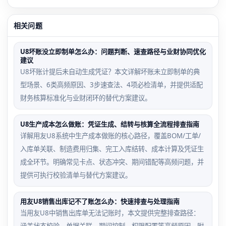
相关问题
U8坏账没立即制单怎么办：问题判断、速查路径与业财协同优化
建议
U8坏账计提后未自动生成凭证？本文详解坏账未立即制单的典
型场景、6类高频原因、3步速查法、4项必检清单，并提供适配
财务核算标准化与业财闭环的替代方案建议。
U8生产成本怎么做账：凭证生成、结转与核算全流程排查指南
详解用友U8系统中生产成本做账的核心路径，覆盖BOM/工单/
入库单关联、制造费用归集、完工入库结转、成本计算及凭证生
成全环节。明确常见卡点、状态冲突、期间错配等高频问题，并
提供可执行校验清单与替代方案建议。
用友U8销售出库记不了账怎么办：快速排查与处理指南
当用友U8中销售出库单无法记账时，本文提供完整排查路径：
涵盖状态校验、单据关联、期间控制、权限配置等高频原因，附