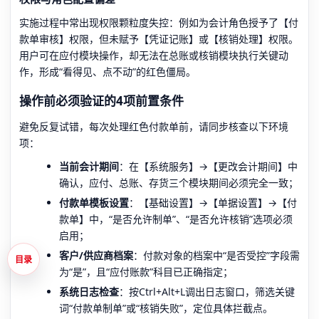
实施过程中常出现权限颗粒度失控：例如为会计角色授予了【付
款单审核】权限，但未赋予【凭证记账】或【核销处理】权限。
用户可在应付模块操作，却无法在总账或核销模块执行关键动
作，形成“看得见、点不动”的红色僵局。
操作前必须验证的4项前置条件
避免反复试错，每次处理红色付款单前，请同步核查以下环境
项：
当前会计期间
：在【系统服务】→【更改会计期间】中
确认，应付、总账、存货三个模块期间必须完全一致；
付款单模板设置
：【基础设置】→【单据设置】→【付
款单】中，“是否允许制单”、“是否允许核销”选项必须
启用；
客户/供应商档案
：付款对象的档案中“是否受控”字段需
目录
为“是”，且“应付账款”科目已正确指定；
系统日志检查
：按Ctrl+Alt+L调出日志窗口，筛选关键
词“付款单制单”或“核销失败”，定位具体拦截点。