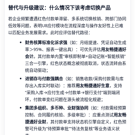
替代与升级建议：什么情况下该考虑切换产品
若企业频繁遭遇红色付款单滞留、多系统切换核销、跨部门协同
低效等问题，表明U8应付模块在流程深度与操作友好性上已难
以匹配业务发展需求。此时应评估替代路径：
财务核算标准化诉求强
（如：月结提速、凭证自动生成
率＞95%、报表一键出具）：可优先评估
用友畅捷通好
会计
。其付款单内置“审核即制单+自动记账+智能核销”
三合一引擎，红色状态概念被彻底取消，状态流转由系
统自动驱动；
进销存与付款强耦合
（如：销售收款/采购付款需与库
存出入库实时联动）：推荐
用友畅捷通好生意
，支持
“采购入库→应付生成→付款单→银行支付”端到端闭
环，付款单变红问题在源头被流程化规避；
集团多组织、多币种、业财强协同
（如：付款需经预算
控制、合同履约核验、多级审批）：应重点测试
用友畅
捷通好业财
，其付款单支持状态机引擎自定义，红色预
警可升级为“待预算审批”“待法务复核”等业务语义状