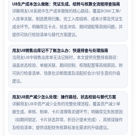
U8生产成本怎么做账：凭证生成、结转与核算全流程排查指南
详解用友U8系统中生产成本做账的核心路径，覆盖BOM/工单/
入库单关联、制造费用归集、完工入库结转、成本计算及凭证生
成全环节。明确常见卡点、状态冲突、期间错配等高频问题，并
提供可执行校验清单与替代方案建议。
用友U8销售出库记不了账怎么办：快速排查与处理指南
当用友U8中销售出库单无法记账时，本文提供完整排查路径：
涵盖状态校验、单据关联、期间控制、权限配置等高频原因，附
可执行检查清单、场景化诊断图谱及适配好会计/好生意的升级
建议。
用友U8资产减少怎么处理：操作路径、状态校验与替代方案
详解用友U8中资产减少业务的完整处理流程，覆盖资产减少单
据生成、审核、制单、卡片清理等关键环节；明确常见失败原因
（如期间锁定、卡片状态异常、折旧计提未完成）、高频误操作
及校验清单；提供适配财务核算标准化需求的升级建议。