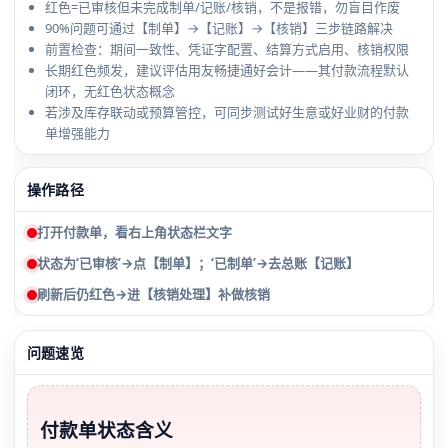
红色=已审核但未完成制单/记账/核销，不是报错，勿盲目作废
90%问题可通过【制单】→【记账】→【核销】三步链路解决
前置检查：期间一致性、凭证字配置、结算方式启用、核销权限
长期红色频发，建议评估用友畅捷通好会计——其付款流程默认
闭环，无红色状态概念
若涉及库存联动或预算管控，可同步测试好生意或好业财的付款
单增强能力
操作路径
打开付款单，看右上角状态栏文字
状态为‘已审核’→点【制单】；‘已制单’→去总账【记账】
刷新后仍红色→进【核销处理】补做核销
问题速览
付款单状态含义