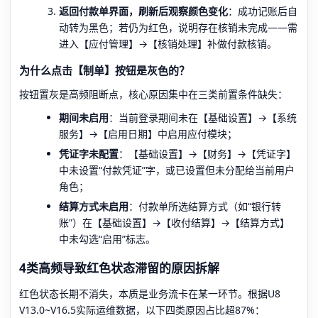
返回付款单界面，刷新后观察颜色变化
：成功记账后自
动转为黑色；若仍为红色，说明存在核销未完成——需
进入【应付管理】→【核销处理】补做付款核销。
为什么点击【制单】按钮是灰色的？
按钮置灰是高频阻断点，核心原因集中在三类前置条件缺失：
期间未启用
：当前登录期间未在【基础设置】→【系统
服务】→【启用日期】中启用应付模块；
凭证字未配置
：【基础设置】→【财务】→【凭证字】
中未设置“付款凭证”字，或已设置但未分配给当前用户
角色；
结算方式未启用
：付款单所选结算方式（如“银行转
账”）在【基础设置】→【收付结算】→【结算方式】
中未勾选“启用”标志。
4类高频导致红色状态滞留的原因拆解
红色状态长期不消失，本质是业务流卡在某一环节。根据U8
V13.0~V16.5实际运维数据，以下四类原因占比超87%：