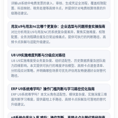
详解u9系统中电费发票的录入、审核、生成凭证全流程，覆盖权限配
置、科目映射、税务处理等高频卡点，并提供针对电费核算场景的升
级路径建议。
用友u9与用友nc比哪个更复杂：企业选型与问题排查实操指南
对比分析用友U9与用友NC的系统复杂度差异，聚焦实施难度、权限
配置、业务流程耦合度及日常运维痛点，提供可执行的判断路径、高
频卡点拆解与适配升级建议。
U8 U9实施难度判断与分级应对路径
U8 U9实施难度受业务复杂度、组织适配性、历史数据质量及团队能
力四维影响。本文提供可执行的难度评估模型、高频卡点速查清单、
分阶段应对策略，并明确哪些场景可优先评估用友畅捷通好业财替代
路径。
ERP U9系统难学吗？操作门槛判断与学习路径优化指南
ERP U9系统难学吗？本文从角色适配性、模块复杂度、实施深度三维
度判断学习难度，提供最短上手路径、高频卡点拆解及可落地的替代
升级建议。
u9系统仓库出入库 难吗：操作判断、高频卡点与替代路径指南