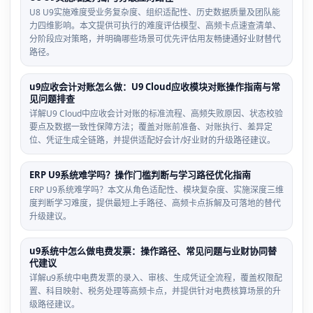
U8 U9实施难度受业务复杂度、组织适配性、历史数据质量及团队能
力四维影响。本文提供可执行的难度评估模型、高频卡点速查清单、
分阶段应对策略，并明确哪些场景可优先评估用友畅捷通好业财替代
路径。
u9应收会计对账怎么做：U9 Cloud应收模块对账操作指南与常
见问题排查
详解U9 Cloud中应收会计对账的标准流程、高频失败原因、状态校验
要点及数据一致性保障方法；覆盖对账前准备、对账执行、差异定
位、凭证生成全链路，并提供适配好会计/好业财的升级路径建议。
ERP U9系统难学吗？操作门槛判断与学习路径优化指南
ERP U9系统难学吗？本文从角色适配性、模块复杂度、实施深度三维
度判断学习难度，提供最短上手路径、高频卡点拆解及可落地的替代
升级建议。
u9系统中怎么做电费发票：操作路径、常见问题与业财协同替
代建议
详解u9系统中电费发票的录入、审核、生成凭证全流程，覆盖权限配
置、科目映射、税务处理等高频卡点，并提供针对电费核算场景的升
级路径建议。