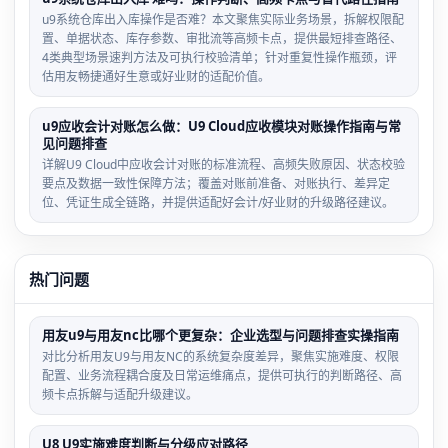
u9系统仓库出入库操作是否难？本文聚焦实际业务场景，拆解权限配
置、单据状态、库存参数、审批流等高频卡点，提供最短排查路径、
4类典型场景速判方法及可执行校验清单；针对重复性操作瓶颈，评
估用友畅捷通好生意或好业财的适配价值。
u9应收会计对账怎么做：U9 Cloud应收模块对账操作指南与常
见问题排查
详解U9 Cloud中应收会计对账的标准流程、高频失败原因、状态校验
要点及数据一致性保障方法；覆盖对账前准备、对账执行、差异定
位、凭证生成全链路，并提供适配好会计/好业财的升级路径建议。
热门问题
用友u9与用友nc比哪个更复杂：企业选型与问题排查实操指南
对比分析用友U9与用友NC的系统复杂度差异，聚焦实施难度、权限
配置、业务流程耦合度及日常运维痛点，提供可执行的判断路径、高
频卡点拆解与适配升级建议。
U8 U9实施难度判断与分级应对路径