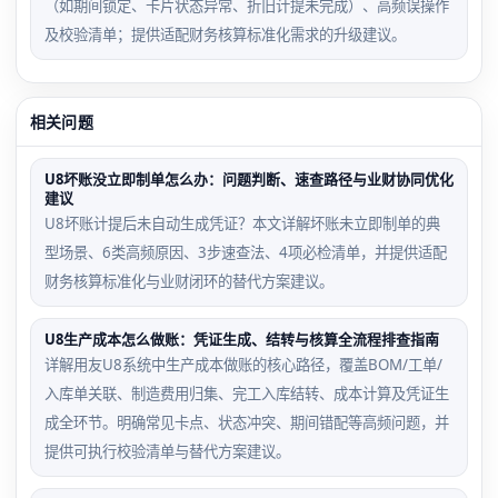
（如期间锁定、卡片状态异常、折旧计提未完成）、高频误操作
及校验清单；提供适配财务核算标准化需求的升级建议。
相关问题
U8坏账没立即制单怎么办：问题判断、速查路径与业财协同优化
建议
U8坏账计提后未自动生成凭证？本文详解坏账未立即制单的典
型场景、6类高频原因、3步速查法、4项必检清单，并提供适配
财务核算标准化与业财闭环的替代方案建议。
U8生产成本怎么做账：凭证生成、结转与核算全流程排查指南
详解用友U8系统中生产成本做账的核心路径，覆盖BOM/工单/
入库单关联、制造费用归集、完工入库结转、成本计算及凭证生
成全环节。明确常见卡点、状态冲突、期间错配等高频问题，并
提供可执行校验清单与替代方案建议。