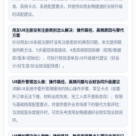
准、高频卡点、系统配置要点，并提供向用友畅捷通好业财升级
的适配建议。
用友U8注册没有注册类别怎么解决：操作路径、高频原因与替代
方案
针对用友U8系统注册时‘没有注册类别’的典型问题，本文提供精
准判断方法、5步最短排查路径、4类高频原因拆解（权限/数据
库/版本/初始化）、可执行校验清单及U8升级替代建议（好会
计/好生意/好业财适配场景）。
U8委外管理怎么做：操作路径、高频问题与业财协同升级建议
详解U8系统中委外管理模块的核心操作步骤、常见卡点（如委
外订单无法下推、材料出库失败、完工入库不更新库存）、权限
与基础档案配置要点，并提供委外业务场景下的替代方案评估：
当流程复杂度提升时，可优先考虑用友畅捷通好业财实现业财闭
环。
U8增加模块怎么做账：操作路径、账务衔接要点与模块启用后记