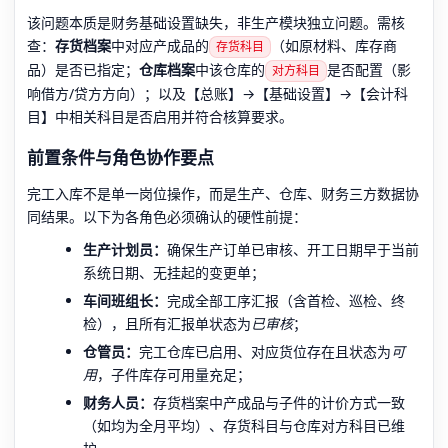
该问题本质是财务基础设置缺失，非生产模块独立问题。需核
查：
存货档案
中对应产成品的
（如原材料、库存商
存货科目
品）是否已指定；
仓库档案
中该仓库的
是否配置（影
对方科目
响借方/贷方方向）；以及【总账】→【基础设置】→【会计科
目】中相关科目是否启用并符合核算要求。
前置条件与角色协作要点
完工入库不是单一岗位操作，而是生产、仓库、财务三方数据协
同结果。以下为各角色必须确认的硬性前提：
生产计划员：
确保生产订单已审核、开工日期早于当前
系统日期、无挂起的变更单；
车间班组长：
完成全部工序汇报（含首检、巡检、终
检），且所有汇报单状态为
已审核
；
仓管员：
完工仓库已启用、对应货位存在且状态为
可
用
，子件库存可用量充足；
财务人员：
存货档案中产成品与子件的计价方式一致
（如均为全月平均）、存货科目与仓库对方科目已维