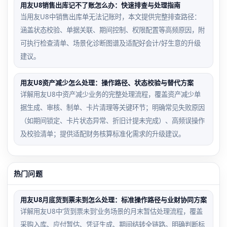
用友U8销售出库记不了账怎么办：快速排查与处理指南
当用友U8中销售出库单无法记账时，本文提供完整排查路径：
涵盖状态校验、单据关联、期间控制、权限配置等高频原因，附
可执行检查清单、场景化诊断图谱及适配好会计/好生意的升级
建议。
用友U8资产减少怎么处理：操作路径、状态校验与替代方案
详解用友U8中资产减少业务的完整处理流程，覆盖资产减少单
据生成、审核、制单、卡片清理等关键环节；明确常见失败原因
（如期间锁定、卡片状态异常、折旧计提未完成）、高频误操作
及校验清单；提供适配财务核算标准化需求的升级建议。
热门问题
用友U8月底货到票未到怎么处理：标准操作路径与业财协同方案
详解用友U8中‘货到票未到’业务场景的月末暂估处理流程，覆盖
采购入库、应付暂估、凭证生成、期间结转全链路。明确判断标