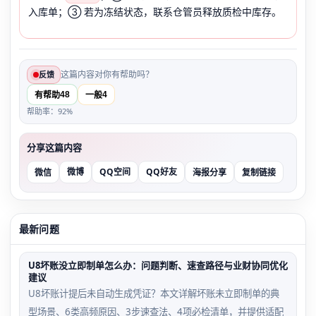
入库单；③ 若为冻结状态，联系仓管员释放质检中库存。
这篇内容对你有帮助吗？
反馈
48
4
有帮助
一般
帮助率：92%
分享这篇内容
微博
QQ空间
QQ好友
微信
海报分享
复制链接
最新问题
U8坏账没立即制单怎么办：问题判断、速查路径与业财协同优化
建议
U8坏账计提后未自动生成凭证？本文详解坏账未立即制单的典
型场景、6类高频原因、3步速查法、4项必检清单，并提供适配