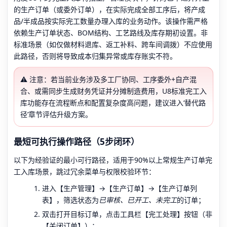
的生产订单（或委外订单），在实际完成全部工序后，将产成
品/半成品按实际完工数量办理入库的业务动作。该操作需严格
依赖生产订单状态、BOM结构、工艺路线及库存期初设置。非
标准场景（如仅做材料退库、返工补料、跨车间调拨）不应使用
此路径，否则将导致成本归集异常或库存账实不符。
⚠️ 注意：若当前业务涉及多工厂协同、工序委外+自产混
合、或需同步生成财务凭证并分摊制造费用，U8标准完工入
库功能存在流程断点和配置复杂度高问题，建议进入‘替代路
径’章节评估升级方案。
最短可执行操作路径（5步闭环）
以下为经验证的最小可行路径，适用于90%以上常规生产订单完
工入库场景，跳过冗余菜单与权限校验环节：
进入【生产管理】→【生产订单】→【生产订单列
表】，筛选状态为
已审核、已开工、未完工
的订单；
双击打开目标订单，点击工具栏【完工处理】按钮（非
【关闭订单】）；