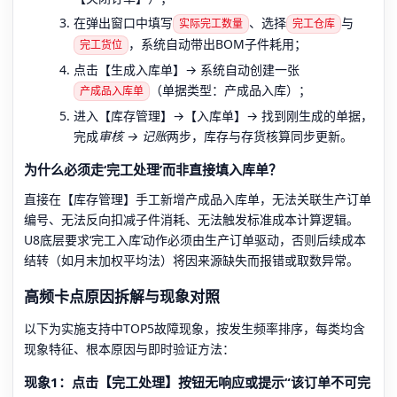
在弹出窗口中填写
、选择
与
实际完工数量
完工仓库
，系统自动带出BOM子件耗用；
完工货位
点击【生成入库单】→ 系统自动创建一张
（单据类型：产成品入库）；
产成品入库单
进入【库存管理】→【入库单】→ 找到刚生成的单据，
完成
审核 → 记账
两步，库存与存货核算同步更新。
为什么必须走‘完工处理’而非直接填入库单？
直接在【库存管理】手工新增产成品入库单，无法关联生产订单
编号、无法反向扣减子件消耗、无法触发标准成本计算逻辑。
U8底层要求‘完工入库’动作必须由生产订单驱动，否则后续成本
结转（如月末加权平均法）将因来源缺失而报错或取数异常。
高频卡点原因拆解与现象对照
以下为实施支持中TOP5故障现象，按发生频率排序，每类均含
现象特征、根本原因与即时验证方法：
现象1：点击【完工处理】按钮无响应或提示“该订单不可完