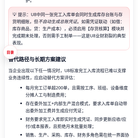
护。
💡 提示：U8中同一张完工入库单会同时生成库存台账与存
货明细账，但
不自动生成总账凭证
。如需凭证联动（如借：
库存商品，贷：生产成本），必须启用【存货核算】模块并
完成期末处理，否则需手工制单——这是U8业财割裂的典型
表现。
目录
替代路径与长期方案建议
当企业出现以下任一情况时，U8标准完工入库流程已难以支撑
业务连续性，应启动替代方案评估：
每月完工订单超200单，且需按工序、班组、设备维度
分摊人工与制造费用；
存在委外加工+内部生产混合模式，要求入库单自动带
出委外加工费并生成应付凭证；
财务要求完工入库即实时生成凭证、同步更新应收/应
付/成本报表，且拒绝月末批量处理；
销售、生产、采购、库存、财务多角色需在统一界面协