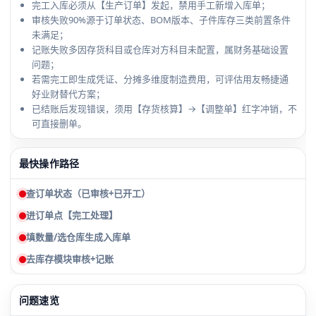
完工入库必须从【生产订单】发起，禁用手工新增入库单；
审核失败90%源于订单状态、BOM版本、子件库存三类前置条件
未满足；
记账失败多因存货科目或仓库对方科目未配置，属财务基础设置
问题；
若需完工即生成凭证、分摊多维度制造费用，可评估用友畅捷通
好业财替代方案；
已结账后发现错误，须用【存货核算】→【调整单】红字冲销，不
可直接删单。
最快操作路径
查订单状态（已审核+已开工）
进订单点【完工处理】
填数量/选仓库生成入库单
去库存模块审核+记账
问题速览