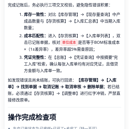
完成记账后，务必执行三项交叉校验，避免隐性错误积累：
库存一致性：
对比【库存管理】→【现存量查询】中产
成品数量与【存货核算】→【入库汇总表】中当期入库
数量；
成本匹配性：
进入【存货核算】→【入库单列表】，双
击已记账单据，核对
是否等于BOM标准成本
单位成本
×（1±差异率），差异率超5%需查原因；
凭证完整性：
在【总账】→【凭证查询】中按摘要“完
工入库”检索，确认每张入库单均有对应凭证，且借贷
方金额与入库单一致。
如发现错误且尚未结账，可执行回退：
【库存管理】→【入库
单】→ 找到单据 → 取消记账 → 取消审核 → 删除单据
；若已结
账，必须通过【存货核算】→【调整单】进行红字冲销，严禁直
接修改原单。
操作完成检查项
生产订单状态为
已审核+已开工+未完工
（缺一不可）