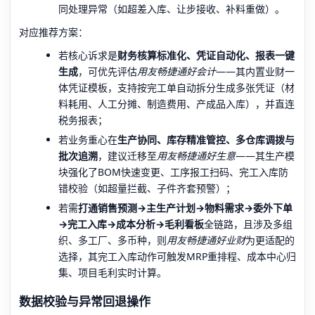
同处理异常（如超差入库、让步接收、补料重做）。
对应推荐方案：
若核心诉求是
财务核算标准化、凭证自动化、报表一键
生成
，可优先评估
用友畅捷通好会计
——其内置业财一
体凭证模板，支持按完工单自动拆分生成多张凭证（材
料耗用、人工分摊、制造费用、产成品入库），并直连
税务报表；
若业务重心在
生产协同、库存精准管控、多仓库调拨与
批次追溯
，建议迁移至
用友畅捷通好生意
——其生产模
块强化了BOM快速变更、工序报工扫码、完工入库防
错校验（如超量拦截、子件齐套预警）；
若需
打通销售预测→主生产计划→物料需求→委外下单
→完工入库→成本分析→毛利看板
全链路，且涉及多组
织、多工厂、多币种，则
用友畅捷通好业财
为更适配的
选择，其完工入库动作可触发MRP重排程、成本中心归
集、项目毛利实时计算。
数据校验与异常回退操作