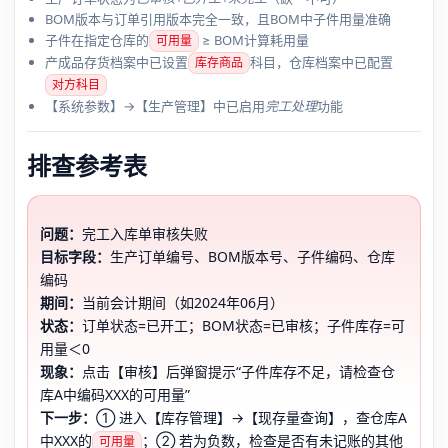
BOM版本与订单引用版本完全一致，且BOM中子件用量准确
子件在指定仓库的
≥ BOM计算耗用量
可用量
产成品存货档案中已设置
科目，仓库档案中已配置
库存商品
对方科目
【系统参数】→【生产管理】中已启用
完工处理
功能
排查参考表
问题：
完工入库单审核失败
目标字段：
生产订单编号、BOM版本号、子件编码、仓库
编码
期间：
当前会计期间（如2024年06月）
状态：
订单状态=已开工；BOM状态=已审核；子件库存=可
用量＜0
现象：
点击【审核】后弹窗提示“子件库存不足，请检查仓
库A中编码XXX的可用量”
下一步：
① 进入【库存管理】→【现存量查询】，查仓库A
中XXX的
；② 若为负数，检查是否有未记账的其他
可用量