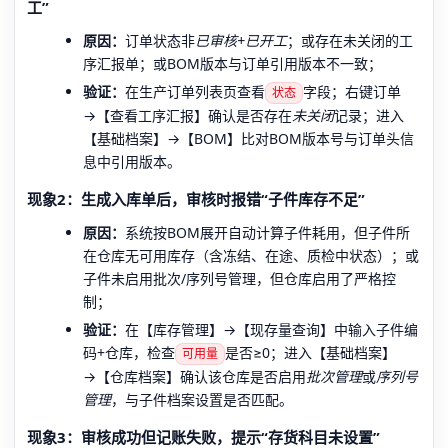
工”
原因：
订单状态非
已审核+已开工
；或存在未关闭的工
序汇报单；或BOM版本与订单引用版本不一致；
验证：
在生产订单列表页查看
字段；右键订单
状态
→【查看工序汇报】确认是否存在
未关闭
记录；进入
【基础档案】→【BOM】比对BOM版本号与订单头信
息中引用版本。
现象2：生成入库单后，审核时报错“子件库存不足”
原因：
系统按BOM展开自动计算子件耗用，但子件所
在仓库无可用库存（含冻结、在途、质检中状态）；或
子件未启用批次/序列号管理，但仓库启用了严格控
制；
验证：
在【库存管理】→【现存量查询】中输入子件编
码+仓库，检查
是否≥0；进入【基础档案】
可用量
→【仓库档案】确认该仓库是否启用
批次管理
或
序列号
管理
，与子件档案设置是否匹配。
现象3：审核成功但记账失败，提示“存货科目未设置”