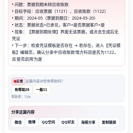
• 问题：票据到期未转应收账款
• 目标字段：应收票据（1121）、应收账款（1122）
• 期间：2024-05（票据到期日：2024-05-20）
• 状态：票据状态=已承兑，客户=是否票据客户=是
• 现象：【票据到期处理】界面无该票据，或点击生成后无
凭证
• 下一步：检查凭证模板是否存在 → 若存在，进入【凭证模
板】编辑页，确认分录中‘应收账款’借方科目是否为1122，
且‘是否启用’为是
这篇内容对你有帮助吗？
反馈
28
11
有帮助
一般
帮助率：72%
分享这篇内容
微博
QQ空间
QQ好友
微信
海报分享
复制链接