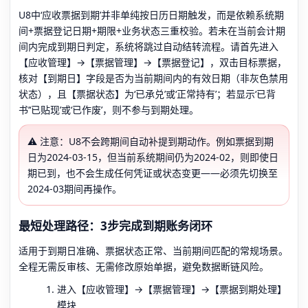
U8中‘应收票据到期’并非单纯按日历日期触发，而是依赖系统期
间+票据登记日期+期限+业务状态三重校验。若未在当前会计期
间内完成到期日判定，系统将跳过自动结转流程。请首先进入
【应收管理】→【票据管理】→【票据登记】，双击目标票据，
核对【到期日】字段是否为当前期间内的有效日期（非灰色禁用
状态），且【票据状态】为‘已承兑’或‘正常持有’；若显示‘已背
书’‘已贴现’或‘已作废’，则不参与到期处理。
⚠️ 注意：U8不会跨期间自动补提到期动作。例如票据到期
日为2024-03-15，但当前系统期间仍为2024-02，则即使日
期已到，也不会生成任何凭证或状态变更——必须先切换至
2024-03期间再操作。
最短处理路径：3步完成到期账务闭环
适用于到期日准确、票据状态正常、当前期间匹配的常规场景。
全程无需反审核、无需修改原始单据，避免数据断链风险。
进入【应收管理】→【票据管理】→【票据到期处理】
模块