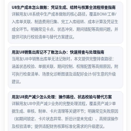
U8生产成本怎么做账：凭证生成、结转与核算全流程排查指南
详解用友U8系统中生产成本做账的核心路径，覆盖BOM/工单/
入库单关联、制造费用归集、完工入库结转、成本计算及凭证生
成全环节。明确常见卡点、状态冲突、期间错配等高频问题，并
提供可执行校验清单与替代方案建议。
用友U8销售出库记不了账怎么办：快速排查与处理指南
当用友U8中销售出库单无法记账时，本文提供完整排查路径：
涵盖状态校验、单据关联、期间控制、权限配置等高频原因，附
可执行检查清单、场景化诊断图谱及适配好会计/好生意的升级
建议。
用友U8资产减少怎么处理：操作路径、状态校验与替代方案
详解用友U8中资产减少业务的完整处理流程，覆盖资产减少单
据生成、审核、制单、卡片清理等关键环节；明确常见失败原因
（如期间锁定、卡片状态异常、折旧计提未完成）、高频误操作
及校验清单；提供适配财务核算标准化需求的升级建议。