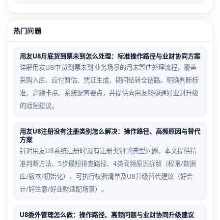
热门问题
用友U8月底货到票未到怎么处理：标准操作路径与业财协同方案
详解用友U8中‘货到票未到’业务场景的月末暂估处理流程，覆盖
采购入库、应付暂估、凭证生成、期间结转全链路。明确判断标
准、高频卡点、系统配置要点，并提供向用友畅捷通好业财升级
的适配建议。
用友U8注册没有注册类别怎么解决：操作路径、高频原因与替代
方案
针对用友U8系统注册时‘没有注册类别’的典型问题，本文提供精
准判断方法、5步最短排查路径、4类高频原因拆解（权限/数据
库/版本/初始化）、可执行校验清单及U8升级替代建议（好会
计/好生意/好业财适配场景）。
U8委外管理怎么做：操作路径、高频问题与业财协同升级建议