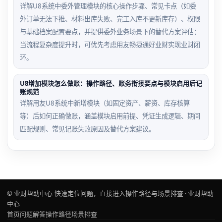
详解U8系统中委外管理模块的核心操作步骤、常见卡点（如委
外订单无法下推、材料出库失败、完工入库不更新库存）、权限
与基础档案配置要点，并提供委外业务场景下的替代方案评估：
当流程复杂度提升时，可优先考虑用友畅捷通好业财实现业财闭
环。
U8增加模块怎么做账：操作路径、账务衔接要点与模块启用后记
账规范
详解用友U8系统中新增模块（如固定资产、薪资、库存核算
等）后如何正确做账，涵盖模块启用前提、凭证生成逻辑、期间
匹配规则、常见记账失败原因及替代方案建议。
© 业财帮助中心-快速定位问题，直接进入操作路径与场景排查 · 业财帮助
中心
首页
问题解答
操作路径
场景排查