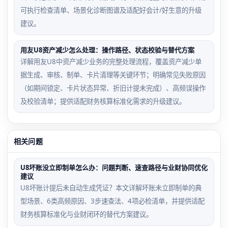
可执行检查清单、场景化诊断图谱及适配好会计/好生意的升级
建议。
用友U8资产减少怎么处理：操作路径、状态校验与替代方案
详解用友U8中资产减少业务的完整处理流程，覆盖资产减少单
据生成、审核、制单、卡片清理等关键环节；明确常见失败原因
（如期间锁定、卡片状态异常、折旧计提未完成）、高频误操作
及校验清单；提供适配财务核算标准化需求的升级建议。
相关问题
U8坏账没立即制单怎么办：问题判断、速查路径与业财协同优化
建议
U8坏账计提后未自动生成凭证？本文详解坏账未立即制单的典
型场景、6类高频原因、3步速查法、4项必检清单，并提供适配
财务核算标准化与业财闭环的替代方案建议。