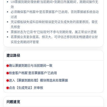
U8票据到期处理依赖‘当前期间=到期日所属期间’，跨期间操作无
效
必须确保客户档案中‘是否票据客户’已启用，否则票据被系统自动
过滤
凭证模板缺失或科目映射错误是凭证生成失败的首要原因，需优
先核查
票据状态为‘已背书’‘已贴现’时不参与到期处理，属正常设计逻辑
若票据业务复杂度高、频次大，可评估迁移到用友畅捷通好业财
实现全周期闭环管理
建议路径
确认票据到期日与当前期间一致
检查客户档案‘是否票据客户’已启用
进入【票据到期处理】模块筛选未处理票据
点击【生成凭证】并审核
问题速览