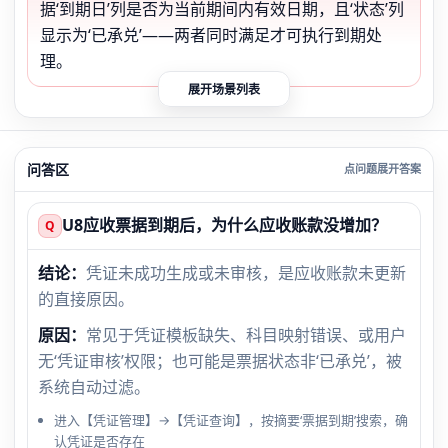
据‘到期日’列是否为当前期间内有效日期，且‘状态’列
显示为‘已承兑’——两者同时满足才可执行到期处
理。
展开场景列表
问答区
U8应收票据到期后，为什么应收账款没增加？
Q
结论：
凭证未成功生成或未审核，是应收账款未更新
的直接原因。
原因：
常见于凭证模板缺失、科目映射错误、或用户
无‘凭证审核’权限；也可能是票据状态非‘已承兑’，被
系统自动过滤。
进入【凭证管理】→【凭证查询】，按摘要‘票据到期’搜索，确
认凭证是否存在