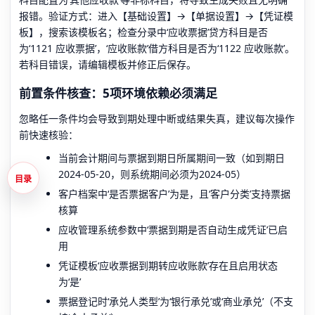
报错。验证方式：进入【基础设置】→【单据设置】→【凭证模
板】，搜索该模板名；检查分录中‘应收票据’贷方科目是否
为‘1121 应收票据’，‘应收账款’借方科目是否为‘1122 应收账款’。
若科目错误，请编辑模板并修正后保存。
前置条件核查：5项环境依赖必须满足
忽略任一条件均会导致到期处理中断或结果失真，建议每次操作
前快速核验：
当前会计期间与票据到期日所属期间一致（如到期日
2024-05-20，则系统期间必须为2024-05）
目录
客户档案中‘是否票据客户’为是，且‘客户分类’支持票据
核算
应收管理系统参数中‘票据到期是否自动生成凭证’已启
用
凭证模板‘应收票据到期转应收账款’存在且启用状态
为‘是’
票据登记时‘承兑人类型’为‘银行承兑’或‘商业承兑’（不支