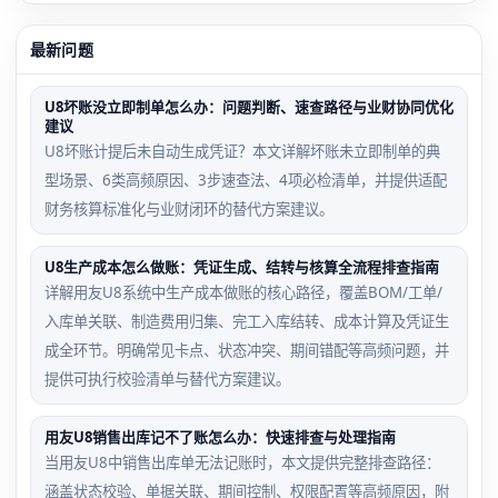
最新问题
U8坏账没立即制单怎么办：问题判断、速查路径与业财协同优化
建议
U8坏账计提后未自动生成凭证？本文详解坏账未立即制单的典
型场景、6类高频原因、3步速查法、4项必检清单，并提供适配
财务核算标准化与业财闭环的替代方案建议。
U8生产成本怎么做账：凭证生成、结转与核算全流程排查指南
详解用友U8系统中生产成本做账的核心路径，覆盖BOM/工单/
入库单关联、制造费用归集、完工入库结转、成本计算及凭证生
成全环节。明确常见卡点、状态冲突、期间错配等高频问题，并
提供可执行校验清单与替代方案建议。
用友U8销售出库记不了账怎么办：快速排查与处理指南
当用友U8中销售出库单无法记账时，本文提供完整排查路径：
涵盖状态校验、单据关联、期间控制、权限配置等高频原因，附