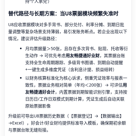
持‘个人承兑’）
替代路径与长期方案：当U8票据模块频繁失准时
U8应收票据模块对多手背书、部分兑付、利率分摊、到期日批
量调整等复杂场景支持薄弱，易引发账务断点。若企业出现以下
情况，建议评估升级路径：
月均票据量＞50张，且存在多次背书、贴现、托收等衍
生动作 → 可优先考虑
用友畅捷通好业财
，其票据台账
支持全生命周期跟踪、多级背书图谱、到期自动提醒
+一键生成多维度凭证（含利息计提、损益结转）
以财务核算标准化为核心诉求，侧重凭证效率与报表一
致性，票据业务相对简单（年均＜200张）→ 可评估
用
友畅捷通好会计
，内置票据到期智能识别引擎，支持按
日历日/工作日双模式到期计算，凭证生成后自动关联
原始票据影像
升级前可导出U8票据历史数据（【票据登记】→【数据输出】
→Excel），好会计/好业财均提供标准导入模板，确保期初余额
与票据台账无缝衔接。