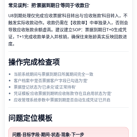
常见误判：把‘票据到期日’等同于‘收款日’
U8到期处理仅完成‘应收票据’科目转出与‘应收账款’科目转入，不
触发实际收款动作。收款仍需在【收款单】中单独录入，否则会
导致应收账款余额虚高。建议建立SOP：票据到期日T+0生成凭
证，T+1完成收款单录入并核销，确保往来账龄真实反映回款进
度。
操作完成检查项
当前系统期间与票据到期日所属期间完全一致
客户档案中‘是否票据客户’字段已勾选为‘是’
票据登记状态为‘已承兑’或‘正常持有’
凭证模板‘应收票据到期转应收账款’存在且启用状态为‘是’
应收管理系统参数中‘票据到期是否自动生成凭证’已开启
问题定位模板
问题-目标字段-期间-状态-现象-下一步