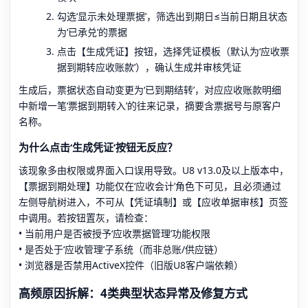
勾选‘显示未处理票据’，筛选出到期日≤当前日期且状态
为‘已承兑’的票据
点击【生成凭证】按钮，选择凭证模板（默认为‘应收票
据到期转应收账款’），确认生成并审核凭证
生成后，票据状态自动变更为‘已到期结转’，对应应收账款明细
中新增一笔‘票据到期转入’的往来记录，摘要含票据号与原客户
名称。
为什么点击‘生成凭证’按钮无反应？
该现象多由权限或界面入口误用导致。U8 v13.0及以上版本中，
【票据到期处理】功能仅在‘应收会计’角色下可见，且必须通过
左侧导航树进入，不可从【凭证填制】或【应收单据审核】页签
中调用。若按钮置灰，请检查：
• 当前用户是否被授予‘应收票据管理’功能权限
• 是否处于‘应收管理’子系统（而非总账/供应链）
• 浏览器是否禁用ActiveX控件（旧版U8客户端依赖）
高频原因拆解：4类典型状态异常及修复方式