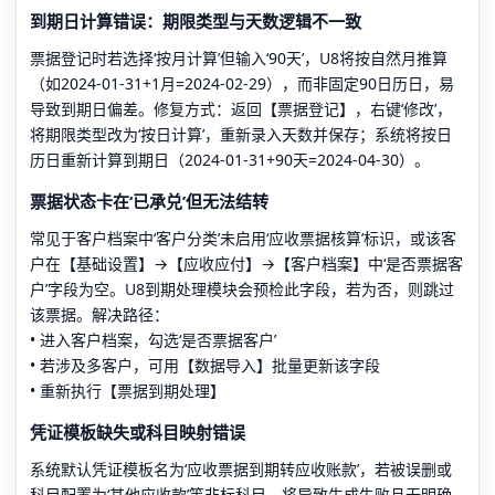
到期日计算错误：期限类型与天数逻辑不一致
票据登记时若选择‘按月计算’但输入‘90天’，U8将按自然月推算
（如2024-01-31+1月=2024-02-29），而非固定90日历日，易
导致到期日偏差。修复方式：返回【票据登记】，右键‘修改’，
将期限类型改为‘按日计算’，重新录入天数并保存；系统将按日
历日重新计算到期日（2024-01-31+90天=2024-04-30）。
票据状态卡在‘已承兑’但无法结转
常见于客户档案中‘客户分类’未启用‘应收票据核算’标识，或该客
户在【基础设置】→【应收应付】→【客户档案】中‘是否票据客
户’字段为空。U8到期处理模块会预检此字段，若为否，则跳过
该票据。解决路径：
• 进入客户档案，勾选‘是否票据客户’
• 若涉及多客户，可用【数据导入】批量更新该字段
• 重新执行【票据到期处理】
凭证模板缺失或科目映射错误
系统默认凭证模板名为‘应收票据到期转应收账款’，若被误删或
科目配置为‘其他应收款’等非标科目，将导致生成失败且无明确