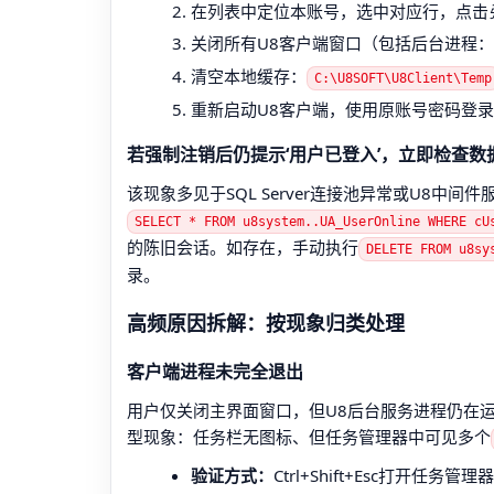
在列表中定位本账号，选中对应行，点击
关闭所有U8客户端窗口（包括后台进程
清空本地缓存：
C:\U8SOFT\U8Client\Temp
重新启动U8客户端，使用原账号密码登
若强制注销后仍提示‘用户已登入’，立即检查数
该现象多见于SQL Server连接池异常或U8中间
SELECT * FROM u8system..UA_UserOnline WHERE
的陈旧会话。如存在，手动执行
DELETE FROM u8s
录。
高频原因拆解：按现象归类处理
客户端进程未完全退出
用户仅关闭主界面窗口，但U8后台服务进程仍在运
型现象：任务栏无图标、但任务管理器中可见多个
验证方式：
Ctrl+Shift+Esc打开任务管理