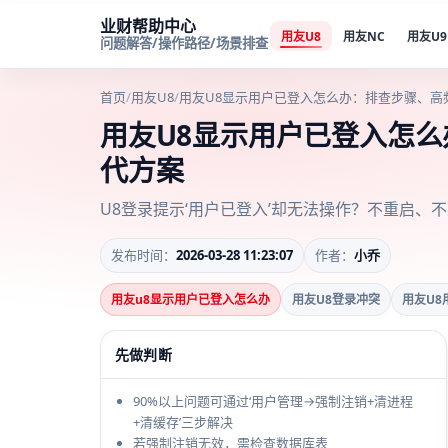
业财帮助中心
用友U8
用友NC
用友U9
问题解答/操作路径/场景排查
首页
/
用友U8
/
用友U8显示用户已登入怎么办：排查步骤、高
用友U8显示用户已登入怎
代方案
U8登录提示‘用户已登入’却无法操作？不重启、
发布时间：
2026-03-28 11:23:07
作者：
小乔
用友u8显示用户已登入怎么办
用友U8登录冲突
用友U8
先做判断
90%以上问题可通过‘用户管理→强制注销+清进程
+清缓存’三步解决
若强制注销无效，需检查数据库表