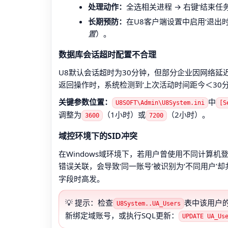
处理动作：
全选相关进程 → 右键‘结束任务
长期预防：
在U8客户端设置中启用‘退出
置
）。
数据库会话超时配置不合理
U8默认会话超时为30分钟，但部分企业因网络
返回操作时，系统检测到‘上次活动时间距今＜30
关键参数位置：
中
U8SOFT\Admin\U8System.ini
[S
调整为
（1小时）或
（2小时）。
3600
7200
域控环境下的SID冲突
在Windows域环境下，若用户曾使用不同计算机
错误关联，会导致‘同一账号’被识别为‘不同用户’
字段时高发。
💡 提示：检查
表中该用户
U8System..UA_Users
新绑定域账号，或执行SQL更新：
UPDATE UA_Us