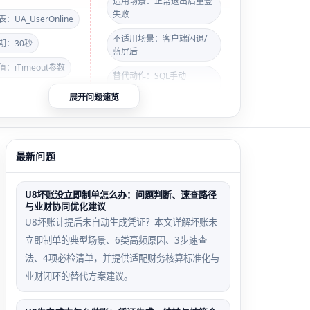
适用场景：正常退出后重登
失败
：UA_UserOnline
不适用场景：客户端闪退/
期：30秒
蓝屏后
：iTimeout参数
替代动作：SQL手动
DELETE
展开问题速览
判断：
打开任务管
客户端闪
域账号跨
最新问题
→ 搜索
退后重登
机登录误
→ 若存
触发场景
判场景
ent.exe
U8坏账没立即制单怎么办：问题判断、速查路径
个进程，即为最高
与业财协同优化建议
程序异常
不同PC
因；立即结束全部
U8坏账计提后未自动生成凭证？本文详解坏账未
终止未发
的SID被
后重试。
立即制单的典型场景、6类高频原因、3步速查
送登出指
U8错误
法、4项必检清单，并提供适配财务核算标准化与
令，服务
关联，导
业财闭环的替代方案建议。
端保留会
致同一域
话锁
账号被识