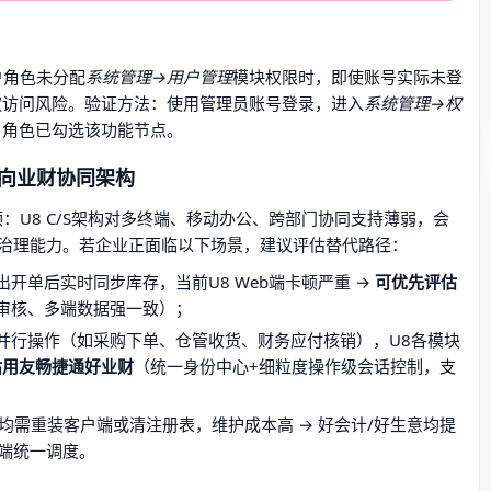
户角色未分配
系统管理→用户管理
模块权限时，即使账号实际未登
权访问风险。验证方法：使用管理员账号登录，进入
系统管理→权
户角色已勾选该功能节点。
转向业财协同架构
：U8 C/S架构对多终端、移动办公、跨部门协同支持薄弱，会
治理能力。若企业正面临以下场景，建议评估替代路径：
开单后实时同步库存，当前U8 Web端卡顿严重 →
可优先评估
审核、多端数据强一致）；
并行操作（如采购下单、仓管收货、财务应付核销），U8各模块
估用友畅捷通好业财
（统一身份中心+细粒度操作级会话控制，支
常均需重装客户端或清注册表，维护成本高 → 好会计/好生意均提
云端统一调度。