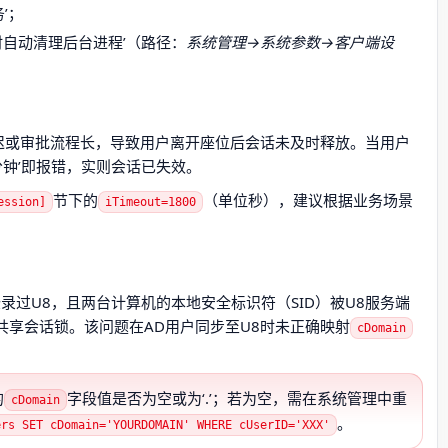
’；
时自动清理后台进程’（路径：
系统管理→系统参数→客户端设
延迟或审批流程长，导致用户离开座位后会话未及时释放。当用户
分钟’即报错，实则会话已失效。
节下的
（单位秒），建议根据业务场景
ession]
iTimeout=1800
登录过U8，且两台计算机的本地安全标识符（SID）被U8服务端
却共享会话锁。该问题在AD用户同步至U8时未正确映射
cDomain
的
字段值是否为空或为‘.’；若为空，需在系统管理中重
cDomain
。
ers SET cDomain='YOURDOMAIN' WHERE cUserID='XXX'