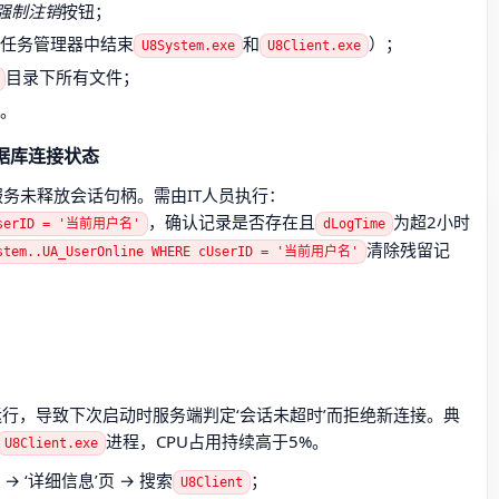
强制注销
按钮；
：任务管理器中结束
和
）；
U8System.exe
U8Client.exe
目录下所有文件；
录。
据库连接状态
件服务未释放会话句柄。需由IT人员执行：
，确认记录是否存在且
为超2小时
 cUserID = '当前用户名'
dLogTime
清除残留记
ystem..UA_UserOnline WHERE cUserID = '当前用户名'
行，导致下次启动时服务端判定‘会话未超时’而拒绝新连接。典
进程，CPU占用持续高于5%。
U8Client.exe
器 → ‘详细信息’页 → 搜索
；
U8Client