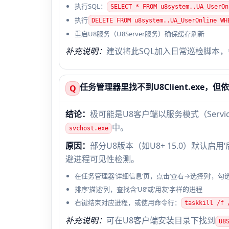
执行SQL：
SELECT * FROM u8system..UA_User
执行
DELETE FROM u8system..UA_UserOnline 
重启U8服务（U8Server服务）确保缓存刷新
补充说明：
建议将此SQL加入日常巡检脚本
任务管理器里找不到U8Client.exe，
Q
结论：
极可能是U8客户端以服务模式（Servi
中。
svchost.exe
原因：
部分U8版本（如U8+ 15.0）默认
避进程可见性检测。
在任务管理器‘详细信息’页，点击‘查看→选择列’，勾选‘会
排序‘描述’列，查找含‘U8’或‘用友’字样的进程
右键结束对应进程，或使用命令行：
taskkill /f 
补充说明：
可在U8客户端安装目录下找到
U8