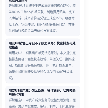
流程排查指南
详解用友U8系统中生产成本做账的核心路径，覆
盖BOM/工单/入库单关联、制造费用归集、完工
入库结转、成本计算及凭证生成全环节。明确常
见卡点、状态冲突、期间错配等高频问题，并提
供可执行校验清单与替代方案建议。
用友U8销售出库记不了账怎么办：快速排查与处
理指南
当用友U8中销售出库单无法记账时，本文提供完
整排查路径：涵盖状态校验、单据关联、期间控
制、权限配置等高频原因，附可执行检查清单、
场景化诊断图谱及适配好会计/好生意的升级建
议。
用友U8资产减少怎么处理：操作路径、状态校验
与替代方案
详解用友U8中资产减少业务的完整处理流程，覆
盖资产减少单据生成、审核、制单、卡片清理等