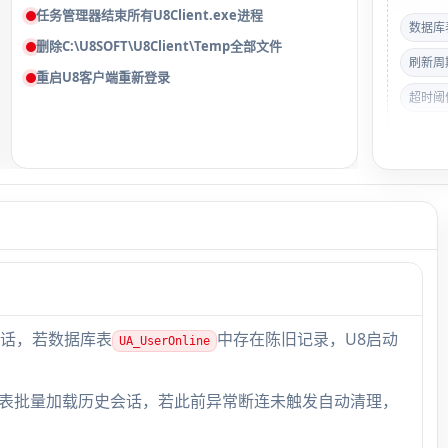
任务管理器结束所有U8Client.exe进程
数据库表
删除C:\U8SOFT\U8Client\Temp全部文件
刷新周
重启U8客户端重新登录
超时阈值
快速
理器 
U8Cli
在≥2
？
频原
进程
话，若数据库表
中存在陈旧记录，U8启动
UA_UserOnline
表批量加载历史会话，若此前异常断连未触发自动清理，