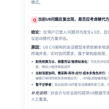
模式。
当前U8问题反复出现，是否应考虑替代
Q
结论：
当‘用户已登入’问题月均发生≥3次，
议启动替代方案评估。
原因：
U8 C/S架构的会话模型本质依赖本
终端并发、实时协同需求，属于架构级局限，
财务核算为主、侧重凭证/报表标准化：
可优先评估用
新、微信小程序审批闭环
业财深度协同、需采购-库存-应付-成本多角色并行：
编辑订单同时财务员核销应付）、API级流程编排能
暂不迁移者：
务必启用U8内置‘会话健康检查’工具，
补充说明：
好会计与好业财均提供U8数据平
人工重录。