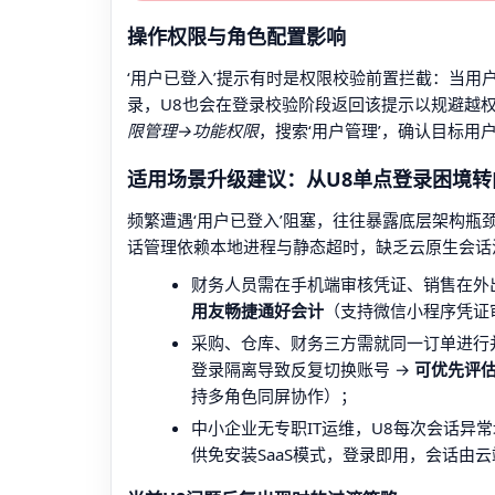
操作权限与角色配置影响
‘用户已登入’提示有时是权限校验前置拦截：当用
录，U8也会在登录校验阶段返回该提示以规避越
限管理→功能权限
，搜索‘用户管理’，确认目标用
适用场景升级建议：从U8单点登录困境
频繁遭遇‘用户已登入’阻塞，往往暴露底层架构瓶颈
话管理依赖本地进程与静态超时，缺乏云原生会话
财务人员需在手机端审核凭证、销售在外出
用友畅捷通好会计
（支持微信小程序凭证
采购、仓库、财务三方需就同一订单进行
登录隔离导致反复切换账号 →
可优先评
持多角色同屏协作）；
中小企业无专职IT运维，U8每次会话异
供免安装SaaS模式，登录即用，会话由