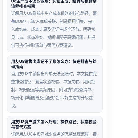
U8生产成本怎么做账：凭证生成、结转与核算全
别为多用
流程排查指南
户
详解用友U8系统中生产成本做账的核心路径，覆
盖BOM/工单/入库单关联、制造费用归集、完工
入库结转、成本计算及凭证生成全环节。明确常
见卡点、状态冲突、期间错配等高频问题，并提
SQL连接
U8Web
供可执行校验清单与替代方案建议。
池泄漏样
端与客户
本
端混合登
用友U8销售出库记不了账怎么办：快速排查与处
录场景
理指南
中间件长
当用友U8中销售出库单无法记账时，本文提供完
时间运行
Web端
整排查路径：涵盖状态校验、单据关联、期间控
后未释放
登录后未
制、权限配置等高频原因，附可执行检查清单、
数据库连
主动退
场景化诊断图谱及适配好会计/好生意的升级建
接，
出，再启
议。
UA_Use
客户端触
rOnline
发跨架构
用友U8资产减少怎么处理：操作路径、状态校验
与替代方案
记录滞留
会话冲突
详解用友U8中资产减少业务的完整处理流程，覆