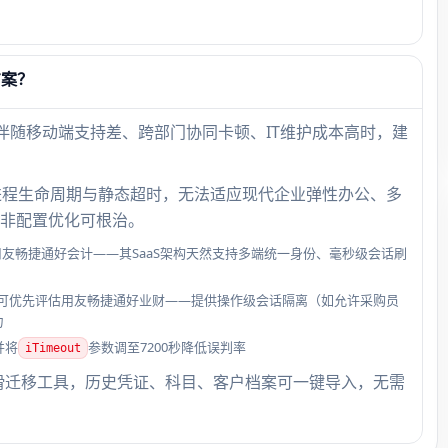
方案？
且伴随移动端支持差、跨部门协同卡顿、IT维护成本高时，建
地进程生命周期与静态超时，无法适应现代企业弹性办公、多
非配置优化可根治。
友畅捷通好会计——其SaaS架构天然支持多端统一身份、毫秒级会话刷
可优先评估用友畅捷通好业财——提供操作级会话隔离（如允许采购员
力
并将
参数调至7200秒降低误判率
iTimeout
滑迁移工具，历史凭证、科目、客户档案可一键导入，无需