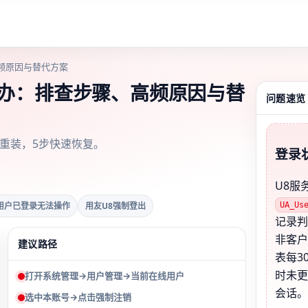
频原因与替代方案
么办：排查步骤、高频原因与替
问题速览
不重装，5步快速恢复。
登录
U8服
用户已登录无法操作
用友U8强制登出
UA_Us
记录
非客
建议路径
表每3
时未
打开系统管理→用户管理→当前在线用户
会话
选中本账号→点击强制注销