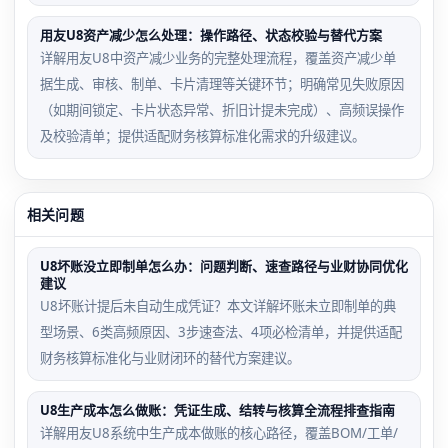
用友U8资产减少怎么处理：操作路径、状态校验与替代方案
详解用友U8中资产减少业务的完整处理流程，覆盖资产减少单
据生成、审核、制单、卡片清理等关键环节；明确常见失败原因
（如期间锁定、卡片状态异常、折旧计提未完成）、高频误操作
及校验清单；提供适配财务核算标准化需求的升级建议。
相关问题
U8坏账没立即制单怎么办：问题判断、速查路径与业财协同优化
建议
U8坏账计提后未自动生成凭证？本文详解坏账未立即制单的典
型场景、6类高频原因、3步速查法、4项必检清单，并提供适配
财务核算标准化与业财闭环的替代方案建议。
U8生产成本怎么做账：凭证生成、结转与核算全流程排查指南
详解用友U8系统中生产成本做账的核心路径，覆盖BOM/工单/