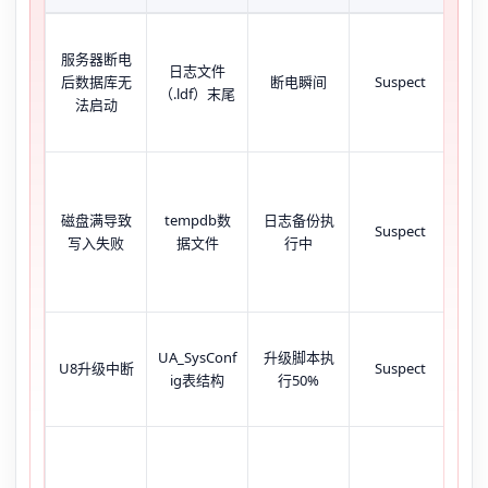
S
服务器断电
S
日志文件
后数据库无
断电瞬间
Suspect
，
（.ldf）末尾
法启动
报‘L
f
Wi
磁盘满导致
tempdb数
日志备份执
1
Suspect
写入失败
据文件
行中
报‘A
n
UA_SysConf
升级脚本执
报‘O
U8升级中断
Suspect
ig表结构
行50%
xxx
dat