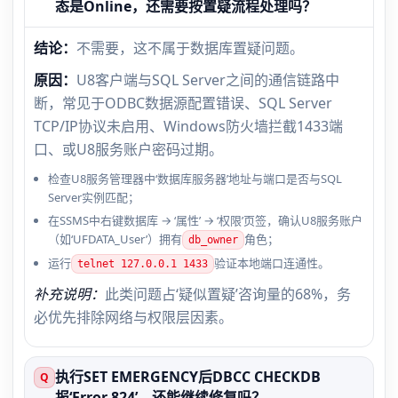
态是Online，还需要按置疑流程处理吗？
结论：
不需要，这不属于数据库置疑问题。
原因：
U8客户端与SQL Server之间的通信链路中
断，常见于ODBC数据源配置错误、SQL Server
TCP/IP协议未启用、Windows防火墙拦截1433端
口、或U8服务账户密码过期。
检查U8服务管理器中‘数据库服务器’地址与端口是否与SQL
Server实例匹配；
在SSMS中右键数据库 → ‘属性’ → ‘权限’页签，确认U8服务账户
（如‘UFDATA_User’）拥有
角色；
db_owner
运行
验证本地端口连通性。
telnet 127.0.0.1 1433
补充说明：
此类问题占‘疑似置疑’咨询量的68%，务
必优先排除网络与权限层因素。
执行SET EMERGENCY后DBCC CHECKDB
Q
报‘Error 824’，还能继续修复吗？