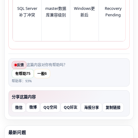
SQL
SQL Server
master数据
Windows更
Recovery
服
补丁冲突
库兼容级别
新后
Pending
但
这篇内容对你有帮助吗？
反馈
75
6
有帮助
一般
帮助率：93%
分享这篇内容
微博
QQ空间
QQ好友
微信
海报分享
复制链接
最新问题