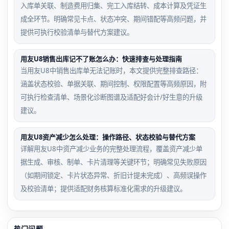
入库单关联、制造费用归集、完工入库结转、成本计算及凭证生
成全环节。明确常见卡点、状态冲突、期间错配等高频问题，并
提供可执行校验清单与替代方案建议。
用友U8销售出库记不了账怎么办：快速排查与处理指南
当用友U8中销售出库单无法记账时，本文提供完整排查路径：
涵盖状态校验、单据关联、期间控制、权限配置等高频原因，附
可执行检查清单、场景化诊断图谱及适配好会计/好生意的升级
建议。
用友U8资产减少怎么处理：操作路径、状态校验与替代方案
详解用友U8中资产减少业务的完整处理流程，覆盖资产减少单
据生成、审核、制单、卡片清理等关键环节；明确常见失败原因
（如期间锁定、卡片状态异常、折旧计提未完成）、高频误操作
及校验清单；提供适配财务核算标准化需求的升级建议。
热门问题