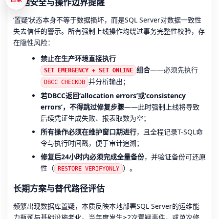
数据安全与操作边界提醒
‘置疑’状态本身不等于数据损坏，而是SQL Server对数据一致性
失去信任的警示。所有强制上线操作均绕过事务完整性校验，存
在隐性风险：
禁止在生产环境直接执行
组合
——必须先执行
SET EMERGENCY + SET ONLINE
并分析输出；
DBCC CHECKDB
若DBCC返回‘allocation errors’或‘consistency
errors’，不得跳过修复步骤
——此时强制上线将导致
后续凭证生成失败、报表取数为空；
所有操作必须在维护窗口期进行
，且全程记录T-SQL命
令与执行时间戳，便于审计追溯；
修复后24小时内必须完成全量备份
，并验证备份可还原
性（
）。
RESTORE VERIFYONLY
长期方案与替代路径评估
频繁出现数据库置疑，本质反映本地部署SQL Server的运维能
力瓶颈与基础设施老化。当年度发生≥2次置疑事件，或单次修