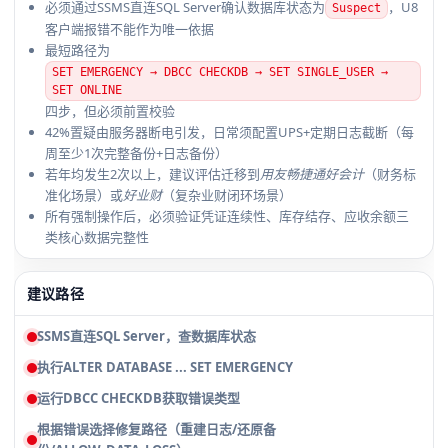
必须通过SSMS直连SQL Server确认数据库状态为
，U8
Suspect
客户端报错不能作为唯一依据
最短路径为
SET EMERGENCY → DBCC CHECKDB → SET SINGLE_USER →
SET ONLINE
四步，但必须前置校验
42%置疑由服务器断电引发，日常须配置UPS+定期日志截断（每
周至少1次完整备份+日志备份）
若年均发生2次以上，建议评估迁移到
用友畅捷通好会计
（财务标
准化场景）或
好业财
（复杂业财闭环场景）
所有强制操作后，必须验证凭证连续性、库存结存、应收余额三
类核心数据完整性
建议路径
SSMS直连SQL Server，查数据库状态
执行ALTER DATABASE ... SET EMERGENCY
运行DBCC CHECKDB获取错误类型
根据错误选择修复路径（重建日志/还原备