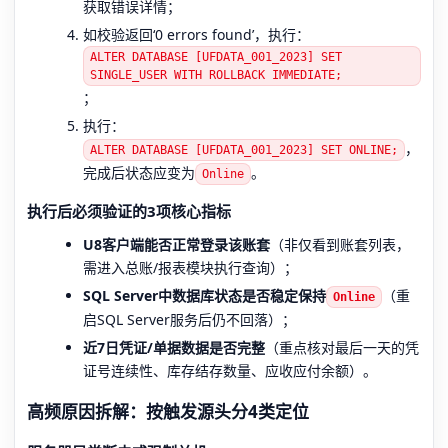
获取错误详情；
如校验返回‘0 errors found’，执行：
ALTER DATABASE [UFDATA_001_2023] SET
SINGLE_USER WITH ROLLBACK IMMEDIATE;
；
执行：
，
ALTER DATABASE [UFDATA_001_2023] SET ONLINE;
完成后状态应变为
。
Online
执行后必须验证的3项核心指标
U8客户端能否正常登录该账套
（非仅看到账套列表，
需进入总账/报表模块执行查询）；
SQL Server中数据库状态是否稳定保持
（重
Online
启SQL Server服务后仍不回落）；
近7日凭证/单据数据是否完整
（重点核对最后一天的凭
证号连续性、库存结存数量、应收应付余额）。
高频原因拆解：按触发源头分4类定位