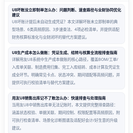
U8坏账没立即制单怎么办：问题判断、速查路径与业财协同优化
建议
U8坏账计提后未自动生成凭证？本文详解坏账未立即制单的典
型场景、6类高频原因、3步速查法、4项必检清单，并提供适配
财务核算标准化与业财闭环的替代方案建议。
U8生产成本怎么做账：凭证生成、结转与核算全流程排查指南
详解用友U8系统中生产成本做账的核心路径，覆盖BOM/工单/
入库单关联、制造费用归集、完工入库结转、成本计算及凭证生
成全环节。明确常见卡点、状态冲突、期间错配等高频问题，并
提供可执行校验清单与替代方案建议。
用友U8销售出库记不了账怎么办：快速排查与处理指南
当用友U8中销售出库单无法记账时，本文提供完整排查路径：
涵盖状态校验、单据关联、期间控制、权限配置等高频原因，附
可执行检查清单、场景化诊断图谱及适配好会计/好生意的升级
建议。