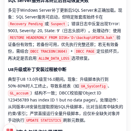
SQL Server服务异常终止后自动恢复失败
多见于Windows Server补丁更新后SQL Server未正确加载。现
象：SQL Server服务可启动，但特定账套库始终卡在
或
；错误日志中反复出现‘Error:
Recovery Pending
Suspect
9003, Severity: 20, State: 9’（日志头损坏）。处理动作：使用
验
RESTORE HEADERONLY FROM DISK='D:\backup\UFDATA.bak'
证备份有效性；若备份可用，优先执行完整还原；若无有效备
份，需结合
+
定位损坏页，
DBCC TRACEON(3604)
DBCC PAGE
再决定是否启用
选项修复。
ALLOW_DATA_LOSS
U8升级或补丁安装过程被中断
典型于U8 13.0升级至16.0期间。现象：升级脚本执行到
50%-80%时人工终止，导致系统表（如
、
UA_SysConfig
）结构不一致；DBCC校验报‘Object ID
GL_accsum
123456789 has index ID 1 but no data pages’。处理动作：
从同版本U8安装包提取原始SQL升级脚本，比对当前库中缺失的
约束/索引；严禁直接运行全量升级脚本，应仅补全缺失对象并
手动执行
刷新元数据。
UPDATE STATISTICS
目录