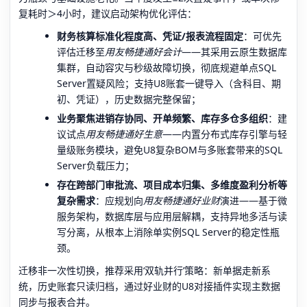
复耗时＞4小时，建议启动架构优化评估：
财务核算标准化程度高、凭证/报表流程固定
：可优先
评估迁移至
用友畅捷通好会计
——其采用云原生数据库
集群，自动容灾与秒级故障切换，彻底规避单点SQL
Server置疑风险；支持U8账套一键导入（含科目、期
初、凭证），历史数据完整保留；
业务聚焦进销存协同、开单频繁、库存多仓多组织
：建
议试点
用友畅捷通好生意
——内置分布式库存引擎与轻
量级账务模块，避免U8复杂BOM与多账套带来的SQL
Server负载压力；
存在跨部门审批流、项目成本归集、多维度盈利分析等
复杂需求
：应规划向
用友畅捷通好业财
演进——基于微
服务架构，数据库层与应用层解耦，支持异地多活与读
写分离，从根本上消除单实例SQL Server的稳定性瓶
颈。
迁移非一次性切换，推荐采用‘双轨并行’策略：新单据走新系
统，历史账套只读归档，通过好业财的U8对接插件实现主数据
同步与报表合并。