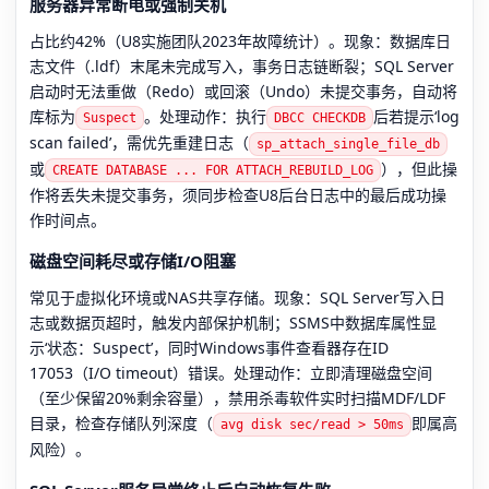
服务器异常断电或强制关机
占比约42%（U8实施团队2023年故障统计）。现象：数据库日
志文件（.ldf）末尾未完成写入，事务日志链断裂；SQL Server
启动时无法重做（Redo）或回滚（Undo）未提交事务，自动将
库标为
。处理动作：执行
后若提示‘log
Suspect
DBCC CHECKDB
scan failed’，需优先重建日志（
sp_attach_single_file_db
或
），但此操
CREATE DATABASE ... FOR ATTACH_REBUILD_LOG
作将丢失未提交事务，须同步检查U8后台日志中的最后成功操
作时间点。
磁盘空间耗尽或存储I/O阻塞
常见于虚拟化环境或NAS共享存储。现象：SQL Server写入日
志或数据页超时，触发内部保护机制；SSMS中数据库属性显
示‘状态：Suspect’，同时Windows事件查看器存在ID
17053（I/O timeout）错误。处理动作：立即清理磁盘空间
（至少保留20%剩余容量），禁用杀毒软件实时扫描MDF/LDF
目录，检查存储队列深度（
即属高
avg disk sec/read > 50ms
风险）。