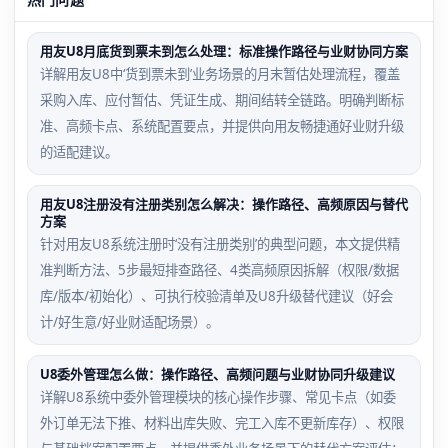
用友U8月底货到票未到怎么处理：标准操作路径与业财协同方案
详解用友U8中‘货到票未到’业务场景的月末暂估处理流程，覆盖
采购入库、应付暂估、凭证生成、期间结转全链路。明确判断标
准、高频卡点、系统配置要点，并提供向用友畅捷通好业财升级
的适配建议。
用友U8注册没有注册类别怎么解决：操作路径、高频原因与替代
方案
针对用友U8系统注册时‘没有注册类别’的典型问题，本文提供精
准判断方法、5步最短排查路径、4类高频原因拆解（权限/数据
库/版本/初始化）、可执行校验清单及U8升级替代建议（好会
计/好生意/好业财适配场景）。
U8委外管理怎么做：操作路径、高频问题与业财协同升级建议
详解U8系统中委外管理模块的核心操作步骤、常见卡点（如委
外订单无法下推、材料出库失败、完工入库不更新库存）、权限