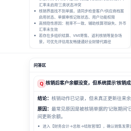
汇率未启用’三类状态冲突
核销界面找不到单据，请同步检查客户/供应商档案
启用状态、单据审核记账状态、用户功能权限
高频隐性原因：税率不一致、辅助核算项缺失、外币
汇率未生效
若存在多组织结算、VMI寄售、返利核销等复杂场
景，可优先评估用友畅捷通好业财替代路径
问答区
核销后客户余额没变，但系统提示‘核销成
Q
结论：
核销动作已记录，但未真正更新往来余额
原因：
最常见原因是被核销单据的‘记账期间
间更新余额。
进入【财务会计→总账→结账管理】，确认销售发票