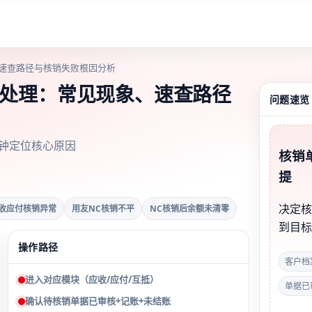
、速查路径与核销失败根因分析
么处理：常见现象、速查路径
问题速览
钟定位核心原因
核销
提
决定
应收应付核销异常
用友NC核销不平
NC核销后余额未清零
到目
操作路径
客户档
进入对应模块（应收/应付/互抵）
单据已
确认待核销单据已审核+记账+未结账