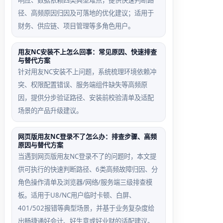
响应、数据依赖四类典型难点，提供快速判断路
径、高频原因归因及可落地的优化建议；适用于
财务、供应链、项目管理等多角色用户。
用友NC安装不上怎么回事：常见原因、快速排查
与替代方案
针对用友NC安装不上问题，系统梳理环境依赖冲
突、权限配置错误、服务端组件缺失等高频原
因，提供分步验证路径、安装前校验清单及适配
场景的产品升级建议。
网页版用友NC登录不了怎么办：排查步骤、高频
原因与替代方案
当遇到网页版用友NC登录不了的问题时，本文提
供可执行的快速判断路径、6类高频故障归因、分
角色操作清单及浏览器/网络/服务端三级排查模
板。适用于U8/NC用户临时卡顿、白屏、
401/502报错等典型场景，并基于业务复杂度给
出畅捷通好会计、好生意或好业财的适配建议。