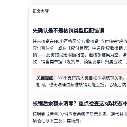
正文内容
先确认是不是核销类型匹配错误
往来核销在NC中严格区分‘应收核销’‘应付核销’
应付暂估单，或在【应付管理】中选择‘应收核销’
销’——此类错误无明确报错，但核销结果为空。
致：销售类单据（发货单、销售发票）归属应收；
关键提醒：
NC不支持跨大类自动识别核销关系。
相同，也无法通过标准核销功能互抵，必须走‘内部
核销后余额未清零？重点检查这3类状态
核销完成后客户/供应商余额仍显示非零，通常并
项验证以下三类冲突场景：