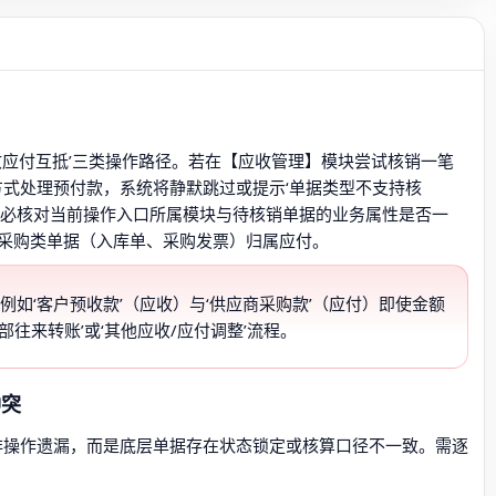
‘应收应付互抵’三类操作路径。若在【应收管理】模块尝试核销一笔
方式处理预付款，系统将静默跳过或提示‘单据类型不支持核
务必核对当前操作入口所属模块与待核销单据的业务属性是否一
采购类单据（入库单、采购发票）归属应付。
例如‘客户预收款’（应收）与‘供应商采购款’（应付）即使金额
往来转账’或‘其他应收/应付调整’流程。
冲突
非操作遗漏，而是底层单据存在状态锁定或核算口径不一致。需逐