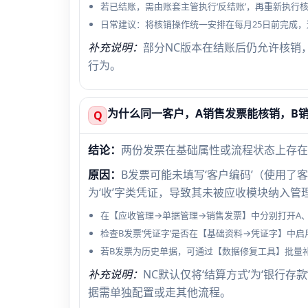
若已结账，需由账套主管执行‘反结账’，再重新执行
日常建议：将核销操作统一安排在每月25日前完成
补充说明：
部分NC版本在结账后仍允许核销
行为。
为什么同一客户，A销售发票能核销，B
Q
结论：
两份发票在基础属性或流程状态上存在
原因：
B发票可能未填写‘客户编码’（使用了客
为‘收’字类凭证，导致其未被应收模块纳入管
在【应收管理→单据管理→销售发票】中分别打开A、B发
检查B发票‘凭证字’是否在【基础资料→凭证字】中启用
若B发票为历史单据，可通过【数据修复工具】批量
补充说明：
NC默认仅将‘结算方式’为‘银行存
据需单独配置或走其他流程。