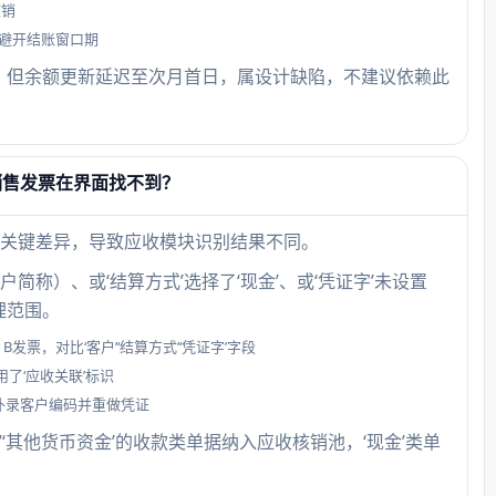
核销
，避开结账窗口期
，但余额更新延迟至次月首日，属设计缺陷，不建议依赖此
销售发票在界面找不到？
关键差异，导致应收模块识别结果不同。
户简称）、或‘结算方式’选择了‘现金’、或‘凭证字’未设置
理范围。
票，对比‘客户’‘结算方式’‘凭证字’字段
了‘应收关联’标识
补录客户编码并重做凭证
款’‘其他货币资金’的收款类单据纳入应收核销池，‘现金’类单