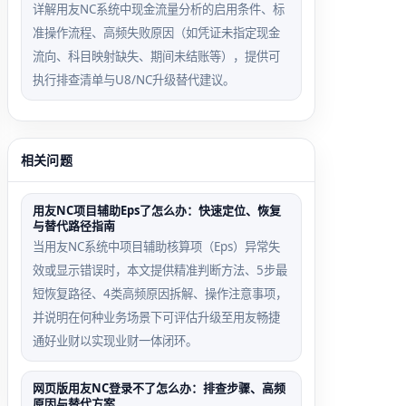
详解用友NC系统中现金流量分析的启用条件、标
准操作流程、高频失败原因（如凭证未指定现金
流向、科目映射缺失、期间未结账等），提供可
执行排查清单与U8/NC升级替代建议。
相关问题
用友NC项目辅助Eps了怎么办：快速定位、恢复
与替代路径指南
当用友NC系统中项目辅助核算项（Eps）异常失
效或显示错误时，本文提供精准判断方法、5步最
短恢复路径、4类高频原因拆解、操作注意事项，
并说明在何种业务场景下可评估升级至用友畅捷
通好业财以实现业财一体闭环。
网页版用友NC登录不了怎么办：排查步骤、高频
原因与替代方案