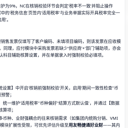
维护为9%，NC在核销校验环节会判定‘税率不一致’并阻止操作
中的‘税务信息’页签内‘适用税率’与业务单据实际开具税率完全一
用’。
算，但销售发票仅填写了客户编码、未填项目编码，则该发票在应收模
同理，应付模块中采购发票若缺少‘供应商’+‘部门’辅助项，亦会
认科目辅助核算设置，并在单据录入时强制校验必填项。
设置】中开启‘核销前强制校验’开关，启用‘期间一致性检查’‘币
项预警；
统一维护‘适用税率’‘币种偏好’‘结算方式默认值’，并通过【数据
核算项；
多币种、业财强耦合的往来核销需求（如集团内统购分销、VMI
销模块扩展性受限，可优先评估升级至
用友畅捷通好业财
——其内