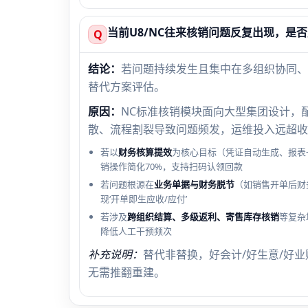
当前U8/NC往来核销问题反复出现，是
Q
结论：
若问题持续发生且集中在多组织协同、
替代方案评估。
原因：
NC标准核销模块面向大型集团设计，
散、流程割裂导致问题频发，运维投入远超收
若以
财务核算提效
为核心目标（凭证自动生成、报表
销操作简化70%，支持扫码认领回款
若问题根源在
业务单据与财务脱节
（如销售开单后财
现‘开单即生应收/应付’
若涉及
跨组织结算、多级返利、寄售库存核销
等复杂
降低人工干预频次
补充说明：
替代非替换，好会计/好生意/好
无需推翻重建。