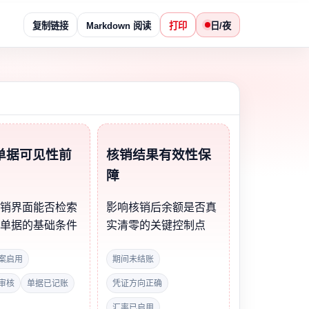
复制链接
Markdown 阅读
打印
日/夜
单据可见性前
核销结果有效性保
障
核销界面能否检索
影响核销后余额是否真
标单据的基础条件
实清零的关键控制点
案启用
期间未结账
审核
单据已记账
凭证方向正确
汇率已启用