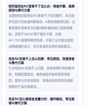
启用滞后
税率错配
网页版用友NC登录不了怎么办：排查步骤、高频
回退路径
误判场景
原因与替代方案
当遇到网页版用友NC登录不了的问题时，本文提
当日汇率
客户档案
供可执行的快速判断路径、6类高频故障归因、分
10:00才
税率维护
角色操作清单及浏览器/网络/服务端三级排查模
启用，
为6%，
板。适用于U8/NC用户临时卡顿、白屏、
9:30执行
但销售发
401/502报错等典型场景，并基于业务复杂度给
的核销需
票开
出畅捷通好会计、好生意或好业财的适配建议。
手动反审
13%，
核后重做
NC静默
用友NC安装不上怎么回事：常见原因、快速排查
跳过核销
与替代方案
针对用友NC安装不上问题，系统梳理环境依赖冲
突、权限配置错误、服务端组件缺失等高频原
因，提供分步验证路径、安装前校验清单及适配
场景的产品升级建议。
用友NC怎么做现金流量分析：操作路径、常见报
错与替代方案