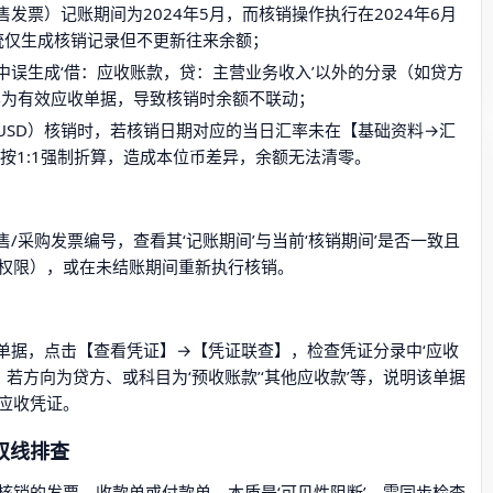
发票）记账期间为2024年5月，而核销操作执行在2024年6月
统仅生成核销记录但不更新往来余额；
中误生成‘借：应收账款，贷：主营业务收入’以外的分录（如贷方
其为有效应收单据，导致核销时余额不联动；
USD）核销时，若核销日期对应的当日汇率未在【基础资料→汇
将按1:1强制折算，造成本位币差异，余额无法清零。
/采购发票编号，查看其‘记账期间’与当前‘核销期间’是否一致且
权限），或在未结账期间重新执行核销。
单据，点击【查看凭证】→【凭证联查】，检查凭证分录中‘应收
。若方向为贷方、或科目为‘预收账款’‘其他应收款’等，说明该单据
应收凭证。
双线排查
核销的发票、收款单或付款单，本质是‘可见性阻断’，需同步检查