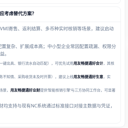
否应考虑替代方案？
VMI寄售、返利结算、多币种实时核销等场景，建议启动
配置复杂、扩展成本高；中小型企业常因配置疏漏、权限分
益。
一键出具、银行流水自动匹配），可优先试用
用友畅捷通好会计
，其核
务不知情、采购收货未及时开票），建议上线
用友畅捷通好生意
，实
场景，
用友畅捷通好业财
提供‘智能核销引擎’与三方协同工作台，可显著
业财均支持与现有NC系统通过标准接口对接主数据与凭证，