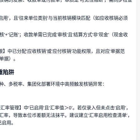
‘启用’，且‘往来单位类别’与当前核销模块匹配（如应收核销必须
+‘记账’；收款单需已完成‘审核’且‘结算方式’非‘现金’（现金收
】中已分配‘应收核销’或‘应付核销’功能权限，且对应‘单据范
关单据）。
重陷阱
种、多税率、集团化部署环境中高频触发核销异常：
率管理】中‘已启用’且‘汇率值＞0’。若仅录入但未点击‘启用’，
汇率，导致本位币差额无法抹平。建议建立‘汇率启用检查清单’，
已启用。