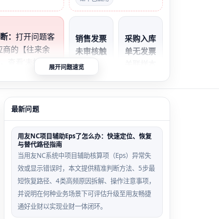
判断：
打开问题客
销售发票
采购入库
应商的【往来余
未审核触
单无发票
，查看‘未核销金
发场景
关联样本
展开问题速览
‘明细单据’是否一
销售发票
入库单未
若余额表有金额但
保存后未
关联采购
为空，说明单据未
最新问题
点击‘审
发票，系
/应付模块识
核’，核
统不生成
若明细有单据但余
用友NC项目辅助Eps了怎么办：快速定位、恢复
销界面不
应付单，
为零，说明核销未
与替代路径指南
可见该单
无法参与
，重点查期间与凭
当用友NC系统中项目辅助核算项（Eps）异常失
据
核销
效或显示错误时，本文提供精准判断方法、5步最
短恢复路径、4类高频原因拆解、操作注意事项，
并说明在何种业务场景下可评估升级至用友畅捷
通好业财以实现业财一体闭环。
外币汇率
客户适用