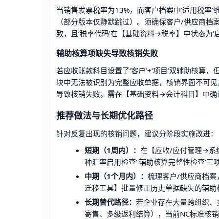
当销售发票税率为13%，而客户档案中‘适用税率’
（部分版本仅静默跳过）。须确保客户/供应商档案
致，且‘税率代码’在【基础资料→税率】中状态为‘启
辅助核算项缺失导致核销失败
若应收账款科目设置了‘客户’+‘项目’双辅助核
块中无法被识别为完整应收单据，核销界面不可见。
导致核销失败。需在【基础资料→会计科目】中确
推荐做法与长期优化路径
针对反复出现的核销问题，建议分阶段实施改进：
短期（1周内）：
在【应收/应付管理→系统
种汇率启用检查’‘辅助核算完整性检查’三
中期（1个月内）：
梳理客户/供应商档案，
迁移工具】批量修正历史单据缺失的辅助
长期替代路径：
若企业存在大量跨组织、
寄售、多级返利结算），当前NC标准核