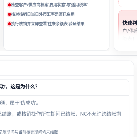
检查客户/供应商档案‘启用状态’与‘适用税率’
核对核销日当日外币汇率是否已启用
快速
执行核销并立即查看‘往来余额表’验证结果
户/供
额表】
额’与
致。
明细
被应收
别；
功’，这是为什么？
额不
生效
证。
，属于‘伪成功’。
’已结账，或核销操作所在期间已结账，NC不允许跨结账期
记账期间与当前核销期间均未结账