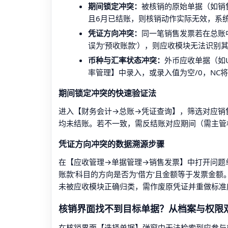
期间锁定冲突：
被核销的原始单据（如销售
且6月已结账，则核销动作实际无效，系
凭证方向冲突：
同一笔销售发票若在总账
误为‘预收账款’），则应收模块无法识别
币种与汇率状态冲突：
外币应收单据（如
率管理】中录入，或录入值为空/0，NC
期间锁定冲突的快速验证法
进入【财务会计→总账→凭证查询】，筛选对应销售
均未结账。若不一致，需反结账对应期间（需主管
凭证方向冲突的数据溯源步骤
在【应收管理→单据管理→销售发票】中打开问题
账款’科目的方向是否为‘借方’且金额等于发票金额
未被应收模块正确归类，需作废原凭证并重做标准
核销界面找不到目标单据？从档案与权限
在核销界面【选择单据】弹窗中无法检索到应参与