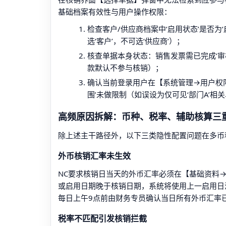
基础档案有效性与用户操作权限：
检查客户/供应商档案中‘启用状态’是否为
选‘客户’，不可选‘供应商’）；
核查单据本身状态：销售发票需已完成‘审核’
款默认不参与核销）；
确认当前登录用户在【系统管理→用户权限
围’未做限制（如误设为仅可见‘部门A’相
高频原因拆解：币种、税率、辅助核算三
除上述主干路径外，以下三类隐性配置问题在多币
外币核销汇率未生效
NC要求核销日当天的外币汇率必须在【基础资料→汇
或启用日期晚于核销日期，系统将使用上一启用日
每日上午9点前由财务专员确认当日所有外币汇率
税率不匹配引发核销拦截