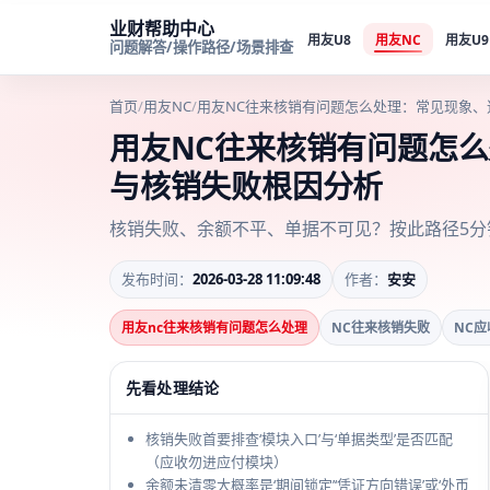
业财帮助中心
用友U8
用友NC
用友U9
问题解答/操作路径/场景排查
首页
/
用友NC
/
用友NC往来核销有问题怎么处理：常见现象
用友NC往来核销有问题怎
与核销失败根因分析
核销失败、余额不平、单据不可见？按此路径5分
发布时间：
2026-03-28 11:09:48
作者：
安安
用友nc往来核销有问题怎么处理
NC往来核销失败
NC
先看处理结论
核销失败首要排查‘模块入口’与‘单据类型’是否匹配
（应收勿进应付模块）
余额未清零大概率是‘期间锁定’‘凭证方向错误’或‘外币