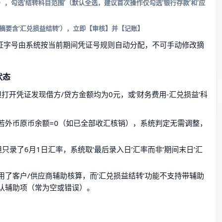
月），勾选‘结转科目范围’（默认全选，建议首次操作仅勾选‘银行存款’和‘应
摘要含‘汇兑损益结转’），立即【审核】并【记账】
，凭证字号由系统按当前期间凭证号规则自动分配，不可手动修改摘
状态
打开凭证发现借方/贷方金额均为0元，或‘财务费用-汇兑损益’科
若外币原币余额=0（如已全部收汇核销），系统判定无需调整，
只录了6月1日汇率，系统取‘最后录入日’汇率而非‘期间末日’汇
用了客户/供应商辅助核算，而‘汇兑损益结转’功能不支持带辅助
认辅助项（常为空或错误）。