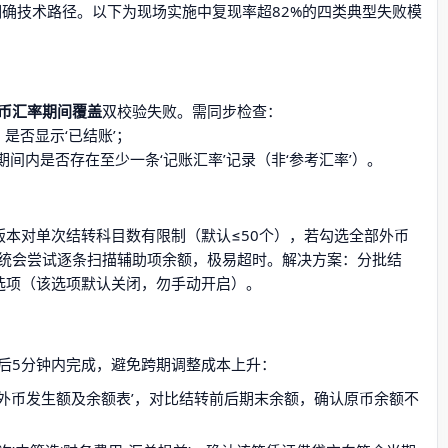
明确技术路径。以下为现场实施中复现率超82%的四类典型失败模
币汇率期间覆盖
双校验失败。需同步检查：
）是否显示‘已结账’；
期间内是否存在至少一条‘记账汇率’记录（非‘参考汇率’）。
0+版本对单次结转科目数有限制（默认≤50个），若勾选全部外币
统会尝试逐条扫描辅助项余额，极易超时。解决方案：分批结
’选项（该选项默认关闭，勿手动开启）。
后5分钟内完成，避免跨期调整成本上升：
→外币发生额及余额表’，对比结转前后期末余额，确认原币余额不