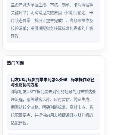
盖资产减少单据生成、审核、制单、卡片清理等
关键环节；明确常见失败原因（如期间锁定、卡
片状态异常、折旧计提未完成）、高频误操作及
校验清单；提供适配财务核算标准化需求的升级
建议。
热门问题
用友U8月底货到票未到怎么处理：标准操作路径
与业财协同方案
详解用友U8中‘货到票未到’业务场景的月末暂估处
理流程，覆盖采购入库、应付暂估、凭证生成、
期间结转全链路。明确判断标准、高频卡点、系
统配置要点，并提供向用友畅捷通好业财升级的
适配建议。