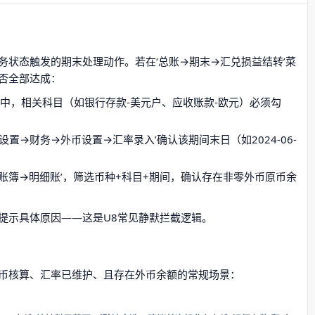
务状态触发的期末处理动作。若在‘总账→期末→汇兑损益结转’菜
否全部达成：
’中，相关科目（如银行存款-美元户、应收账款-欧元）必须勾
设置→财务→外币设置→汇率录入’确认该期间末日（如2024-06-
；
→账簿→明细账’，筛选币种+科目+期间，确认存在非零外币原币余
提示具体原因——这是U8常见静默拦截逻辑。
币核算、汇率已维护、且存在外币余额的常规场景：