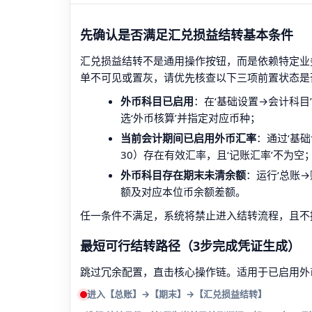
先确认是否满足汇兑损益结转基本条件
汇兑损益结转不是通用操作按钮，而是依赖特定业
单不可见或置灰，请优先核查以下三项前置状态是
外币科目已启用
：在‘基础设置→会计科目
选‘外币核算’并指定对应币种；
当前会计期间已启用外币汇率
：通过‘基础
30）存在有效汇率，且‘记账汇率’不为空
外币科目存在期末未清余额
：运行‘总账
额及对应本位币余额差额。
任一条件不满足，系统将禁止进入结转流程，且不
最短可行结转路径（3步完成凭证生成）
跳过冗余配置，直击核心操作链。适用于已启用外
进入【总账】→【期末】→【汇兑损益结转】