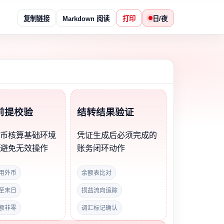
复制链接
Markdown 阅读
打印
日/夜
前提校验
结转结果验证
外币核算基础环境
凭证生成后必须完成的
，避免无效操作
账务闭环动作
用外币
余额表比对
至末日
损益流向追踪
额非零
调汇标记确认