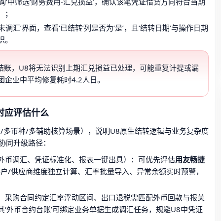
询’中筛选‘财务费用-汇兑损益’，确认该笔凭证借贷方向符合当期
）；
调汇’界面，查看‘已结转’列是否为‘是’，且‘结转日期’与操作日期
识。
结账，U8将无法识别上期汇兑损益已处理，可能重复计提或漏
企业中平均修复耗时4.2人日。
时应评估什么
/多币种/多辅助核算场景），说明U8原生结转逻辑与业务复杂度
协同升级路径：
外币调汇、凭证标准化、报表一键出具）：可优先评估
用友畅捷
客户/供应商维度独立计算、汇率批量导入、异常余额实时预警，
、采购合同约定汇率浮动区间、出口退税需匹配外币回款与报关
其‘外币合约台账’可绑定业务单据生成调汇任务，规避U8中凭证