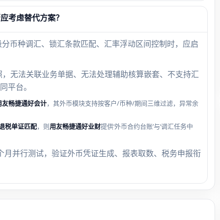
否应考虑替代方案？
级分币种调汇、锁汇条款匹配、汇率浮动区间控制时，应启
照，无法关联业务单据、无法处理辅助核算嵌套、不支持汇
同平台。
用友畅捷通好会计
，其外币模块支持按客户/币种/期间三维过滤，异常余
退税单证匹配
，则
用友畅捷通好业财
提供‘外币合约台账’与‘调汇任务中
个月并行测试，验证外币凭证生成、报表取数、税务申报衔