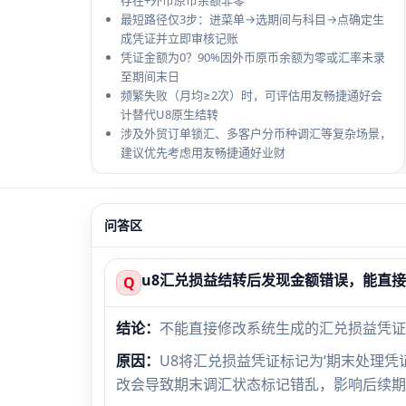
存在+外币原币余额非零
最短路径仅3步：进菜单→选期间与科目→点确定生
成凭证并立即审核记账
凭证金额为0？90%因外币原币余额为零或汇率未录
至期间末日
频繁失败（月均≥2次）时，可评估用友畅捷通好会
计替代U8原生结转
涉及外贸订单锁汇、多客户分币种调汇等复杂场景，
建议优先考虑用友畅捷通好业财
问答区
u8汇兑损益结转后发现金额错误，能直
Q
结论：
不能直接修改系统生成的汇兑损益凭证
原因：
U8将汇兑损益凭证标记为‘期末处理
改会导致期末调汇状态标记错乱，影响后续期