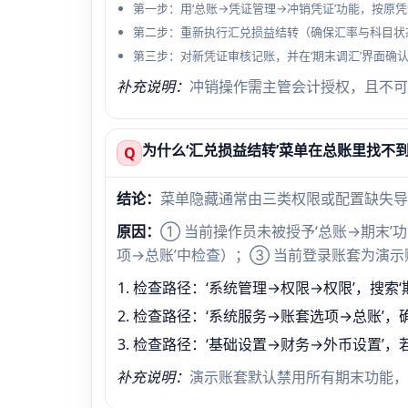
第一步：用‘总账→凭证管理→冲销凭证’功能，按原
第二步：重新执行汇兑损益结转（确保汇率与科目状
第三步：对新凭证审核记账，并在‘期末调汇’界面确认
补充说明：
冲销操作需主管会计授权，且不可
为什么‘汇兑损益结转’菜单在总账里找不
Q
结论：
菜单隐藏通常由三类权限或配置缺失导
原因：
① 当前操作员未被授予‘总账→期末’
项→总账’中检查）；③ 当前登录账套为演
检查路径：‘系统管理→权限→权限’，搜索‘
检查路径：‘系统服务→账套选项→总账’，确
检查路径：‘基础设置→财务→外币设置’
补充说明：
演示账套默认禁用所有期末功能，