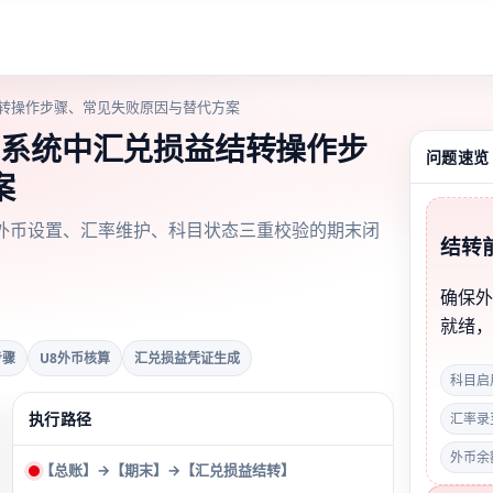
结转操作步骤、常见失败原因与替代方案
8系统中汇兑损益结转操作步
问题速览
案
外币设置、汇率维护、科目状态三重校验的期末闭
结转
确保
就绪
步骤
U8外币核算
汇兑损益凭证生成
科目启
执行路径
汇率录
外币余
【总账】→【期末】→【汇兑损益结转】