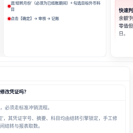
选‘结转月份’（必须为已结账期间）+ 勾选目标外币科
目
快速
余额’
点击【确定】→ 审核 → 记账
零值但
日。
汇率
仅录入
结转6
月1日
接修改凭证吗？
，必须走标准冲销流程。
多科
凭证’，其凭证字号、摘要、科目均由结转引擎锁定，手工修
间结转与报表取数。
一次勾