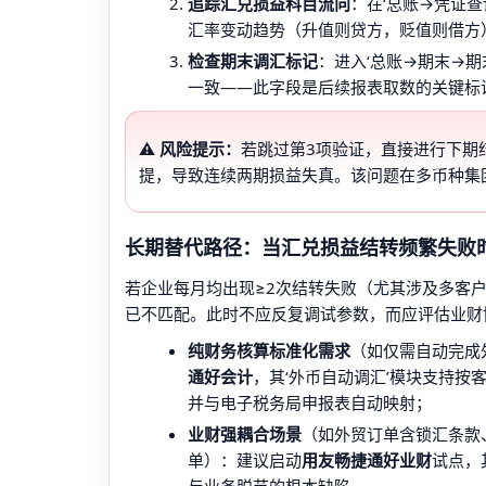
追踪汇兑损益科目流向
：在‘总账→凭证查
汇率变动趋势（升值则贷方，贬值则借方
检查期末调汇标记
：进入‘总账→期末→期末
一致——此字段是后续报表取数的关键标
⚠️ 风险提示：
若跳过第3项验证，直接进行下期
提，导致连续两期损益失真。该问题在多币种集团
长期替代路径：当汇兑损益结转频繁失败
若企业每月均出现≥2次结转失败（尤其涉及多客户
已不匹配。此时不应反复调试参数，而应评估业财
纯财务核算标准化需求
（如仅需自动完成
通好会计
，其‘外币自动调汇’模块支持按
并与电子税务局申报表自动映射；
业财强耦合场景
（如外贸订单含锁汇条款
单）：建议启动
用友畅捷通好业财
试点，