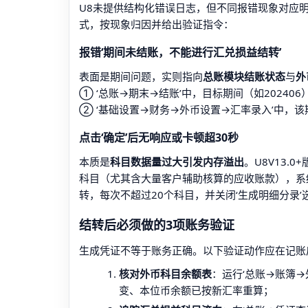
U8未提供结构化错误日志，但不同报错现象对应
式，按现象归因并给出验证指令：
报错‘期间未结账，不能进行汇兑损益结转’
表面是期间问题，实则指向
总账模块结账状态
与
外
① ‘总账→期末→结账’中，目标期间（如202406
② ‘基础设置→财务→外币设置→汇率录入’中，该
点击‘确定’后无响应或卡顿超30秒
本质是
科目数据量过大引发内存溢出
。U8V13.
科目（尤其含大量客户辅助核算的应收账款），系
转，每次不超过20个科目，并关闭‘生成明细分录
结转后必须做的3项账务验证
生成凭证不等于账务正确。以下验证动作应在记账
核对外币科目余额表
：运行‘总账→账簿
变、本位币余额已按新汇率重算；