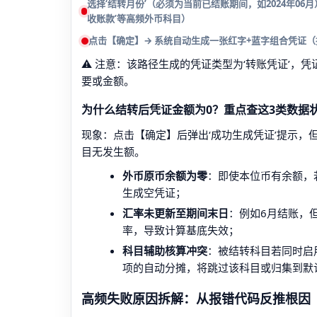
选择‘结转月份’（必须为当前已结账期间，如2024年06
收账款’等高频外币科目）
点击【确定】→ 系统自动生成一张红字+蓝字组合凭证（
⚠️ 注意：该路径生成的凭证类型为‘转账凭证’
要或金额。
为什么结转后凭证金额为0？重点查这3类数据
现象：点击【确定】后弹出‘成功生成凭证’提示，但
目无发生额。
外币原币余额为零
：即使本位币有余额，
生成空凭证；
汇率未更新至期间末日
：例如6月结账，但
率，导致计算基底失效；
科目辅助核算冲突
：被结转科目若同时启
项的自动分摊，将跳过该科目或归集到默
高频失败原因拆解：从报错代码反推根因