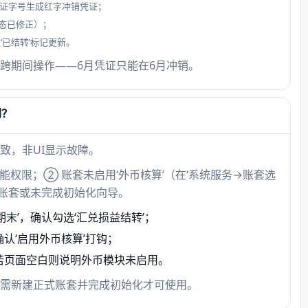
凭证字号生成红字冲销凭证；
目，
态已修正）；
面无
‘已结转’标记更新。
跨期间操作——6月凭证只能在6月冲销。
到？
致，非UI显示故障。
功能权限；② 账套未启用‘外币核算’（在‘系统服务→账套选
示账套或未完成初始化向导。
期末’，确认勾选‘汇兑损益结转’；
认‘启用外币核算’打钩；
，若页面空白则说明外币模块未启用。
需新建正式账套并完成初始化才可使用。