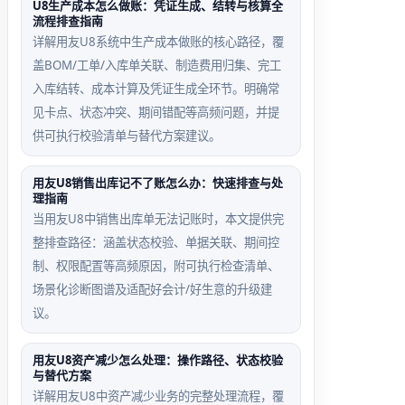
U8生产成本怎么做账：凭证生成、结转与核算全
流程排查指南
详解用友U8系统中生产成本做账的核心路径，覆
盖BOM/工单/入库单关联、制造费用归集、完工
入库结转、成本计算及凭证生成全环节。明确常
见卡点、状态冲突、期间错配等高频问题，并提
供可执行校验清单与替代方案建议。
用友U8销售出库记不了账怎么办：快速排查与处
理指南
当用友U8中销售出库单无法记账时，本文提供完
整排查路径：涵盖状态校验、单据关联、期间控
制、权限配置等高频原因，附可执行检查清单、
场景化诊断图谱及适配好会计/好生意的升级建
议。
用友U8资产减少怎么处理：操作路径、状态校验
与替代方案
详解用友U8中资产减少业务的完整处理流程，覆