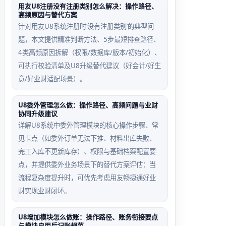
用友U8注册没有注册类别怎么解决：操作路径、
高频原因与替代方案
针对用友U8系统注册时‘没有注册类别’的典型问
题，本文提供精准判断方法、5步最短排查路径、
4类高频原因拆解（权限/数据库/版本/初始化）、
可执行校验清单及U8升级替代建议（好会计/好生
意/好业财适配场景）。
U8委外管理怎么做：操作路径、高频问题与业财
协同升级建议
详解U8系统中委外管理模块的核心操作步骤、常
见卡点（如委外订单无法下推、材料出库失败、
完工入库不更新库存）、权限与基础档案配置要
点，并提供委外业务场景下的替代方案评估：当
流程复杂度提升时，可优先考虑用友畅捷通好业
财实现业财闭环。
U8增加模块怎么做账：操作路径、账务衔接要点
与模块启用后记账规范