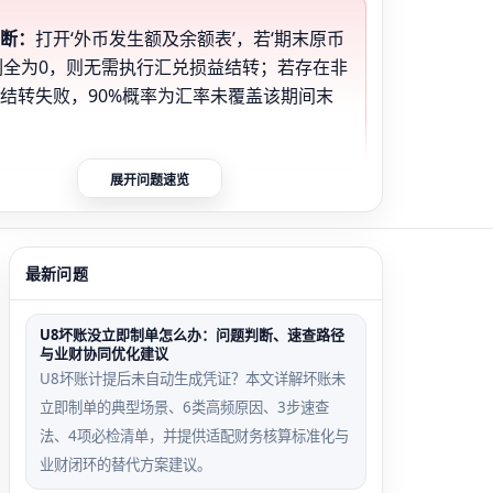
判断：
打开‘外币发生额及余额表’，若‘期末原币
列全为0，则无需执行汇兑损益结转；若存在非
结转失败，90%概率为汇率未覆盖该期间末
展开问题速览
末日缺失触发场景
客户辅助核算误判场景
6月1日汇率，但
应收账款-USD启用客
最新问题
月30日，系统取6
户辅助，结转时跳过该
汇率计算
科目或归集至空辅助项
U8坏账没立即制单怎么办：问题判断、速查路径
与业财协同优化建议
U8坏账计提后未自动生成凭证？本文详解坏账未
立即制单的典型场景、6类高频原因、3步速查
目批量卡顿样本
凭证未审核回退路径
法、4项必检清单，并提供适配财务核算标准化与
业财闭环的替代方案建议。
选87个外币科
结转后未审核，可通