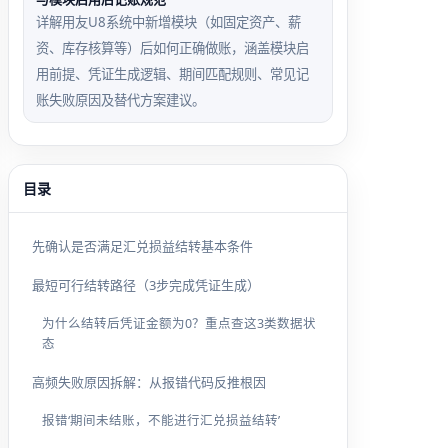
详解用友U8系统中新增模块（如固定资产、薪
资、库存核算等）后如何正确做账，涵盖模块启
用前提、凭证生成逻辑、期间匹配规则、常见记
账失败原因及替代方案建议。
目录
先确认是否满足汇兑损益结转基本条件
最短可行结转路径（3步完成凭证生成）
为什么结转后凭证金额为0？重点查这3类数据状
态
高频失败原因拆解：从报错代码反推根因
报错‘期间未结账，不能进行汇兑损益结转’