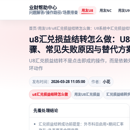
业财帮助中心
用友U8
用友NC
用友U9
问题解答/操作路径/场景排查
首页
/
用友U8
/
u8汇兑损益结转怎么做：U8系统中汇兑损益
u8汇兑损益结转怎么做：U
骤、常见失败原因与替代方
U8汇兑损益结转不是点击即成的操作，而是依赖
环动作
发布时间：
2026-03-28 11:05:00
作者：
小花
u8汇兑损益结转怎么做
用友U8汇兑损益
汇兑损益结转
先看处理结论
汇兑损益结转成功前提是：外币科目启用+期间汇率