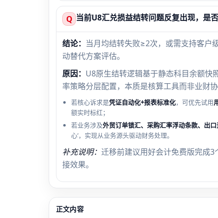
当前U8汇兑损益结转问题反复出现，是
Q
结论：
当月均结转失败≥2次，或需支持客户
动替代方案评估。
原因：
U8原生结转逻辑基于静态科目余额快
率策略分层配置，本质是核算工具而非业财协
若核心诉求是
凭证自动化+报表标准化
，可优先试用
额实时标红；
若业务涉及
外贸订单锁汇、采购汇率浮动条款、出口
心’，实现从业务源头驱动财务处理。
补充说明：
迁移前建议用好会计免费版完成3
接效果。
正文内容