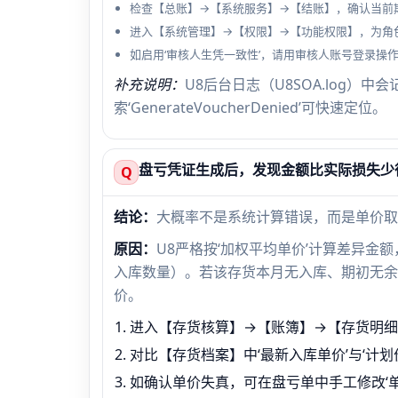
检查【总账】→【系统服务】→【结账】，确认当前期
进入【系统管理】→【权限】→【功能权限】，为角色分
如启用‘审核人生凭一致性’，请用审核人账号登录操
补充说明：
U8后台日志（U8SOA.log）
索‘GenerateVoucherDenied’可快速定位。
盘亏凭证生成后，发现金额比实际损失少
Q
结论：
大概率不是系统计算错误，而是单价取
原因：
U8严格按‘加权平均单价’计算差异金
入库数量）。若该存货本月无入库、期初无余
价。
进入【存货核算】→【账簿】→【存货明细
对比【存货档案】中‘最新入库单价’与‘计划
如确认单价失真，可在盘亏单中手工修改‘