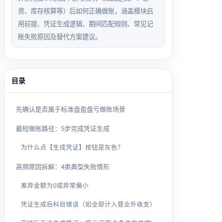
资、库存核算等）后如何正确做账，涵盖模块启
用前提、凭证生成逻辑、期间匹配规则、常见记
账失败原因及替代方案建议。
目录
先确认是否属于标准盘盈盘亏做账场景
最短做账路径：5步完成凭证生成
为什么点【生成凭证】按钮是灰色？
高频原因拆解：4类典型失败情形
差异金额为0或异常偏小
凭证生成后科目错误（如全部计入营业外收支）