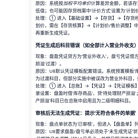
原因：系统按
加权平均单价
计算差异金额，若该存
低值；也可能因存货档案中‘计价方式’设置为‘计划
处理：① 进入【基础设置】→【存货】→【存货档
划价，需在【存货核算】→【计划价/售价调整】中
再重新生成凭证。
凭证生成后科目错误（如全部计入营业外收支
现象：盘盈凭证贷方为‘营业外收入’，盘亏凭证借
损溢’过渡）。
原因：U8默认凭证模板配置错误。系统预置模板‘
为过渡科目，但部分实施中被误改为营业外科目，
处理：① 进入【总账】→【凭证】→【凭证模板】，
录设置：盘盈时借‘库存商品’、贷‘待处理财产损溢’
产损溢’科目已在总账中启用且为二级明细科目。
审核后无法生成凭证：提示‘无符合条件的单据’
现象：盘点单状态为‘已审核’，但进入【盘盈单】
原因：U8要求盘盈/盘亏单必须处于‘未生成凭证