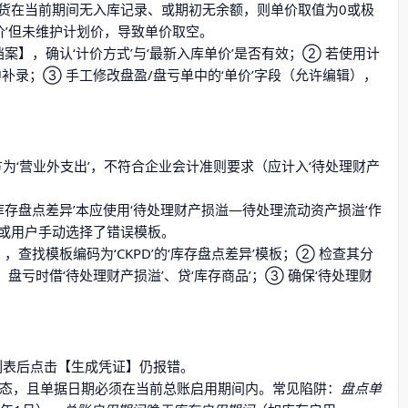
货在当前期间无入库记录、或期初无余额，则单价取值为0或极
价’但未维护计划价，导致单价取空。
案】，确认‘计价方式’与‘最新入库单价’是否有效；② 若使用计
补录；③ 手工修改盘盈/盘亏单中的‘单价’字段（允许编辑），
）
方为‘营业外支出’，不符合企业会计准则要求（应计入‘待处理财产
库存盘点差异’本应使用‘待处理财产损溢—待处理流动资产损溢’作
或用户手动选择了错误模板。
查找模板编码为‘CKPD’的‘库存盘点差异’模板；② 检查其分
；盘亏时借‘待处理财产损溢’、贷‘库存商品’；③ 确保‘待处理财
列表后点击【生成凭证】仍报错。
’状态，且单据日期必须在当前总账启用期间内。常见陷阱：
盘点单