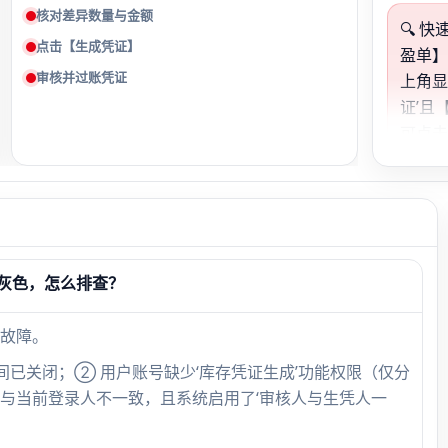
核对差异数量与金额
🔍 
点击【生成凭证】
盈单
审核并过账凭证
上角显
证’且
可点
件；
即检
与当
灰色，怎么排查？
故障。
间已关闭；② 用户账号缺少‘库存凭证生成’功能权限（仅分
人与当前登录人不一致，且系统启用了‘审核人与生凭人一