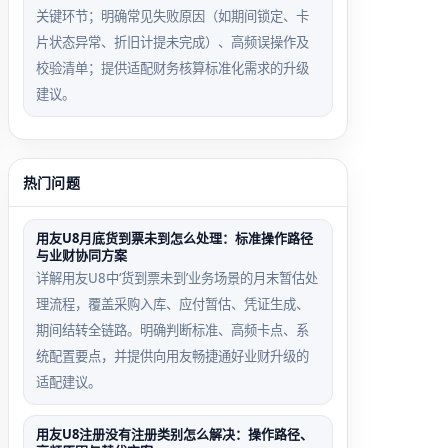
关键环节；明确常见失败原因（如期间锁定、卡
片状态异常、折旧计提未完成）、高频误操作及
校验清单；提供适配财务核算标准化需求的升级
建议。
热门问题
用友U8月底货到票未到怎么处理：标准操作路径
与业财协同方案
详解用友U8中‘货到票未到’业务场景的月末暂估处
理流程，覆盖采购入库、应付暂估、凭证生成、
期间结转全链路。明确判断标准、高频卡点、系
统配置要点，并提供向用友畅捷通好业财升级的
适配建议。
用友U8注册没有注册类别怎么解决：操作路径、