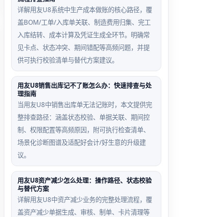
详解用友U8系统中生产成本做账的核心路径，覆
盖BOM/工单/入库单关联、制造费用归集、完工
入库结转、成本计算及凭证生成全环节。明确常
见卡点、状态冲突、期间错配等高频问题，并提
供可执行校验清单与替代方案建议。
用友U8销售出库记不了账怎么办：快速排查与处
理指南
当用友U8中销售出库单无法记账时，本文提供完
整排查路径：涵盖状态校验、单据关联、期间控
制、权限配置等高频原因，附可执行检查清单、
场景化诊断图谱及适配好会计/好生意的升级建
议。
用友U8资产减少怎么处理：操作路径、状态校验
与替代方案
详解用友U8中资产减少业务的完整处理流程，覆
盖资产减少单据生成、审核、制单、卡片清理等