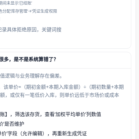
间未显示‘已结账’
配‘库存管理’→‘凭证生成’权限
作
中会记录具体拒绝原因，关键词搜
很多，是不是系统算错了？
值逻辑与业务理解存在偏差。
额，该单价=（期初金额+本期入库金额）÷（期初数量+本期
额，或仅有一笔低价入库，则单价远低于市场价或成本
账】，筛选该存货，查看‘加权平均单价’列数值
价’是否维护
单价’字段（允许编辑），再重新生成凭证