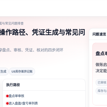
成与常见问题排查
：操作路径、凭证生成与常见问
问题速览
穿盘点、审核、凭证、核对的四步闭环
盘点
做账
决定
证生成
U8库存差异记账
已审核
执行路径
库存与
盘点单审核
进入盘盈/盘亏单列表