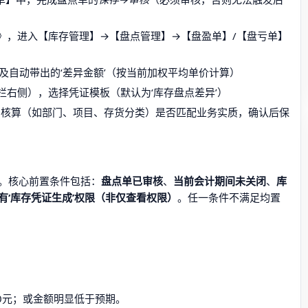
》，进入【库存管理】→【盘点管理】→【盘盈单】/【盘亏单】
量’及自动带出的‘差异金额’（按当前加权平均单价计算）
右侧），选择凭证模板（默认为‘库存盘点差异’）
助核算（如部门、项目、存货分类）是否匹配业务实质，确认后保
。核心前置条件包括：
盘点单已审核
、
当前会计期间未关闭
、
库
有‘库存凭证生成’权限（非仅查看权限）
。任一条件不满足均置
0元；或金额明显低于预期。