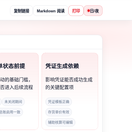
复制链接
Markdown 阅读
打印
日/夜
单状态前提
凭证生成依赖
启动的基础门槛，
影响凭证能否成功生成
能否进入后续流程
的关键配置项
未关闭期间
凭证模板正确
总账启用一致
存货单价有效
辅助核算可编辑