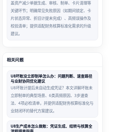
盖资产减少单据生成、审核、制单、卡片清理等
分录
关键环节；明确常见失败原因（如期间锁定、卡
片状态异常、折旧计提未完成）、高频误操作及
校验清单；提供适配财务核算标准化需求的升级
建议。
相关问题
U8坏账没立即制单怎么办：问题判断、速查路径
与业财协同优化建议
U8坏账计提后未自动生成凭证？本文详解坏账未
立即制单的典型场景、6类高频原因、3步速查
法、4项必检清单，并提供适配财务核算标准化与
业财闭环的替代方案建议。
U8生产成本怎么做账：凭证生成、结转与核算全
流程排查指南