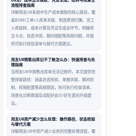
U8生产成本怎么做账：凭证生成、结转与核算全
单生成
流程排查指南
详解用友U8系统中生产成本做账的核心路径，覆
盖BOM/工单/入库单关联、制造费用归集、完工
入库结转、成本计算及凭证生成全环节。明确常
单价取空
凭证模板
见卡点、状态冲突、期间错配等高频问题，并提
异常样本
误选回退
供可执行校验清单与替代方案建议。
路径
新存货首
用友U8销售出库记不了账怎么办：快速排查与处
次启用，
误选‘营
理指南
未做期初
业外收
当用友U8中销售出库单无法记账时，本文提供完
入库，加
支’模板
整排查路径：涵盖状态校验、单据关联、期间控
权平均单
生成凭证
制、权限配置等高频原因，附可执行检查清单、
价为0，
后，需删
场景化诊断图谱及适配好会计/好生意的升级建
盘盈100
除凭证→
议。
件差异金
重置模板
额=0
→重新生
用友U8资产减少怎么处理：操作路径、状态校验
与替代方案
成，不可
详解用友U8中资产减少业务的完整处理流程，覆
直接修改