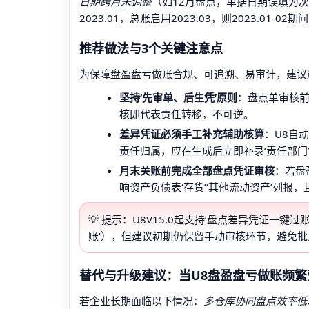
日期跨月未调整
（如12月盘点，单据日期误填为次
2023.01，总账启用2023.03，则2023.01-
推荐做法与3个关键注意点
为保障盘盈盘亏做账合规、可追溯、易审计，建议
坚持‘先审单、后生凭’原则
：盘点单审核
核即代表责任转移，不可逆。
差异凭证必须手工补充辅助核算
：U8自
责任归属，应在生成后立即补录‘责任部门
月末关账前完成全部盘点凭证审核
：若盘
响资产负债表‘存货’‘其他流动资产’列报
💡 提示：U8V15.0起支持‘盘点差异凭证一
账’），但建议初期仍保留手动审核环节，避免
替代与升级建议：当U8盘盈盘亏做账频繁
若企业长期面临以下情况：
多仓库协同盘点效率低