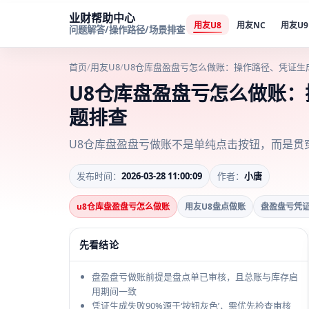
业财帮助中心
用友U8
用友NC
用友U9
问题解答/操作路径/场景排查
首页
/
用友U8
/
U8仓库盘盈盘亏怎么做账：操作路径、凭证生
U8仓库盘盈盘亏怎么做账
题排查
U8仓库盘盈盘亏做账不是单纯点击按钮，而是贯
发布时间：
2026-03-28 11:00:09
作者：
小唐
u8仓库盘盈盘亏怎么做账
用友U8盘点做账
盘盈盘亏凭
先看结论
盘盈盘亏做账前提是盘点单已审核，且总账与库存启
用期间一致
凭证生成失败90%源于‘按钮灰色’，需优先检查审核