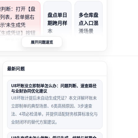
快速判断：打开【盘
盘点单日
多仓库盘
】列表，若单据右
期跨月样
点入口混
示‘未生成凭
本
淆场景
【生成凭证】按钮
击，即满足基本条
展开问题速览
12月盘
在【仓库
若按钮灰色，请立
点，单据
管理】
查盘点单审核状态
日期误填
→【盘点
前会计期间。
最新问题
为
单】误操
2024.01.
作，未走
05，导
【库存管
U8坏账没立即制单怎么办：问题判断、速查路径
与业财协同优化建议
致无法生
理】
U8坏账计提后未自动生成凭证？本文详解坏账未
成
→【盘点
立即制单的典型场景、6类高频原因、3步速查
2023.12
管理】主
法、4项必检清单，并提供适配财务核算标准化与
凭证
路径，单
业财闭环的替代方案建议。
据不触发
盘盈盘亏