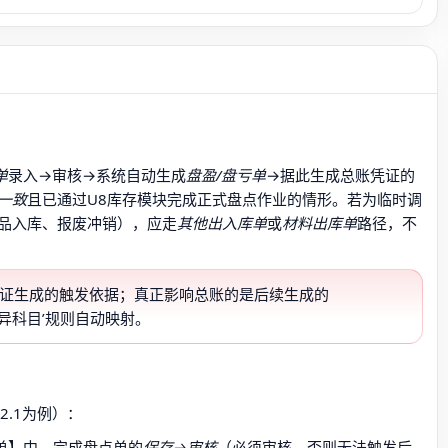
单
录入→审核→系统自动生成
盘盈/盘亏单
→据此生成总账凭证的
一致
且已通过U8库存模块完成正式盘点作业的情形。若为临时调
品入库、报废冲销），应走
其他出入库单
或
材料出库单
路径，不
凭证生成的触发依据；真正影响总账的是后续生成的
异科目’规则自动映射。
.1为例）：
单】中，完成盘点单的
保存→审核
（必须审核，否则无法触发后