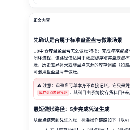
正文内容
先确认是否属于标准盘盈盘亏做账场景
U8中‘仓库盘盈盘亏怎么做账’特指：完成
库存盘点
闭环流程。该路径仅适用于
账面结存与实盘数量不
账、历史差异补录或非盘点来源的库存调整（如赠
可混用盘盈盘亏单做账。
⚠️ 注意：盘盈盘亏单本身不直接记账，它只是
，其科目由系统按‘存货科目+差
库存盘点差异凭证
最短做账路径：5步完成凭证生成
从盘点结束到凭证入账，标准操作链路如下（以V12
在【库存管理】→【盘点管理】→【盘点