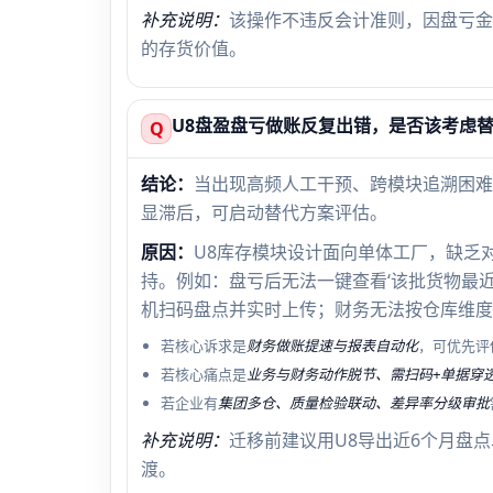
补充说明：
该操作不违反会计准则，因盘亏金
的存货价值。
U8盘盈盘亏做账反复出错，是否该考虑
Q
结论：
当出现高频人工干预、跨模块追溯困难
显滞后，可启动替代方案评估。
原因：
U8库存模块设计面向单体工厂，缺乏
持。例如：盘亏后无法一键查看‘该批货物最
机扫码盘点并实时上传；财务无法按仓库维度自
若核心诉求是
财务做账提速与报表自动化
，可优先评
若核心痛点是
业务与财务动作脱节、需扫码+单据穿
若企业有
集团多仓、质量检验联动、差异率分级审批
补充说明：
迁移前建议用U8导出近6个月盘
渡。