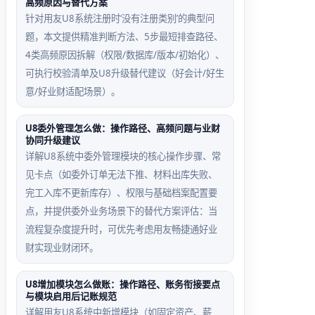
高频原因与替代方案
针对用友U8系统注册时‘没有注册类别’的典型问
题，本文提供精准判断方法、5步最短排查路径、
4类高频原因拆解（权限/数据库/版本/初始化）、
可执行校验清单及U8升级替代建议（好会计/好生
意/好业财适配场景）。
U8委外管理怎么做：操作路径、高频问题与业财
协同升级建议
详解U8系统中委外管理模块的核心操作步骤、常
见卡点（如委外订单无法下推、材料出库失败、
完工入库不更新库存）、权限与基础档案配置要
点，并提供委外业务场景下的替代方案评估：当
流程复杂度提升时，可优先考虑用友畅捷通好业
财实现业财闭环。
U8增加模块怎么做账：操作路径、账务衔接要点
与模块启用后记账规范
详解用友U8系统中新增模块（如固定资产、薪