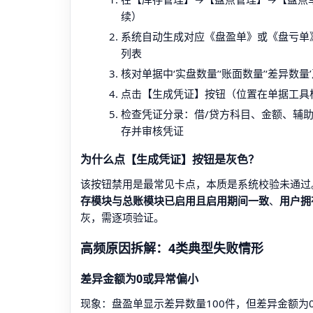
续）
系统自动生成对应《盘盈单》或《盘亏单
列表
核对单据中‘实盘数量’‘账面数量’‘差异数
点击【生成凭证】按钮（位置在单据工具栏
检查凭证分录：借/贷方科目、金额、辅
存并审核凭证
为什么点【生成凭证】按钮是灰色？
该按钮禁用是最常见卡点，本质是系统校验未通过
存模块与总账模块已启用且启用期间一致
、
用户拥
灰，需逐项验证。
高频原因拆解：4类典型失败情形
差异金额为0或异常偏小
现象：盘盈单显示差异数量100件，但差异金额为