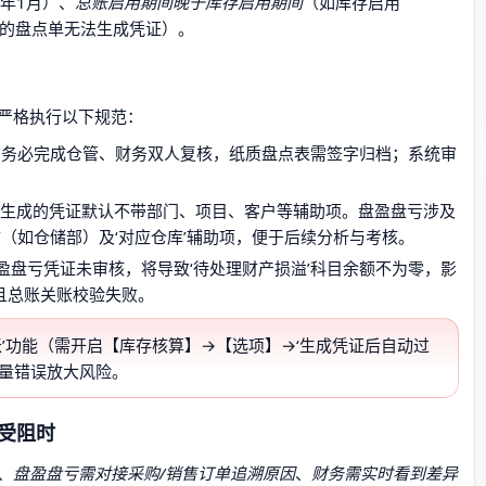
年1月）、
总账启用期间晚于库存启用期间
（如库存启用
02期间的盘点单无法生成凭证）。
严格执行以下规范：
前务必完成仓管、财务双人复核，纸质盘点表需签字归档；系统审
动生成的凭证默认不带部门、项目、客户等辅助项。盘盈盘亏涉及
’（如仓储部）及‘对应仓库’辅助项，便于后续分析与考核。
盈盘亏凭证未审核，将导致‘待处理财产损溢’科目余额不为零，影
，且总账关账校验失败。
键过账’功能（需开启【库存核算】→【选项】→‘生成凭证后自动过
批量错误放大风险。
受阻时
、
盘盈盘亏需对接采购/销售订单追溯原因
、
财务需实时看到差异