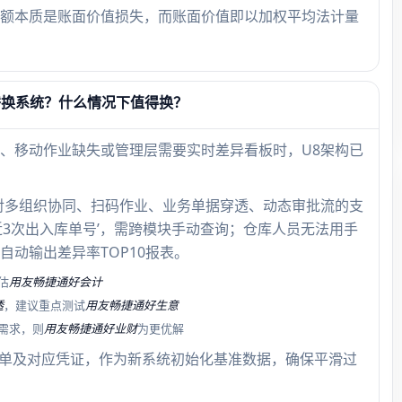
额本质是账面价值损失，而账面价值即以加权平均法计量
替换系统？什么情况下值得换？
、移动作业缺失或管理层需要实时差异看板时，U8架构已
对多组织协同、扫码作业、业务单据穿透、动态审批流的支
近3次出入库单号’，需跨模块手动查询；仓库人员无法用手
动输出差异率TOP10报表。
估
用友畅捷通好会计
透
，建议重点测试
用友畅捷通好生意
需求，则
用友畅捷通好业财
为更优解
点单及对应凭证，作为新系统初始化基准数据，确保平滑过