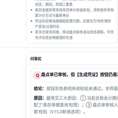
状态、期间、权限三要素
差异金额异常多因存货单价取值失效，须核查存货档
案计价方式与最新单价
凭证科目错误属模板配置问题，应复位为‘待处理财
产损溢’过渡科目
若多仓库协同难、移动盘点缺失或业财追溯弱，可优
先评估用友畅捷通好生意
问答区
盘点单已审核，但【生成凭证】按钮仍是
Q
结论：
按钮灰色表明系统校验未通过，非界面
原因：
最常见三大原因：① 当前总账会计期
配了‘库存单据查询’权限）；③ 盘点单审核
致’校验（V15.0新增选项）。