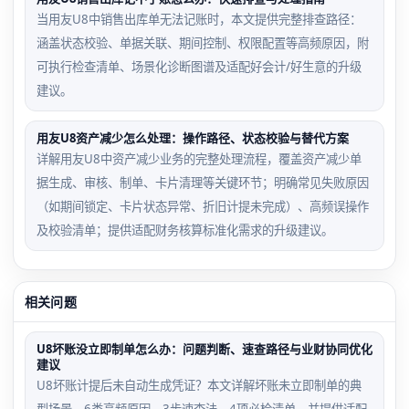
当用友U8中销售出库单无法记账时，本文提供完整排查路径：
涵盖状态校验、单据关联、期间控制、权限配置等高频原因，附
可执行检查清单、场景化诊断图谱及适配好会计/好生意的升级
建议。
用友U8资产减少怎么处理：操作路径、状态校验与替代方案
详解用友U8中资产减少业务的完整处理流程，覆盖资产减少单
据生成、审核、制单、卡片清理等关键环节；明确常见失败原因
（如期间锁定、卡片状态异常、折旧计提未完成）、高频误操作
及校验清单；提供适配财务核算标准化需求的升级建议。
相关问题
U8坏账没立即制单怎么办：问题判断、速查路径与业财协同优化
建议
U8坏账计提后未自动生成凭证？本文详解坏账未立即制单的典
型场景、6类高频原因、3步速查法、4项必检清单，并提供适配