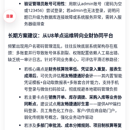
验证管理员账号可用性
：用默认admin账号（密码为空
或123456）尝试登录；若admin也无法登录，说明问
题已升级为数据库连接故障或系统服务异常，需转入服
目录
务器级排查
长期方案建议：从U8单点运维转向业财协同平台
频繁出现用户名密码管理混乱，往往反映底层系统架构存在瓶
颈：多账套并行导致账号体系割裂、权限配置依赖人工易出错、
缺乏统一审计日志。针对不同业务重心，可评估平滑迁移路径：
若核心痛点是
财务核算效率低、凭证录入重复、报表生
成滞后
，可优先评估
用友畅捷通好会计
——其内置‘智能
凭证模板+自动取数报表+多账套合并’能力，支持手机
号登录与微信扫码验证，彻底规避本地密码管理负担
若主要卡点在
销售开单、库存调拨、采购入库等业务协
同断点
，建议试点
用友畅捷通好生意
——提供APP端扫
码登录、员工角色化工作台、客户/供应商自助门户，
弱化传统账号概念，强化业务动作驱动
若涉及
多部门审批流、成本分摊规则、项目制核算等复