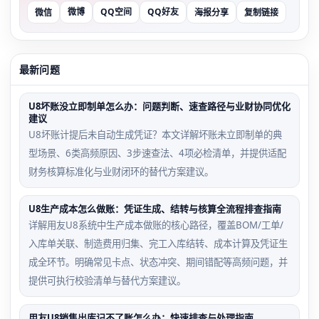
微博
QQ空间
QQ好友
微信
海报分享
复制链接
最新问题
U8坏账没立即制单怎么办：问题判断、速查路径与业财协同优化
建议
U8坏账计提后未自动生成凭证？本文详解坏账未立即制单的典
型场景、6类高频原因、3步速查法、4项必检清单，并提供适配
财务核算标准化与业财闭环的替代方案建议。
U8生产成本怎么做账：凭证生成、结转与核算全流程排查指南
详解用友U8系统中生产成本做账的核心路径，覆盖BOM/工单/
入库单关联、制造费用归集、完工入库结转、成本计算及凭证生
成全环节。明确常见卡点、状态冲突、期间错配等高频问题，并
提供可执行校验清单与替代方案建议。
用友U8销售出库记不了账怎么办：快速排查与处理指南