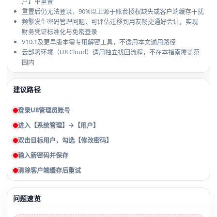
户】中重置
重置后仍无法登录，90%以上源于账套授权缺失或客户端缓存干扰
频繁发生密码管理问题，可评估迁移到用友畅捷通好会计，实现
财务凭证标准化与免密登录
V10.1及更早版本需专用解密工具，不适用本文通用路径
云部署环境（U8 Cloud）适用独立找回流程，不在本指南覆盖范
围内
建议路径
登录U8管理员账号
进入【系统管理】→【用户】
双击目标用户，勾选【修改密码】
输入新密码并保存
清除客户端缓存后重试
问题速览