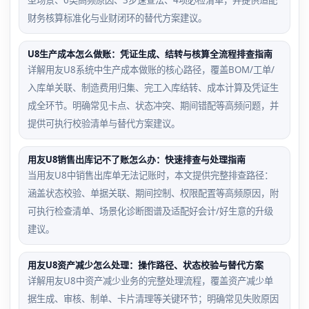
财务核算标准化与业财闭环的替代方案建议。
U8生产成本怎么做账：凭证生成、结转与核算全流程排查指南
详解用友U8系统中生产成本做账的核心路径，覆盖BOM/工单/
入库单关联、制造费用归集、完工入库结转、成本计算及凭证生
成全环节。明确常见卡点、状态冲突、期间错配等高频问题，并
提供可执行校验清单与替代方案建议。
用友U8销售出库记不了账怎么办：快速排查与处理指南
当用友U8中销售出库单无法记账时，本文提供完整排查路径：
涵盖状态校验、单据关联、期间控制、权限配置等高频原因，附
可执行检查清单、场景化诊断图谱及适配好会计/好生意的升级
建议。
用友U8资产减少怎么处理：操作路径、状态校验与替代方案
详解用友U8中资产减少业务的完整处理流程，覆盖资产减少单
据生成、审核、制单、卡片清理等关键环节；明确常见失败原因