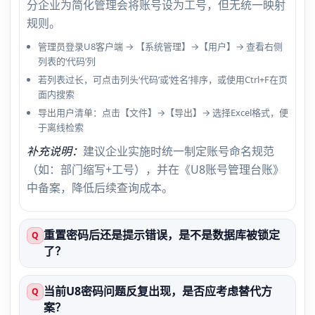
分企业为简化管理会将账号设为工号，但无统一映射
规则。
管理员登录U8客户端 → 【系统管理】→【用户】→ 查看右侧
列表的‘代码’列
若列表过长，可点击列头‘代码’或‘姓名’排序，或使用Ctrl+F在页
面内搜索
导出用户清单：点击【文件】→【导出】→ 选择Excel格式，便
于离线检索
补充说明：
建议企业实施时统一制定账号命名规范
（如：部门缩写+工号），并在《U8账号管理台账》
中备案，降低后续查询成本。
重置密码后还是提示错误，是不是数据库被锁定
Q
了？
当前U8密码问题反复出现，是否应考虑替代方
Q
案？