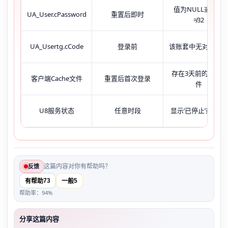
值为NULL或长度
UA_User.cPassword
重置后即时
≠32
UA_Usertg.cCode
登录前
该账套中无对应记
存在3天前的.dat文
客户端Cache文件
重置后首次登录
件
U8服务状态
任意时段
显示‘已停止’或‘暂停’
这篇内容对你有帮助吗？
反馈
73
5
有帮助
一般
帮助率：94%
分享这篇内容