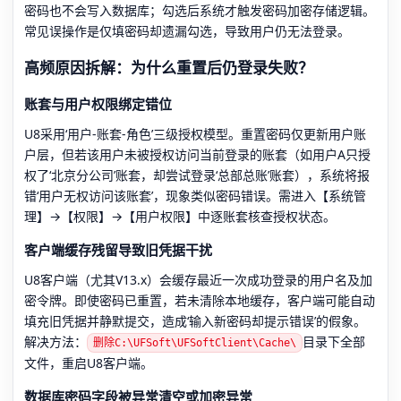
密码也不会写入数据库；勾选后系统才触发密码加密存储逻辑。
常见误操作是仅填密码却遗漏勾选，导致用户仍无法登录。
高频原因拆解：为什么重置后仍登录失败？
账套与用户权限绑定错位
U8采用‘用户-账套-角色’三级授权模型。重置密码仅更新用户账
户层，但若该用户未被授权访问当前登录的账套（如用户A只授
权了‘北京分公司’账套，却尝试登录‘总部总账’账套），系统将报
错‘用户无权访问该账套’，现象类似密码错误。需进入【系统管
理】→【权限】→【用户权限】中逐账套核查授权状态。
客户端缓存残留导致旧凭据干扰
U8客户端（尤其V13.x）会缓存最近一次成功登录的用户名及加
密令牌。即使密码已重置，若未清除本地缓存，客户端可能自动
填充旧凭据并静默提交，造成‘输入新密码却提示错误’的假象。
解决方法：
目录下全部
删除C:\UFSoft\UFSoftClient\Cache\
文件，重启U8客户端。
数据库密码字段被异常清空或加密异常