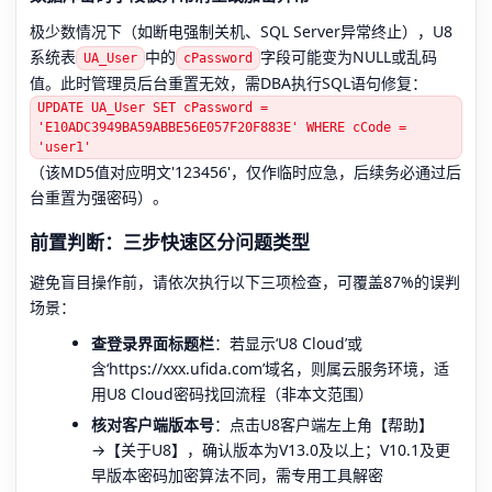
极少数情况下（如断电强制关机、SQL Server异常终止），U8
系统表
中的
字段可能变为NULL或乱码
UA_User
cPassword
值。此时管理员后台重置无效，需DBA执行SQL语句修复：
UPDATE UA_User SET cPassword =
'E10ADC3949BA59ABBE56E057F20F883E' WHERE cCode =
'user1'
（该MD5值对应明文'123456'，仅作临时应急，后续务必通过后
台重置为强密码）。
前置判断：三步快速区分问题类型
避免盲目操作前，请依次执行以下三项检查，可覆盖87%的误判
场景：
查登录界面标题栏
：若显示‘U8 Cloud’或
含‘https://xxx.ufida.com’域名，则属云服务环境，适
用U8 Cloud密码找回流程（非本文范围）
核对客户端版本号
：点击U8客户端左上角【帮助】
→【关于U8】，确认版本为V13.0及以上；V10.1及更
早版本密码加密算法不同，需专用工具解密