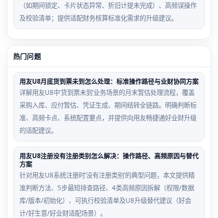
（如期间锁定、卡片状态异常、折旧计提未完成）、高频误操作
及校验清单；提供适配财务核算标准化需求的升级建议。
热门问题
用友U8月底货到票未到怎么处理：标准操作路径与业财协同方案
详解用友U8中‘货到票未到’业务场景的月末暂估处理流程，覆盖
采购入库、应付暂估、凭证生成、期间结转全链路。明确判断标
准、高频卡点、系统配置要点，并提供向用友畅捷通好业财升级
的适配建议。
用友U8注册没有注册类别怎么解决：操作路径、高频原因与替代
方案
针对用友U8系统注册时‘没有注册类别’的典型问题，本文提供精
准判断方法、5步最短排查路径、4类高频原因拆解（权限/数据
库/版本/初始化）、可执行校验清单及U8升级替代建议（好会
计/好生意/好业财适配场景）。