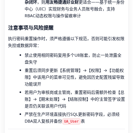
杂闭环
，则
用友畅捷通好业财
更适合——基于统一身份
中心（UIC）实现财务与业务人员账号融合，支持
RBAC动态权限与操作留痕审计
注意事项与风险提醒
执行密码重置操作时，须严格遵循以下规范，否则可能引发权限
失控或数据异常：
禁止使用相同密码复用多个U8账套，防止一处泄露全
盘失守
重置后须同步更新【系统管理】→【权限】→【功能权
限】中该用户的菜单可见性，避免因历史配置残留导致
功能误开
若用户为审核岗或主管岗，重置密码后需额外检查【总
账】→【期末处理】→【结账控制】中的‘主管签字’设置
是否仍关联该用户代码
严禁在生产环境直接执行SQL更新密码字段，必须经
DBA双人复核并备份
表
UA_User