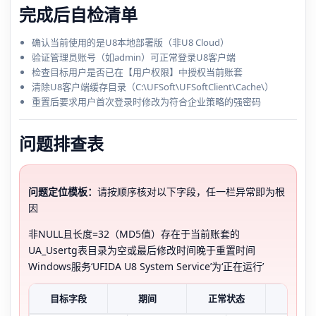
完成后自检清单
确认当前使用的是U8本地部署版（非U8 Cloud）
验证管理员账号（如admin）可正常登录U8客户端
检查目标用户是否已在【用户权限】中授权当前账套
清除U8客户端缓存目录（C:\UFSoft\UFSoftClient\Cache\）
重置后要求用户首次登录时修改为符合企业策略的强密码
问题排查表
问题定位模板：
请按顺序核对以下字段，任一栏异常即为根
因
非NULL且长度=32（MD5值）存在于当前账套的
UA_Usertg表目录为空或最后修改时间晚于重置时间
Windows服务‘UFIDA U8 System Service’为‘正在运行’
目标字段
期间
正常状态
异常现