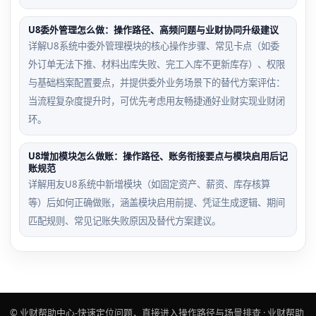
U8委外管理怎么做：操作路径、高频问题与业财协同升级建议
详解U8系统中委外管理模块的核心操作步骤、常见卡点（如委
外订单无法下推、材料出库失败、完工入库不更新库存）、权限
与基础档案配置要点，并提供委外业务场景下的替代方案评估：
当流程复杂度提升时，可优先考虑用友畅捷通好业财实现业财闭
环。
U8增加模块怎么做账：操作路径、账务衔接要点与模块启用后记
账规范
详解用友U8系统中新增模块（如固定资产、薪资、库存核算
等）后如何正确做账，涵盖模块启用前提、凭证生成逻辑、期间
匹配规则、常见记账失败原因及替代方案建议。
© 业财帮助中心-快速定位问题，直接进入操作路径与场景排查 · 业财帮助