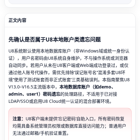
正文内容
先确认是否属于U8本地账户类遗忘问题
U8系统默认使用本地数据库账户（非Windows域或统一身份认
证），用户名密码由U8系统自身维护，不与操作系统或浏览器
自动同步。若用户从未在U8客户端或Web端成功登录过，或仅
通过他人账号代操作，需优先排除‘误记账号名’‘混淆多套U8环
境’‘使用了测试账套而非正式账套’三类基础误判。本指南聚焦U8
V13.0–V16.5主流版本中，
本地数据库账户（如demo、
admin、user1）密码遗忘
的处理路径，不适用于已对接
LDAP/SSO或启用U8 Cloud统一认证的混合部署环境。
注意：
U8客户端未提供‘忘记密码’自助入口，所有密码恢复
均需具备系统管理员权限或数据库直接访问能力；普通用户
无法通过邮箱/手机验证重置。