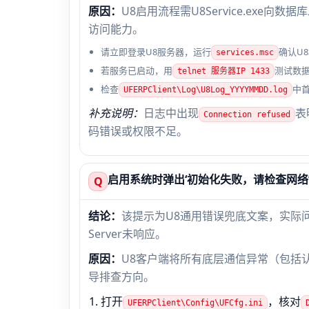
原因：
U8启用流程需U8Service.ex
访问能力。
请立即登录U8服务器，运行
确认U8S
services.msc
若服务已启动，用
测试数
telnet 服务器IP 1433
检查
中
UFERPClient\Log\U8Log_YYYYMMDD.log
补充说明：
日志中出现
表
Connection refused
码错误或权限不足。
启用系统时弹出‘初始化失败，请检查网络
Q
结论：
该提示为U8通用错误兜底文案，实际问
Server未响应。
原因：
U8客户端将所有底层通信异常（包括
导排查方向。
打开
，核对
UFERPClient\Config\UFCfg.ini