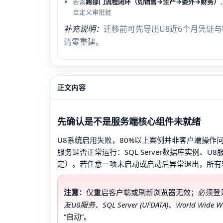
若需
跨部门流程闭环（如销售→生产→委外→财务）
自定义审批链
补充说明：
迁移前可先导出U8近6个月凭证
清零重建。
正文内容
先确认是不是服务端核心组件未就绪
U8系统启用失败，80%以上案例并非客户端操
服务是否正常运行：SQL Server数据库实例、U8服务
定）。若任意一项未启动或启动后异常退出，所有
注意：
仅重启客户端或刷新浏览器无效；必须登
友U8服务
、
SQL Server (UFDATA)
、
World Wide We
“自动”。