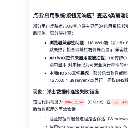
点击‘启用系统’按钮无响应？查这3类前端
部分用户反映点击U8客户端主界面的‘启用系统’
断现象，需分层排查：
浏览器兼容性问题
：U8 Web端（如U8+ C
默失败；检查地址栏右侧是否显示“兼容性
ActiveX控件未启用或被拦截
：U8传统C
别中启用“对未标记为可安全执行脚本的Act
本地HOSTS文件篡改
：部分杀毒软件或网
127.0.0.1 u8server.xxx等行，
现象：弹出‘数据库连接失败’错误
错误代码常见为
（Oracle）或
ORA-12154
SQL Ser
后台数据库的有效会话。
验证数据库服务进程是否存活（Windows
使用SQL Server Management Stu