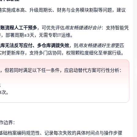
伴随实施成本高、升级周期长、财务与业务模块割裂等问题，建议
结账流程人工干预多
，可优先评估
用友畅捷通好会计
：支持智能凭
，部署周期≤3天，无需专职IT运维。
入库无法反写应付、多仓库调拨失效
，则
用友畅捷通好生意
更匹
实时更新库存，支持多门店协同，权限颗粒度细化至单据行级。
由，但若同时满足以下任一条件，应启动替代方案可行性分析：
；
3次。
作边界：
基础档案编码规范性、记录每次失败的具体时间点与操作步骤