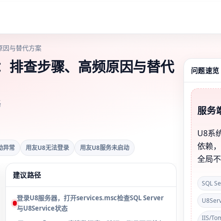
原因与替代方案
办：排查步骤、高频原因与替代
问题速览
略
服务
U8系
依赖
动异常
用友U8无法登录
用友U8服务未启动
全局
建议路径
SQL 
登录U8服务器，打开services.msc检查SQL Server
U8Ser
与U8Service状态
IIS/T