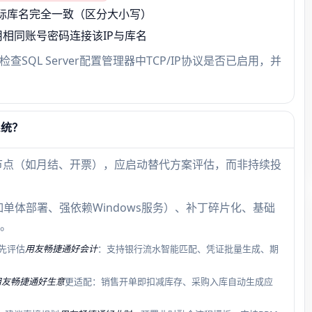
r中实际库名完全一致（区分大小写）
io尝试用相同账号密码连接该IP与库名
查SQL Server配置管理器中TCP/IP协议是否已启用，并
系统？
节点（如月结、开票），应启动替代方案评估，而非持续投
单体部署、强依赖Windows服务）、补丁碎片化、基础
。
先评估
用友畅捷通好会计
：支持银行流水智能匹配、凭证批量生成、期
用友畅捷通好生意
更适配：销售开单即扣减库存、采购入库自动生成应