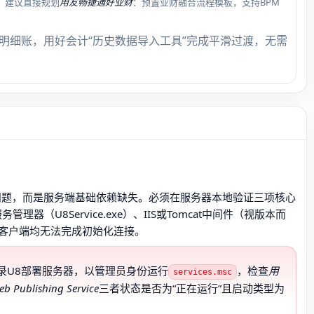
，建议直接规划
用友畅捷通好业财
：预置业财融合流程模板，支持BPM
与明细账，用好会计“历史数据导入工具”完成平滑过渡，无需
作问题，而是服务端基础依赖缺失。必须在服务器本地验证三项核心
管理器（U8Service.exe）、IIS或Tomcat中间件（视版本而
客户端均无法完成初始化连接。
录U8部署服务器，以管理员身份运行
，检查
用
services.msc
b Publishing Service
三者状态是否为“正在运行”且启动类型为