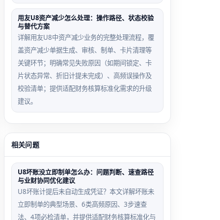
用友U8资产减少怎么处理：操作路径、状态校验
与替代方案
详解用友U8中资产减少业务的完整处理流程，覆
盖资产减少单据生成、审核、制单、卡片清理等
关键环节；明确常见失败原因（如期间锁定、卡
片状态异常、折旧计提未完成）、高频误操作及
校验清单；提供适配财务核算标准化需求的升级
建议。
相关问题
U8坏账没立即制单怎么办：问题判断、速查路径
与业财协同优化建议
U8坏账计提后未自动生成凭证？本文详解坏账未
立即制单的典型场景、6类高频原因、3步速查
法、4项必检清单，并提供适配财务核算标准化与