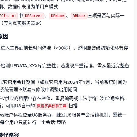
期、数据库未设为单用户模式
中
、
、
三项是否与实际一
FCfg.ini
DBServer
DBName
DBUser
st（应为真实服务器IP）
原因
进入主界面前长时间停滞（>90秒），说明账套级初始化环节存
检测UFDATA_XXX库完整性；若发现严重错误，需从最近完整备
账套启用会计期间（如账套启用为2024年1月，当前系统时间为
U8系统管理→账套→修改中调整启用期间
户/供应商档案中存在空值、重复编码或非法字符（如全角空格、
断；可用U8自带的
扫描
数据字典校验工具
ows账户远程登录U8服务器，触发U8服务单会话锁机制；需统一
每个用户只能进行一个会话”策略
替代路径