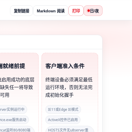
复制链接
Markdown 阅读
打印
日/夜
端就绪前提
客户端准入条件
统启用成功的底层
终端设备必须满足最低
，缺失任一将导致
运行环境，否则无法完
不可用
成初始化握手
Server实例运行中
IE11或Edge IE模式
vice.exe服务启动
ActiveX控件已启用
omcat监听80/8080端
HOSTS文件无u8server重