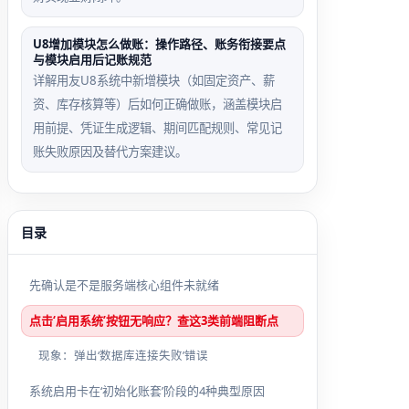
U8增加模块怎么做账：操作路径、账务衔接要点
与模块启用后记账规范
详解用友U8系统中新增模块（如固定资产、薪
资、库存核算等）后如何正确做账，涵盖模块启
用前提、凭证生成逻辑、期间匹配规则、常见记
账失败原因及替代方案建议。
目录
先确认是不是服务端核心组件未就绪
点击‘启用系统’按钮无响应？查这3类前端阻断点
现象：弹出‘数据库连接失败’错误
系统启用卡在‘初始化账套’阶段的4种典型原因