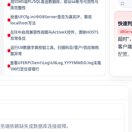
用SSMS或PL/SQL直连数据库，验证sa账号可用性与
口
库完整性
检查UFCfg.ini中DBServer是否为真实IP，禁用
localhost写法
快速
在IE中启用兼容性视图与ActiveX控件，清除HOSTS
U8Ser
异常条目
超时”
客户
运行U8数据字典校验工具，扫描科目/客户/供应商档
案异常
配置
查看UFERPClient\Log\U8Log_YYYYMMDD.log末尾
100行定位首错行
账套
账套启
月，
202
始化
服务端依赖缺失或数据库连接故障。