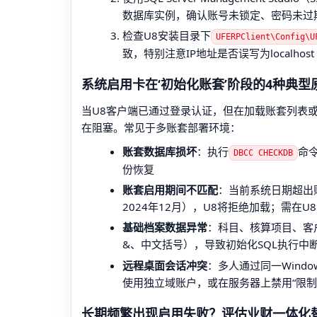
数据库实例，确认账号未锁定、密码未过
检查U8安装目录下
UFERPClient\Config\U
致，特别注意IP地址是否误写为localho
系统启用卡在‘初始化账套’阶段的4种典型
当U8客户端已通过登录认证，但在加载账套列表或
在阻塞。常见于多账套部署环境：
账套数据库损坏
：执行
命令
DBCC CHECKDB
份恢复
账套启用期间不匹配
：当前系统日期超出
2024年12月），U8将拒绝加载；需在
基础档案数据异常
：科目、核算项目、客
&、中文括号），导致初始化SQL执行中
远程桌面会话冲突
：多人通过同一Wind
使用独立域账户，或在服务器上禁用“限制
长期频繁出现启用失败？评估业财一体化