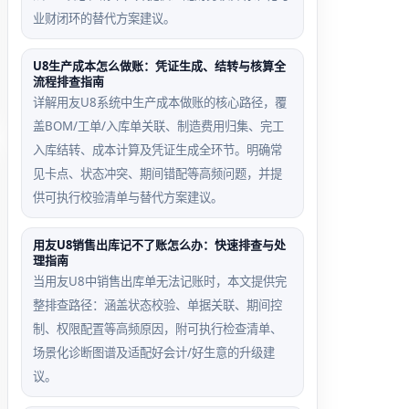
业财闭环的替代方案建议。
U8生产成本怎么做账：凭证生成、结转与核算全
流程排查指南
详解用友U8系统中生产成本做账的核心路径，覆
盖BOM/工单/入库单关联、制造费用归集、完工
入库结转、成本计算及凭证生成全环节。明确常
见卡点、状态冲突、期间错配等高频问题，并提
供可执行校验清单与替代方案建议。
用友U8销售出库记不了账怎么办：快速排查与处
理指南
当用友U8中销售出库单无法记账时，本文提供完
整排查路径：涵盖状态校验、单据关联、期间控
制、权限配置等高频原因，附可执行检查清单、
场景化诊断图谱及适配好会计/好生意的升级建
议。