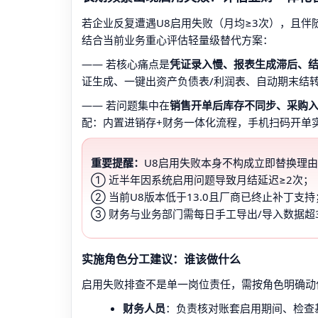
若企业反复遭遇U8启用失败（月均≥3次），且
结合当前业务重心评估轻量级替代方案：
—— 若核心痛点是
凭证录入慢、报表生成滞后、
证生成、一键出资产负债表/利润表、自动期末结转
—— 若问题集中在
销售开单后库存不同步、采购
配：内置进销存+财务一体化流程，手机扫码开单
重要提醒：
U8启用失败本身不构成立即替换理
① 近半年因系统启用问题导致月结延迟≥2次；
② 当前U8版本低于13.0且厂商已终止补丁支持
③ 财务与业务部门需每日手工导出/导入数据超
实施角色分工建议：谁该做什么
启用失败排查不是单一岗位责任，需按角色明确动
财务人员
：负责核对账套启用期间、检查