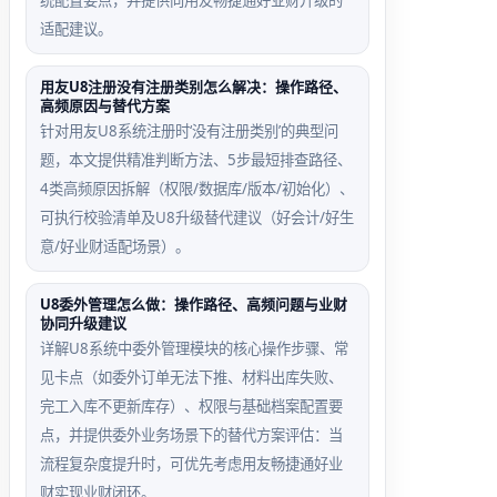
统配置要点，并提供向用友畅捷通好业财升级的
适配建议。
用友U8注册没有注册类别怎么解决：操作路径、
高频原因与替代方案
针对用友U8系统注册时‘没有注册类别’的典型问
题，本文提供精准判断方法、5步最短排查路径、
4类高频原因拆解（权限/数据库/版本/初始化）、
可执行校验清单及U8升级替代建议（好会计/好生
意/好业财适配场景）。
U8委外管理怎么做：操作路径、高频问题与业财
协同升级建议
详解U8系统中委外管理模块的核心操作步骤、常
见卡点（如委外订单无法下推、材料出库失败、
完工入库不更新库存）、权限与基础档案配置要
点，并提供委外业务场景下的替代方案评估：当
流程复杂度提升时，可优先考虑用友畅捷通好业
财实现业财闭环。