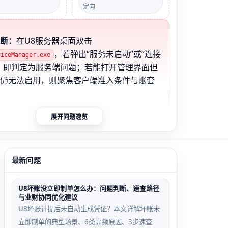
定向
判断：
在U8服务器桌面双击
，若弹出“服务未启动”或“连接
viceManager.exe
，即判定为服务端问题；若能打开管理界面但
端仍无法启用，则聚焦客户端准入条件与账套
。
展开问题速览
启用期间错配样本
数据库连接池耗尽路径
最新问题
用为2024年1
多人并发启用时，U8未
当前系统日期为
释放旧连接，新请求因
4年12月，导致初
连接池满而挂起
U8坏账没立即制单怎么办：问题判断、速查路径
与业财协同优化建议
中断
U8坏账计提后未自动生成凭证？本文详解坏账未
立即制单的典型场景、6类高频原因、3步速查