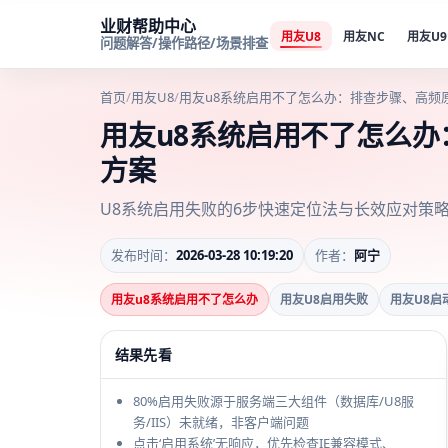
业财帮助中心
用友U8
用友NC
用友U9
问题解答/操作路径/场景排查
首页
/
用友U8
/
用友u8系统启用不了怎么办：排查步骤、高频
用友u8系统启用不了怎么
方案
U8系统启用失败的6步快速定位法与长效应对策
发布时间：
2026-03-28 10:19:20
作者：
阿宁
用友u8系统启用不了怎么办
用友U8启用失败
用友U8启
结果先看
80%启用失败源于服务端三大组件（数据库/U8服
务/IIS）未就绪，非客户端问题
点击‘启用系统’无响应，优先检查IE兼容模式、