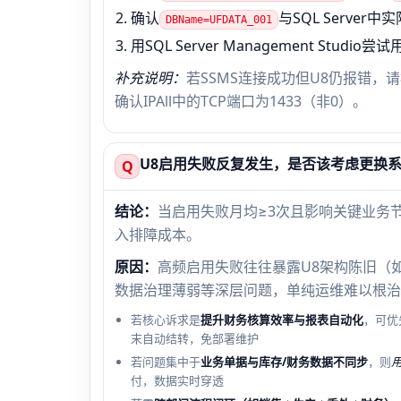
确认
与SQL Serve
DBName=UFDATA_001
用SQL Server Management Stud
补充说明：
若SSMS连接成功但U8仍报错，请检
确认IPAll中的TCP端口为1433（非0）。
U8启用失败反复发生，是否该考虑更换
Q
结论：
当启用失败月均≥3次且影响关键业务
入排障成本。
原因：
高频启用失败往往暴露U8架构陈旧（如
数据治理薄弱等深层问题，单纯运维难以根治
若核心诉求是
提升财务核算效率与报表自动化
，可优
末自动结转，免部署维护
若问题集中于
业务单据与库存/财务数据不同步
，则
付，数据实时穿透