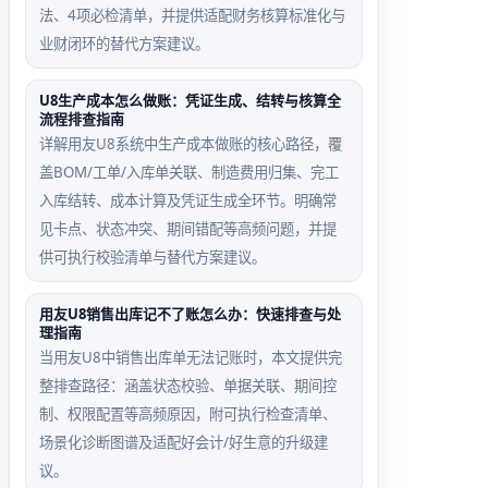
法、4项必检清单，并提供适配财务核算标准化与
业财闭环的替代方案建议。
档案非法字符触发
远程桌面单会话锁回退
路径
U8生产成本怎么做账：凭证生成、结转与核算全
流程排查指南
名称含全角空格或
同一域账户多人远程登
详解用友U8系统中生产成本做账的核心路径，覆
，初始化SQL解
录，U8服务拒绝二次初
盖BOM/工单/入库单关联、制造费用归集、完工
败并静默退出
始化请求
入库结转、成本计算及凭证生成全环节。明确常
见卡点、状态冲突、期间错配等高频问题，并提
供可执行校验清单与替代方案建议。
用友U8销售出库记不了账怎么办：快速排查与处
理指南
当用友U8中销售出库单无法记账时，本文提供完
整排查路径：涵盖状态校验、单据关联、期间控
制、权限配置等高频原因，附可执行检查清单、
场景化诊断图谱及适配好会计/好生意的升级建
议。