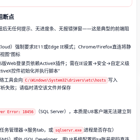
阻断点
按钮后无任何提示、无进度条、无报错弹窗——这是典型的前端阻
loud）强制要求IE11或Edge IE模式；Chrome/Firefox直连将静
视图”图标
/S版Web登录页依赖ActiveX插件；需在IE设置→安全→自定义级
iveX控件初始化并执行脚本”
络工具会向
写入
C:\Windows\System32\drivers\etc\hosts
导致DNS解析失败；请临时清空该文件并保存
（SQL Server），本质是U8客户端无法建立到
ver Error: 18456
任务管理器→服务tab，或
进程是否存在）
sqlservr.exe
dio（SSMS）或PL/SQL Developer，用U8系统配置的sa账号密码直连