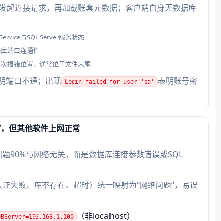
e向数据库发起连接请求，再加载账套元数据；客户端自身无数据库
科目
场景
ervice与SQL Server服务状态
据库端口连通性
科目
首次报错位置，通常位于文件末尾
&符号
明端口不通；出现
表明账号密
析失
Login failed for user 'sa'
’，但其他软件上网正常
题90%与网络无关，而是数据库连接参数错误或SQL
认证失败、库不存在、超时）统一映射为“网络问题”，易误
（非localhost）
DBServer=192.168.1.100