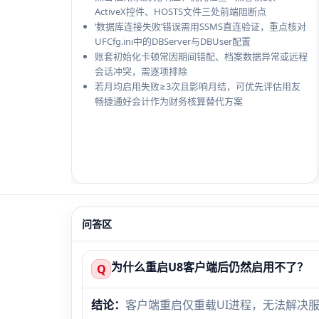
ActiveX控件、HOSTS文件三处前端阻断点
‘数据库连接失败’错误需用SSMS直连验证，重点核对
UFCfg.ini中的DBServer与DBUser配置
账套初始化卡顿常因期间错配、档案数据异常或远程
会话冲突，需逐项排除
若月均启用失败≥3次且影响月结，可优先评估用友
畅捷通好会计作为财务核算替代方案
问答区
为什么重启U8客户端后仍然启用不了？
Q
结论：
客户端重启仅重载UI进程，无法解决